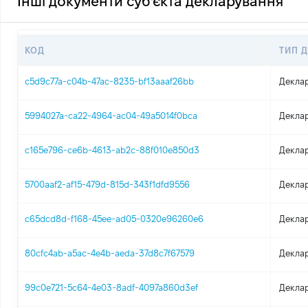
Інші документи суб'єкта декларування
КОД
ТИП 
c5d9c77a-c04b-47ac-8235-bf13aaaf26bb
Деклар
5994027a-ca22-4964-ac04-49a5014f0bca
Деклар
c165e796-ce6b-4613-ab2c-88f010e850d3
Деклар
5700aaf2-af15-479d-815d-343f1dfd9556
Деклар
c65dcd8d-f168-45ee-ad05-0320e96260e6
Деклар
80cfc4ab-a5ac-4e4b-aeda-37d8c7f67579
Деклар
99c0e721-5c64-4e03-8adf-4097a860d3ef
Деклар