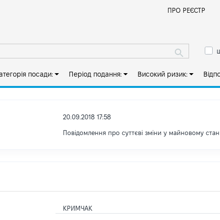
Й
ПРО РЕЄСТР
ш
атегорія посади:
Період подання:
Високий ризик:
Відп
20.09.2018 17:58
Повідомлення про суттєві зміни y майновому стан
КРИМЧАК