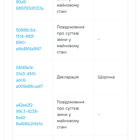
90a9-
майновому
689793df032a
стані
Повідомлення
50888c6d-
про суттєві
f314-495f-
зміни y
-
20
89f0-
майновому
e9b48f4a5f47
стані
04149e7e-
01d3-43f0-
Декларація
Щорічна
20
adc6-
a009e88cadf7
Повідомлення
a42ee2f2-
про суттєві
99c3-4238-
зміни y
-
20
8a42-
майновому
8e406b20fe1d
стані