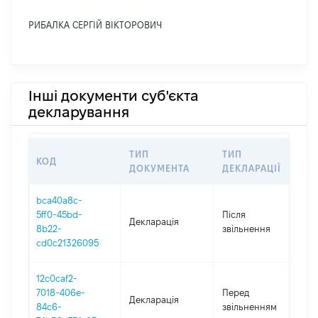
РИБАЛКА СЕРГІЙ ВІКТОРОВИЧ
Інші документи суб'єкта
декларування
ТИП
ТИП
КОД
П
ДОКУМЕНТА
ДЕКЛАРАЦІЇ
bca40a8c-
5ff0-45bd-
Після
Декларація
20
8b22-
звільнення
cd0c21326095
12c0caf2-
01
7018-406e-
Перед
Декларація
-
84c6-
звільненням
29