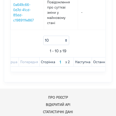
Повідомлення
0a649c66-
про суттєві
0d7d-41cd-
зміни y
-
20
85dd-
майновому
c198911fe867
стані
1 - 10 з 19
Перша
Попередня
Сторінка
з
2
Наступна
Остання
ПРО РЕЄСТР
ВІДКРИТИЙ АРІ
СТАТИСТИЧНІ ДАНІ