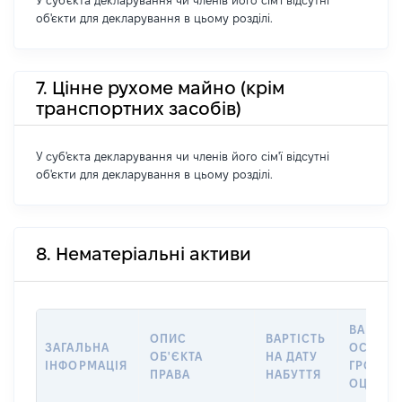
У суб'єкта декларування чи членів його сім'ї відсутні
об'єкти для декларування в цьому розділі.
7. Цінне рухоме майно (крім
транспортних засобів)
У суб'єкта декларування чи членів його сім'ї відсутні
об'єкти для декларування в цьому розділі.
8. Нематеріальні активи
ВАРТІСТ
ОПИС
ВАРТІСТЬ
ЗАГАЛЬНА
ОСТАН
ОБ'ЄКТА
НА ДАТУ
ІНФОРМАЦІЯ
ГРОШО
ПРАВА
НАБУТТЯ
ОЦІНК