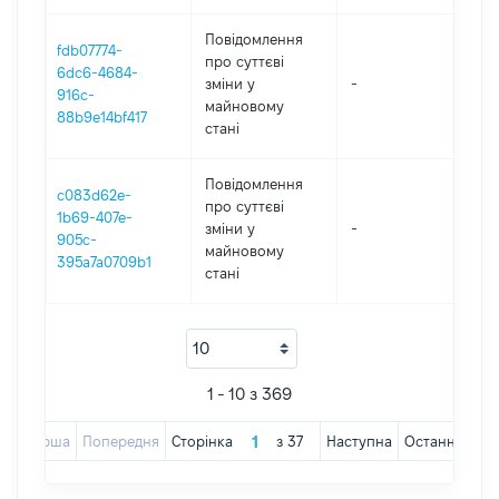
Повідомлення
fdb07774-
про суттєві
6dc6-4684-
зміни y
-
202
916c-
майновому
88b9e14bf417
стані
Повідомлення
c083d62e-
про суттєві
1b69-407e-
зміни y
-
202
905c-
майновому
395a7a0709b1
стані
1 - 10 з 369
Перша
Попередня
Сторінка
з
37
Наступна
Остання