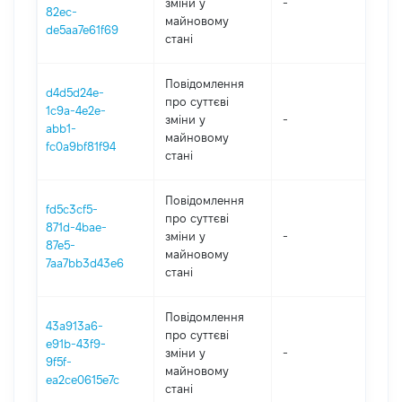
зміни y
-
202
82ec-
майновому
de5aa7e61f69
стані
Повідомлення
d4d5d24e-
про суттєві
1c9a-4e2e-
зміни y
-
202
abb1-
майновому
fc0a9bf81f94
стані
Повідомлення
fd5c3cf5-
про суттєві
871d-4bae-
зміни y
-
202
87e5-
майновому
7aa7bb3d43e6
стані
Повідомлення
43a913a6-
про суттєві
e91b-43f9-
зміни y
-
202
9f5f-
майновому
ea2ce0615e7c
стані