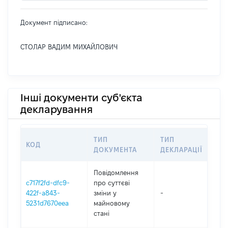
Документ підписано:
СТОЛАР ВАДИМ МИХАЙЛОВИЧ
Інші документи суб'єкта
декларування
ТИП
ТИП
КОД
ПЕ
ДОКУМЕНТА
ДЕКЛАРАЦІЇ
Повідомлення
c717f2fd-dfc9-
про суттєві
422f-a843-
зміни y
-
202
5231d7670eea
майновому
стані