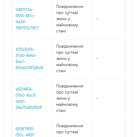
Повідомлення
0481113b-
про суттєві
5514-481c-
зміни y
-
202
9a36-
майновому
156197a71917
стані
Повідомлення
103d3d9c-
про суттєві
31d0-4e4d-
зміни y
-
202
9dcf-
майновому
60b60787a8d8
стані
Повідомлення
a521447a-
про суттєві
01b0-4dc8-
зміни y
-
202
bb61-
майновому
94e70a8bf928
стані
Повідомлення
6f087995-
про суттєві
f30c-4451-