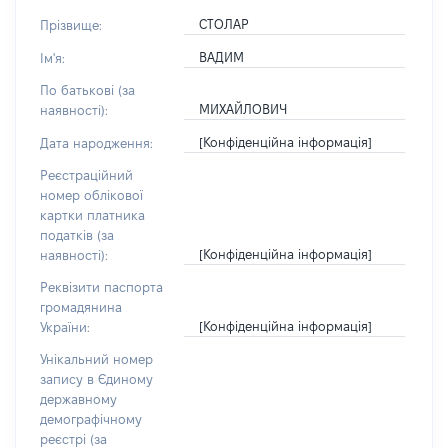
СТОЛАР
Прізвище:
ВАДИМ
Ім'я:
По батькові (за
МИХАЙЛОВИЧ
наявності):
[Конфіденційна інформація]
Дата народження:
Реєстраційний
номер облікової
картки платника
податків (за
[Конфіденційна інформація]
наявності):
Реквізити паспорта
громадянина
[Конфіденційна інформація]
України:
Унікальний номер
запису в Єдиному
державному
демографічному
реєстрі (за