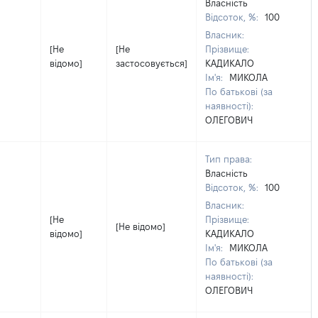
Власність
Відсоток, %:
100
Власник:
[Не
[Не
Прізвище:
відомо]
застосовується]
КАДИКАЛО
Ім'я:
МИКОЛА
По батькові (за
наявності):
ОЛЕГОВИЧ
Тип права:
Власність
Відсоток, %:
100
Власник:
[Не
Прізвище:
[Не відомо]
відомо]
КАДИКАЛО
Ім'я:
МИКОЛА
По батькові (за
наявності):
ОЛЕГОВИЧ