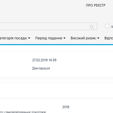
Й
ПРО РЕЄСТР
ш
атегорія посади:
Період подання:
Високий ризик:
Відп
27.02.2019 14:38
Декларація
2018
ого самоврядування (охоплює