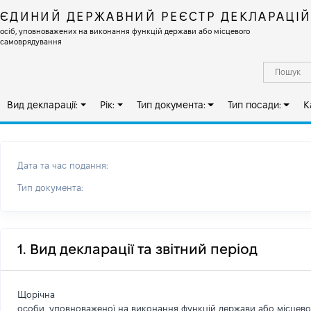
ЄДИНИЙ ДЕРЖАВНИЙ РЕЄСТР ДЕКЛАРАЦІ
осіб, уповноважених на виконання функцій держави або місцевого
самоврядування
Вид декларації:
Рік:
Тип документа:
Тип посади:
К
Дата та час подання:
Тип документа:
1. Вид декларації та звітний період
Щорічна
особи, уповноваженої на виконання функцій держави або місцев