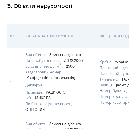
3. Об'єкти нерухомості
№
ЗАГАЛЬНА ІНФОРМАЦІЯ
МІСЦЕЗНАХО
Вид об'єкта:
Земельна ділянка
Дата набуття права:
30.12.2003
Країна:
Україна
2
Загальна площа (м
):
2500
Поштовий індек
Кадастровий номер:
Населений пунк
[Конфіденційна інформація]
Тип вулиці:
[Ко
1
Декларує:
Вулиця:
[Конфі
Номер будинку
Прізвище:
КАДИКАЛО
Номер корпусу
Ім'я:
МИКОЛА
Номер квартир
По батькові (за наявності):
ОЛЕГОВИЧ
Вид об'єкта:
Земельна ділянка