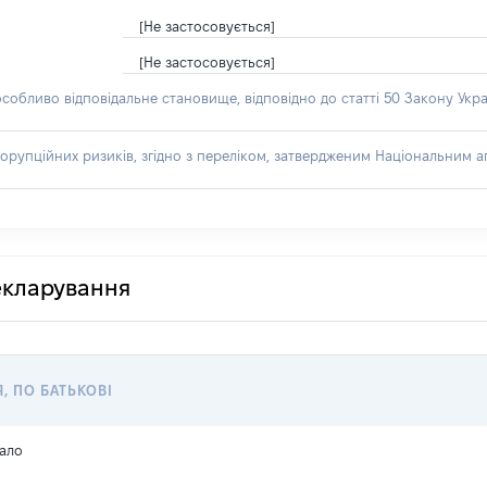
[Не застосовується]
[Не застосовується]
особливо відповідальне становище, відповідно до статті 50 Закону Укра
орупційних ризиків, згідно з переліком, затвердженим Національним аг
декларування
Я, ПО БАТЬКОВІ
ало