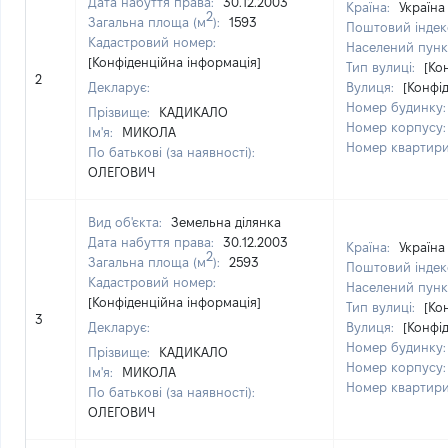
Дата набуття права:
30.12.2003
Країна:
Україна
2
Загальна площа (м
):
1593
Поштовий індек
Кадастровий номер:
Населений пунк
[Конфіденційна інформація]
Тип вулиці:
[Ко
2
Декларує:
Вулиця:
[Конфі
Номер будинку
Прізвище:
КАДИКАЛО
Номер корпусу
Ім'я:
МИКОЛА
Номер квартир
По батькові (за наявності):
ОЛЕГОВИЧ
Вид об'єкта:
Земельна ділянка
Дата набуття права:
30.12.2003
Країна:
Україна
2
Загальна площа (м
):
2593
Поштовий індек
Кадастровий номер:
Населений пунк
[Конфіденційна інформація]
Тип вулиці:
[Ко
3
Декларує:
Вулиця:
[Конфі
Номер будинку
Прізвище:
КАДИКАЛО
Номер корпусу
Ім'я:
МИКОЛА
Номер квартир
По батькові (за наявності):
ОЛЕГОВИЧ