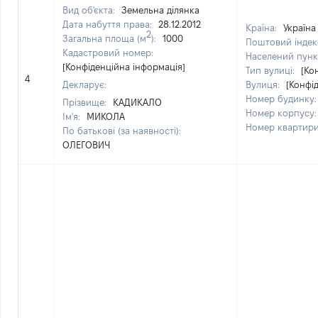
Вид об'єкта:
Земельна ділянка
Дата набуття права:
28.12.2012
Країна:
Україна
2
Загальна площа (м
):
1000
Поштовий індек
Кадастровий номер:
Населений пунк
[Конфіденційна інформація]
Тип вулиці:
[Ко
4
Декларує:
Вулиця:
[Конфі
Номер будинку
Прізвище:
КАДИКАЛО
Номер корпусу
Ім'я:
МИКОЛА
Номер квартир
По батькові (за наявності):
ОЛЕГОВИЧ