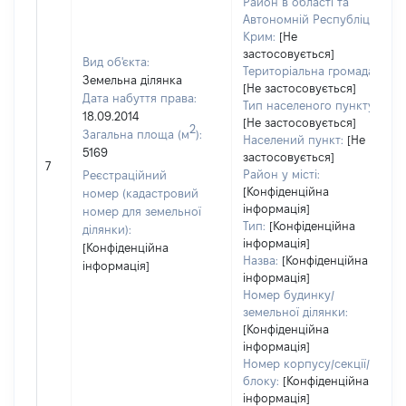
Район в області та
Автономній Республіці
Крим:
[Не
застосовується]
Вид об'єкта:
Територіальна громада:
Земельна ділянка
[Не застосовується]
Дата набуття права:
Тип населеного пункту:
18.09.2014
[Не застосовується]
2
Загальна площа (м
):
Населений пункт:
[Не
5169
застосовується]
7
Район у місті:
Реєстраційний
[Конфіденційна
номер (кадастровий
інформація]
номер для земельної
Тип:
[Конфіденційна
ділянки):
інформація]
[Конфіденційна
Назва:
[Конфіденційна
інформація]
інформація]
Номер будинку/
земельної ділянки:
[Конфіденційна
інформація]
Номер корпусу/секції/
блоку:
[Конфіденційна
інформація]