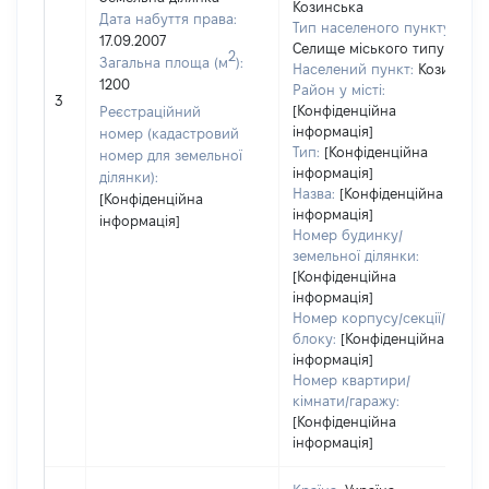
Козинська
Дата набуття права:
Тип населеного пункту:
17.09.2007
Селище міського типу
2
Загальна площа (м
):
Населений пункт:
Козин
1200
Район у місті:
3
[Конфіденційна
Реєстраційний
інформація]
номер (кадастровий
Тип:
[Конфіденційна
номер для земельної
інформація]
ділянки):
Назва:
[Конфіденційна
[Конфіденційна
інформація]
інформація]
Номер будинку/
земельної ділянки:
[Конфіденційна
інформація]
Номер корпусу/секції/
блоку:
[Конфіденційна
інформація]
Номер квартири/
кімнати/гаражу:
[Конфіденційна
інформація]