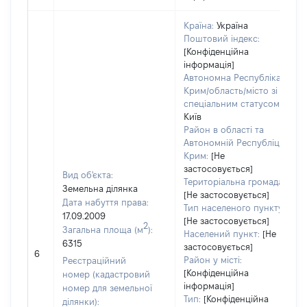
Країна:
Україна
Поштовий індекс:
[Конфіденційна
інформація]
Автономна Республіка
Крим/область/місто зі
спеціальним статусом:
Київ
Район в області та
Автономній Республіці
Крим:
[Не
застосовується]
Вид об'єкта:
Територіальна громада:
Земельна ділянка
[Не застосовується]
Дата набуття права:
Тип населеного пункту:
17.09.2009
[Не застосовується]
2
Загальна площа (м
):
Населений пункт:
[Не
6315
застосовується]
6
Район у місті:
Реєстраційний
[Конфіденційна
номер (кадастровий
інформація]
номер для земельної
Тип:
[Конфіденційна
ділянки):