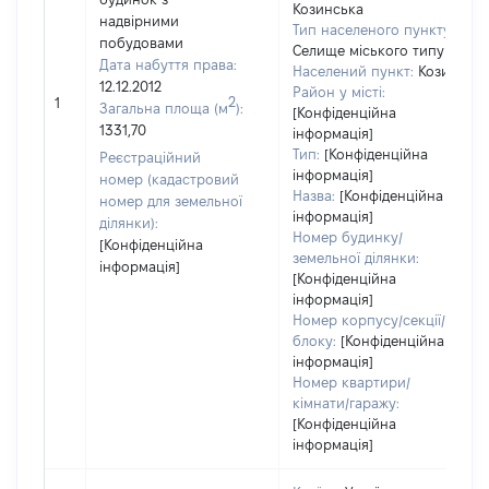
Козинська
надвірними
Тип населеного пункту:
побудовами
Селище міського типу
Дата набуття права:
Населений пункт:
Козин
12.12.2012
Район у місті:
2
1
Загальна площа (м
):
[Конфіденційна
1331,70
інформація]
Тип:
[Конфіденційна
Реєстраційний
інформація]
номер (кадастровий
Назва:
[Конфіденційна
номер для земельної
інформація]
ділянки):
Номер будинку/
[Конфіденційна
земельної ділянки:
інформація]
[Конфіденційна
інформація]
Номер корпусу/секції/
блоку:
[Конфіденційна
інформація]
Номер квартири/
кімнати/гаражу:
[Конфіденційна
інформація]