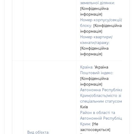
земельної ділянки:
[Конфіденційна
інформація]
Номер корпусу/секції/
блоку:
[Конфіденційна
інформація]
Номер квартири/
кімнати/гаражу:
[Конфіденційна
інформація]
Країна:
Україна
Поштовий індекс:
[Конфіденційна
інформація]
Автономна Республіка
Крим/область/місто зі
спеціальним статусом:
Київ
Район в області та
Автономній Республіці
Крим:
[Не
застосовується]
Вид об'єкта: