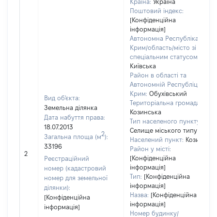
Країна:
Україна
Поштовий індекс:
[Конфіденційна
інформація]
Автономна Республіка
Крим/область/місто зі
спеціальним статусом:
Київська
Район в області та
Автономній Республіці
Крим:
Обухівський
Вид об'єкта:
Територіальна громада:
Земельна ділянка
Козинська
Дата набуття права:
Тип населеного пункту:
18.07.2013
Селище міського типу
2
Загальна площа (м
):
Населений пункт:
Козин
33196
Район у місті:
2
[Конфіденційна
Реєстраційний
інформація]
номер (кадастровий
Тип:
[Конфіденційна
номер для земельної
інформація]
ділянки):
Назва:
[Конфіденційна
[Конфіденційна
інформація]
інформація]
Номер будинку/