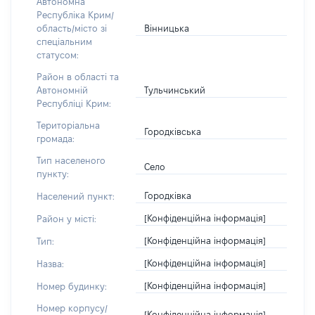
Автономна
Республіка Крим/
Вінницька
область/місто зі
спеціальним
статусом:
Район в області та
Тульчинський
Автономній
Республіці Крим:
Територіальна
Городківська
громада:
Тип населеного
Село
пункту:
Городківка
Населений пункт:
[Конфіденційна інформація]
Район у місті:
[Конфіденційна інформація]
Тип:
[Конфіденційна інформація]
Назва:
[Конфіденційна інформація]
Номер будинку:
Номер корпусу/
[Конфіденційна інформація]