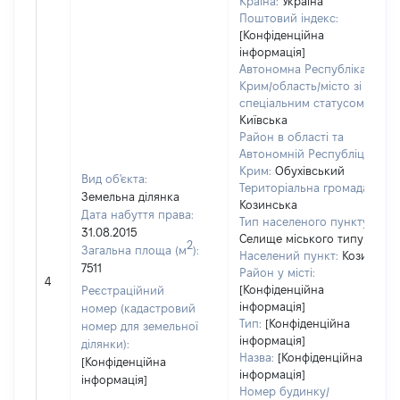
Країна:
Україна
Поштовий індекс:
[Конфіденційна
інформація]
Автономна Республіка
Крим/область/місто зі
спеціальним статусом:
Київська
Район в області та
Автономній Республіці
Крим:
Обухівський
Вид об'єкта:
Територіальна громада:
Земельна ділянка
Козинська
Дата набуття права:
Тип населеного пункту:
31.08.2015
Селище міського типу
2
Загальна площа (м
):
Населений пункт:
Козин
7511
Район у місті:
4
[Конфіденційна
Реєстраційний
інформація]
номер (кадастровий
Тип:
[Конфіденційна
номер для земельної
інформація]
ділянки):
Назва:
[Конфіденційна
[Конфіденційна
інформація]
інформація]
Номер будинку/