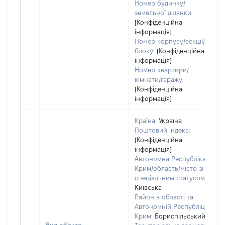
Номер будинку/
земельної ділянки:
[Конфіденційна
інформація]
Номер корпусу/секції/
блоку:
[Конфіденційна
інформація]
Номер квартири/
кімнати/гаражу:
[Конфіденційна
інформація]
Країна:
Україна
Поштовий індекс:
[Конфіденційна
інформація]
Автономна Республіка
Крим/область/місто зі
спеціальним статусом:
Київська
Район в області та
Автономній Республіці
Крим:
Бориспільський