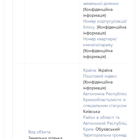
земельної ділянки:
[Конфіденційна
інформація]
Номер корпусу/секції/
блоку:
[Конфіденційна
інформація]
Номер квартири/
кімнати/гаражу:
[Конфіденційна
інформація]
Країна:
Україна
Поштовий індекс:
[Конфіденційна
інформація]
Автономна Республіка
Крим/область/місто зі
спеціальним статусом:
Київська
Район в області та
Автономній Республіці
Крим:
Обухівський
Вид об'єкта:
Територіальна громада:
Земельна ділянка