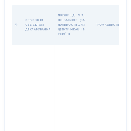
ПРІЗВИЩЕ, ІМʼЯ,
ЗВʼЯЗОК ІЗ
ПО БАТЬКОВІ (ЗА
№
СУБʼЄКТОМ
НАЯВНОСТІ) ДЛЯ
ГРОМАДЯНСТВО
ДЕКЛАРУВАННЯ
ІДЕНТИФІКАЦІЇ В
УКРАЇНІ