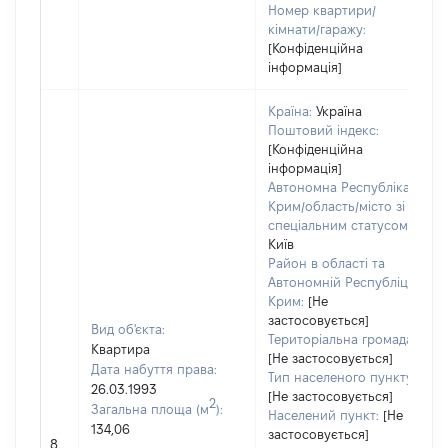
Номер квартири/
кімнати/гаражу:
[Конфіденційна
інформація]
Країна:
Україна
Поштовий індекс:
[Конфіденційна
інформація]
Автономна Республіка
Крим/область/місто зі
спеціальним статусом:
Київ
Район в області та
Автономній Республіці
Крим:
[Не
застосовується]
Вид об'єкта:
Територіальна громада:
Квартира
[Не застосовується]
Дата набуття права:
Тип населеного пункту:
26.03.1993
[Не застосовується]
2
Загальна площа (м
):
Населений пункт:
[Не
134,06
застосовується]
8