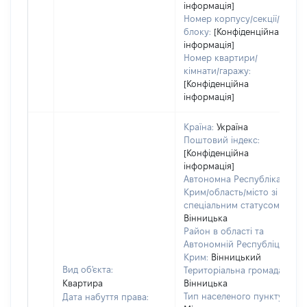
інформація]
Номер корпусу/секції/
блоку:
[Конфіденційна
інформація]
Номер квартири/
кімнати/гаражу:
[Конфіденційна
інформація]
Країна:
Україна
Поштовий індекс:
[Конфіденційна
інформація]
Автономна Республіка
Крим/область/місто зі
спеціальним статусом:
Вінницька
Район в області та
Автономній Республіці
Крим:
Вінницький
Вид об'єкта:
Територіальна громада:
Квартира
Вінницька
Тип населеного пункту:
Дата набуття права: