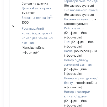
Територіальна громада:
Земельна ділянка
[Не застосовується]
Дата набуття права:
Тип населеного пункту:
13.10.2011
[Не застосовується]
2
Загальна площа (м
):
Населений пункт:
[Не
1000
застосовується]
5
Район у місті:
Реєстраційний
[Конфіденційна
номер (кадастровий
інформація]
номер для земельної
Тип:
[Конфіденційна
ділянки):
інформація]
[Конфіденційна
Назва:
[Конфіденційна
інформація]
інформація]
Номер будинку/
земельної ділянки:
[Конфіденційна
інформація]
Номер корпусу/секції/
блоку:
[Конфіденційна
інформація]
Номер квартири/
кімнати/гаражу:
[Конфіденційна
інформація]