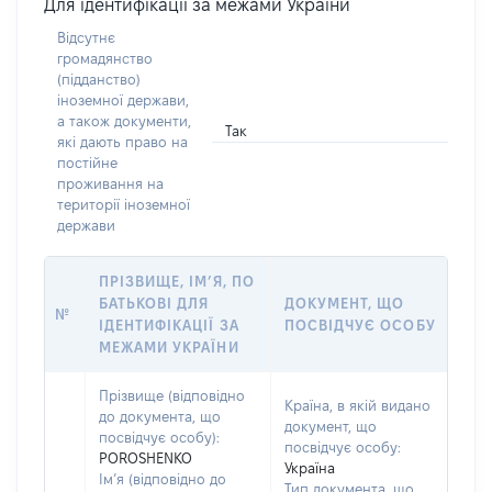
Для ідентифікації за межами України
Відсутнє
громадянство
(підданство)
іноземної держави,
а також документи,
Так
які дають право на
постійне
проживання на
території іноземної
держави
ПРІЗВИЩЕ, ІМ’Я, ПО
БАТЬКОВІ ДЛЯ
ДОКУМЕНТ, ЩО
№
ІДЕНТИФІКАЦІЇ ЗА
ПОСВІДЧУЄ ОСОБУ
МЕЖАМИ УКРАЇНИ
Прізвище (відповідно
Країна, в якій видано
до документа, що
документ, що
посвідчує особу):
посвідчує особу:
POROSHENKO
Україна
Ім’я (відповідно до
Тип документа, що