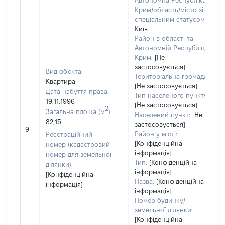
Автономна Республіка
Крим/область/місто зі
спеціальним статусом:
Київ
Район в області та
Автономній Республіці
Крим:
[Не
застосовується]
Вид об'єкта:
Територіальна громада:
Квартира
[Не застосовується]
Дата набуття права:
Тип населеного пункту:
19.11.1996
[Не застосовується]
2
Загальна площа (м
):
Населений пункт:
[Не
82,15
застосовується]
9
Район у місті:
Реєстраційний
[Конфіденційна
номер (кадастровий
інформація]
номер для земельної
Тип:
[Конфіденційна
ділянки):
інформація]
[Конфіденційна
Назва:
[Конфіденційна
інформація]
інформація]
Номер будинку/
земельної ділянки:
[Конфіденційна