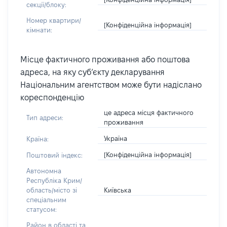
секції/блоку:
Номер квартири/
[Конфіденційна інформація]
кімнати:
Місце фактичного проживання або поштова
адреса, на яку суб’єкту декларування
Національним агентством може бути надіслано
кореспонденцію
це адреса місця фактичного
Тип адреси:
проживання
Україна
Країна:
[Конфіденційна інформація]
Поштовий індекс:
Автономна
Республіка Крим/
Київська
область/місто зі
спеціальним
статусом:
Район в області та