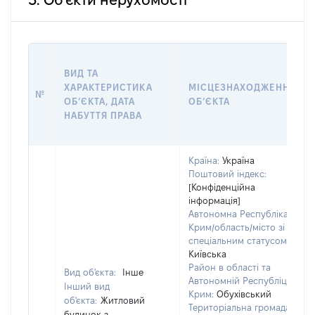
3. Об'єкти нерухомості
ВИД ТА
ХАРАКТЕРИСТИКА
МІСЦЕЗНАХОДЖЕННЯ
№
ОБʼЄКТА, ДАТА
ОБʼЄКТА
НАБУТТЯ ПРАВА
Країна:
Україна
Поштовий індекс:
[Конфіденційна
інформація]
Автономна Республіка
Крим/область/місто зі
спеціальним статусом:
Київська
Район в області та
Вид об'єкта:
Інше
Автономній Республіці
Інший вид
Крим:
Обухівський
об'єкта:
Житловий
Територіальна громада:
будинок з