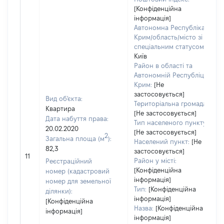
[Конфіденційна
інформація]
Автономна Республіка
Крим/область/місто зі
спеціальним статусом:
Київ
Район в області та
Автономній Республіці
Крим:
[Не
застосовується]
Вид об'єкта:
Територіальна громада:
Квартира
[Не застосовується]
Дата набуття права:
Тип населеного пункту:
20.02.2020
[Не застосовується]
2
Загальна площа (м
):
Населений пункт:
[Не
82,3
застосовується]
11
Район у місті:
Реєстраційний
[Конфіденційна
номер (кадастровий
інформація]
номер для земельної
Тип:
[Конфіденційна
ділянки):
інформація]
[Конфіденційна
Назва:
[Конфіденційна
інформація]
інформація]