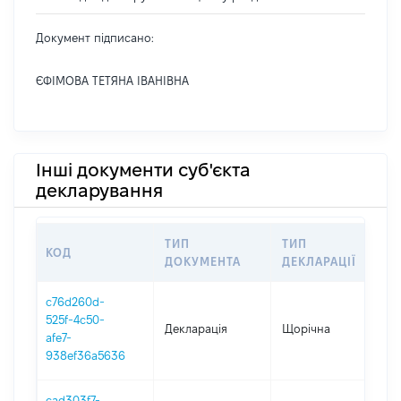
Документ підписано:
ЄФІМОВА ТЕТЯНА ІВАНІВНА
Інші документи суб'єкта
декларування
ТИП
ТИП
КОД
П
ДОКУМЕНТА
ДЕКЛАРАЦІЇ
c76d260d-
525f-4c50-
Декларація
Щорічна
2
afe7-
938ef36a5636
cad303f7-