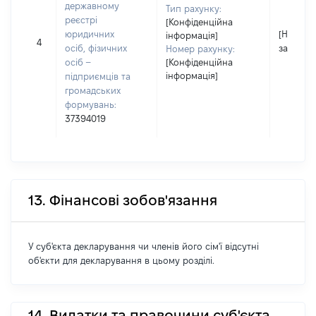
державному
Тип рахунку:
реєстрі
[Конфіденційна
юридичних
[Не
інформація]
4
осіб, фізичних
застосо
Номер рахунку:
осіб –
[Конфіденційна
інформація]
підприємців та
громадських
формувань:
37394019
13. Фінансові зобов'язання
У суб'єкта декларування чи членів його сім'ї відсутні
об'єкти для декларування в цьому розділі.
14. Видатки та правочини суб'єкта