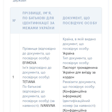
держави
ПРІЗВИЩЕ, ІМ’Я,
ПО БАТЬКОВІ ДЛЯ
ДОКУМЕНТ, ЩО
№
ІДЕНТИФІКАЦІЇ ЗА
ПОСВІДЧУЄ ОСОБУ
МЕЖАМИ УКРАЇНИ
Країна, в якій видано
документ, що
Прізвище (відповідно
посвідчує особу:
до документа, що
Україна
посвідчує особу):
Тип документа, що
EFIMOVA
посвідчує особу:
Ім’я (відповідно до
Паспорт громадянина
документа, що
України для виїзду за
1
посвідчує особу):
кордон
TETIANA
Реквізити документа,
По батькові
що посвідчує особу:
(відповідно до
[Конфіденційна
документа, що
інформація]
посвідчує особу) (за
Ідентифікаційний
наявності):
IVANIVNA
номер (за наявності):
[Конфіденційна