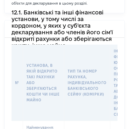
об'єкти для декларування в цьому розділі.
12.1. Банківські та інші фінансові
установи, у тому числі за
кордоном, у яких у суб'єкта
декларування або членів його сім'ї
відкриті рахунки або зберігаються
кошти, інше майно
ІНФОР
ФІЗИЧН
ЮРИДИ
УСТАНОВА, В
ОСОБУ,
ЯКІЙ ВІДКРИТО
ТИП ТА НОМЕР
ПРАВО
ТАКІ РАХУНКИ
РАХУНКА,
РОЗПО
№
АБО
ІНДИВІДУАЛЬНОГО
ТАКИМ
ЗБЕРІГАЮТЬСЯ
БАНКІВСЬКОГО
АБО М
КОШТИ ЧИ ІНШЕ
СЕЙФУ (КОМІРКИ)
ДО
МАЙНО
ІНДИВ
БАНКІ
СЕЙФУ 
Найменування: