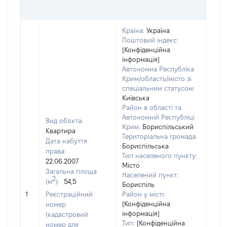
ГРН
Країна:
Україна
Поштовий індекс:
[Конфіденційна
інформація]
Автономна Республіка
Крим/область/місто зі
спеціальним статусом:
Київська
Район в області та
Автономній Республіці
Вид об'єкта:
Крим:
Бориспільський
Квартира
Територіальна громада:
Дата набуття
Бориспільська
права:
Тип населеного пункту:
129
22.06.2007
Місто
Тип
Загальна площа
Населений пункт:
варт
2
(м
):
54,5
Бориспіль
обʼє
1
Реєстраційний
Район у місті:
варт
[Конфіденційна
номер
дату
інформація]
(кадастровий
набу
Тип:
[Конфіденційна
номер для