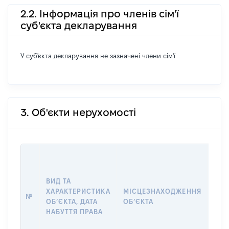
2.2. Інформація про членів сім'ї
суб'єкта декларування
У суб'єкта декларування не зазначені члени сім'ї
3. Об'єкти нерухомості
ВАР
ДАТ
НАБ
ВИД ТА
ПРА
ХАРАКТЕРИСТИКА
МІСЦЕЗНАХОДЖЕННЯ
№
ЗА
ОБʼЄКТА, ДАТА
ОБʼЄКТА
ОС
НАБУТТЯ ПРАВА
ГР
ОЦІ