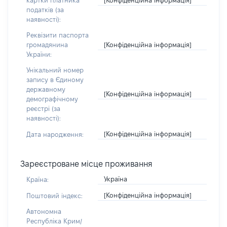
картки платника
податків (за
наявності):
Реквізити паспорта
[Конфіденційна інформація]
громадянина
України:
Унікальний номер
запису в Єдиному
державному
[Конфіденційна інформація]
демографічному
реєстрі (за
наявності):
[Конфіденційна інформація]
Дата народження:
Зареєстроване місце проживання
Україна
Країна:
[Конфіденційна інформація]
Поштовий індекс:
Автономна
Республіка Крим/