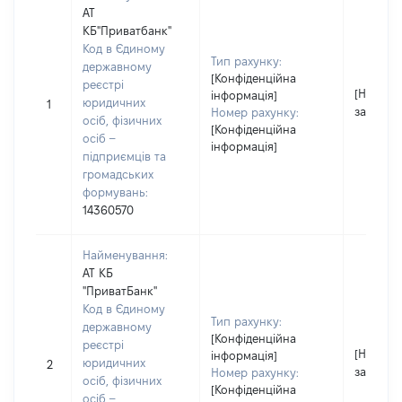
АТ
КБ"Приватбанк"
Код в Єдиному
Тип рахунку:
державному
[Конфіденційна
реєстрі
[Не
інформація]
юридичних
1
застосо
Номер рахунку:
осіб, фізичних
[Конфіденційна
осіб –
інформація]
підприємців та
громадських
формувань:
14360570
Найменування:
АТ КБ
"ПриватБанк"
Код в Єдиному
Тип рахунку:
державному
[Конфіденційна
реєстрі
[Не
інформація]
юридичних
2
застосо
Номер рахунку:
осіб, фізичних
[Конфіденційна
осіб –