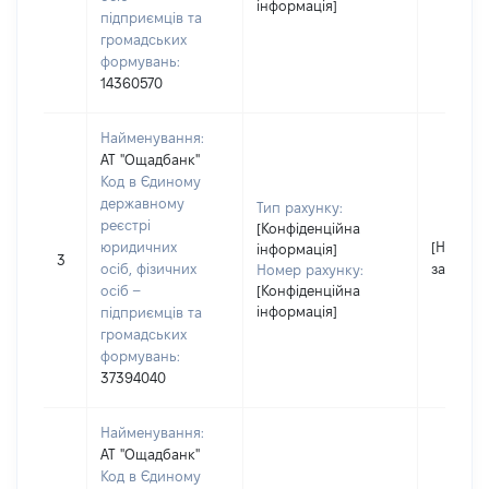
інформація]
підприємців та
громадських
формувань:
14360570
Найменування:
АТ "Ощадбанк"
Код в Єдиному
державному
Тип рахунку:
реєстрі
[Конфіденційна
юридичних
[Не
інформація]
3
осіб, фізичних
застосо
Номер рахунку:
осіб –
[Конфіденційна
інформація]
підприємців та
громадських
формувань:
37394040
Найменування:
АТ "Ощадбанк"
Код в Єдиному