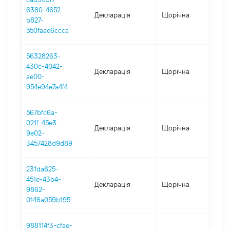
6380-4652-
Декларація
Щорічна
2
b827-
550faae6ccca
56328263-
430c-4042-
Декларація
Щорічна
2
ae00-
954e94e7a4f4
567bfc6a-
021f-45e3-
Декларація
Щорічна
2
9e02-
3457428d9d89
231da625-
451e-43b4-
Декларація
Щорічна
2
9862-
0146a059b195
988114f3-cfae-