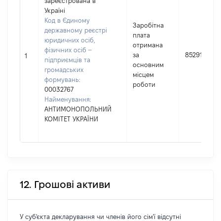
зареєстрована в
Україні
Код в Єдиному
Заробітна
державному реєстрі
плата
юридичних осіб,
отримана
фізичних осіб –
за
852916
1
підприємців та
основним
громадських
місцем
формувань:
роботи
00032767
Найменування:
АНТИМОНОПОЛЬНИЙ
КОМІТЕТ УКРАЇНИ
12. Грошові активи
У суб'єкта декларування чи членів його сім'ї відсутні