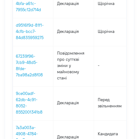
4bfa-a61c-
Декларація
Щорічна
2
7955c12d714d
d9516f9d-81f1-
4cfb-bcc7-
Декларація
Щорічна
2
84d835959275
Повідомлення
67239f96-
про суттєві
7cb9-48d5-
зміни y
-
2
8fde-
майновому
7ba98a2d8f08
стані
9ce00adf-
01
62db-4c91-
Перед
Декларація
-
8052-
звільненням
26
8552001341b8
7a3a003a-
4908-4784-
Кандидата
Декларація
20