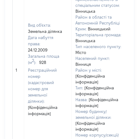
спеціальним статусом:
Вінницька
Район в області та
Автономній Республіці
Вид об'єкта:
Крим:
Вінницький
Земельна ділянка
Територіальна громада:
Дата набуття
Вінницька
права:
Тип населеного пункту:
24.12.2009
Місто
Загальна площа
Населений пункт:
2
(м
):
928
Вінниця
[Не 
1
Реєстраційний
Район у місті:
[Конфіденційна
номер
інформація]
(кадастровий
Тип:
[Конфіденційна
номер для
інформація]
земельної
Назва:
[Конфіденційна
ділянки):
інформація]
[Конфіденційна
Номер будинку/
інформація]
земельної ділянки:
[Конфіденційна
інформація]
Номер корпусу/секції/