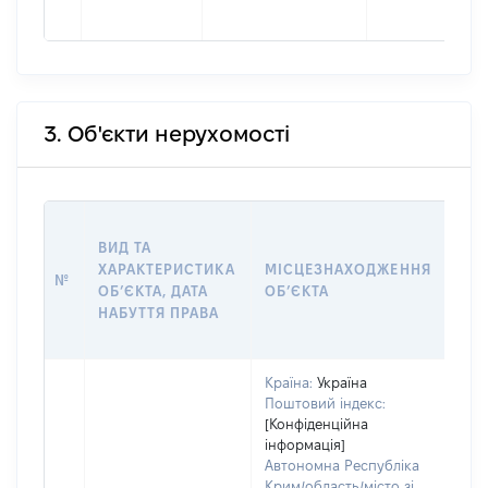
3. Об'єкти нерухомості
ВАР
ВИД ТА
ДАТ
ХАРАКТЕРИСТИКА
МІСЦЕЗНАХОДЖЕННЯ
ПРА
№
ОБʼЄКТА, ДАТА
ОБʼЄКТА
ОС
НАБУТТЯ ПРАВА
ГР
ОЦІ
Країна:
Україна
Поштовий індекс:
[Конфіденційна
інформація]
Автономна Республіка
Крим/область/місто зі