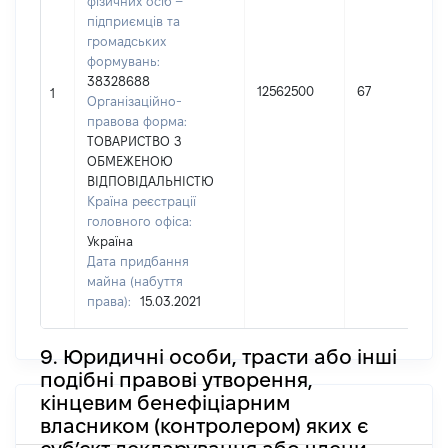
фізичних осіб –
підприємців та
громадських
формувань:
38328688
12562500
67
1
Організаційно-
правова форма:
ТОВАРИСТВО З
ОБМЕЖЕНОЮ
ВІДПОВІДАЛЬНІСТЮ
Країна реєстрації
головного офіса:
Україна
Дата придбання
майна (набуття
права):
15.03.2021
9. Юридичні особи, трасти або інші
подібні правові утворення,
кінцевим бенефіціарним
власником (контролером) яких є