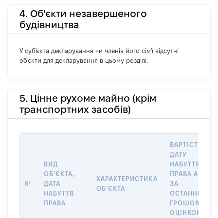
4. Об'єкти незавершеного
будівництва
У суб'єкта декларування чи членів його сім'ї відсутні
об'єкти для декларування в цьому розділі.
5. Цінне рухоме майно (крім
транспортних засобів)
ВАРТІСТЬ НА
ДАТУ
ВИД
НАБУТТЯ
ОБʼЄКТА,
ПРАВА АБО
ХАРАКТЕРИСТИКА
№
ДАТА
ЗА
ОБʼЄКТА
НАБУТТЯ
ОСТАННЬОЮ
ПРАВА
ГРОШОВОЮ
ОЦІНКОЮ,