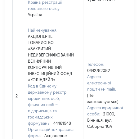
Країна реєстрації
головного офісу:
Україна
Найменування:
АКЦІОНЕРНЕ
ТОВАРИСТВО
«ЗАКРИТИЙ
НЕДИВЕРСИФІКОВАНИЙ
ВЕНЧУРНИЙ
Телефон:
КОРПОРАТИВНИЙ
0442782082
ІНВЕСТИЦІЙНИЙ ФОНД
Адреса
«КОЛІНДЕЙЛ»
електронної
Код в Єдиному
пошти (e-mail):
державному реєстрі
[Не
2
юридичних осіб,
застосовується]
фізичних осіб –
Адреса юридичної
підприємців та
особи:
21000,
громадських
Вінниця, вул.
формувань:
44461948
Соборна 10А
Організаційно-правова
форма:
Акціонерне