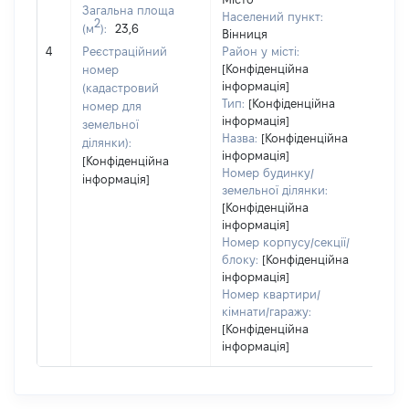
Загальна площа
Населений пункт:
2
(м
):
23,6
Вінниця
[Не
4
Реєстраційний
Район у місті:
заст
[Конфіденційна
номер
інформація]
(кадастровий
Тип:
[Конфіденційна
номер для
інформація]
земельної
Назва:
[Конфіденційна
ділянки):
інформація]
[Конфіденційна
Номер будинку/
інформація]
земельної ділянки:
[Конфіденційна
інформація]
Номер корпусу/секції/
блоку:
[Конфіденційна
інформація]
Номер квартири/
кімнати/гаражу:
[Конфіденційна
інформація]