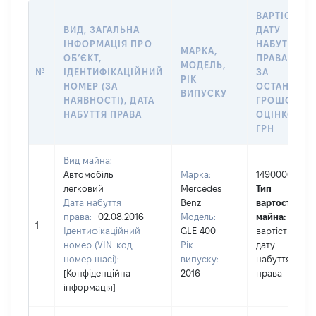
ВАРТІСТЬ Н
ВИД, ЗАГАЛЬНА
ДАТУ
ІНФОРМАЦІЯ ПРО
НАБУТТЯ
МАРКА,
ОБʼЄКТ,
ПРАВА АБО
МОДЕЛЬ,
№
ІДЕНТИФІКАЦІЙНИЙ
ЗА
РІК
НОМЕР (ЗА
ОСТАННЬО
ВИПУСКУ
НАЯВНОСТІ), ДАТА
ГРОШОВО
НАБУТТЯ ПРАВА
ОЦІНКОЮ,
ГРН
Вид майна:
Автомобіль
Марка:
1490000
легковий
Mercedes
Тип
Дата набуття
Benz
вартості
права:
02.08.2016
Модель:
майна:
це
1
Ідентифікаційний
GLE 400
вартість на
номер (VIN-код,
Рік
дату
номер шасі):
випуску:
набуття
[Конфіденційна
2016
права
інформація]