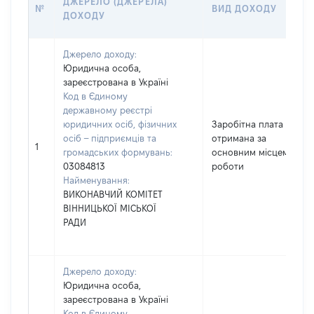
ДЖЕРЕЛО (ДЖЕРЕЛА)
№
ВИД ДОХОДУ
ДОХОДУ
Джерело доходу:
Юридична особа,
зареєстрована в Україні
Код в Єдиному
державному реєстрі
юридичних осіб, фізичних
Заробітна плата
осіб – підприємців та
отримана за
1
громадських формувань:
основним місцем
03084813
роботи
Найменування:
ВИКОНАВЧИЙ КОМІТЕТ
ВІННИЦЬКОЇ МІСЬКОЇ
РАДИ
Джерело доходу:
Юридична особа,
зареєстрована в Україні
Код в Єдиному