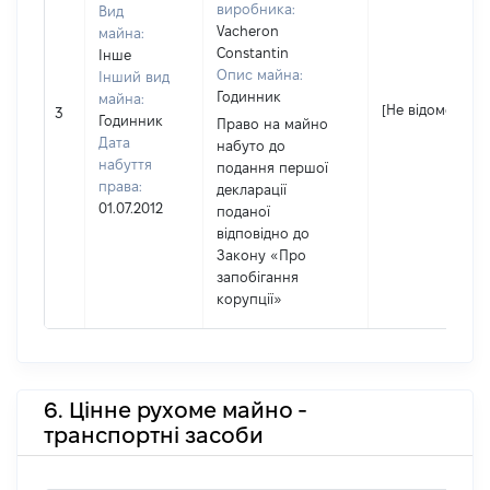
виробника:
Вид
Vacheron
майна:
Constantin
Інше
Опис майна:
Інший вид
Годинник
майна:
[Не відомо]
3
Годинник
Право на майно
Дата
набуто до
набуття
подання першої
права:
декларації
01.07.2012
поданої
відповідно до
Закону «Про
запобігання
корупції»
6. Цінне рухоме майно -
транспортні засоби