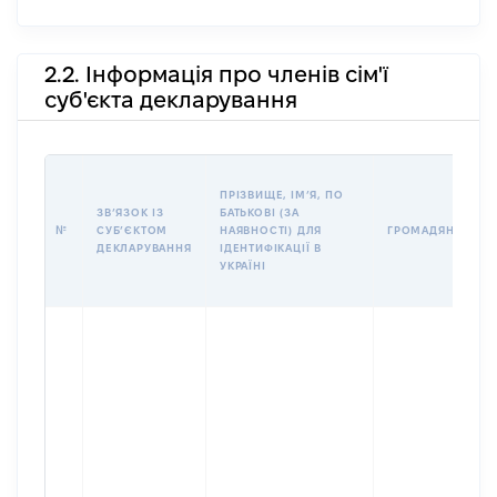
2.2. Інформація про членів сім'ї
суб'єкта декларування
ПРІЗВИЩЕ, ІМʼЯ, ПО
ЗВʼЯЗОК ІЗ
БАТЬКОВІ (ЗА
№
СУБʼЄКТОМ
НАЯВНОСТІ) ДЛЯ
ГРОМАДЯНСТВО
ДЕКЛАРУВАННЯ
ІДЕНТИФІКАЦІЇ В
УКРАЇНІ