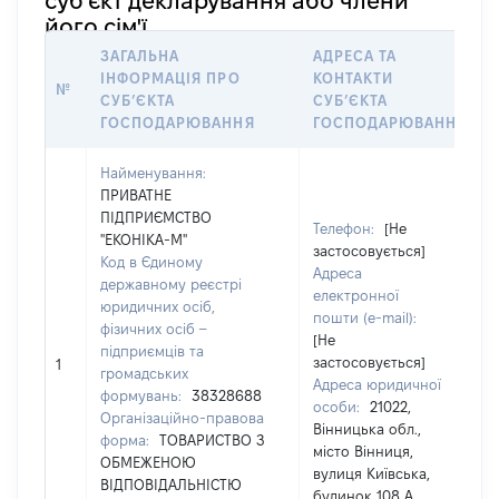
суб’єкт декларування або члени
його сім'ї
ЗАГАЛЬНА
АДРЕСА ТА
ІНФОРМАЦІЯ ПРО
КОНТАКТИ
№
СУБʼЄКТА
СУБʼЄКТА
ГОСПОДАРЮВАННЯ
ГОСПОДАРЮВАННЯ
Найменування:
ПРИВАТНЕ
ПІДПРИЄМСТВО
Телефон:
[Не
"ЕКОНІКА-М"
застосовується]
Код в Єдиному
Адреса
державному реєстрі
електронної
юридичних осіб,
пошти (e-mail):
фізичних осіб –
[Не
підприємців та
застосовується]
1
громадських
Адреса юридичної
формувань:
38328688
особи:
21022,
Організаційно-правова
Вінницька обл.,
форма:
ТОВАРИСТВО З
місто Вінниця,
ОБМЕЖЕНОЮ
вулиця Київська,
ВІДПОВІДАЛЬНІСТЮ
будинок 108 А