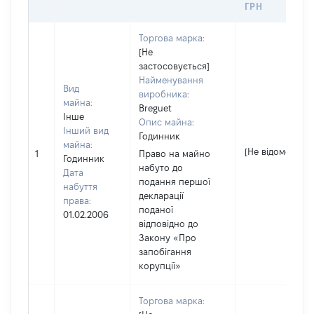
ГРН
Торгова марка:
[Не
застосовується]
Найменування
Вид
виробника:
майна:
Breguet
Інше
Опис майна:
Інший вид
Годинник
майна:
[Не відомо]
1
Право на майно
Годинник
набуто до
Дата
подання першої
набуття
декларації
права:
поданої
01.02.2006
відповідно до
Закону «Про
запобігання
корупції»
Торгова марка: