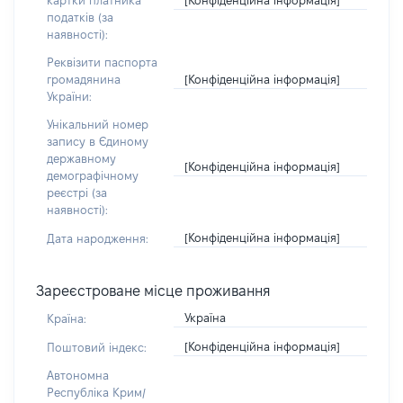
картки платника
податків (за
наявності):
Реквізити паспорта
[Конфіденційна інформація]
громадянина
України:
Унікальний номер
запису в Єдиному
державному
[Конфіденційна інформація]
демографічному
реєстрі (за
наявності):
[Конфіденційна інформація]
Дата народження:
Зареєстроване місце проживання
Україна
Країна:
[Конфіденційна інформація]
Поштовий індекс:
Автономна
Республіка Крим/