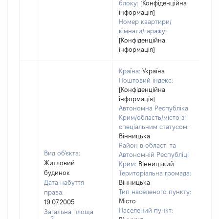
блоку:
[Конфіденційна
інформація]
Номер квартири/
кімнати/гаражу:
[Конфіденційна
інформація]
Країна:
Україна
Поштовий індекс:
[Конфіденційна
інформація]
Автономна Республіка
Крим/область/місто зі
спеціальним статусом:
Вінницька
Район в області та
Вид об'єкта:
Автономній Республіці
Житловий
Крим:
Вінницький
будинок
Територіальна громада:
Дата набуття
Вінницька
Тип населеного пункту:
права:
Місто
19.07.2005
1481
Населений пункт:
Загальна площа
Тип 
2