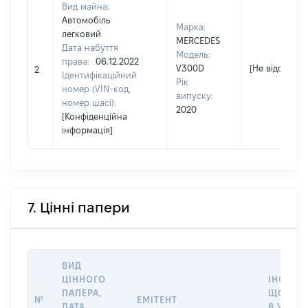
Вид майна:
Автомобіль
Марка:
легковий
MERCEDES
Дата набуття
Модель:
права:
06.12.2022
V300D
[Не відомо]
2
Ідентифікаційний
Рік
номер (VIN-код,
випуску:
номер шасі):
2020
[Конфіденційна
інформація]
7. Цінні папери
ВИД
ЦІННОГО
ІНФОРМ
ПАПЕРА,
ЩОДО П
№
ЕМІТЕНТ
ДАТА
В УПРА