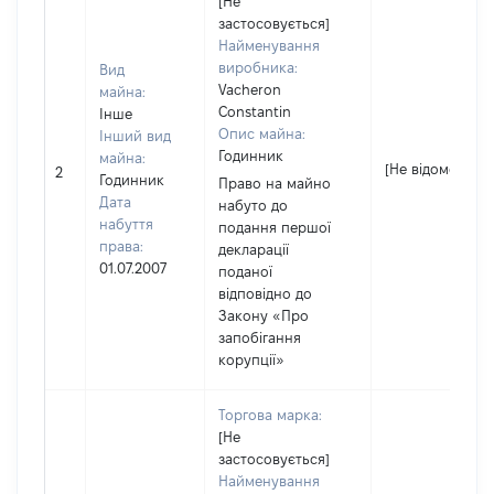
[Не
застосовується]
Найменування
виробника:
Вид
Vacheron
майна:
Constantin
Інше
Опис майна:
Інший вид
Годинник
майна:
[Не відомо]
2
Годинник
Право на майно
Дата
набуто до
набуття
подання першої
права:
декларації
01.07.2007
поданої
відповідно до
Закону «Про
запобігання
корупції»
Торгова марка:
[Не
застосовується]
Найменування