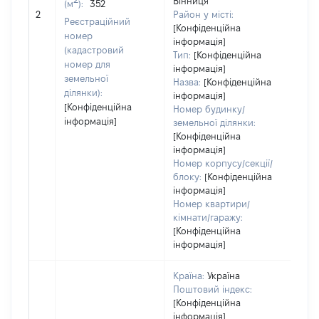
Вінниця
(м
):
352
обʼє
2
Район у місті:
Реєстраційний
варт
[Конфіденційна
номер
інформація]
наб
(кадастровий
Тип:
[Конфіденційна
номер для
інформація]
земельної
Назва:
[Конфіденційна
ділянки):
інформація]
[Конфіденційна
Номер будинку/
інформація]
земельної ділянки:
[Конфіденційна
інформація]
Номер корпусу/секції/
блоку:
[Конфіденційна
інформація]
Номер квартири/
кімнати/гаражу:
[Конфіденційна
інформація]
Країна:
Україна
Поштовий індекс:
[Конфіденційна
інформація]