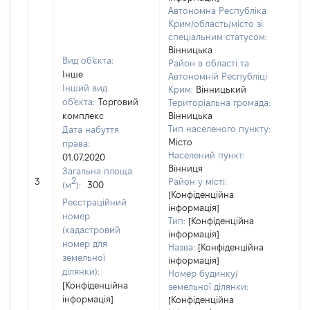
Автономна Республіка
Крим/область/місто зі
спеціальним статусом:
Вінницька
Вид об'єкта:
Район в області та
Інше
Автономній Республіці
Інший вид
Крим:
Вінницький
об'єкта:
Торговий
Територіальна громада:
комплекс
Вінницька
Тип населеного пункту:
Дата набуття
Місто
права:
315
Населений пункт:
01.07.2020
Тип 
Вінниця
Загальна площа
обʼє
2
3
Район у місті:
(м
):
300
варт
[Конфіденційна
Реєстраційний
інформація]
наб
номер
Тип:
[Конфіденційна
(кадастровий
інформація]
номер для
Назва:
[Конфіденційна
земельної
інформація]
ділянки):
Номер будинку/
[Конфіденційна
земельної ділянки:
інформація]
[Конфіденційна