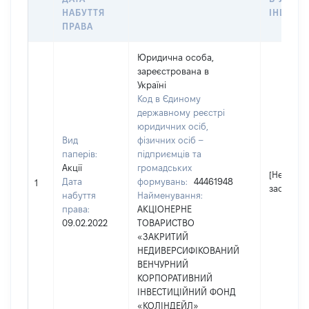
НАБУТТЯ
ІНШІЙ 
ПРАВА
Юридична особа,
зареєстрована в
Україні
Код в Єдиному
державному реєстрі
юридичних осіб,
Вид
фізичних осіб –
паперів:
підприємців та
Акції
громадських
[Не
Дата
формувань:
44461948
1
застосов
набуття
Найменування:
права:
АКЦІОНЕРНЕ
09.02.2022
ТОВАРИСТВО
«ЗАКРИТИЙ
НЕДИВЕРСИФІКОВАНИЙ
ВЕНЧУРНИЙ
КОРПОРАТИВНИЙ
ІНВЕСТИЦІЙНИЙ ФОНД
«КОЛІНДЕЙЛ»