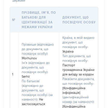
держави
ПРІЗВИЩЕ, ІМ’Я, ПО
БАТЬКОВІ ДЛЯ
ДОКУМЕНТ, ЩО
№
ІДЕНТИФІКАЦІЇ ЗА
ПОСВІДЧУЄ ОСОБУ
МЕЖАМИ УКРАЇНИ
Країна, в якій видано
документ, що
Прізвище (відповідно
посвідчує особу:
до документа, що
Україна
посвідчує особу):
Тип документа, що
Morhunov
посвідчує особу:
Ім’я (відповідно до
Паспорт
документа, що
громадянина України
посвідчує особу):
1
для виїзду за кордон
Serhii
Реквізити документа,
По батькові
що посвідчує особу:
(відповідно до
[Конфіденційна
документа, що
інформація]
посвідчує особу) (за
Ідентифікаційний
наявності):
Не
номер (за наявності):
застосовується
[Конфіденційна