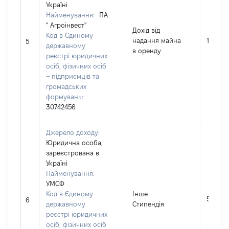
Україні
Найменування:
ПА
" Агроінвест"
Дохід від
Код в Єдиному
надання майна
11071
5
державному
в оренду
реєстрі юридичних
осіб, фізичних осіб
– підприємців та
громадських
формувань:
30742456
Джерело доходу:
Юридична особа,
зареєстрована в
Україні
Найменування:
УМСФ
Код в Єдиному
Інше
5200
6
державному
Стипендія
реєстрі юридичних
осіб, фізичних осіб