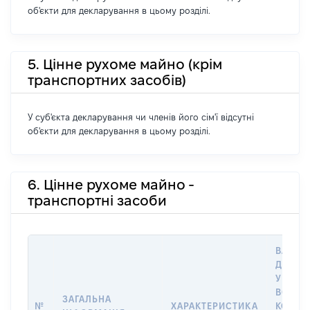
об'єкти для декларування в цьому розділі.
5. Цінне рухоме майно (крім
транспортних засобів)
У суб'єкта декларування чи членів його сім'ї відсутні
об'єкти для декларування в цьому розділі.
6. Цінне рухоме майно -
транспортні засоби
ВАРТІС
ДАТУ 
У ВЛАС
ВОЛОД
ЗАГАЛЬНА
№
ХАРАКТЕРИСТИКА
КОРИС