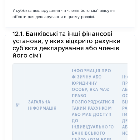
У суб'єкта декларування чи членів його сім'ї відсутні
об'єкти для декларування в цьому розділі.
12.1. Банківські та інші фінансові
установи, у яких відкрито рахунки
суб'єкта декларування або членів
його сім'ї
ІНФОРМАЦІЯ ПРО
ФІЗИЧНУ АБО
ІНФОРМ
ЮРИДИЧНУ
ПРО ФІ
ОСОБУ, ЯКА МАЄ
АБО Ю
ПРАВО
ОСОБУ,
ЗАГАЛЬНА
РОЗПОРЯДЖАТИСЯ
ВІДКРИ
№
ІНФОРМАЦІЯ
ТАКИМ РАХУНКОМ
РАХУНО
АБО МАЄ ДОСТУП
ІМ’Я СУ
ДО
ДЕКЛАР
ІНДИВІДУАЛЬНОГО
АБО ЧЛ
БАНКІВСЬКОГО
ЙОГО СІ
СЕЙФУ (КОМІРКИ)