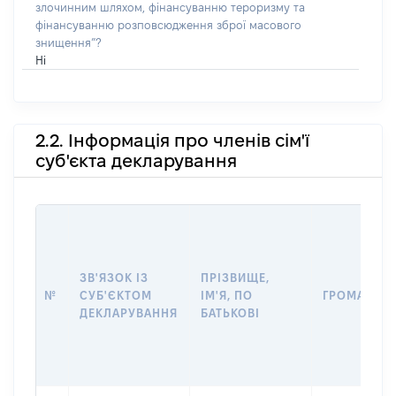
злочинним шляхом, фінансуванню тероризму та
фінансуванню розповсюдження зброї масового
знищення”?
Ні
2.2. Інформація про членів сім'ї
суб'єкта декларування
ЗВ'ЯЗОК ІЗ
ПРІЗВИЩЕ,
№
СУБ'ЄКТОМ
ІМ'Я, ПО
ГРОМАДЯН
ДЕКЛАРУВАННЯ
БАТЬКОВІ