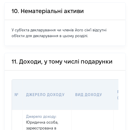
10. Нематеріальні активи
У суб'єкта декларування чи членів його сім'ї відсутні
об'єкти для декларування в цьому розділі.
11. Доходи, у тому числі подарунки
РОЗМ
№
ДЖЕРЕЛО ДОХОДУ
ВИД ДОХОДУ
(ВАРТ
Джерело доходу:
Юридична особа,
зареєстрована в