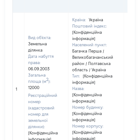
ОЦІ
Країна:
Україна
Поштовий індекс:
[Конфіденційна
Вид об'єкта:
інформація]
Земельна
Населений пункт:
ділянка
Багачка Перша /
Дата набуття
Великобагачанський
права:
район / Полтавська
06.09.2003
область / Україна
Загальна
Тип:
[Конфіденційна
2
площа (м
):
інформація]
12000
Назва:
[Не ві
1
[Конфіденційна
Реєстраційний
інформація]
номер
Номер будинку:
(кадастровий
[Конфіденційна
номер для
інформація]
земельної
Номер корпусу:
ділянки):
[Конфіденційна
[Конфіденційна
інформація]
інформація]