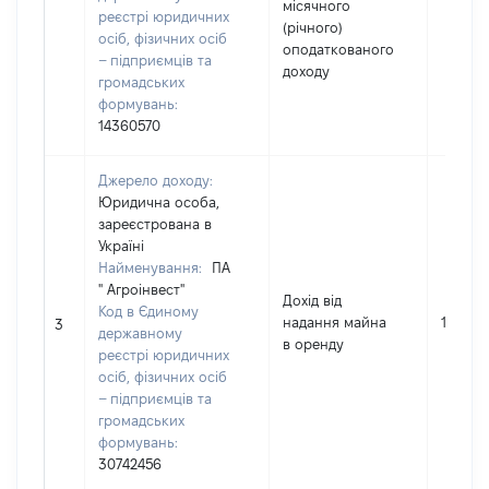
місячного
реєстрі юридичних
(річного)
осіб, фізичних осіб
оподаткованого
– підприємців та
доходу
громадських
формувань:
14360570
Джерело доходу:
Юридична особа,
зареєстрована в
Україні
Найменування:
ПА
" Агроінвест"
Дохід від
Код в Єдиному
надання майна
16453
3
державному
в оренду
реєстрі юридичних
осіб, фізичних осіб
– підприємців та
громадських
формувань:
30742456