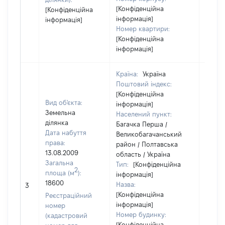
[Конфіденційна
[Конфіденційна
інформація]
інформація]
Номер квартири:
[Конфіденційна
інформація]
Країна:
Україна
Поштовий індекс:
[Конфіденційна
Вид об'єкта:
інформація]
Земельна
Населений пункт:
ділянка
Багачка Перша /
Дата набуття
Великобагачанський
права:
район / Полтавська
13.08.2009
область / Україна
Загальна
Тип:
[Конфіденційна
2
площа (м
):
інформація]
[Член 
18600
Назва:
не на
3
[Конфіденційна
інфор
Реєстраційний
інформація]
номер
Номер будинку:
(кадастровий
[Конфіденційна