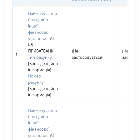
Найменування
банку або
іншої
фінансової
установи:
АТ
КБ
ПРИВАТБАНК
[Не
[Не
1
Тип рахунку:
застосовується]
застосов
[Конфіденційна
інформація]
Номер
рахунку:
[Конфіденційна
інформація]
Найменування
банку або
іншої
фінансової
установи:
АТ