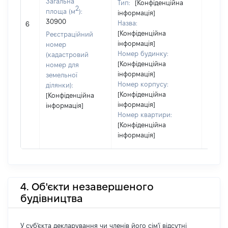
Загальна
Тип:
[Конфіденційна
2
площа (м
):
інформація]
[Член 
30900
Назва:
не на
6
[Конфіденційна
інфор
Реєстраційний
інформація]
номер
Номер будинку:
(кадастровий
[Конфіденційна
номер для
інформація]
земельної
Номер корпусу:
ділянки):
[Конфіденційна
[Конфіденційна
інформація]
інформація]
Номер квартири:
[Конфіденційна
інформація]
4. Об'єкти незавершеного
будівництва
У суб'єкта декларування чи членів його сім'ї відсутні