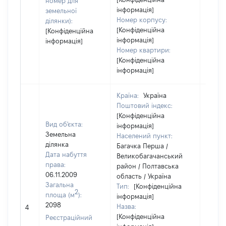
номер для
інформація]
земельної
Номер корпусу:
ділянки):
[Конфіденційна
[Конфіденційна
інформація]
інформація]
Номер квартири:
[Конфіденційна
інформація]
Країна:
Україна
Поштовий індекс:
[Конфіденційна
Вид об'єкта:
інформація]
Земельна
Населений пункт:
ділянка
Багачка Перша /
Дата набуття
Великобагачанський
права:
район / Полтавська
06.11.2009
область / Україна
Загальна
Тип:
[Конфіденційна
2
площа (м
):
інформація]
[Член 
2098
Назва:
не на
4
[Конфіденційна
інфор
Реєстраційний