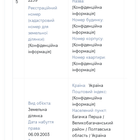
2239
Назва:
не на
5
[Конфіденційна
інфор
Реєстраційний
інформація]
номер
Номер будинку:
(кадастровий
[Конфіденційна
номер для
інформація]
земельної
Номер корпусу:
ділянки):
[Конфіденційна
[Конфіденційна
інформація]
інформація]
Номер квартири:
[Конфіденційна
інформація]
Країна:
Україна
Поштовий індекс:
[Конфіденційна
Вид об'єкта:
інформація]
Земельна
Населений пункт:
ділянка
Багачка Перша /
Дата набуття
Великобагачанський
права:
район / Полтавська
06.09.2003
область / Україна