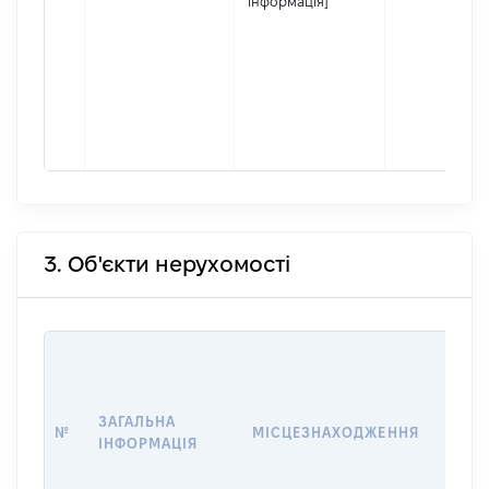
інформація]
3. Об'єкти нерухомості
ВАРТ
ДАТУ
НАБУ
ЗАГАЛЬНА
ПРАВ
№
МІСЦЕЗНАХОДЖЕННЯ
ІНФОРМАЦІЯ
ЗА
ОСТ
ГРО