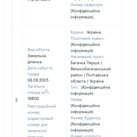
Номер квартири:
[Конфіденційна
інформація]
Країна:
Україна
Поштовий індекс:
[Конфіденційна
Вид об'єкта:
інформація]
Земельна
Населений пункт:
ділянка
Багачка Перша /
Дата набуття
Великобагачанський
права:
район / Полтавська
06.09.2003
область / Україна
Загальна
Тип:
[Конфіденційна
2
площа (м
):
інформація]
18800
Назва:
[Не ві
2
[Конфіденційна
Реєстраційний
інформація]
номер
Номер будинку:
(кадастровий
[Конфіденційна
номер для
інформація]
земельної
Номер корпусу:
ділянки):