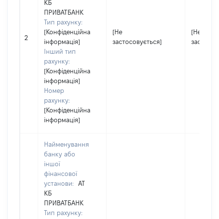
КБ
ПРИВАТБАНК
Тип рахунку:
[Конфіденційна
[Не
[Не
2
інформація]
застосовується]
застосов
Інший тип
рахунку:
[Конфіденційна
інформація]
Номер
рахунку:
[Конфіденційна
інформація]
Найменування
банку або
іншої
фінансової
установи:
АТ
КБ
ПРИВАТБАНК
Тип рахунку: