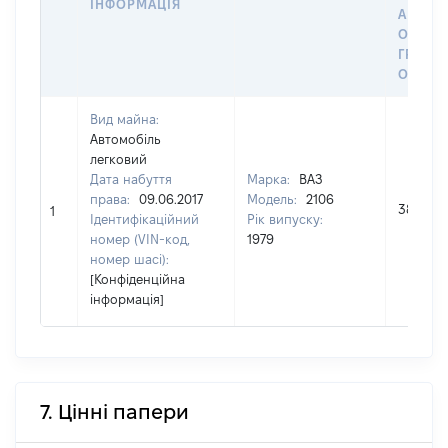
ІНФОРМАЦІЯ
АБО З
ОСТА
ГРОШ
ОЦІНК
Вид майна:
Автомобіль
легковий
Дата набуття
Марка:
ВАЗ
права:
09.06.2017
Модель:
2106
38000
1
Ідентифікаційний
Рік випуску:
номер (VIN-код,
1979
номер шасі):
[Конфіденційна
інформація]
7. Цінні папери