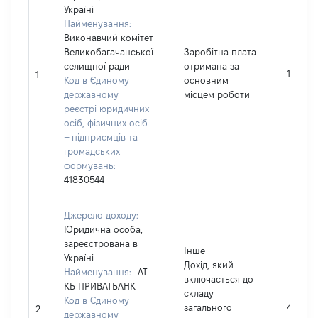
Україні
Найменування:
Виконавчий комітет
Великобагачанської
Заробітна плата
селищної ради
отримана за
109877
1
Код в Єдиному
основним
державному
місцем роботи
реєстрі юридичних
осіб, фізичних осіб
– підприємців та
громадських
формувань:
41830544
Джерело доходу:
Юридична особа,
зареєстрована в
Інше
Україні
Дохід, який
Найменування:
АТ
включається до
КБ ПРИВАТБАНК
складу
Код в Єдиному
загального
4
2
державному