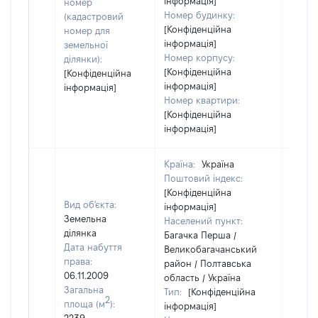
інформація]
номер
Номер будинку:
(кадастровий
[Конфіденційна
номер для
інформація]
земельної
Номер корпусу:
ділянки):
[Конфіденційна
[Конфіденційна
інформація]
інформація]
Номер квартири:
[Конфіденційна
інформація]
Країна:
Україна
Поштовий індекс:
[Конфіденційна
Вид об'єкта:
інформація]
Земельна
Населений пункт:
ділянка
Багачка Перша /
Дата набуття
Великобагачанський
права:
район / Полтавська
06.11.2009
область / Україна
Загальна
Тип:
[Конфіденційна
2
площа (м
):
інформація]
[Член 