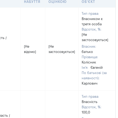
НАБУТТЯ
ОЦІНКОЮ
ОБ'ЄКТ
Тип права:
Власником є
третя особа
Відсоток, %:
[Не
ть /
застосовується]
[Не
[Не
Власник:
відомо]
застосовується]
батько
Прізвище:
Колісник
Ім'я:
Євгеній
По батькові (за
наявності):
Карлович
Тип права:
Власність
Відсоток, %:
100,0
асть /