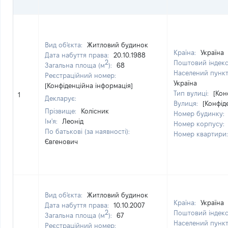
Вид об'єкта:
Житловий будинок
Країна:
Україна
Дата набуття права:
20.10.1988
2
Поштовий індек
Загальна площа (м
):
68
Населений пунк
Реєстраційний номер:
Україна
[Конфіденційна інформація]
Тип вулиці:
[Кон
1
Декларує:
Вулиця:
[Конфід
Прізвище:
Колісник
Номер будинку:
Ім'я:
Леонід
Номер корпусу:
По батькові (за наявності):
Номер квартири
Євгенович
Вид об'єкта:
Житловий будинок
Країна:
Україна
Дата набуття права:
10.10.2007
2
Поштовий індек
Загальна площа (м
):
67
Населений пунк
Реєстраційний номер: