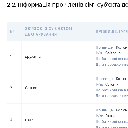
2.2. Інформація про членів сім'ї суб'єкта 
ЗВ'ЯЗОК ІЗ СУБ'ЄКТОМ
№
ПРІЗВИЩЕ, ІМ'Я
ДЕКЛАРУВАННЯ
Прізвище:
Колісн
Ім'я:
Світлана
1
дружина
По батькові (за н
Дата народження
Прізвище:
Колісн
Ім'я:
Євгеній
2
батько
По батькові (за н
Дата народження
Прізвище:
Колісн
Ім'я:
Ганна
3
мати
По батькові (за н
Дата народження