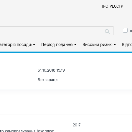
Й
ПРО РЕЄСТР
ш
атегорія посади:
Період подання:
Високий ризик:
Відп
31.10.2018 15:19
Декларація
2017
ого самоврядування (охоплює