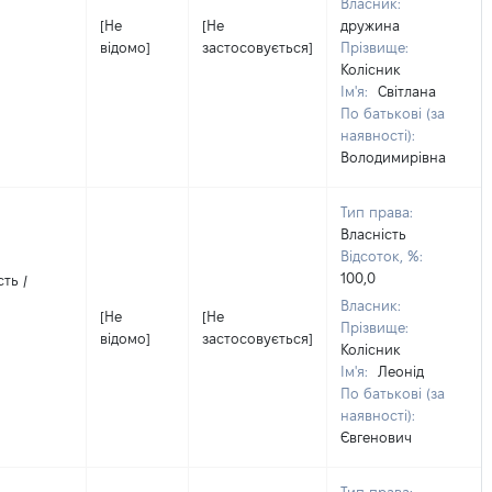
Власник:
[Не
[Не
дружина
відомо]
застосовується]
Прізвище:
Колісник
Ім'я:
Світлана
По батькові (за
наявності):
Володимирівна
Тип права:
Власність
Відсоток, %:
100,0
ть /
Власник:
[Не
[Не
Прізвище:
відомо]
застосовується]
Колісник
Ім'я:
Леонід
По батькові (за
наявності):
Євгенович