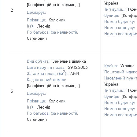
Україна
[Конфіденційна інформація]
Тип вулиці:
[Кон
2
Декларує:
Вулиця:
[Конфід
Прізвище:
Колісник
Номер будинку:
Ім'я:
Леонід
Номер корпусу:
По батькові (за наявності):
Номер квартири
Євгенович
Вид об'єкта:
Земельна ділянка
Країна:
Україна
Дата набуття права:
29.12.2003
2
Поштовий індек
Загальна площа (м
):
7364
Населений пунк
Кадастровий номер:
Україна
[Конфіденційна інформація]
Тип вулиці:
[Кон
3
Декларує:
Вулиця:
[Конфід
Прізвище:
Колісник
Номер будинку:
Ім'я:
Леонід
Номер корпусу:
По батькові (за наявності):
Номер квартири
Євгенович