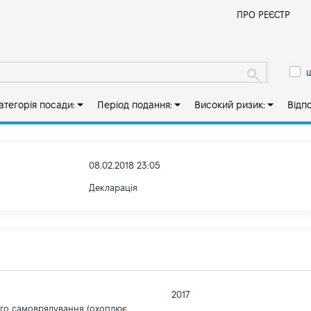
Й
ПРО РЕЄСТР
ш
атегорія посади:
Період подання:
Високий ризик:
Відп
08.02.2018 23:05
Декларація
2017
ого самоврядування (охоплює