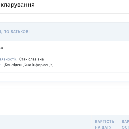
декларування
Я, ПО БАТЬКОВІ
ко
аявності):
Станіславівна
я:
[Конфіденційна інформація]
ВАРТІСТЬ
ВАР
НА ДАТУ
ОС