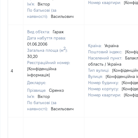
Номер квартири:
[Конфі
Ім'я:
Віктор
По батькові (за
наявності):
Васильович
Вид об'єкта:
Гараж
Дата набуття права:
01.06.2006
Країна:
Україна
2
Загальна площа (м
):
Поштовий індекс:
[Конфі
30,20
Населений пункт:
Балакл
Реєстраційний номер:
область / Україна
[Конфіденційна
Тип вулиці:
[Конфіденцій
4
інформація]
Вулиця:
[Конфіденційна 
Декларує:
Номер будинку:
[Конфід
Номер корпусу:
[Конфід
Прізвище:
Сіренко
Номер квартири:
[Конфі
Ім'я:
Віктор
По батькові (за
наявності):
Васильович