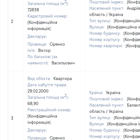
2
Поштовий індекс:
[Конфі
Загальна площа (м
):
Населений пункт:
Андрії
72838
область / Україна
Кадастровий номер:
Тип вулиці:
[Конфіденцій
2
[Конфіденційна
Вулиця:
[Конфіденційна 
інформація]
Номер будинку:
[Конфід
Декларує:
Номер корпусу:
[Конфід
Прізвище:
Сіренко
Номер квартири:
[Конфі
Ім'я:
Віктор
По батькові (за
наявності):
Васильович
Вид об'єкта:
Квартира
Дата набуття права:
29.02.2000
Країна:
Україна
2
Загальна площа (м
):
Поштовий індекс:
[Конфі
68,90
Населений пункт:
Балакл
Реєстраційний номер:
область / Україна
[Конфіденційна
Тип вулиці:
[Конфіденцій
3
інформація]
Вулиця:
[Конфіденційна 
Декларує:
Номер будинку:
[Конфід
Номер корпусу:
[Конфід
Прізвище:
Сіренко