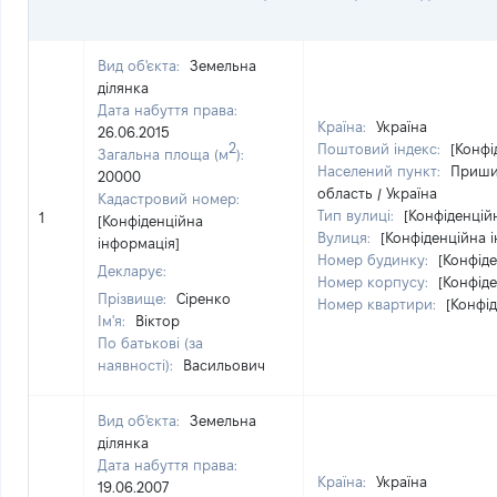
Вид об'єкта:
Земельна
ділянка
Дата набуття права:
Країна:
Україна
26.06.2015
2
Поштовий індекс:
[Конфі
Загальна площа (м
):
Населений пункт:
Пришиб
20000
область / Україна
Кадастровий номер:
Тип вулиці:
[Конфіденцій
1
[Конфіденційна
Вулиця:
[Конфіденційна 
інформація]
Номер будинку:
[Конфід
Декларує:
Номер корпусу:
[Конфід
Прізвище:
Сіренко
Номер квартири:
[Конфі
Ім'я:
Віктор
По батькові (за
наявності):
Васильович
Вид об'єкта:
Земельна
ділянка
Дата набуття права:
Країна:
Україна
19.06.2007