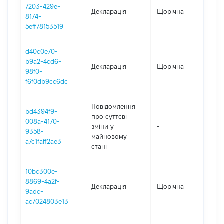
7203-429e-
Декларація
Щорічна
202
8174-
5eff78153519
d40c0e70-
b9a2-4cd6-
Декларація
Щорічна
202
98f0-
f6f0db9cc6dc
Повідомлення
bd4394f9-
про суттєві
008a-4170-
зміни y
-
202
9358-
майновому
a7c1faff2ae3
стані
10bc300e-
8869-4a2f-
Декларація
Щорічна
202
9adc-
ac7024803e13