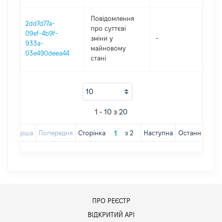
Повідомлення
2dd7d77a-
про суттєві
09ef-4b9f-
зміни y
-
202
933a-
майновому
03e490deea44
стані
1 - 10 з 20
Перша
Попередня
Сторінка
з
2
Наступна
Остання
ПРО РЕЄСТР
ВІДКРИТИЙ АРІ