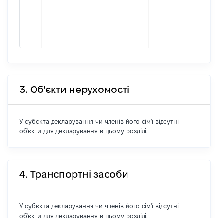
під
гро
фор
263
3. Об'єкти нерухомості
У суб'єкта декларування чи членів його сім'ї відсутні
об'єкти для декларування в цьому розділі.
4. Транспортні засоби
У суб'єкта декларування чи членів його сім'ї відсутні
об'єкти для декларування в цьому розділі.