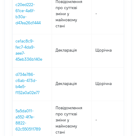
Повідомлення
c20ed222-
про суттєві
61ce-4a6f-
зміни y
-
202
b30a-
майновому
d47ea26d1444
стані
ce1ac8c9-
fec7-4da9-
Декларація
Щорічна
202
aee7-
45eb336b140e
d734e786-
c6ab-473d-
Декларація
Щорічна
202
b4e5-
f152a0a02e77
Повідомлення
5a5da011-
про суттєві
a552-4f7e-
зміни y
-
202
8822-
майновому
62c550511789
стані