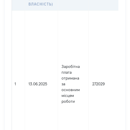
ДО
ВЛАСНІСТЬ)
Дже
Юр
осо
зар
в У
Най
ТЕ
УП
ДЕ
Заробітна
СУ
плата
АДМ
отримана
УКР
1
13.06.2025
за
272029
ПО
основним
ОБ
місцем
Код
роботи
де
реє
юр
осі
осі