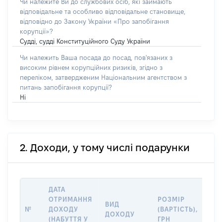
Чи належите Ви до службових осіб, які займають
відповідальне та особливо відповідальне становище,
відповідно до Закону України «Про запобігання
корупції»?
Судді, судді Конституційного Суду України
Чи належить Ваша посада до посад, пов'язаних з
високим рівнем корупційних ризиків, згідно з
переліком, затвердженим Національним агентством з
питань запобігання корупції?
Ні
2. Доходи, у тому числі подарунки
ДАТА
ІН
ОТРИМАННЯ
РОЗМІР
ВИД
ПР
№
ДОХОДУ
(ВАРТІСТЬ),
ДОХОДУ
(Д
(НАБУТТЯ У
ГРН