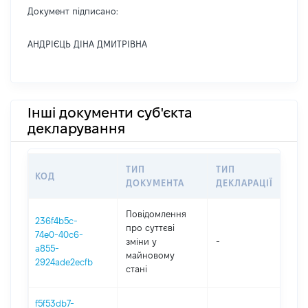
Документ підписано:
АНДРІЄЦЬ ДІНА ДМИТРІВНА
Інші документи суб'єкта
декларування
ТИП
ТИП
КОД
ПЕ
ДОКУМЕНТА
ДЕКЛАРАЦІЇ
Повідомлення
236f4b5c-
про суттєві
74e0-40c6-
зміни y
-
202
a855-
майновому
2924ade2ecfb
стані
f5f53db7-