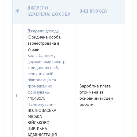
РОЗ
ДЖЕРЕЛО
№
ВИД ДОХОДУ
(ВА
(ДЖЕРЕЛА) ДОХОДУ
ГРН
Джерело доходу:
Юридична особа,
зареєстрована в
Україні
Код в Єдиному
державному реєстрі
юридичних осіб,
фізичних осіб –
підприємців та
громадських
Заробітна плата
формувань:
отримана за
4371
1
44048570
основним місцем
Найменування:
роботи
ВОЛНОВАСЬКА
МІСЬКА
ВІЙСЬКОВО-
ЦИВІЛЬНА
АДМІНІСТРАЦІЯ