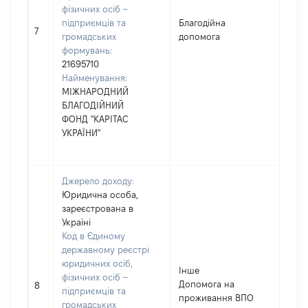
фізичних осіб –
підприємців та
Благодійна
8100
7
громадських
допомога
формувань:
21695710
Найменування:
МІЖНАРОДНИЙ
БЛАГОДІЙНИЙ
ФОНД "КАРІТАС
УКРАЇНИ"
Джерело доходу:
Юридична особа,
зареєстрована в
Україні
Код в Єдиному
державному реєстрі
юридичних осіб,
Інше
фізичних осіб –
Допомога на
800
8
підприємців та
проживання ВПО
громадських