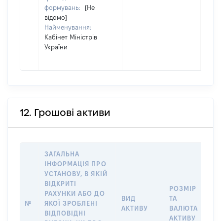
формувань:
[Не
відомо]
Найменування:
Кабінет Міністрів
України
12. Грошові активи
ЗАГАЛЬНА
ІНФОРМАЦІЯ ПРО
УСТАНОВУ, В ЯКІЙ
ВІДКРИТІ
РОЗМІР
І
РАХУНКИ АБО ДО
ВИД
ТА
О
№
ЯКОЇ ЗРОБЛЕНІ
АКТИВУ
ВАЛЮТА
Н
ВІДПОВІДНІ
АКТИВУ
П