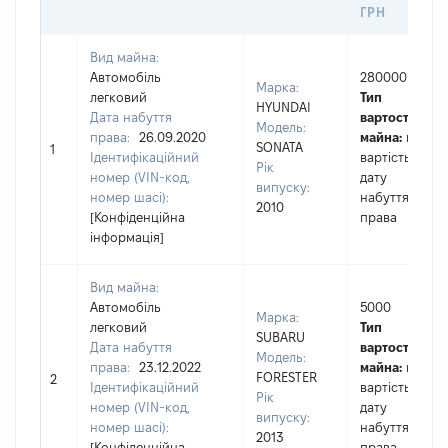
ГРН
Вид майна:
Автомобіль
280000
Марка:
легковий
Тип
HYUNDAI
Дата набуття
вартості
Модель:
права:
26.09.2020
майна:
це
SONATA
1
Ідентифікаційний
вартість на
Рік
номер (VIN-код,
дату
випуску:
номер шасі):
набуття
2010
[Конфіденційна
права
інформація]
Вид майна:
Автомобіль
5000
Марка:
легковий
Тип
SUBARU
Дата набуття
вартості
Модель:
права:
23.12.2022
майна:
це
FORESTER
2
Ідентифікаційний
вартість на
Рік
номер (VIN-код,
дату
випуску:
номер шасі):
набуття
2013
[Конфіденційна
права