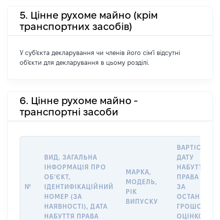
5. Цінне рухоме майно (крім
транспортних засобів)
У суб'єкта декларування чи членів його сім'ї відсутні
об'єкти для декларування в цьому розділі.
6. Цінне рухоме майно -
транспортні засоби
ВАРТІСТЬ Н
ВИД, ЗАГАЛЬНА
ДАТУ
ІНФОРМАЦІЯ ПРО
НАБУТТЯ
МАРКА,
ОБʼЄКТ,
ПРАВА АБО
МОДЕЛЬ,
№
ІДЕНТИФІКАЦІЙНИЙ
ЗА
РІК
НОМЕР (ЗА
ОСТАННЬО
ВИПУСКУ
НАЯВНОСТІ), ДАТА
ГРОШОВОЮ
НАБУТТЯ ПРАВА
ОЦІНКОЮ,