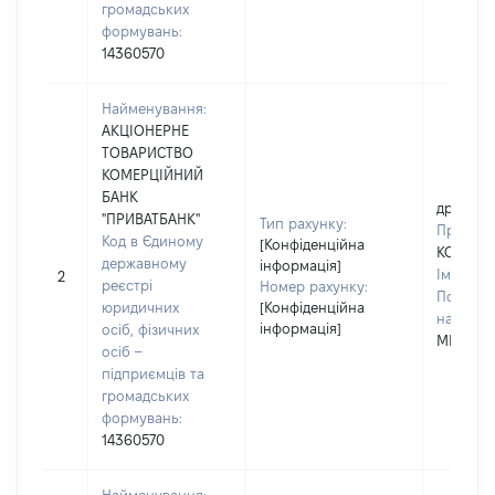
громадських
формувань:
14360570
Найменування:
АКЦІОНЕРНЕ
ТОВАРИСТВО
КОМЕРЦІЙНИЙ
БАНК
дружин
"ПРИВАТБАНК"
Тип рахунку:
Прізвищ
Код в Єдиному
[Конфіденційна
КОБЗАР
державному
інформація]
Ім'я:
ЮЛ
2
реєстрі
Номер рахунку:
По батьк
юридичних
[Конфіденційна
наявност
інформація]
осіб, фізичних
МИКОЛА
осіб –
підприємців та
громадських
формувань:
14360570