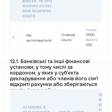
ВНЕСКИ, ЧИ ПРО
ФІЗИЧНУ ОСОБУ,
ЯКІЙ ПОЗИЧЕНО
КОШТИ
В
Розмір:
П
Готівкові
17000
[Не
І
1
кошти
Валюта:
застосовується]
П
USD
н
12.1. Банківські та інші фінансові
установи, у тому числі за
кордоном, у яких у суб'єкта
декларування або членів його сім'ї
відкриті рахунки або зберігаються
кошти, інше майно
ІНФОР
ФІЗИЧН
ЮРИДИ
УСТАНОВА, В
ОСОБУ,