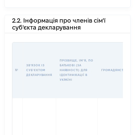
2.2. Інформація про членів сім'ї
суб'єкта декларування
ПРІЗВИЩЕ, ІМʼЯ, ПО
ЗВʼЯЗОК ІЗ
БАТЬКОВІ (ЗА
№
СУБʼЄКТОМ
НАЯВНОСТІ) ДЛЯ
ГРОМАДЯНСТВО
ДЕКЛАРУВАННЯ
ІДЕНТИФІКАЦІЇ В
УКРАЇНІ