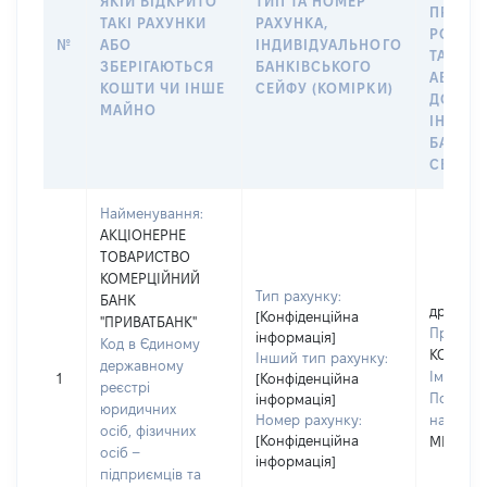
ЯКІЙ ВІДКРИТО
ТИП ТА НОМЕР
ПРАВО
ТАКІ РАХУНКИ
РАХУНКА,
РОЗПО
№
АБО
ІНДИВІДУАЛЬНОГО
ТАКИМ
ЗБЕРІГАЮТЬСЯ
БАНКІВСЬКОГО
АБО М
КОШТИ ЧИ ІНШЕ
СЕЙФУ (КОМІРКИ)
ДО
МАЙНО
ІНДИВ
БАНКІ
СЕЙФУ 
Найменування:
АКЦІОНЕРНЕ
ТОВАРИСТВО
КОМЕРЦІЙНИЙ
Тип рахунку:
БАНК
дружин
[Конфіденційна
"ПРИВАТБАНК"
Прізвищ
інформація]
Код в Єдиному
КОБЗАР
Інший тип рахунку:
державному
Ім'я:
ЮЛ
1
[Конфіденційна
реєстрі
По батьк
інформація]
юридичних
Номер рахунку:
наявност
осіб, фізичних
[Конфіденційна
МИКОЛА
осіб –
інформація]
підприємців та