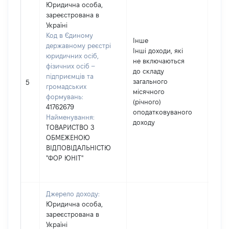
Юридична особа,
зареєстрована в
Україні
Код в Єдиному
Інше
державному реєстрі
Інші доходи, які
юридичних осіб,
не включаються
фізичних осіб –
до складу
підприємців та
загального
2148
5
громадських
місячного
формувань:
(річного)
41762679
оподатковуваного
Найменування:
доходу
ТОВАРИСТВО З
ОБМЕЖЕНОЮ
ВІДПОВІДАЛЬНІСТЮ
"ФОР ЮНІТ"
Джерело доходу:
Юридична особа,
зареєстрована в
Україні