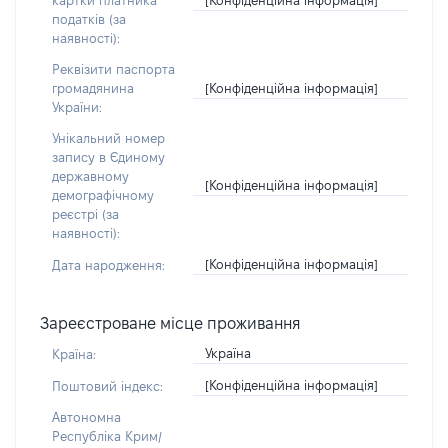
картки платника
податків (за
наявності):
Реквізити паспорта
[Конфіденційна інформація]
громадянина
України:
Унікальний номер
запису в Єдиному
державному
[Конфіденційна інформація]
демографічному
реєстрі (за
наявності):
[Конфіденційна інформація]
Дата народження:
Зареєстроване місце проживання
Україна
Країна:
[Конфіденційна інформація]
Поштовий індекс:
Автономна
Республіка Крим/