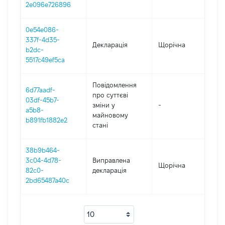
2e096e726896
0e54e086-
337f-4d35-
Декларація
Щорічна
2
b2dc-
5517c49ef5ca
Повідомлення
6d77aadf-
про суттєві
03df-45b7-
зміни y
-
2
a5b8-
майновому
b891fb1882e2
стані
38b9b464-
3c04-4d78-
Виправлена
Щорічна
2
82c0-
декларація
2bd65487a40c