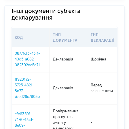
Інші документи суб'єкта
декларування
ТИП
ТИП
КОД
П
ДОКУМЕНТА
ДЕКЛАРАЦІЇ
08771cf3-43f1-
40d5-a682-
Декларація
Щорічна
2
082392da5d71
1f9281a2-
01
3725-4821-
Перед
Декларація
-
8d77-
звільненням
11
7ded26c7903e
Повідомлення
efc6359f-
про суттєві
7476-47cd-
зміни y
-
2
8e09-
майновому