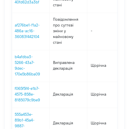
40fd62d3a3bf
стані
Повідомлення
af276be1-f1a2-
про суттєві
486a-ac16-
зміни y
-
2
36083f442104
майновому
стані
b4afdba3-
5266-43a7-
Виправлена
Щорічна
2
9dec-
декларація
170e5b86ba09
f065f5f4-e1b7-
4575-858e-
Декларація
Щорічна
2
8185079c9be9
555a453e-
89b1-45a4-
Декларація
Щорічна
2
9887-