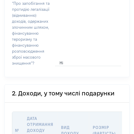
“Про запобігання та
протидію легалізації
(відмиванню)
доходів, одержаних
злочинним шляхом,
фінансуванню
тероризму та
фінансуванню
розповсюдження
зброї масового
Ні
знищення”?
2. Доходи, у тому числі подарунки
ДАТА
ОТРИМАННЯ
ВИД
РОЗМІР
ІНФ
№
ДОХОДУ
ДОХОДУ
(ВАРТІСТЬ)
ПРО