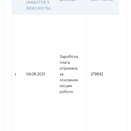
(НАБУТТЯ У
ВЛАСНІСТЬ)
Джер
Юрид
особа
заре
в Укр
Найм
Заробітна
ТУ ДС
плата
Вінни
отримана
облас
04.08.2021
за
279842
Код 
1
основним
держ
місцем
реєст
роботи
юрид
осіб,
осіб 
підпр
гром
форм
2628