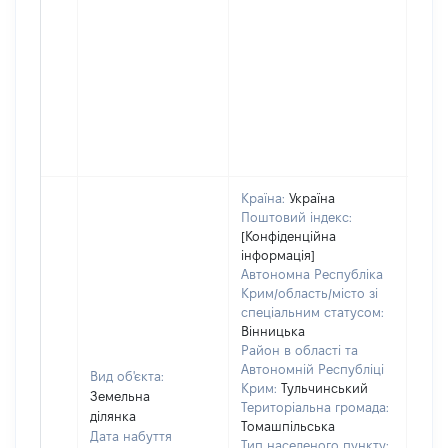
Країна:
Україна
Поштовий індекс:
[Конфіденційна
інформація]
Автономна Республіка
Крим/область/місто зі
спеціальним статусом:
Вінницька
Район в області та
Автономній Республіці
Вид об'єкта:
Крим:
Тульчинський
Земельна
Територіальна громада:
ділянка
Томашпільська
Дата набуття
Тип населеного пункту: