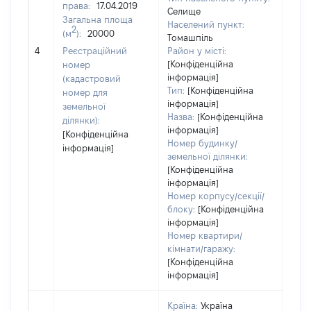
389
права:
17.04.2019
Селище
Тип
Загальна площа
Населений пункт:
варт
2
(м
):
20000
Томашпіль
обʼє
4
Реєстраційний
Район у місті:
варт
[Конфіденційна
номер
дату
інформація]
(кадастровий
набу
Тип:
[Конфіденційна
номер для
пра
інформація]
земельної
Назва:
[Конфіденційна
ділянки):
інформація]
[Конфіденційна
Номер будинку/
інформація]
земельної ділянки:
[Конфіденційна
інформація]
Номер корпусу/секції/
блоку:
[Конфіденційна
інформація]
Номер квартири/
кімнати/гаражу:
[Конфіденційна
інформація]
Країна:
Україна