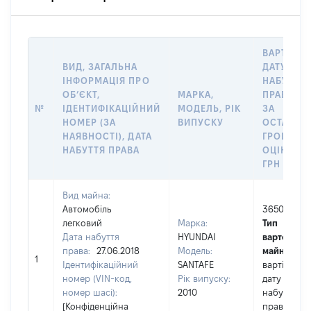
ВАРТІСТЬ
ВИД, ЗАГАЛЬНА
ДАТУ
ІНФОРМАЦІЯ ПРО
НАБУТТЯ
ОБʼЄКТ,
МАРКА,
ПРАВА АБ
№
ІДЕНТИФІКАЦІЙНИЙ
МОДЕЛЬ, РІК
ЗА
НОМЕР (ЗА
ВИПУСКУ
ОСТАНН
НАЯВНОСТІ), ДАТА
ГРОШОВ
НАБУТТЯ ПРАВА
ОЦІНКОЮ
ГРН
Вид майна:
Автомобіль
365000
легковий
Марка:
Тип
Дата набуття
HYUNDAI
вартості
права:
27.06.2018
Модель:
майна:
це
1
Ідентифікаційний
SANTAFE
вартість на
номер (VIN-код,
Рік випуску:
дату
номер шасі):
2010
набуття
[Конфіденційна
права