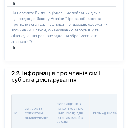
Ні
Чи належите Ви до національних публічних діячів
відповідно до Закону України "Про запобігання та
протидію легалізації (відмиванню) доходів, одержаних
злочинним шляхом, фінансуванню тероризму та
фінансуванню розповсюдження зброї масового
знищення"?
Ні
2.2. Інформація про членів сім'ї
суб'єкта декларування
П
ПРІЗВИЩЕ, ІМʼЯ,
Б
ЗВʼЯЗОК ІЗ
ПО БАТЬКОВІ (ЗА
І
№
СУБʼЄКТОМ
НАЯВНОСТІ) ДЛЯ
ГРОМАДЯНСТВО
М
ДЕКЛАРУВАННЯ
ІДЕНТИФІКАЦІЇ В
УКРАЇНІ