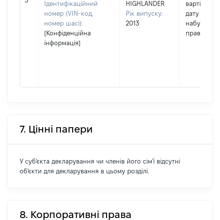
3
Ідентифікаційний
HIGHLANDER
вартість на
номер (VIN-код,
Рік випуску:
дату
номер шасі):
2013
набуття
[Конфіденційна
права
інформація]
7. Цінні папери
У суб'єкта декларування чи членів його сім'ї відсутні
об'єкти для декларування в цьому розділі.
8. Корпоративні права