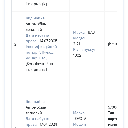
інформація]
Вид майна:
Автомобіль
легковий
Марка:
ВАЗ
Дата набуття
Модель:
права:
14.07.2005
2121
[Не відомо]
2
Ідентифікаційний
Рік випуску:
номер (VIN-код,
1982
номер шасі):
[Конфіденційна
інформація]
Вид майна:
Автомобіль
570000
легковий
Марка:
Тип
Дата набуття
TOYOTA
вартості
права:
17.04.2024
Модель:
майна:
це