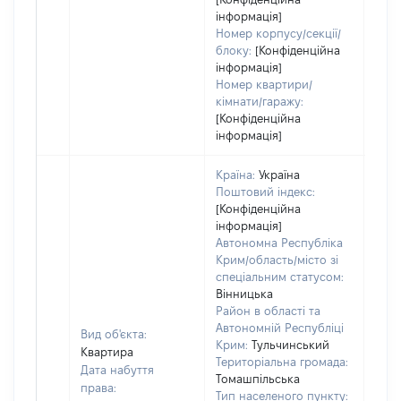
інформація]
Номер корпусу/секції/
блоку:
[Конфіденційна
інформація]
Номер квартири/
кімнати/гаражу:
[Конфіденційна
інформація]
Країна:
Україна
Поштовий індекс:
[Конфіденційна
інформація]
Автономна Республіка
Крим/область/місто зі
спеціальним статусом:
Вінницька
Район в області та
Автономній Республіці
Вид об'єкта:
Крим:
Тульчинський
Квартира
Територіальна громада:
Дата набуття
Томашпільська
права:
Тип населеного пункту: