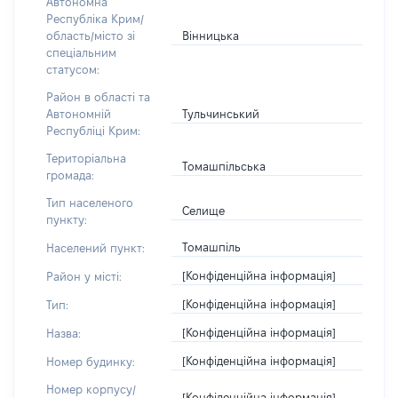
Автономна
Республіка Крим/
Вінницька
область/місто зі
спеціальним
статусом:
Район в області та
Тульчинський
Автономній
Республіці Крим:
Територіальна
Томашпільська
громада:
Тип населеного
Селище
пункту:
Томашпіль
Населений пункт:
[Конфіденційна інформація]
Район у місті:
[Конфіденційна інформація]
Тип:
[Конфіденційна інформація]
Назва:
[Конфіденційна інформація]
Номер будинку:
Номер корпусу/
[Конфіденційна інформація]