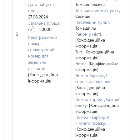
Дата набуття
Томашпільська
Тип населеного пункту:
права:
500
Селище
27.06.2024
Тип
Населений пункт:
Загальна площа
варт
2
Томашпіль
(м
):
20000
обʼє
6
Район у місті:
варт
Реєстраційний
[Конфіденційна
ост
номер
інформація]
гро
(кадастровий
Тип:
[Конфіденційна
оці
номер для
інформація]
земельної
Назва:
[Конфіденційна
ділянки):
інформація]
[Конфіденційна
Номер будинку/
інформація]
земельної ділянки:
[Конфіденційна
інформація]
Номер корпусу/секції/
блоку:
[Конфіденційна
інформація]
Номер квартири/
кімнати/гаражу:
[Конфіденційна
інформація]