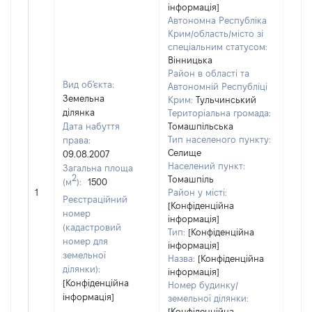
інформація]
Автономна Республіка
Крим/область/місто зі
спеціальним статусом:
Вінницька
Район в області та
Вид об'єкта:
Автономній Республіці
Земельна
Крим:
Тульчинський
ділянка
Територіальна громада:
Дата набуття
Томашпільська
Тип населеного пункту:
права:
Селище
09.08.2007
Населений пункт:
Загальна площа
2
Томашпіль
(м
):
1500
[Не 
1
Район у місті:
Реєстраційний
[Конфіденційна
номер
інформація]
(кадастровий
Тип:
[Конфіденційна
номер для
інформація]
земельної
Назва:
[Конфіденційна
ділянки):
інформація]
[Конфіденційна
Номер будинку/
інформація]
земельної ділянки:
[Конфіденційна