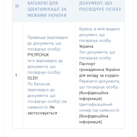
БАТЬКОВІ ДЛЯ
ДОКУМЕНТ, ЩО
№
ІДЕНТИФІКАЦІЇ ЗА
ПОСВІДЧУЄ ОСОБУ
МЕЖАМИ УКРАЇНИ
Країна, в якій видано
документ, що
Прізвище (відповідно
посвідчує особу:
до документа, що
Україна
посвідчує особу):
Тип документа, що
PYLYPCHUK
посвідчує особу:
Ім’я (відповідно до
Паспорт
документа, що
громадянина України
посвідчує особу):
1
для виїзду за кордон
OLEH
Реквізити документа,
По батькові
що посвідчує особу:
(відповідно до
[Конфіденційна
документа, що
інформація]
посвідчує особу) (за
Ідентифікаційний
наявності):
Не
номер (за наявності):
застосовується
[Конфіденційна
інформація]