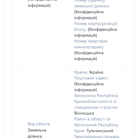
Номер будинку/
інформація]
земельної ділянки:
[Конфіденційна
інформація]
Номер корпусу/секції/
блоку:
[Конфіденційна
інформація]
Номер квартири/
кімнати/гаражу:
[Конфіденційна
інформація]
Країна:
Україна
Поштовий індекс:
[Конфіденційна
інформація]
Автономна Республіка
Крим/область/місто зі
спеціальним статусом:
Вінницька
Район в області та
Вид об'єкта:
Автономній Республіці
Земельна
Крим:
Тульчинський
ділянка
Територіальна громада: