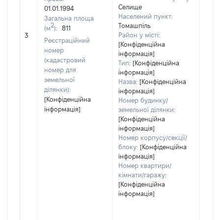
Селище
01.01.1994
Населений пункт:
Загальна площа
2
Томашпіль
(м
):
811
[Не 
Район у місті:
3
Реєстраційний
[Конфіденційна
номер
інформація]
(кадастровий
Тип:
[Конфіденційна
номер для
інформація]
земельної
Назва:
[Конфіденційна
ділянки):
інформація]
[Конфіденційна
Номер будинку/
інформація]
земельної ділянки:
[Конфіденційна
інформація]
Номер корпусу/секції/
блоку:
[Конфіденційна
інформація]
Номер квартири/
кімнати/гаражу:
[Конфіденційна
інформація]