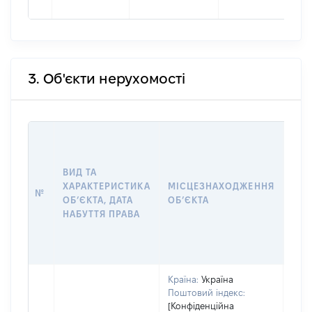
3. Об'єкти нерухомості
ВАР
ДАТ
НАБ
ВИД ТА
ПРА
ХАРАКТЕРИСТИКА
МІСЦЕЗНАХОДЖЕННЯ
№
ЗА
ОБʼЄКТА, ДАТА
ОБʼЄКТА
ОС
НАБУТТЯ ПРАВА
ГР
ОЦІ
ГРН
Країна:
Україна
Поштовий індекс:
[Конфіденційна