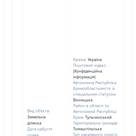
Країна:
Україна
Поштовий індекс:
[Конфіденційна
інформація]
Автономна Республіка
Крим/область/місто зі
спеціальним статусом:
Вінницька
Район в області та
Вид об'єкта:
Автономній Республіці
Земельна
Крим:
Тульчинський
ділянка
Територіальна громада:
Томашпільська
Дата набуття
Тип населеного пункту:
права: