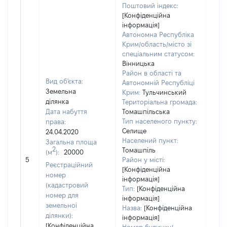
Поштовий індекс:
[Конфіденційна
інформація]
Автономна Республіка
Крим/область/місто зі
спеціальним статусом:
Вінницька
Район в області та
Вид об'єкта:
Автономній Республіці
Земельна
Крим:
Тульчинський
ділянка
Територіальна громада:
Дата набуття
Томашпільська
Тип населеного пункту:
права:
Селище
24.04.2020
Населений пункт:
Загальна площа
2
Томашпіль
(м
):
20000
[Не 
5
Район у місті:
Реєстраційний
[Конфіденційна
номер
інформація]
(кадастровий
Тип:
[Конфіденційна
номер для
інформація]
земельної
Назва:
[Конфіденційна
ділянки):
інформація]
[Конфіденційна