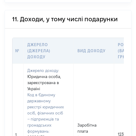
11. Доходи, у тому числі подарунки
ДЖЕРЕЛО
РОЗМІР
№
(ДЖЕРЕЛА)
ВИД ДОХОДУ
(ВАРТІСТ
ДОХОДУ
ГРН
Джерело доходу:
Юридична особа,
зареєстрована в
Україні
Код в Єдиному
державному
реєстрі юридичних
осіб, фізичних осіб
– підприємців та
громадських
Заробітна
формувань:
плата
1237141
1