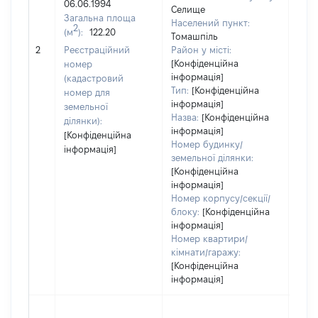
06.06.1994
Селище
Загальна площа
Населений пункт:
2
(м
):
122.20
Томашпіль
[Не 
2
Реєстраційний
Район у місті:
[Конфіденційна
номер
інформація]
(кадастровий
Тип:
[Конфіденційна
номер для
інформація]
земельної
Назва:
[Конфіденційна
ділянки):
інформація]
[Конфіденційна
Номер будинку/
інформація]
земельної ділянки:
[Конфіденційна
інформація]
Номер корпусу/секції/
блоку:
[Конфіденційна
інформація]
Номер квартири/
кімнати/гаражу:
[Конфіденційна
інформація]