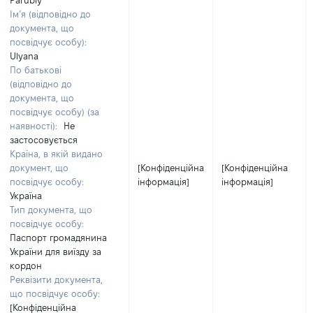
Parubiy
Ім’я (відповідно до
документа, що
посвідчує особу):
Ulyana
По батькові
(відповідно до
документа, що
посвідчує особу) (за
наявності):
Не
застосовується
Країна, в якій видано
документ, що
[Конфіденційна
[Конфіденційна
посвідчує особу:
інформація]
інформація]
Україна
Тип документа, що
посвідчує особу:
Паспорт громадянина
України для виїзду за
кордон
Реквізити документа,
що посвідчує особу:
[Конфіденційна