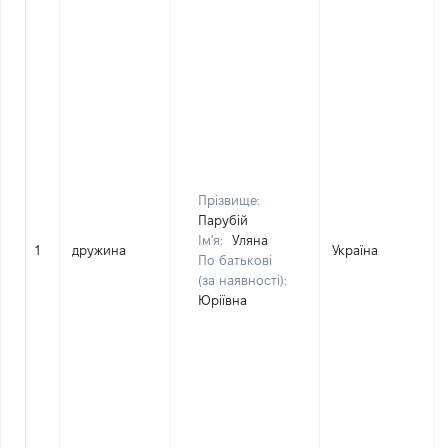
Прізвище:
Парубій
Ім'я:
Уляна
1
дружина
Україна
По батькові
(за наявності):
Юріївна