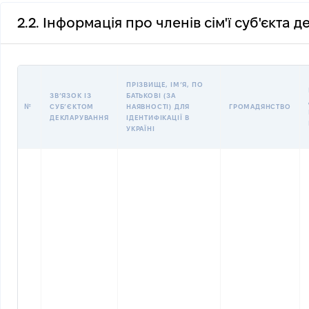
2.2. Інформація про членів сім'ї суб'єкта 
ПРІЗВИЩЕ, ІМʼЯ, ПО
ЗВʼЯЗОК ІЗ
БАТЬКОВІ (ЗА
№
СУБʼЄКТОМ
НАЯВНОСТІ) ДЛЯ
ГРОМАДЯНСТВО
ДЕКЛАРУВАННЯ
ІДЕНТИФІКАЦІЇ В
УКРАЇНІ