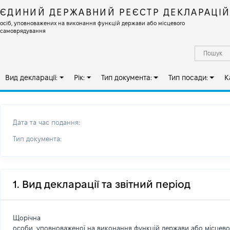
ЄДИНИЙ ДЕРЖАВНИЙ РЕЄСТР ДЕКЛАРАЦІ
осіб, уповноважених на виконання функцій держави або місцевого
самоврядування
Вид декларації:
Рік:
Тип документа:
Тип посади:
К
Дата та час подання:
Тип документа:
1. Вид декларації та звітний період
Щорічна
особи, уповноваженої на виконання функцій держави або місцев