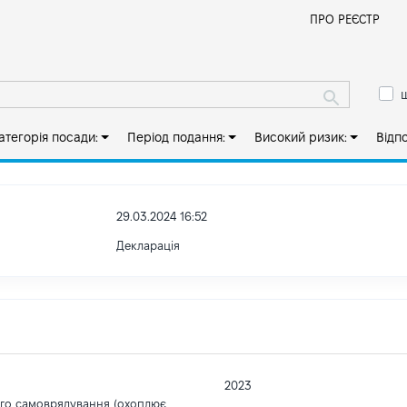
Й
ПРО РЕЄСТР
ш
атегорія посади:
Період подання:
Високий ризик:
Відп
29.03.2024 16:52
Декларація
2023
ого самоврядування (охоплює