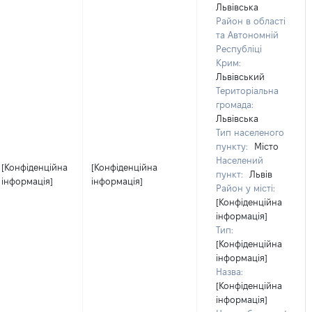
Львівська
Район в області
та Автономній
Республіці
Крим:
Львівський
Територіальна
громада:
Львівська
Тип населеного
пункту:
Місто
Населений
[Конфіденційна
[Конфіденційна
пункт:
Львів
інформація]
інформація]
Район у місті:
[Конфіденційна
інформація]
Тип:
[Конфіденційна
інформація]
Назва:
[Конфіденційна
інформація]