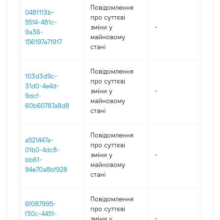
Повідомлення
0481113b-
про суттєві
5514-481c-
зміни y
-
202
9a36-
майновому
156197a71917
стані
Повідомлення
103d3d9c-
про суттєві
31d0-4e4d-
зміни y
-
202
9dcf-
майновому
60b60787a8d8
стані
Повідомлення
a521447a-
про суттєві
01b0-4dc8-
зміни y
-
202
bb61-
майновому
94e70a8bf928
стані
Повідомлення
6f087995-
про суттєві
f30c-4451-
зміни y
-
202