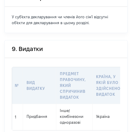
У суб'єкта декларування чи членів його сім'ї відсутні
об'єкти для декларування в цьому розділі.
9. Видатки
ПРЕДМЕТ
КРАЇНА, У
ПРАВОЧИНУ,
ВИД
ЯКІЙ БУЛО
Р
№
ЯКИЙ
ВИДАТКУ
ЗДІЙСНЕНО
В
СПРИЧИНИВ
ВИДАТОК
ВИДАТОК
Інше
/
Придбання
комбінезони
Україна
2
1
одноразові