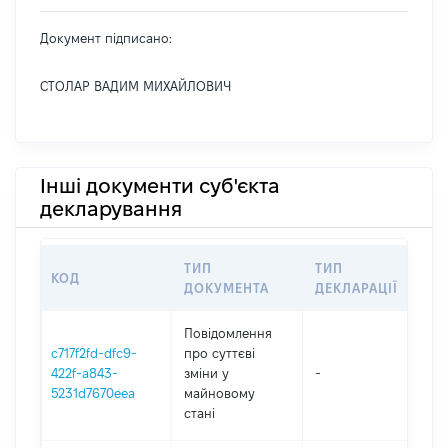
Документ підписано:
СТОЛАР ВАДИМ МИХАЙЛОВИЧ
Інші документи суб'єкта
декларування
ТИП
ТИП
КОД
ПЕ
ДОКУМЕНТА
ДЕКЛАРАЦІЇ
Повідомлення
c717f2fd-dfc9-
про суттєві
422f-a843-
зміни y
-
202
5231d7670eea
майновому
стані