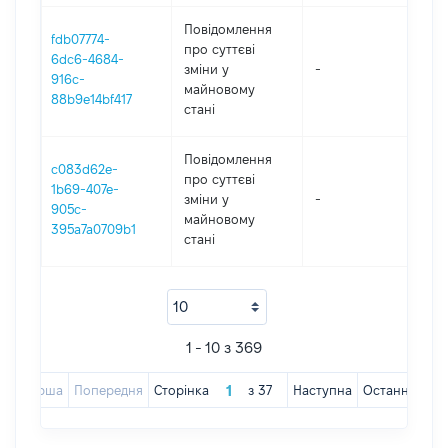
Повідомлення
fdb07774-
про суттєві
6dc6-4684-
зміни y
-
202
916c-
майновому
88b9e14bf417
стані
Повідомлення
c083d62e-
про суттєві
1b69-407e-
зміни y
-
202
905c-
майновому
395a7a0709b1
стані
1 - 10 з 369
Перша
Попередня
Сторінка
з
37
Наступна
Остання