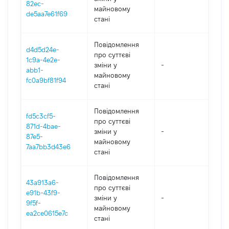
82ec-
майновому
de5aa7e61f69
стані
Повідомлення
d4d5d24e-
про суттєві
1c9a-4e2e-
зміни y
-
202
abb1-
майновому
fc0a9bf81f94
стані
Повідомлення
fd5c3cf5-
про суттєві
871d-4bae-
зміни y
-
202
87e5-
майновому
7aa7bb3d43e6
стані
Повідомлення
43a913a6-
про суттєві
e91b-43f9-
зміни y
-
202
9f5f-
майновому
ea2ce0615e7c
стані