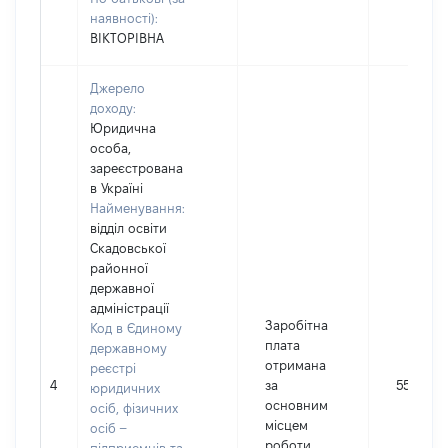
наявності):
ВІКТОРІВНА
Джерело
доходу:
Юридична
особа,
зареєстрована
в Україні
Найменування:
відділ освіти
Скадовської
районної
державної
адміністрації
Заробітна
Код в Єдиному
плата
державному
отримана
реєстрі
4
за
55622
юридичних
основним
осіб, фізичних
місцем
осіб –
роботи