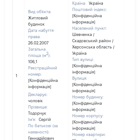
Країна:
Україна
Поштовий індекс:
Вид об'єкта:
[Конфіденційна
Житловий
інформація]
будинок
Населений пункт:
Дата набуття
Шевченка /
права:
Скадовський район /
26.02.2007
Херсонська область /
Загальна
Україна
2
площа (м
):
Тип вулиці:
106,1
[Конфіденційна
Реєстраційний
інформація]
номер:
1
44836
Вулиця:
[Конфіденційна
[Конфіденційна
інформація]
інформація]
Декларує:
Номер будинку:
чоловік
[Конфіденційна
Прізвище:
інформація]
Тодорчук
Номер корпусу:
Ім'я:
Сергій
[Конфіденційна
По батькові (за
інформація]
наявності):
Номер квартири:
Геннадійович