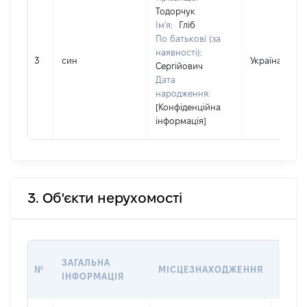
Тодорчук
Ім'я:
Гліб
По батькові (за
наявності):
3
син
Україна
Сергійович
Дата
народження:
[Конфіденційна
інформація]
3. Об'єкти нерухомості
ВАРТ
ЗАГАЛЬНА
№
МІСЦЕЗНАХОДЖЕННЯ
НА Д
ІНФОРМАЦІЯ
НАБУ