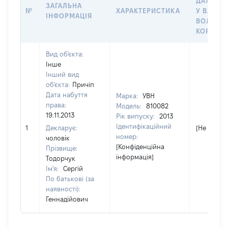
ДАТУ НА
ЗАГАЛЬНА
№
ХАРАКТЕРИСТИКА
У ВЛАСН
ІНФОРМАЦІЯ
ВОЛОДІ
КОРИСТ
Вид об'єкта:
Інше
Інший вид
об'єкта:
Причіп
Дата набуття
Марка:
УВН
права:
Модель:
810082
19.11.2013
Рік випуску:
2013
Ідентифікаційний
1
Декларує:
[Не відом
номер:
чоловік
[Конфіденційна
Прізвище:
інформація]
Тодорчук
Ім'я:
Сергій
По батькові (за
наявності):
Геннадійович