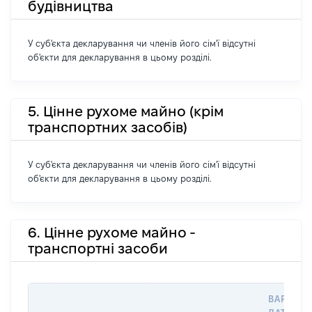
будівництва
У суб'єкта декларування чи членів його сім'ї відсутні
об'єкти для декларування в цьому розділі.
5. Цінне рухоме майно (крім
транспортних засобів)
У суб'єкта декларування чи членів його сім'ї відсутні
об'єкти для декларування в цьому розділі.
6. Цінне рухоме майно -
транспортні засоби
ВАРТІСТ