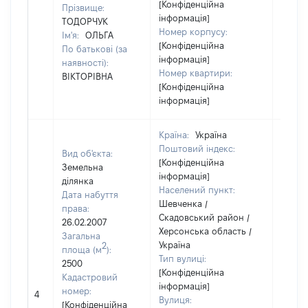
[Конфіденційна
Прізвище:
інформація]
ТОДОРЧУК
Номер корпусу:
Ім'я:
ОЛЬГА
[Конфіденційна
По батькові (за
інформація]
наявності):
Номер квартири:
ВІКТОРІВНА
[Конфіденційна
інформація]
Країна:
Україна
Поштовий індекс:
Вид об'єкта:
[Конфіденційна
Земельна
інформація]
ділянка
Населений пункт:
Дата набуття
Шевченка /
права:
Скадовський район /
26.02.2007
Херсонська область /
Загальна
Україна
2
площа (м
):
Тип вулиці:
2500
[Конфіденційна
Кадастровий
інформація]
[Не
номер:
4
Вулиця:
відом
[Конфіденційна