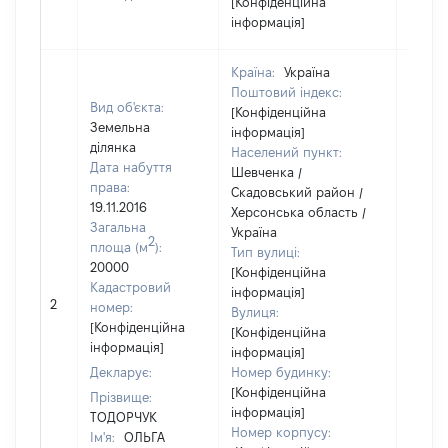
[Конфіденційна
інформація]
Країна:
Україна
Поштовий індекс:
Вид об'єкта:
[Конфіденційна
Земельна
інформація]
ділянка
Населений пункт:
Дата набуття
Шевченка /
права:
Скадовський район /
19.11.2016
Херсонська область /
Загальна
Україна
2
площа (м
):
Тип вулиці:
20000
[Конфіденційна
Кадастровий
інформація]
[Не
2
номер:
Вулиця:
відом
[Конфіденційна
[Конфіденційна
інформація]
інформація]
Декларує:
Номер будинку:
[Конфіденційна
Прізвище:
інформація]
ТОДОРЧУК
Номер корпусу:
Ім'я:
ОЛЬГА