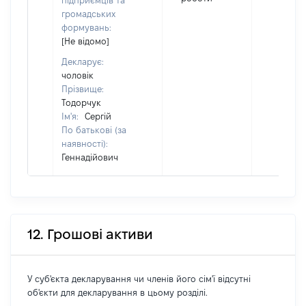
підприємців та
громадських
формувань:
[Не відомо]
Декларує:
чоловік
Прізвище:
Тодорчук
Ім'я:
Сергій
По батькові (за
наявності):
Геннадійович
12. Грошові активи
У суб'єкта декларування чи членів його сім'ї відсутні
об'єкти для декларування в цьому розділі.