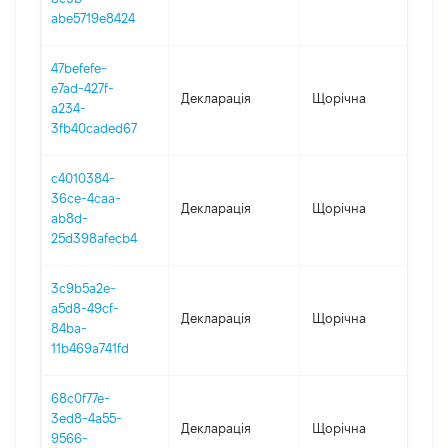
abe5719e8424
47befefe-
e7ad-427f-
Декларація
Щорічна
202
a234-
3fb40caded67
c4010384-
36ce-4caa-
Декларація
Щорічна
202
ab8d-
25d398afecb4
3c9b5a2e-
a5d8-49cf-
Декларація
Щорічна
202
84ba-
11b469a741fd
68c0f77e-
3ed8-4a55-
Декларація
Щорічна
2021
9566-