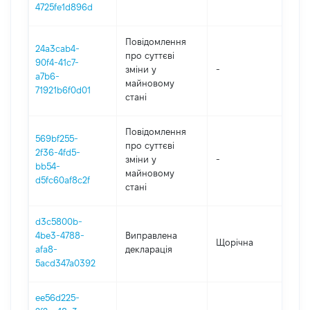
4725fe1d896d
Повідомлення
24a3cab4-
про суттєві
90f4-41c7-
зміни y
-
202
a7b6-
майновому
71921b6f0d01
стані
Повідомлення
569bf255-
про суттєві
2f36-4fd5-
зміни y
-
2021
bb54-
майновому
d5fc60af8c2f
стані
d3c5800b-
4be3-4788-
Виправлена
Щорічна
202
afa8-
декларація
5acd347a0392
ee56d225-