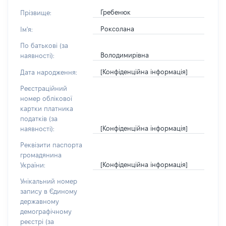
Гребенюк
Прізвище:
Роксолана
Ім'я:
По батькові (за
Володимирівна
наявності):
[Конфіденційна інформація]
Дата народження:
Реєстраційний
номер облікової
картки платника
податків (за
[Конфіденційна інформація]
наявності):
Реквізити паспорта
громадянина
[Конфіденційна інформація]
України:
Унікальний номер
запису в Єдиному
державному
демографічному
реєстрі (за