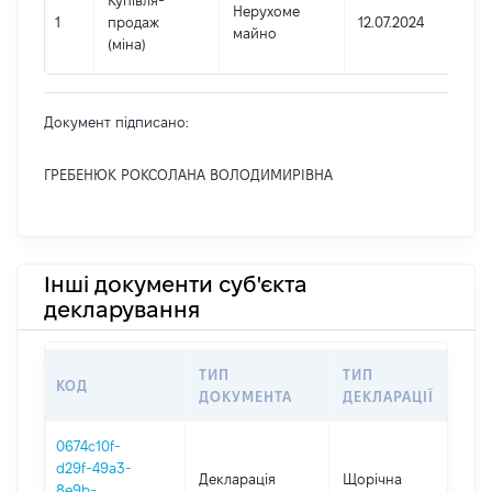
Купівля-
Нерухоме
1
продаж
12.07.2024
майно
(міна)
Документ підписано:
ГРЕБЕНЮК РОКСОЛАНА ВОЛОДИМИРІВНА
Інші документи суб'єкта
декларування
ТИП
ТИП
КОД
ПЕР
ДОКУМЕНТА
ДЕКЛАРАЦІЇ
0674c10f-
d29f-49a3-
Декларація
Щорічна
202
8e9b-