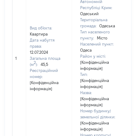
Автономній
Республіці Крим:
Одеський
Територіальна
громада:
Одеська
Вид об'єкта:
Тип населеного
Квартира
пункту:
Місто
Дата набуття
Населений пункт:
права:
Одеса
12.07.2024
Район у місті:
1
Загальна площа
937
[Конфіденційна
2
(м
):
45,5
інформація]
Реєстраційний
Тип:
номер:
[Конфіденційна
[Конфіденційна
інформація]
інформація]
Назва:
[Конфіденційна
інформація]
Номер будинку/
земельної ділянки:
[Конфіденційна
інформація]
Номер корпусу/