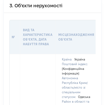
3. Об'єкти нерухомості
ВА
ВИД ТА
НА
ХАРАКТЕРИСТИКА
МІСЦЕЗНАХОДЖЕННЯ
НА
№
ОБ’ЄКТА, ДАТА
ОБ’ЄКТА
ПР
НАБУТТЯ ПРАВА
ВЛ
ГР
Країна:
Україна
Поштовий індекс:
[Конфіденційна
інформація]
Автономна
Республіка Крим/
область/місто зі
спеціальним
статусом:
Одеська
Район в області та