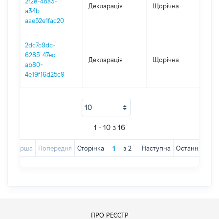
2f2e-48a3-
Декларація
Щорічна
202
a34b-
aae52e1fac20
2dc7c9dc-
6285-47ec-
Декларація
Щорічна
201
ab80-
4e19f16d25c9
1 - 10 з 16
Перша
Попередня
Сторінка
з
2
Наступна
Остання
ПРО РЕЄСТР