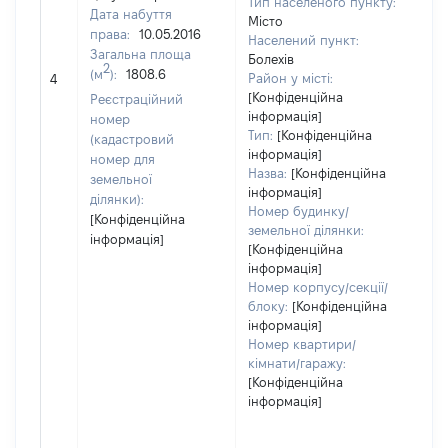
Тип населеного пункту:
10
Дата набуття
Місто
Тип
права:
10.05.2016
Населений пункт:
вар
Загальна площа
Болехів
обʼ
2
(м
):
1808.6
Район у місті:
4
вар
[Конфіденційна
Реєстраційний
ос
інформація]
номер
гр
Тип:
[Конфіденційна
(кадастровий
оц
інформація]
номер для
Назва:
[Конфіденційна
земельної
інформація]
ділянки):
Номер будинку/
[Конфіденційна
земельної ділянки:
інформація]
[Конфіденційна
інформація]
Номер корпусу/секції/
блоку:
[Конфіденційна
інформація]
Номер квартири/
кімнати/гаражу:
[Конфіденційна
інформація]