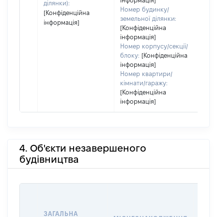
інформація]
ділянки):
Номер будинку/
[Конфіденційна
земельної ділянки:
інформація]
[Конфіденційна
інформація]
Номер корпусу/секції/
блоку:
[Конфіденційна
інформація]
Номер квартири/
кімнати/гаражу:
[Конфіденційна
інформація]
4. Об'єкти незавершеного
будівництва
ЗАГАЛЬНА
ПІДС