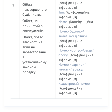
[Конфіденційна
матер
Об'єкт
1
інформація]
за ко
незавершеного
Тип:
[Конфіденційна
суб'є
будівництва
інформація]
декл
Об'єкт, не
Назва:
[Конфіденційна
або ч
прийнятий в
інформація]
його с
експлуатацію
Номер будинку/
земельної ділянки:
Об'єкт, право
[Конфіденційна
власності на
інформація]
який не
Номер корпусу/секції/
зареєстроване
блоку:
[Конфіденційна
в
інформація]
установленому
Номер квартири/
законом
кімнати/гаражу:
порядку
[Конфіденційна
інформація]
Кадастровий номер:
[Конфіденційна
інформація]