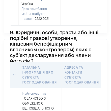
Україна
Дата придбання
майна (набуття
права):
22.12.2021
9. Юридичні особи, трасти або інші
подібні правові утворення,
кінцевим бенефіціарним
власником (контролером) яких є
суб’єкт декларування або члени
його сім'ї
ЗАГАЛЬНА
АДРЕСА ТА
ІН
ІНФОРМАЦІЯ ПРО
КОНТАКТИ
№
ОС
СУБʼЄКТА
СУБʼЄКТА
НА
ГОСПОДАРЮВАННЯ
ГОСПОДАРЮВАННЯ
Найменування:
ТОВАРИСТВО З
ОБМЕЖЕНОЮ
ВІДПОВІДАЛЬНІСТЮ