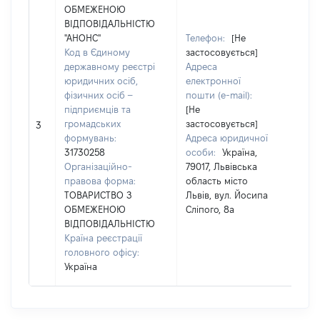
ОБМЕЖЕНОЮ
ВІДПОВІДАЛЬНІСТЮ
"АНОНС"
Телефон:
[Не
Код в Єдиному
застосовується]
державному реєстрі
Адреса
юридичних осіб,
електронної
фізичних осіб –
пошти (e-mail):
чол
підприємців та
[Не
Прі
громадських
застосовується]
Ім'я
3
формувань:
Адреса юридичної
По 
31730258
особи:
Україна,
ная
Організаційно-
79017, Львівська
правова форма:
область місто
ТОВАРИСТВО З
Львів, вул. Йосипа
ОБМЕЖЕНОЮ
Сліпого, 8а
ВІДПОВІДАЛЬНІСТЮ
Країна реєстрації
головного офісу:
Україна