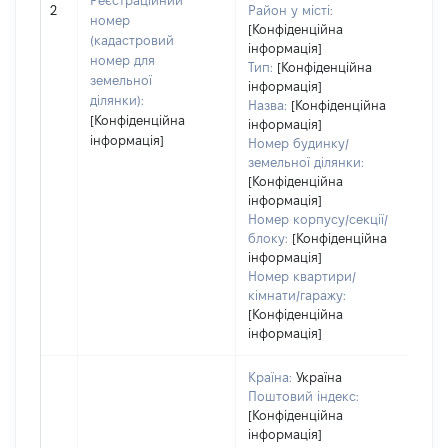
Реєстраційний
[Не
2
Район у місті:
номер
[Конфіденційна
(кадастровий
інформація]
номер для
Тип:
[Конфіденційна
земельної
інформація]
ділянки):
Назва:
[Конфіденційна
[Конфіденційна
інформація]
інформація]
Номер будинку/
земельної ділянки:
[Конфіденційна
інформація]
Номер корпусу/секції/
блоку:
[Конфіденційна
інформація]
Номер квартири/
кімнати/гаражу:
[Конфіденційна
інформація]
Країна:
Україна
Поштовий індекс:
[Конфіденційна
інформація]