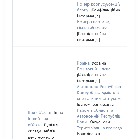
Номер корпусу/секції/
блоку:
[Конфіденційна
інформація]
Номер квартири/
кімнати/гаражу:
[Конфіденційна
інформація]
Країна:
Україна
Поштовий індекс:
[Конфіденційна
інформація]
Автономна Республіка
Крим/область/місто зі
спеціальним статусом:
Івано-Франківська
Район в області та
Вид об'єкта:
Інше
Автономній Республіці
Інший вид
Крим:
Калуський
об'єкта:
будівля
Територіальна громада:
складу меблів
Болехівська
цеху номер 5