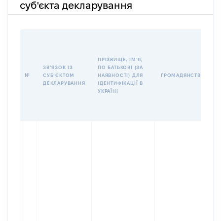
суб'єкта декларування
П
І
Б
ПРІЗВИЩЕ, ІМʼЯ,
І
ЗВʼЯЗОК ІЗ
ПО БАТЬКОВІ (ЗА
№
СУБʼЄКТОМ
НАЯВНОСТІ) ДЛЯ
ГРОМАДЯНСТВО
У
ДЕКЛАРУВАННЯ
ІДЕНТИФІКАЦІЇ В
Д
УКРАЇНІ