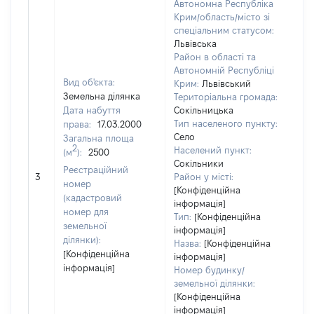
Автономна Республіка
Крим/область/місто зі
спеціальним статусом:
Львівська
Район в області та
Автономній Республіці
Вид об'єкта:
Крим:
Львівський
Земельна ділянка
Територіальна громада:
Дата набуття
Сокільницька
Тип населеного пункту:
права:
17.03.2000
Село
Загальна площа
2
Населений пункт:
(м
):
2500
Сокільники
Реєстраційний
[Не
3
Район у місті:
номер
[Конфіденційна
(кадастровий
інформація]
номер для
Тип:
[Конфіденційна
земельної
інформація]
ділянки):
Назва:
[Конфіденційна
[Конфіденційна
інформація]
інформація]
Номер будинку/
земельної ділянки:
[Конфіденційна
інформація]