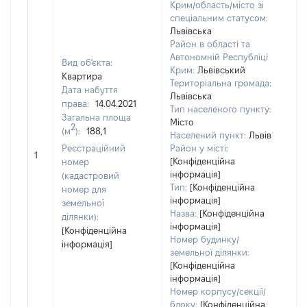
Крим/область/місто зі
спеціальним статусом:
Львівська
Район в області та
Автономній Республіці
Вид об'єкта:
Крим:
Львівський
Квартира
Територіальна громада:
Дата набуття
Львівська
права:
14.04.2021
34
Тип населеного пункту:
Загальна площа
Тип
Місто
2
(м
):
188,1
вар
Населений пункт:
Львів
обʼ
Реєстраційний
Район у місті:
1
вар
[Конфіденційна
номер
дат
інформація]
(кадастровий
Тип:
[Конфіденційна
наб
номер для
інформація]
пр
земельної
Назва:
[Конфіденційна
ділянки):
інформація]
[Конфіденційна
Номер будинку/
інформація]
земельної ділянки:
[Конфіденційна
інформація]
Номер корпусу/секції/
блоку:
[Конфіденційна