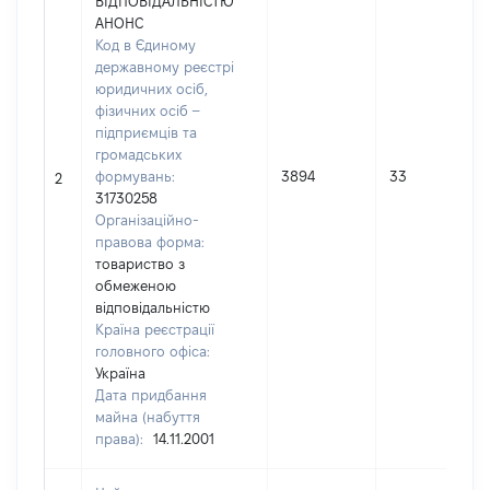
ВІДПОВІДАЛЬНІСТЮ
АНОНС
Код в Єдиному
державному реєстрі
юридичних осіб,
фізичних осіб –
підприємців та
громадських
формувань:
3894
33
2
31730258
Організаційно-
правова форма:
товариство з
обмеженою
відповідальністю
Країна реєстрації
головного офіса:
Україна
Дата придбання
майна (набуття
права):
14.11.2001