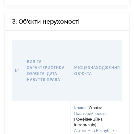
3. Об'єкти нерухомості
ВА
ДА
НА
ВИД ТА
ПР
ХАРАКТЕРИСТИКА
МІСЦЕЗНАХОДЖЕННЯ
№
ЗА
ОБʼЄКТА, ДАТА
ОБʼЄКТА
ОС
НАБУТТЯ ПРАВА
ГР
ОЦ
ГР
Країна:
Україна
Поштовий індекс:
[Конфіденційна
інформація]
Автономна Республіка