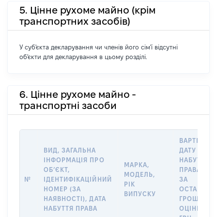
5. Цінне рухоме майно (крім
транспортних засобів)
У суб'єкта декларування чи членів його сім'ї відсутні
об'єкти для декларування в цьому розділі.
6. Цінне рухоме майно -
транспортні засоби
ВАРТІСТЬ 
ВИД, ЗАГАЛЬНА
ДАТУ
ІНФОРМАЦІЯ ПРО
НАБУТТЯ
МАРКА,
ОБʼЄКТ,
ПРАВА АБ
МОДЕЛЬ,
№
ІДЕНТИФІКАЦІЙНИЙ
ЗА
РІК
НОМЕР (ЗА
ОСТАННЬ
ВИПУСКУ
НАЯВНОСТІ), ДАТА
ГРОШОВО
НАБУТТЯ ПРАВА
ОЦІНКОЮ,