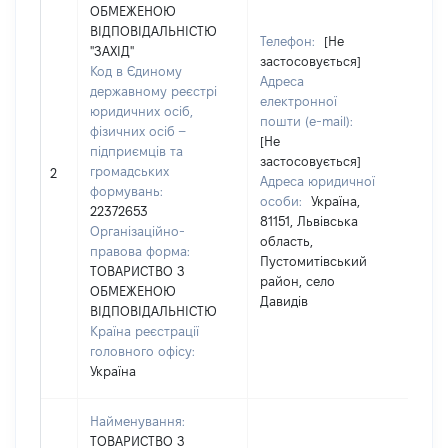
ОБМЕЖЕНОЮ
ВІДПОВІДАЛЬНІСТЮ
Телефон:
[Не
"ЗАХІД"
застосовується]
Код в Єдиному
Адреса
державному реєстрі
електронної
юридичних осіб,
пошти (e-mail):
фізичних осіб –
чол
[Не
підприємців та
Прі
застосовується]
громадських
Ім'я
2
Адреса юридичної
формувань:
По 
особи:
Україна,
22372653
ная
81151, Львівська
Організаційно-
область,
правова форма:
Пустомитівський
ТОВАРИСТВО З
район, село
ОБМЕЖЕНОЮ
Давидів
ВІДПОВІДАЛЬНІСТЮ
Країна реєстрації
головного офісу:
Україна
Найменування:
ТОВАРИСТВО З