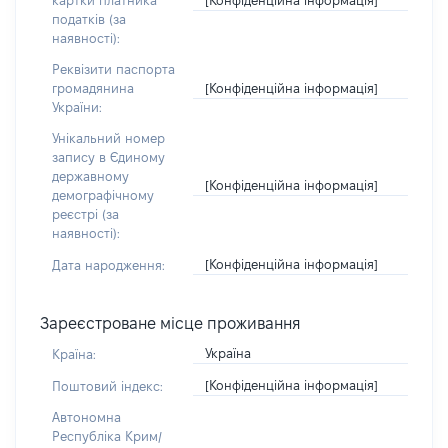
картки платника
податків (за
наявності):
Реквізити паспорта
[Конфіденційна інформація]
громадянина
України:
Унікальний номер
запису в Єдиному
державному
[Конфіденційна інформація]
демографічному
реєстрі (за
наявності):
[Конфіденційна інформація]
Дата народження:
Зареєстроване місце проживання
Україна
Країна:
[Конфіденційна інформація]
Поштовий індекс:
Автономна
Республіка Крим/