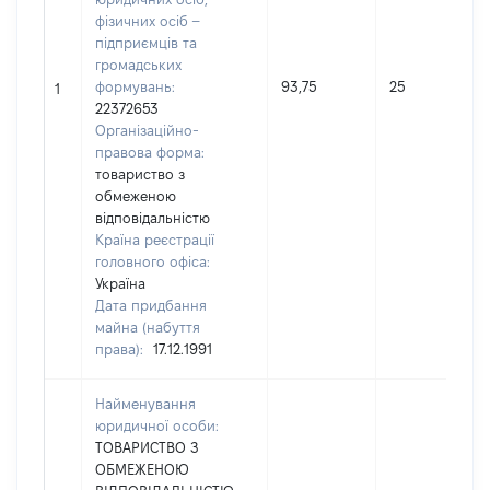
фізичних осіб –
підприємців та
громадських
формувань:
93,75
25
1
22372653
Організаційно-
правова форма:
товариство з
обмеженою
відповідальністю
Країна реєстрації
головного офіса:
Україна
Дата придбання
майна (набуття
права):
17.12.1991
Найменування
юридичної особи:
ТОВАРИСТВО З
ОБМЕЖЕНОЮ