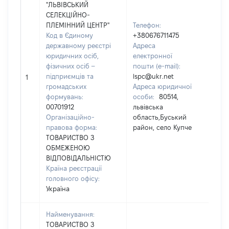
"ЛЬВІВСЬКИЙ
СЕЛЕКЦІЙНО-
ПЛЕМІННИЙ ЦЕНТР"
Телефон:
Код в Єдиному
+380676711475
державному реєстрі
Адреса
юридичних осіб,
електронної
чол
фізичних осіб –
пошти (e-mail):
Прі
підприємців та
lspc@ukr.net
Ім'я
1
громадських
Адреса юридичної
По 
формувань:
особи:
80514,
ная
00701912
львівська
Організаційно-
область,Буський
правова форма:
район, село Купче
ТОВАРИСТВО З
ОБМЕЖЕНОЮ
ВІДПОВІДАЛЬНІСТЮ
Країна реєстрації
головного офісу:
Україна
Найменування:
ТОВАРИСТВО З