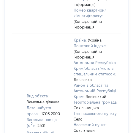
інформація]
Номер квартири/
кімнати/гаражу:
[Конфіденційна
інформація]
Країна:
Україна
Поштовий індекс:
[Конфіденційна
інформація]
Автономна Республіка
Крим/область/місто зі
спеціальним статусом:
Львівська
Район в області та
Автономній Республіці
Вид об'єкта:
Крим:
Львівський
Земельна ділянка
Територіальна громада:
Дата набуття
Сокільницька
Тип населеного пункту:
права:
17.03.2000
Село
Загальна площа
2
Населений пункт:
(м
):
2501
Сокільники