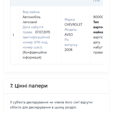
ГРН
Вид майна:
Автомобіль
80000
Марка:
легковий
Тип
СHEVROLET
Дата набуття
вартості
Модель:
права:
07.07.2015
майна:
це
AVEO
1
Ідентифікаційний
вартість на
Рік
номер (VIN-код,
дату
випуску:
номер шасі):
набуття
2008
[Конфіденційна
права
інформація]
7. Цінні папери
У суб'єкта декларування чи членів його сім'ї відсутні
об'єкти для декларування в цьому розділі.