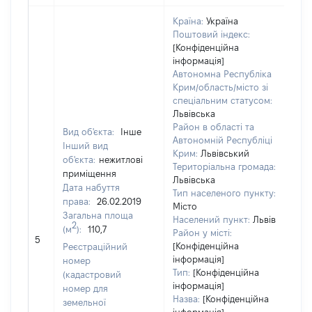
Країна:
Україна
Поштовий індекс:
[Конфіденційна
інформація]
Автономна Республіка
Крим/область/місто зі
спеціальним статусом:
Львівська
Район в області та
Вид об'єкта:
Інше
Автономній Республіці
Інший вид
Крим:
Львівський
об'єкта:
нежитлові
Територіальна громада:
приміщення
Львівська
Дата набуття
Тип населеного пункту:
права:
26.02.2019
Місто
Загальна площа
Населений пункт:
Львів
2
(м
):
110,7
Район у місті:
[Не
5
[Конфіденційна
Реєстраційний
інформація]
номер
Тип:
[Конфіденційна
(кадастровий
інформація]
номер для
Назва:
[Конфіденційна
земельної