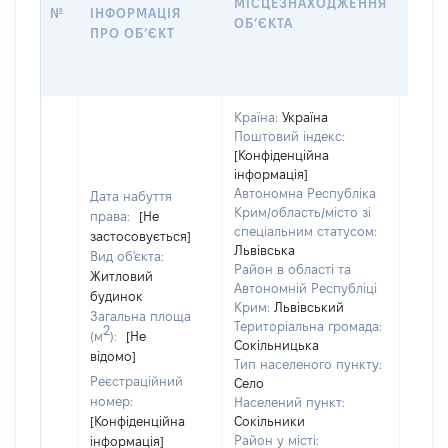
МІСЦЕЗНАХОДЖЕННЯ
№
ІНФОРМАЦІЯ
ДЕК
ОБʼЄКТА
ПРО ОБʼЄКТ
ОБʼЄ
Країна:
Україна
Поштовий індекс:
[Конфіденційна
інформація]
Автономна Республіка
Дата набуття
Крим/область/місто зі
права:
[Не
спеціальним статусом:
застосовується]
Львівська
Вид об'єкта:
Район в області та
Житловий
Автономній Республіці
будинок
Крим:
Львівський
Загальна площа
Територіальна громада:
2
(м
):
[Не
Сокільницька
відомо]
Тип населеного пункту:
Реєстраційний
Об'єк
Село
номер:
повні
Населений пункт:
[Конфіденційна
Сокільники
частк
Район у місті:
інформація]
побу