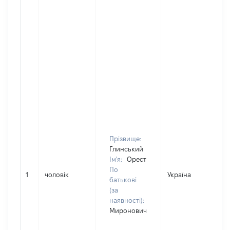
Прізвище:
Глинський
Ім'я:
Орест
По
1
чоловік
Україна
Д
батькові
(за
наявності):
Миронович