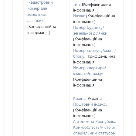
(кадастровий
Тип:
[Конфіденційна
оці
номер для
інформація]
земельної
Назва:
[Конфіденційна
ділянки):
інформація]
[Конфіденційна
Номер будинку/
інформація]
земельної ділянки:
[Конфіденційна
інформація]
Номер корпусу/секції/
блоку:
[Конфіденційна
інформація]
Номер квартири/
кімнати/гаражу:
[Конфіденційна
інформація]
Країна:
Україна
Поштовий індекс:
[Конфіденційна
інформація]
Автономна Республіка
Крим/область/місто зі
спеціальним статусом: