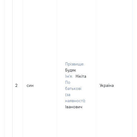
Прізвище:
Будяк
Ім'я:
Нікіта
По
2
син
Україна
Д
батькові
(за
наявності):
Іванович