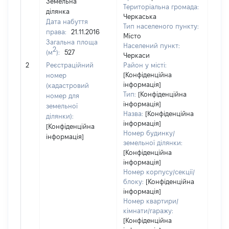
Земельна
Територіальна громада:
ділянка
Черкаська
Дата набуття
Тип населеного пункту:
права:
21.11.2016
3551
Місто
Загальна площа
Тип 
Населений пункт:
2
(м
):
527
обʼє
Черкаси
варт
2
Реєстраційний
Район у місті:
ост
[Конфіденційна
номер
інформація]
гро
(кадастровий
Тип:
[Конфіденційна
оці
номер для
інформація]
земельної
Назва:
[Конфіденційна
ділянки):
інформація]
[Конфіденційна
Номер будинку/
інформація]
земельної ділянки:
[Конфіденційна
інформація]
Номер корпусу/секції/
блоку:
[Конфіденційна
інформація]
Номер квартири/
кімнати/гаражу:
[Конфіденційна