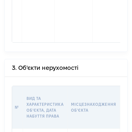
3. Об'єкти нерухомості
ВАР
ВИД ТА
ДАТ
ХАРАКТЕРИСТИКА
МІСЦЕЗНАХОДЖЕННЯ
ПРА
№
ОБʼЄКТА, ДАТА
ОБʼЄКТА
ОС
НАБУТТЯ ПРАВА
ГР
ОЦІ