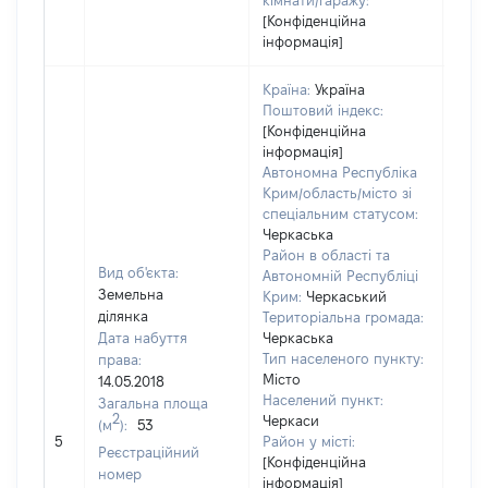
кімнати/гаражу:
[Конфіденційна
інформація]
Країна:
Україна
Поштовий індекс:
[Конфіденційна
інформація]
Автономна Республіка
Крим/область/місто зі
спеціальним статусом:
Черкаська
Район в області та
Вид об'єкта:
Автономній Республіці
Земельна
Крим:
Черкаський
ділянка
Територіальна громада:
Дата набуття
Черкаська
Тип населеного пункту:
права:
206
Місто
14.05.2018
Тип 
Населений пункт:
Загальна площа
обʼє
2
Черкаси
(м
):
53
варт
5
Район у місті:
Реєстраційний
ост
[Конфіденційна
номер
інформація]
гро