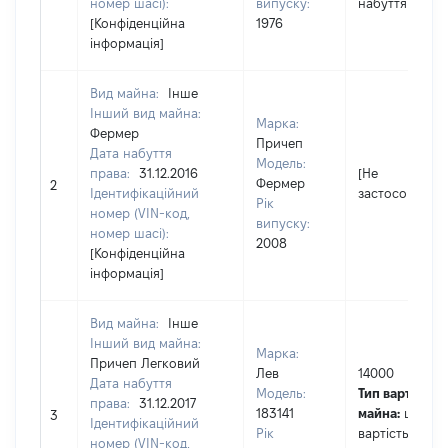
номер шасі):
випуску:
набуття права
[Конфіденційна
1976
інформація]
Вид майна:
Інше
Інший вид майна:
Марка:
Фермер
Причеп
Дата набуття
Модель:
права:
31.12.2016
[Не
Фермер
2
Ідентифікаційний
застосовуєтьс
Рік
номер (VIN-код,
випуску:
номер шасі):
2008
[Конфіденційна
інформація]
Вид майна:
Інше
Інший вид майна:
Марка:
Причеп Легковий
Лев
14000
Дата набуття
Модель:
Тип вартості
права:
31.12.2017
183141
майна:
це
3
Ідентифікаційний
Рік
вартість на да
номер (VIN-код,