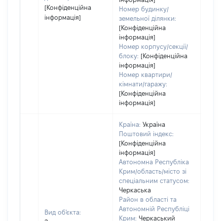
[Конфіденційна
Номер будинку/
інформація]
земельної ділянки:
[Конфіденційна
інформація]
Номер корпусу/секції/
блоку:
[Конфіденційна
інформація]
Номер квартири/
кімнати/гаражу:
[Конфіденційна
інформація]
Країна:
Україна
Поштовий індекс:
[Конфіденційна
інформація]
Автономна Республіка
Крим/область/місто зі
спеціальним статусом:
Черкаська
Район в області та
Автономній Республіці
Вид об'єкта:
Крим:
Черкаський