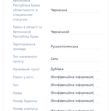
Автономна
Республіка Крим/
Черкаська
область/місто зі
спеціальним
статусом:
Район в області та
Черкаський
Автономній
Республіці Крим:
Територіальна
Руськополянська
громада:
Тип населеного
Село
пункту:
Дубіївка
Населений пункт:
[Конфіденційна інформація]
Район у місті:
[Конфіденційна інформація]
Тип:
[Конфіденційна інформація]
Назва:
[Конфіденційна інформація]
Номер будинку:
Номер корпусу/
[Конфіденційна інформація]