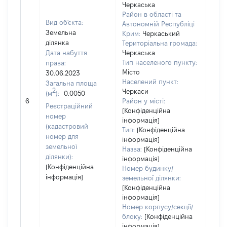
Черкаська
Район в області та
Вид об'єкта:
Автономній Республіці
Земельна
Крим:
Черкаський
ділянка
Територіальна громада:
Дата набуття
Черкаська
Тип населеного пункту:
права:
Місто
30.06.2023
2278
Населений пункт:
Загальна площа
Тип 
2
Черкаси
(м
):
0.0050
обʼє
6
Район у місті:
Реєстраційний
варт
[Конфіденційна
номер
інформація]
набу
(кадастровий
Тип:
[Конфіденційна
номер для
інформація]
земельної
Назва:
[Конфіденційна
ділянки):
інформація]
[Конфіденційна
Номер будинку/
інформація]
земельної ділянки:
[Конфіденційна
інформація]
Номер корпусу/секції/
блоку:
[Конфіденційна
інформація]