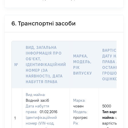
6. Транспортні засоби
ВИД, ЗАГАЛЬНА
ВАРТІСТЬ Н
ІНФОРМАЦІЯ ПРО
МАРКА,
ДАТУ НАБУТ
ОБʼЄКТ,
МОДЕЛЬ,
ПРАВА АБО 
№
ІДЕНТИФІКАЦІЙНИЙ
РІК
ОСТАННЬО
НОМЕР (ЗА
ВИПУСКУ
ГРОШОВОЮ
НАЯВНОСТІ), ДАТА
ОЦІНКОЮ, Г
НАБУТТЯ ПРАВА
Вид майна:
Водний засіб
Марка:
Дата набуття
човен
5000
права:
01.02.2016
Модель:
Тип вартості
Ідентифікаційний
прогрес
майна:
це
1
номер (VIN-код,
Рік
вартість на да