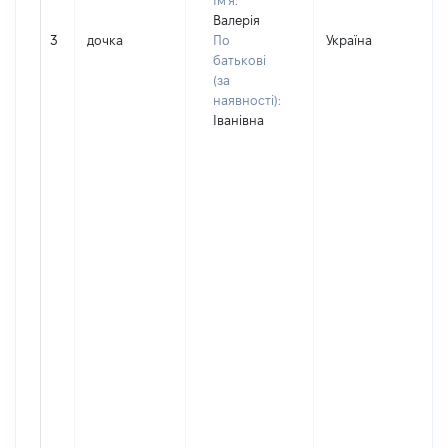
Ім'я:
Валерія
3
дочка
По
Україна
Д
батькові
(за
наявності):
Іванівна