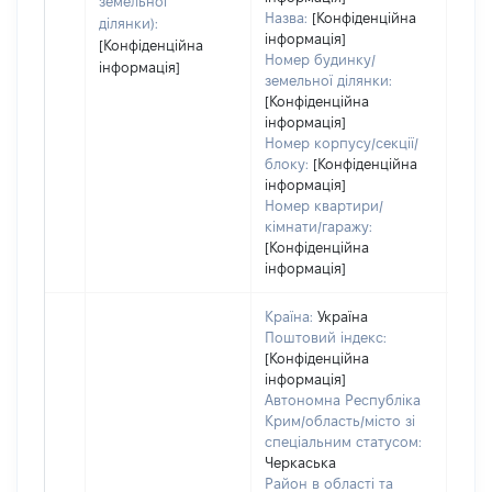
земельної
Назва:
[Конфіденційна
ділянки):
інформація]
[Конфіденційна
Номер будинку/
інформація]
земельної ділянки:
[Конфіденційна
інформація]
Номер корпусу/секції/
блоку:
[Конфіденційна
інформація]
Номер квартири/
кімнати/гаражу:
[Конфіденційна
інформація]
Країна:
Україна
Поштовий індекс:
[Конфіденційна
інформація]
Автономна Республіка
Крим/область/місто зі
спеціальним статусом:
Черкаська
Район в області та