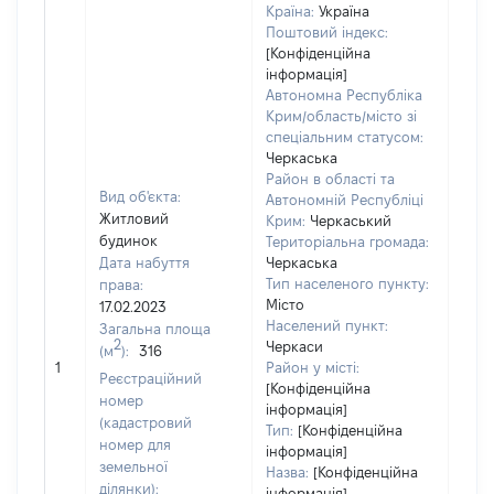
Країна:
Україна
Поштовий індекс:
[Конфіденційна
інформація]
Автономна Республіка
Крим/область/місто зі
спеціальним статусом:
Черкаська
Район в області та
Вид об'єкта:
Автономній Республіці
Житловий
Крим:
Черкаський
будинок
Територіальна громада:
Дата набуття
Черкаська
Тип населеного пункту:
права:
Місто
17.02.2023
Населений пункт:
Загальна площа
2
Черкаси
(м
):
316
[Не
1
Район у місті:
заст
Реєстраційний
[Конфіденційна
номер
інформація]
(кадастровий
Тип:
[Конфіденційна
номер для
інформація]
земельної
Назва:
[Конфіденційна
ділянки):
інформація]