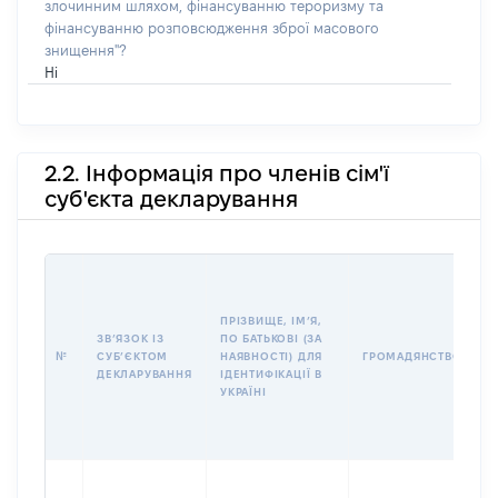
злочинним шляхом, фінансуванню тероризму та
фінансуванню розповсюдження зброї масового
знищення"?
Ні
2.2. Інформація про членів сім'ї
суб'єкта декларування
П
І
Б
ПРІЗВИЩЕ, ІМʼЯ,
І
ЗВʼЯЗОК ІЗ
ПО БАТЬКОВІ (ЗА
№
СУБʼЄКТОМ
НАЯВНОСТІ) ДЛЯ
ГРОМАДЯНСТВО
У
ДЕКЛАРУВАННЯ
ІДЕНТИФІКАЦІЇ В
Д
УКРАЇНІ