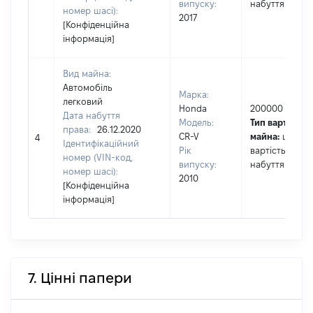
випуску:
набуття права
номер шасі):
2017
[Конфіденційна
інформація]
Вид майна:
Автомобіль
Марка:
легковий
Honda
200000
Дата набуття
Модель:
Тип вартості
права:
26.12.2020
CR-V
майна:
це
4
Ідентифікаційний
Рік
вартість на да
номер (VIN-код,
випуску:
набуття права
номер шасі):
2010
[Конфіденційна
інформація]
7. Цінні папери