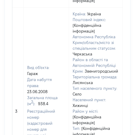
інформація]
Країна:
Україна
Поштовий індекс:
[Конфіденційна
інформація]
Автономна Республіка
Крим/область/місто зі
спеціальним статусом:
Черкаська
Район в області та
Автономній Республіці
Вид об'єкта:
Крим:
Звенигородський
Гараж
Територіальна громада:
Дата набуття
Лисянська
права:
Тип населеного пункту:
23.06.2008
Село
Загальна площа
1852
Населений пункт:
2
(м
):
938.4
Тип 
Хижинці
обʼє
3
Реєстраційний
Район у місті:
варт
[Конфіденційна
номер
інформація]
набу
(кадастровий
Тип:
[Конфіденційна
номер для
інформація]