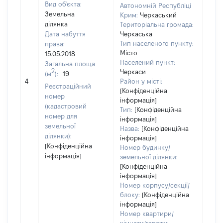
Вид об'єкта:
Автономній Республіці
Земельна
Крим:
Черкаський
ділянка
Територіальна громада:
Дата набуття
Черкаська
Тип населеного пункту:
права:
7718
Місто
15.05.2018
Тип 
Населений пункт:
Загальна площа
обʼє
2
Черкаси
(м
):
19
варт
4
Район у місті:
Реєстраційний
ост
[Конфіденційна
номер
інформація]
гро
(кадастровий
Тип:
[Конфіденційна
оці
номер для
інформація]
земельної
Назва:
[Конфіденційна
ділянки):
інформація]
[Конфіденційна
Номер будинку/
інформація]
земельної ділянки:
[Конфіденційна
інформація]
Номер корпусу/секції/
блоку:
[Конфіденційна
інформація]
Номер квартири/