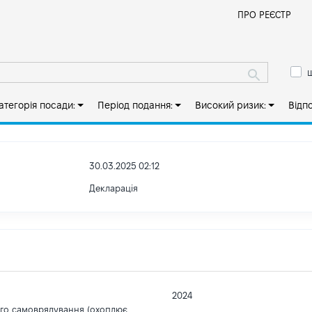
Й
ПРО РЕЄСТР
ш
атегорія посади:
Період подання:
Високий ризик:
Відп
30.03.2025 02:12
Декларація
2024
ого самоврядування (охоплює