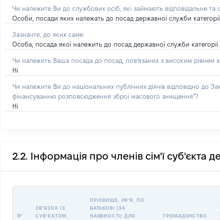
Чи належите Ви до службових осіб, які займають відповідальне та
Особи, посади яких належать до посад державної служби категорії 'А
Зазначте, до яких саме:
Особа, посада якої належить до посад державної служби категорії '
Чи належить Ваша посада до посад, пов'язаних з високим рівнем к
Ні
Чи належите Ви до національних публічних діячів відповідно до З
фінансуванню розповсюдження зброї масового знищення"?
Ні
2.2. Інформація про членів сім'ї суб'єкта 
ПРІЗВИЩЕ, ІМʼЯ, ПО
ЗВʼЯЗОК ІЗ
БАТЬКОВІ (ЗА
№
СУБʼЄКТОМ
НАЯВНОСТІ) ДЛЯ
ГРОМАДЯНСТВО