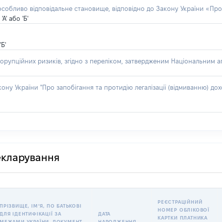
 особливо відповідальне становище, відповідно до Закону України «Про
' або 'Б'
Б'
орупційних ризиків, згідно з переліком, затвердженим Національним аг
акону України "Про запобігання та протидію легалізації (відмиванню) 
декларування
РЕЄСТРАЦІЙНИЙ
ПРІЗВИЩЕ, ІМʼЯ, ПО БАТЬКОВІ
НОМЕР ОБЛІКОВОЇ
ДЛЯ ІДЕНТИФІКАЦІЇ ЗА
ДАТА
КАРТКИ ПЛАТНИКА
МЕЖАМИ УКРАЇНИ, ДОКУМЕНТ,
НАРОДЖЕННЯ