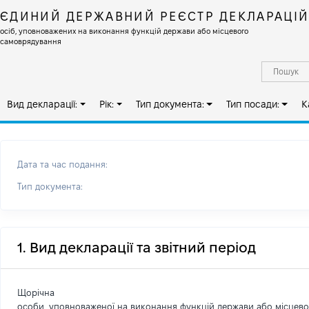
ЄДИНИЙ ДЕРЖАВНИЙ РЕЄСТР ДЕКЛАРАЦІ
осіб, уповноважених на виконання функцій держави або місцевого
самоврядування
Вид декларації:
Рік:
Тип документа:
Тип посади:
К
Дата та час подання:
Тип документа:
1. Вид декларації та звітний період
Щорічна
особи, уповноваженої на виконання функцій держави або місцев