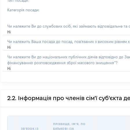
Тип посади:
Категорія посади:
Чи належите Ви до службових осіб, які займають відповідальне та
Ні
Чи належить Ваша посада до посад, пов'язаних з високим рівнем к
Ні
Чи належите Ви до національних публічних діячів відповідно до З
фінансуванню розповсюдження зброї масового знищення”?
Ні
2.2. Інформація про членів сім'ї суб'єкта 
ПРІЗВИЩЕ, ІМʼЯ, ПО
ЗВʼЯЗОК ІЗ
БАТЬКОВІ (ЗА