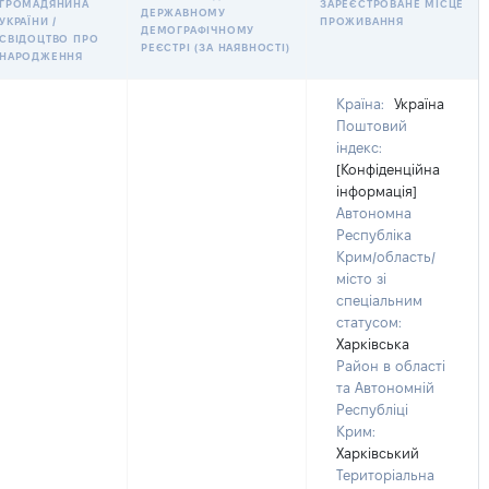
ГРОМАДЯНИНА
ЗАРЕЄСТРОВАНЕ МІСЦЕ
ДЕРЖАВНОМУ
УКРАЇНИ /
ПРОЖИВАННЯ
ДЕМОГРАФІЧНОМУ
СВІДОЦТВО ПРО
РЕЄСТРІ (ЗА НАЯВНОСТІ)
НАРОДЖЕННЯ
Країна:
Україна
Поштовий
індекс:
[Конфіденційна
інформація]
Автономна
Республіка
Крим/область/
місто зі
спеціальним
статусом:
Харківська
Район в області
та Автономній
Республіці
Крим:
Харківський
Територіальна