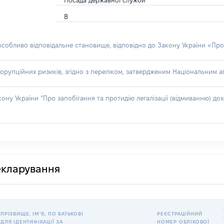
Посада державної служби
В
 особливо відповідальне становище, відповідно до Закону України «Про
орупційних ризиків, згідно з переліком, затвердженим Національним аг
акону України “Про запобігання та протидію легалізації (відмиванню) 
декларування
ПРІЗВИЩЕ, ІМʼЯ, ПО БАТЬКОВІ
РЕЄСТРАЦІЙНИЙ
ДЛЯ ІДЕНТИФІКАЦІЇ ЗА
НОМЕР ОБЛІКОВОЇ