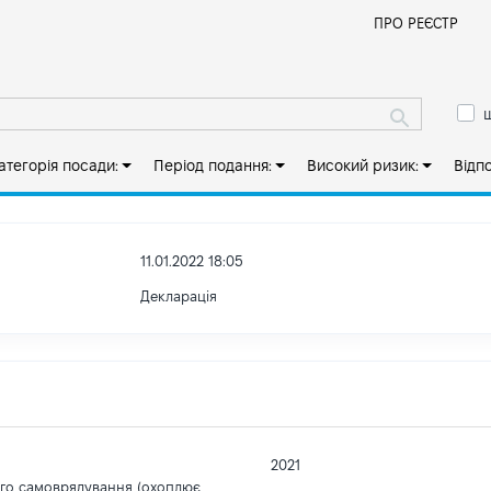
Й
ПРО РЕЄСТР
ш
атегорія посади:
Період подання:
Високий ризик:
Відп
11.01.2022 18:05
Декларація
2021
ого самоврядування (охоплює