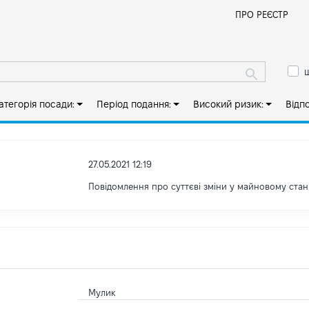
Й
ПРО РЕЄСТР
ш
атегорія посади:
Період подання:
Високий ризик:
Відп
27.05.2021 12:19
Повідомлення про суттєві зміни y майновому стан
Мулик