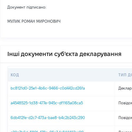
Документ підписано:
МУЛИК РОМАН МИРОНОВИЧ
Інші документи суб'єкта декларування
КОД
ТИП Д
bc8121d0-25e1-4b6c-9466-c0d442cd26fa
Деклар
a4548525-1d38-477e-945c-df1165a08ca5
Повідо
6db412fe-d2c7-473a-bae8-b4c2b243c290
Повідо