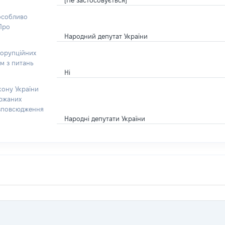
[Не застосовується]
 особливо
“Про
Народний депутат України
корупційних
ом з питань
Ні
кону України
ержаних
озповсюдження
Народні депутати України