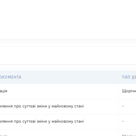
ОКУМЕНТА
ТИП Д
ація
Щоріч
млення про суттєві зміни y майновому стані
-
млення про суттєві зміни y майновому стані
-