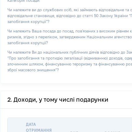
Категорія посади:
Чи належите ви до службових осіб, які займають відповідальне та
відповідальне становище, відповідно до статті 50 Закону України 
запобігання корупції”?
Чи належить Ваша посада до посад, пов'язаних з високим рівнем 
ризиків, згідно з переліком, затвердженим Національним агентств
запобігання корупції?
Чи належите Ви до національних публічних діячів відповідно до За
“Про запобігання та протидію легалізації (відмиванню) доходів, од
злочинним шляхом, фінансуванню тероризму та фінансуванню р
зброї масового знищення”?
2. Доходи, у тому числі подарунки
ДАТА
ОТРИМАННЯ