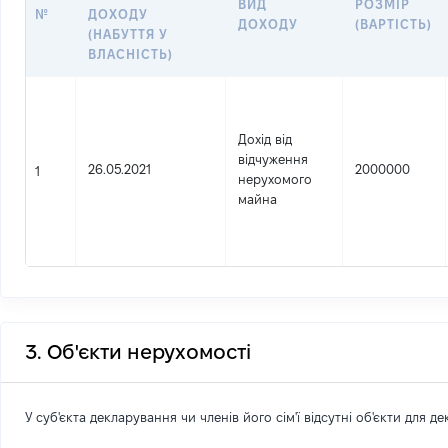
ВИД
РОЗМІР
№
ДОХОДУ
ДОХОДУ
(ВАРТІСТЬ)
(НАБУТТЯ У
ВЛАСНІСТЬ)
Дохід від
відчуження
26.05.2021
2000000
1
нерухомого
майна
3. Об'єкти нерухомості
У суб'єкта декларування чи членів його сім'ї відсутні об'єкти для д