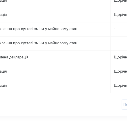
ація
Щоріч
ація
Щоріч
млення про суттєві зміни y майновому стані
-
млення про суттєві зміни y майновому стані
-
лена декларація
Щоріч
ація
Щоріч
ація
Щоріч
П