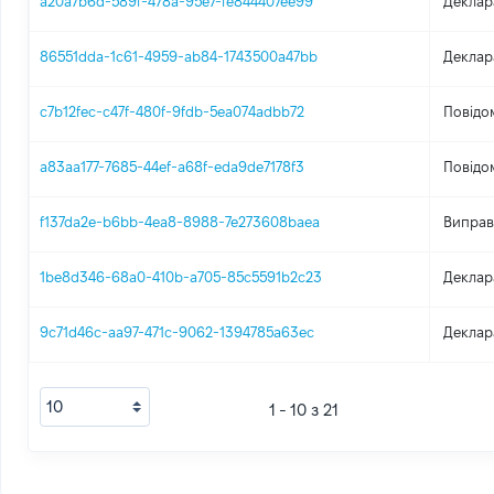
a20a7b6d-589f-478a-95e7-fe844407ee99
Деклар
86551dda-1c61-4959-ab84-1743500a47bb
Деклар
c7b12fec-c47f-480f-9fdb-5ea074adbb72
Повідо
a83aa177-7685-44ef-a68f-eda9de7178f3
Повідо
f137da2e-b6bb-4ea8-8988-7e273608baea
Виправ
1be8d346-68a0-410b-a705-85c5591b2c23
Деклар
9c71d46c-aa97-471c-9062-1394785a63ec
Деклар
1 - 10 з 21