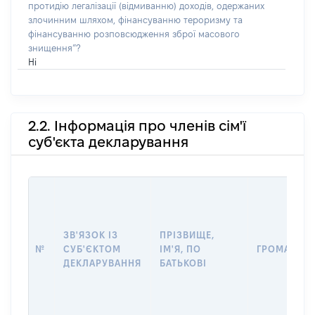
протидію легалізації (відмиванню) доходів, одержаних
злочинним шляхом, фінансуванню тероризму та
фінансуванню розповсюдження зброї масового
знищення”?
Ні
2.2. Інформація про членів сім'ї
суб'єкта декларування
ЗВ'ЯЗОК ІЗ
ПРІЗВИЩЕ,
№
СУБ'ЄКТОМ
ІМ'Я, ПО
ГРОМАДЯН
ДЕКЛАРУВАННЯ
БАТЬКОВІ