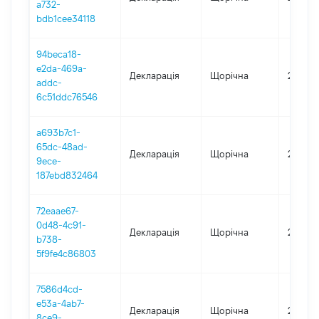
a732-
bdb1cee34118
94beca18-
e2da-469a-
Декларація
Щорічна
2024
addc-
6c51ddc76546
a693b7c1-
65dc-48ad-
Декларація
Щорічна
2023
9ece-
187ebd832464
72eaae67-
0d48-4c91-
Декларація
Щорічна
2022
b738-
5f9fe4c86803
7586d4cd-
e53a-4ab7-
Декларація
Щорічна
2021
8ce9-