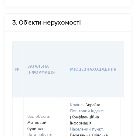
3. Об'єкти нерухомості
ВАРТ
ДАТУ
НАБУ
ЗАГАЛЬНА
ПРАВ
№
МІСЦЕЗНАХОДЖЕННЯ
ІНФОРМАЦІЯ
ЗА
ОСТ
ГРО
ОЦІ
Країна:
Україна
Поштовий індекс:
Вид об'єкта:
[Конфіденційна
Житловий
інформація]
будинок
Населений пункт:
Дата набуття
Березань / Київська