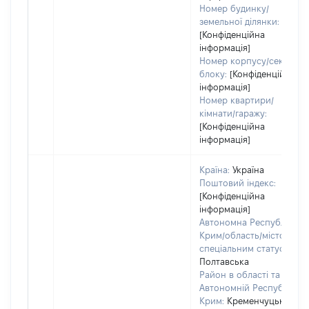
Номер будинку/
земельної ділянки:
[Конфіденційна
інформація]
Номер корпусу/секції/
блоку:
[Конфіденційна
інформація]
Номер квартири/
кімнати/гаражу:
[Конфіденційна
інформація]
Країна:
Україна
Поштовий індекс:
[Конфіденційна
інформація]
Автономна Республіка
Крим/область/місто зі
спеціальним статусом:
Полтавська
Район в області та
Автономній Республіці
Крим:
Кременчуцький