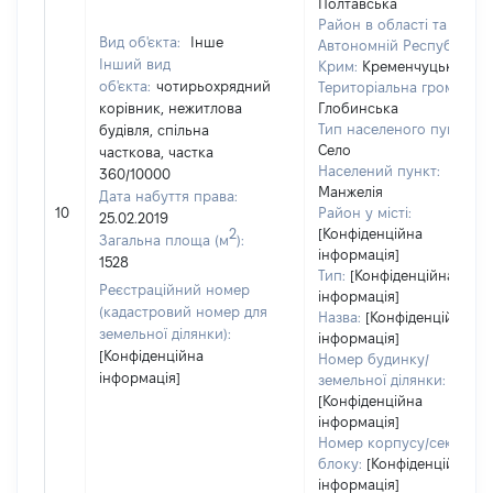
Полтавська
Район в області та
Вид об'єкта:
Інше
Автономній Республіці
Інший вид
Крим:
Кременчуцький
об'єкта:
чотирьохрядний
Територіальна громада:
корівник, нежитлова
Глобинська
Тип населеного пункту:
будівля, спільна
Село
часткова, частка
Населений пункт:
360/10000
Манжелія
Дата набуття права:
10
Район у місті:
25.02.2019
2
[Конфіденційна
Загальна площа (м
):
інформація]
1528
Тип:
[Конфіденційна
Реєстраційний номер
інформація]
(кадастровий номер для
Назва:
[Конфіденційна
земельної ділянки):
інформація]
[Конфіденційна
Номер будинку/
інформація]
земельної ділянки:
[Конфіденційна
інформація]
Номер корпусу/секції/
блоку:
[Конфіденційна
інформація]