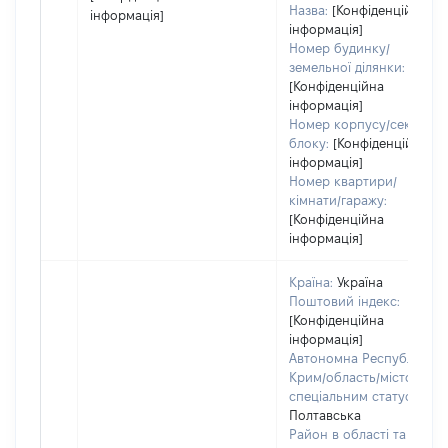
Назва:
[Конфіденційна
інформація]
інформація]
Номер будинку/
земельної ділянки:
[Конфіденційна
інформація]
Номер корпусу/секції/
блоку:
[Конфіденційна
інформація]
Номер квартири/
кімнати/гаражу:
[Конфіденційна
інформація]
Країна:
Україна
Поштовий індекс:
[Конфіденційна
інформація]
Автономна Республіка
Крим/область/місто зі
спеціальним статусом:
Полтавська
Район в області та