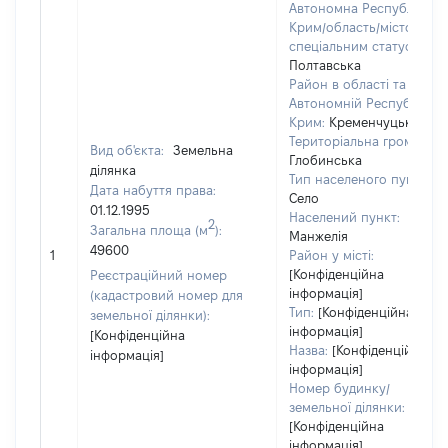
Автономна Республіка
Крим/область/місто зі
спеціальним статусом:
Полтавська
Район в області та
Автономній Республіці
Крим:
Кременчуцький
Територіальна громада:
Вид об'єкта:
Земельна
Глобинська
ділянка
Тип населеного пункту:
Дата набуття права:
Село
01.12.1995
Населений пункт:
2
Загальна площа (м
):
Манжелія
49600
1
Район у місті:
[Конфіденційна
Реєстраційний номер
інформація]
(кадастровий номер для
Тип:
[Конфіденційна
земельної ділянки):
інформація]
[Конфіденційна
Назва:
[Конфіденційна
інформація]
інформація]
Номер будинку/
земельної ділянки:
[Конфіденційна
інформація]