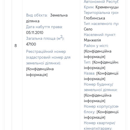
Автономній Республіці
Крим:
Кременчуцький
Територіальна громада:
Вид об'єкта:
Земельна
Глобинська
ділянка
Тип населеного пункту:
Дата набуття права:
Село
05.11.2010
Населений пункт:
2
Загальна площа (м
):
Манжелія
47100
8
Район у місті:
[Конфіденційна
Реєстраційний номер
інформація]
(кадастровий номер для
Тип:
[Конфіденційна
земельної ділянки):
інформація]
[Конфіденційна
Назва:
[Конфіденційна
інформація]
інформація]
Номер будинку/
земельної ділянки:
[Конфіденційна
інформація]
Номер корпусу/секції/
блоку:
[Конфіденційна
інформація]
Номер квартири/
кімнати/гаражу: