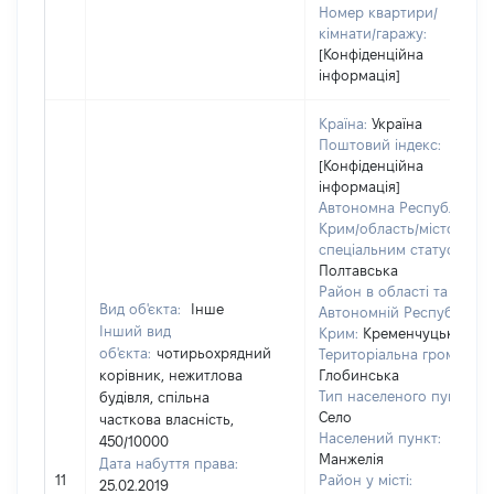
Номер квартири/
кімнати/гаражу:
[Конфіденційна
інформація]
Країна:
Україна
Поштовий індекс:
[Конфіденційна
інформація]
Автономна Республіка
Крим/область/місто зі
спеціальним статусом:
Полтавська
Район в області та
Вид об'єкта:
Інше
Автономній Республіці
Інший вид
Крим:
Кременчуцький
об'єкта:
чотирьохрядний
Територіальна громада:
корівник, нежитлова
Глобинська
Тип населеного пункту:
будівля, спільна
Село
часткова власність,
Населений пункт:
450/10000
Манжелія
Дата набуття права:
11
Район у місті:
25.02.2019