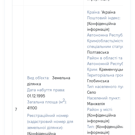
Країна:
Україна
Поштовий індекс:
[Конфіденційна
інформація]
Автономна Республіка
Крим/область/місто зі
спеціальним статусом:
Полтавська
Район в області та
Автономній Республіці
Крим:
Кременчуцький
Територіальна громада:
Вид об'єкта:
Земельна
Глобинська
ділянка
Тип населеного пункту:
Дата набуття права:
Село
01.12.1995
Населений пункт:
2
Загальна площа (м
):
Манжелія
41100
7
Район у місті:
[Конфіденційна
Реєстраційний номер
інформація]
(кадастровий номер для
Тип:
[Конфіденційна
земельної ділянки):
інформація]
[Конфіденційна