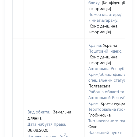
блоку:
[Конфіденційна
інформація]
Номер квартири/
кімнати/гаражу:
[Конфіденційна
інформація]
Країна:
Україна
Поштовий індекс:
[Конфіденційна
інформація]
Автономна Республіка
Крим/область/місто зі
спеціальним статусом:
Полтавська
Район в області та
Автономній Республіці
Крим:
Кременчуцький
Територіальна громада:
Вид об'єкта:
Земельна
Глобинська
ділянка
Тип населеного пункту:
Дата набуття права:
Село
06.08.2020
Населений пункт:
2
Загальна площа (м
):