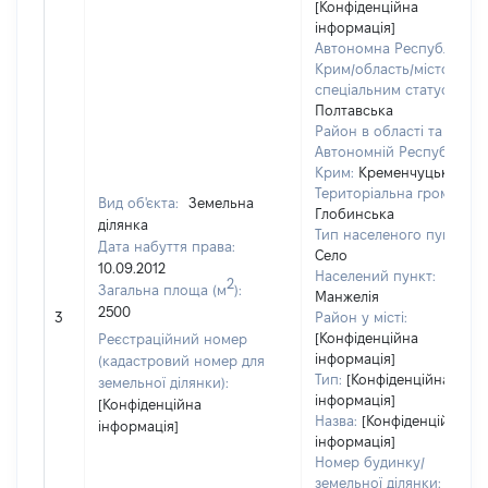
[Конфіденційна
інформація]
Автономна Республіка
Крим/область/місто зі
спеціальним статусом:
Полтавська
Район в області та
Автономній Республіці
Крим:
Кременчуцький
Територіальна громада:
Вид об'єкта:
Земельна
Глобинська
ділянка
Тип населеного пункту:
Дата набуття права:
Село
10.09.2012
Населений пункт:
2
Загальна площа (м
):
Манжелія
2500
3
Район у місті:
[Конфіденційна
Реєстраційний номер
інформація]
(кадастровий номер для
Тип:
[Конфіденційна
земельної ділянки):
інформація]
[Конфіденційна
Назва:
[Конфіденційна
інформація]
інформація]
Номер будинку/
земельної ділянки: