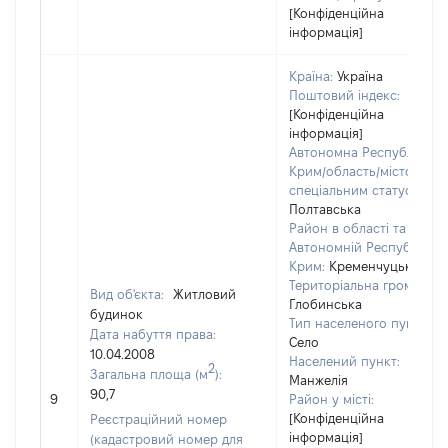
[Конфіденційна
інформація]
Країна:
Україна
Поштовий індекс:
[Конфіденційна
інформація]
Автономна Республіка
Крим/область/місто зі
спеціальним статусом:
Полтавська
Район в області та
Автономній Республіці
Крим:
Кременчуцький
Територіальна громада:
Вид об'єкта:
Житловий
Глобинська
будинок
Тип населеного пункту:
Дата набуття права:
Село
10.04.2008
Населений пункт:
2
Загальна площа (м
):
Манжелія
90,7
9
Район у місті:
[Конфіденційна
Реєстраційний номер
інформація]
(кадастровий номер для