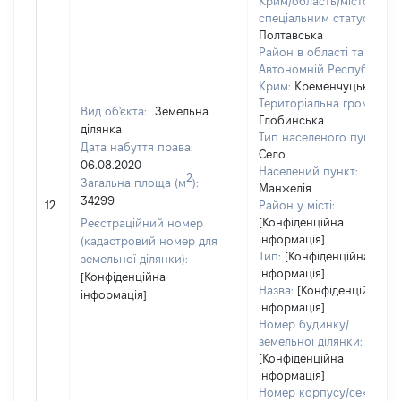
Крим/область/місто зі
спеціальним статусом:
Полтавська
Район в області та
Автономній Республіці
Крим:
Кременчуцький
Територіальна громада:
Вид об'єкта:
Земельна
Глобинська
ділянка
Тип населеного пункту:
Дата набуття права:
Село
06.08.2020
Населений пункт:
2
Загальна площа (м
):
Манжелія
34299
12
Район у місті:
[Конфіденційна
Реєстраційний номер
інформація]
(кадастровий номер для
Тип:
[Конфіденційна
земельної ділянки):
інформація]
[Конфіденційна
Назва:
[Конфіденційна
інформація]
інформація]
Номер будинку/
земельної ділянки:
[Конфіденційна
інформація]
Номер корпусу/секції/