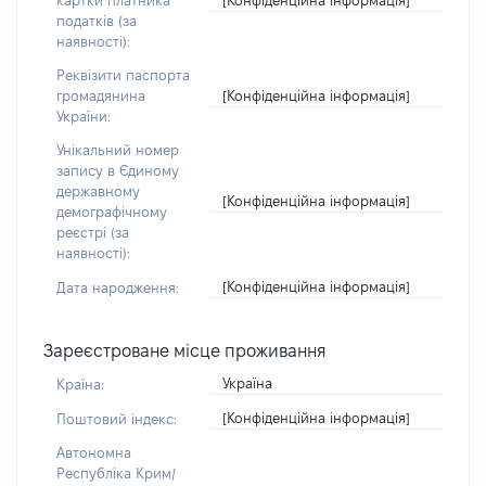
картки платника
податків (за
наявності):
Реквізити паспорта
[Конфіденційна інформація]
громадянина
України:
Унікальний номер
запису в Єдиному
державному
[Конфіденційна інформація]
демографічному
реєстрі (за
наявності):
[Конфіденційна інформація]
Дата народження:
Зареєстроване місце проживання
Україна
Країна:
[Конфіденційна інформація]
Поштовий індекс:
Автономна
Республіка Крим/