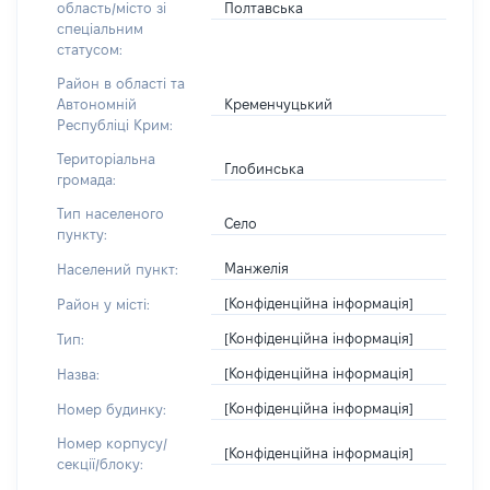
Полтавська
область/місто зі
спеціальним
статусом:
Район в області та
Кременчуцький
Автономній
Республіці Крим:
Територіальна
Глобинська
громада:
Тип населеного
Село
пункту:
Манжелія
Населений пункт:
[Конфіденційна інформація]
Район у місті:
[Конфіденційна інформація]
Тип:
[Конфіденційна інформація]
Назва:
[Конфіденційна інформація]
Номер будинку:
Номер корпусу/
[Конфіденційна інформація]
секції/блоку: