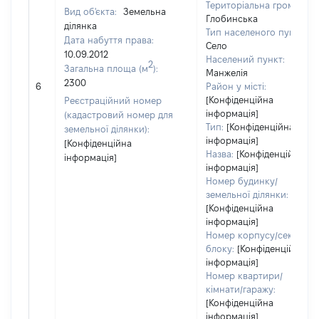
Територіальна громада:
Вид об'єкта:
Земельна
Глобинська
ділянка
Тип населеного пункту:
Дата набуття права:
Село
10.09.2012
Населений пункт:
2
Загальна площа (м
):
Манжелія
2300
6
Район у місті:
[Конфіденційна
Реєстраційний номер
інформація]
(кадастровий номер для
Тип:
[Конфіденційна
земельної ділянки):
інформація]
[Конфіденційна
Назва:
[Конфіденційна
інформація]
інформація]
Номер будинку/
земельної ділянки:
[Конфіденційна
інформація]
Номер корпусу/секції/
блоку:
[Конфіденційна
інформація]
Номер квартири/
кімнати/гаражу:
[Конфіденційна
інформація]