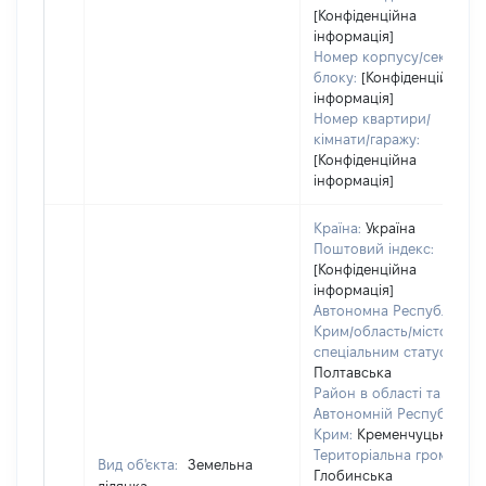
[Конфіденційна
інформація]
Номер корпусу/секції/
блоку:
[Конфіденційна
інформація]
Номер квартири/
кімнати/гаражу:
[Конфіденційна
інформація]
Країна:
Україна
Поштовий індекс:
[Конфіденційна
інформація]
Автономна Республіка
Крим/область/місто зі
спеціальним статусом:
Полтавська
Район в області та
Автономній Республіці
Крим:
Кременчуцький
Територіальна громада:
Вид об'єкта:
Земельна
Глобинська