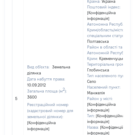
Країна:
Україна
Поштовий індекс:
[Конфіденційна
інформація]
Автономна Республіка
Крим/область/місто зі
спеціальним статусом:
Полтавська
Район в області та
Автономній Республіці
Крим:
Кременчуцький
Територіальна громада:
Вид об'єкта:
Земельна
Глобинська
ділянка
Тип населеного пункту:
Дата набуття права:
Село
10.09.2012
Населений пункт:
2
Загальна площа (м
):
Манжелія
3600
5
Район у місті:
[Конфіденційна
Реєстраційний номер
інформація]
(кадастровий номер для
Тип:
[Конфіденційна
земельної ділянки):
інформація]
[Конфіденційна
Назва:
[Конфіденційна
інформація]
інформація]