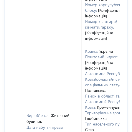
Номер корпусу/секції/
блоку:
[Конфіденційна
інформація]
Номер квартири/
кімнати/гаражу:
[Конфіденційна
інформація]
Країна:
Україна
Поштовий індекс:
[Конфіденційна
інформація]
Автономна Республіка
Крим/область/місто зі
спеціальним статусом:
Полтавська
Район в області та
Автономній Республіці
Крим:
Кременчуцький
Територіальна громада:
Вид об'єкта:
Житловий
Глобинська
будинок
Тип населеного пункту:
Дата набуття права:
Село