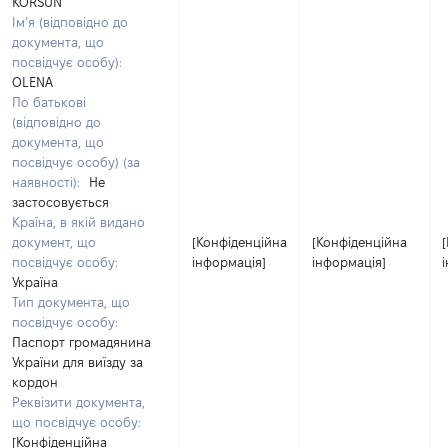
KORSUN
Ім’я (відповідно до
документа, що
посвідчує особу):
OLENA
По батькові
(відповідно до
документа, що
посвідчує особу) (за
наявності):
Не
застосовується
Країна, в якій видано
документ, що
[Конфіденційна
[Конфіденційна
посвідчує особу:
інформація]
інформація]
Україна
Тип документа, що
посвідчує особу:
Паспорт громадянина
України для виїзду за
кордон
Реквізити документа,
що посвідчує особу:
[Конфіденційна