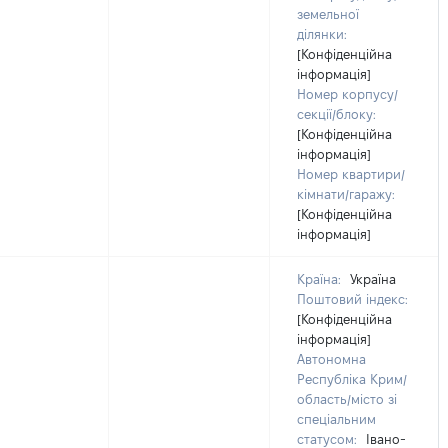
земельної
ділянки:
[Конфіденційна
інформація]
Номер корпусу/
секції/блоку:
[Конфіденційна
інформація]
Номер квартири/
кімнати/гаражу:
[Конфіденційна
інформація]
Країна:
Україна
Поштовий індекс:
[Конфіденційна
інформація]
Автономна
Республіка Крим/
область/місто зі
спеціальним
статусом:
Івано-