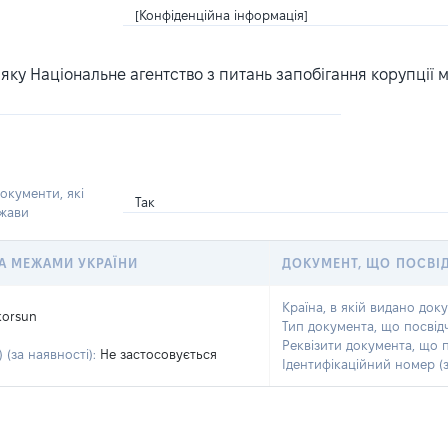
[Конфіденційна інформація]
ку Національне агентство з питань запобігання корупції 
окументи, які
Так
ржави
 ЗА МЕЖАМИ УКРАЇНИ
ДОКУМЕНТ, ЩО ПОСВІ
Країна, в якій видано док
korsun
Тип документа, що посвід
Реквізити документа, що 
 (за наявності):
Не застосовується
Ідентифікаційний номер (з