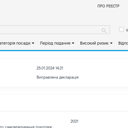
Й
ПРО РЕЄСТР
ш
атегорія посади:
Період подання:
Високий ризик:
Відп
25.01.2024 14:21
Виправлена декларація
2021
ого самоврядування (охоплює