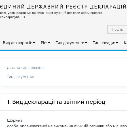
ЄДИНИЙ ДЕРЖАВНИЙ РЕЄСТР ДЕКЛАРАЦІ
осіб, уповноважених на виконання функцій держави або місцевого
самоврядування
Вид декларації:
Рік:
Тип документа:
Тип посади:
К
Дата та час подання:
Тип документа:
1. Вид декларації та звітний період
Щорічна
особи, уповноваженої на виконання функцій держави або місцев