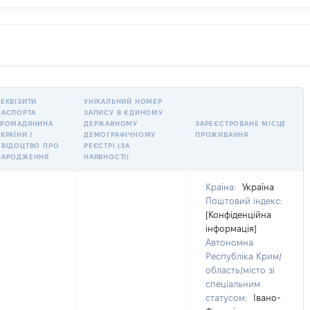
РЕКВІЗИТИ
УНІКАЛЬНИЙ НОМЕР
ПАСПОРТА
ЗАПИСУ В ЄДИНОМУ
ГРОМАДЯНИНА
ДЕРЖАВНОМУ
ЗАРЕЄСТРОВАНЕ МІСЦЕ
КРАЇНИ /
ДЕМОГРАФІЧНОМУ
ПРОЖИВАННЯ
СВІДОЦТВО ПРО
РЕЄСТРІ (ЗА
НАРОДЖЕННЯ
НАЯВНОСТІ)
Країна:
Україна
Поштовий індекс:
[Конфіденційна
інформація]
Автономна
Республіка Крим/
область/місто зі
спеціальним
статусом:
Івано-