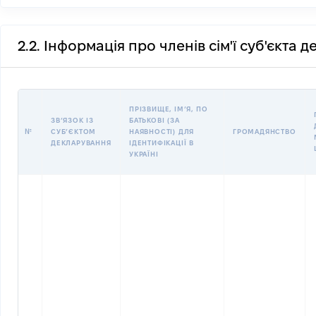
2.2. Інформація про членів сім'ї суб'єкта 
ПРІЗВИЩЕ, ІМʼЯ, ПО
ЗВʼЯЗОК ІЗ
БАТЬКОВІ (ЗА
№
СУБʼЄКТОМ
НАЯВНОСТІ) ДЛЯ
ГРОМАДЯНСТВО
ДЕКЛАРУВАННЯ
ІДЕНТИФІКАЦІЇ В
УКРАЇНІ