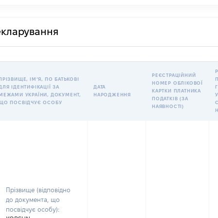
декларування
РЕЄСТРАЦІЙНИЙ
ПРІЗВИЩЕ, ІМʼЯ, ПО БАТЬКОВІ
НОМЕР ОБЛІКОВОЇ
ДЛЯ ІДЕНТИФІКАЦІЇ ЗА
ДАТА
КАРТКИ ПЛАТНИКА
МЕЖАМИ УКРАЇНИ, ДОКУМЕНТ,
НАРОДЖЕННЯ
У
ПОДАТКІВ (ЗА
ЩО ПОСВІДЧУЄ ОСОБУ
НАЯВНОСТІ)
Прізвище (відповідно
до документа, що
посвідчує особу):