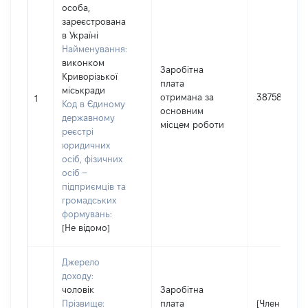
особа,
зареєстрована
в Україні
Найменування:
виконком
Заробітна
Криворізької
плата
міськради
отримана за
387582
1
Код в Єдиному
основним
державному
місцем роботи
реєстрі
юридичних
осіб, фізичних
осіб –
підприємців та
громадських
формувань:
[Не відомо]
Джерело
доходу:
чоловік
Заробітна
Прізвище:
плата
[Член сім'ї