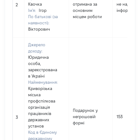
Квочка
отримана за
не надав
2
Ім'я:
Ігор
основним
інформацію
По батькові (за
місцем роботи
наявності):
Вікторович
Джерело
доходу:
Юридична
особа,
зареєстрована
в Україні
Найменування:
Криворізька
міська
профспілкова
організація
Подарунок у
працівників
негрошовій
153
3
державних
формі
установ
Код в Єдиному
державному