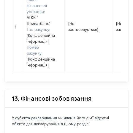
фінансової
установи:
АТКБ "
Приватбанк"
[Не
[Не
1
Тип рахунку:
застосовується]
застосов
[Конфіденційна
інформація]
Номер
рахунку:
[Конфіденційна
інформація]
13. Фінансові зобов'язання
У суб'єкта декларування чи членів його сім'ї відсутні
об'єкти для декларування в цьому розділі.