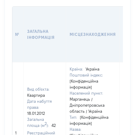
ВАРТ
ДАТУ
НАБУ
ЗАГАЛЬНА
ПРАВ
№
МІСЦЕЗНАХОДЖЕННЯ
ІНФОРМАЦІЯ
ЗА
ОСТ
ГРО
ОЦІ
Країна:
Україна
Поштовий індекс:
[Конфіденційна
інформація]
Вид об'єкта:
Населений пункт:
Квартира
Марганець /
Дата набуття
Дніпропетровська
права:
область / Україна
18.01.2012
Тип:
[Конфіденційна
Загальна
інформація]
2
площа (м
):
42
Назва:
[Не ві
1
Реєстраційний