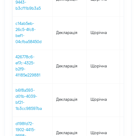
9443-
b3cf11b9b3a5
c14ab5eb-
26c5-4fc8-
Декларація
Щорічна
2023
bef1-
04cfba58450d
426778c6-
ef7c-4325-
Декларація
Щорічна
2022
b2f9-
41185e229881
b6f8a593-
d01b-4039-
Декларація
Щорічна
2021
bf21-
1b3cc98597ba
d198fd72-
1902-4415-
Декларація
Щорічна
2020
9558-