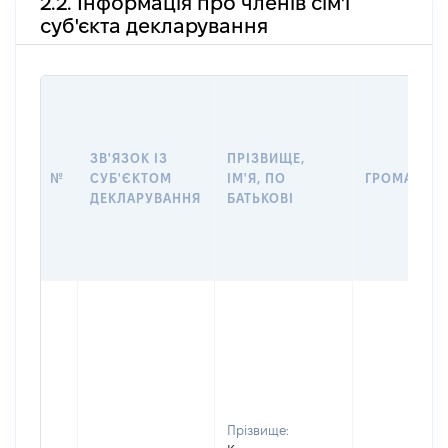
2.2. Інформація про членів сім'ї
суб'єкта декларування
ЗВ'ЯЗОК ІЗ
ПРІЗВИЩЕ,
№
СУБ'ЄКТОМ
ІМ'Я, ПО
ГРОМАДЯН
ДЕКЛАРУВАННЯ
БАТЬКОВІ
Прізвище: