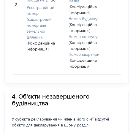
площа (м
):
38
Назва:
[Не ві
2
[Конфіденційна
Реєстраційний
інформація]
номер
Номер будинку:
(кадастровий
[Конфіденційна
номер для
інформація]
земельної
Номер корпусу:
ділянки):
[Конфіденційна
[Конфіденційна
інформація]
інформація]
Номер квартири:
[Конфіденційна
інформація]
4. Об'єкти незавершеного
будівництва
У суб'єкта декларування чи членів його сім'ї відсутні
об'єкти для декларування в цьому розділі.