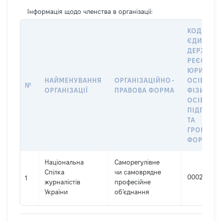
Інформація щодо членства в організації:
КОД В
ЄДИНОМ
ДЕРЖАВН
РЕЄСТРІ
ЮРИДИЧ
НАЙМЕНУВАННЯ
ОРГАНІЗАЦІЙНО-
ОСІБ,
№
ОРГАНІЗАЦІЇ
ПРАВОВА ФОРМА
ФІЗИЧНИ
ОСІБ –
ПІДПРИЄ
ТА
ГРОМАДС
ФОРМУВА
Національна
Саморегулівне
Спілка
чи самоврядне
00027140
1
журналістів
професійне
України
об’єднання