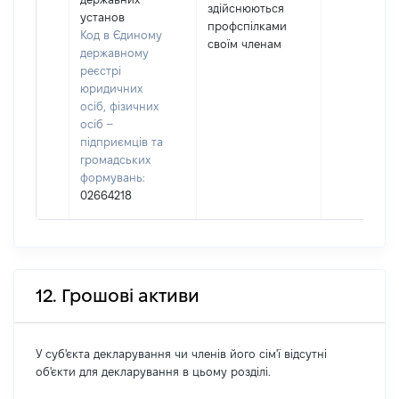
здійснюються
установ
профспілками
Код в Єдиному
своїм членам
державному
реєстрі
юридичних
осіб, фізичних
осіб –
підприємців та
громадських
формувань:
02664218
12. Грошові активи
У суб'єкта декларування чи членів його сім'ї відсутні
об'єкти для декларування в цьому розділі.