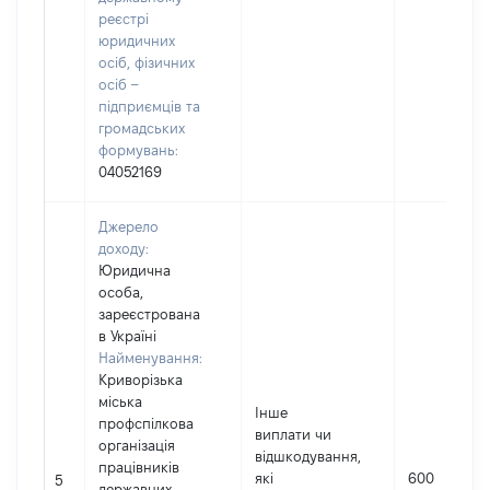
реєстрі
юридичних
осіб, фізичних
осіб –
підприємців та
громадських
формувань:
04052169
Джерело
доходу:
Юридична
особа,
зареєстрована
в Україні
Найменування:
Криворізька
міська
Інше
профспілкова
виплати чи
організація
відшкодування,
працівників
які
600
5
державних