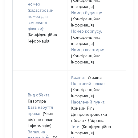
[Конфіденційна
номер
інформація]
(кадастровий
Номер будинку:
номер для
[Конфіденційна
земельної
інформація]
ділянки):
Номер корпусу:
[Конфіденційна
[Конфіденційна
інформація]
інформація]
Номер квартири:
[Конфіденційна
інформація]
Країна:
Україна
Поштовий індекс:
[Конфіденційна
Вид об'єкта:
інформація]
Квартира
Населений пункт:
Дата набуття
Кривий Ріг /
права:
[Член
Дніпропетровська
сім'ї не надав
область / Україна
інформацію]
Тип:
[Конфіденційна
Загальна
інформація]
2