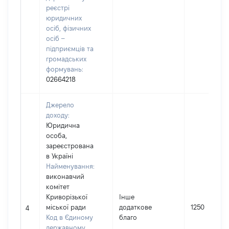
реєстрі
юридичних
осіб, фізичних
осіб –
підприємців та
громадських
формувань:
02664218
Джерело
доходу:
Юридична
особа,
зареєстрована
в Україні
Найменування:
виконавчий
комітет
Криворізької
Інше
міської ради
додаткове
1250
4
Код в Єдиному
благо
державному