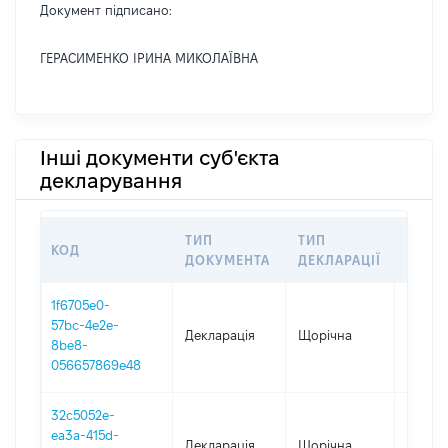
Документ підписано:
ГЕРАСИМЕНКО ІРИНА МИКОЛАЇВНА
Інші документи суб'єкта
декларування
ТИП
ТИП
КОД
ПЕРІ
ДОКУМЕНТА
ДЕКЛАРАЦІЇ
1f6705e0-
57bc-4e2e-
Декларація
Щорічна
2025
8be8-
056657869e48
32c5052e-
ea3a-415d-
Декларація
Щорічна
2024