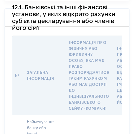
12.1. Банківські та інші фінансові
установи, у яких відкрито рахунки
суб'єкта декларування або членів
його сім'ї
ІНФОРМАЦІЯ ПРО
ФІЗИЧНУ АБО
ІНФОРМ
ЮРИДИЧНУ
ПРО ФІ
ОСОБУ, ЯКА МАЄ
АБО Ю
ПРАВО
ОСОБУ,
ЗАГАЛЬНА
РОЗПОРЯДЖАТИСЯ
ВІДКРИ
№
ІНФОРМАЦІЯ
ТАКИМ РАХУНКОМ
РАХУНО
АБО МАЄ ДОСТУП
ІМ’Я СУ
ДО
ДЕКЛАР
ІНДИВІДУАЛЬНОГО
АБО ЧЛ
БАНКІВСЬКОГО
ЙОГО СІ
СЕЙФУ (КОМІРКИ)
Найменування
банку або
іншої