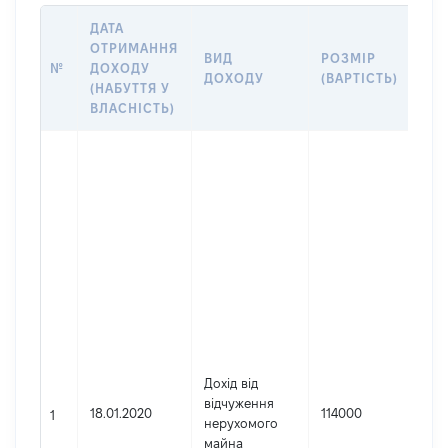
ДАТА
ОТРИМАННЯ
ВИД
РОЗМІР
ІН
№
ДОХОДУ
ДОХОДУ
(ВАРТІСТЬ)
ПР
(НАБУТТЯ У
ВЛАСНІСТЬ)
Дже
Гро
Укр
Прі
Мо
Ім'я
По 
ная
Мик
Дат
нар
[Ко
Дохід від
інф
відчуження
18.01.2020
114000
Под
1
нерухомого
ном
майна