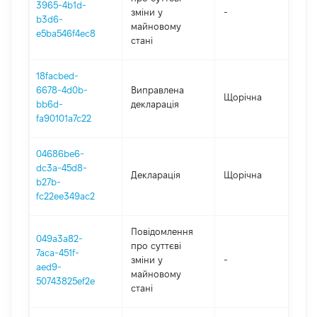
3965-4b1d-
зміни y
-
202
b3d6-
майновому
e5ba546f4ec8
стані
18facbed-
6678-4d0b-
Виправлена
Щорічна
202
bb6d-
декларація
fa90101a7c22
04686be6-
dc3a-45d8-
Декларація
Щорічна
202
b27b-
fc22ee349ac2
Повідомлення
049a3a82-
про суттєві
7aca-451f-
зміни y
-
202
aed9-
майновому
50743825ef2e
стані