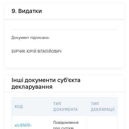
9. Видатки
Документ підписано:
БУРЧИК ЮРІЙ ВІТАЛІЙОВИЧ
Інші документи суб'єкта
декларування
ТИП
ТИП
КОД
ПЕ
ДОКУМЕНТА
ДЕКЛАРАЦІЇ
Повідомлення
a1c97d70-
про суттєві