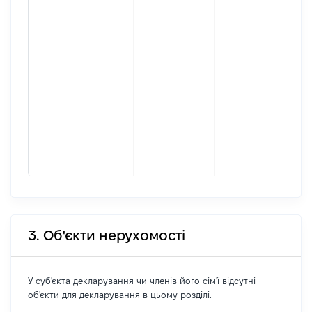
[Ко
інф
Зар
міс
про
[Ко
інф
Міс
фак
про
[Ко
інф
3. Об'єкти нерухомості
У суб'єкта декларування чи членів його сім'ї відсутні
об'єкти для декларування в цьому розділі.