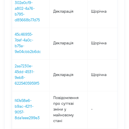
302e0cf9-
a802-4a76-
Декларація
Щорічна
202
b795-
d85668b77d75
45c46955-
7def-4a0c-
Декларація
Щорічна
202
b75a-
9e04cbb2b6dc
2aa7230e-
45dd-4531-
Декларація
Щорічна
202
9eb8-
6225405959f5
Повідомлення
f47e58e6-
про суттєві
b9ac-4211-
зміни y
-
202
9057-
майновому
8da1eee299e3
стані