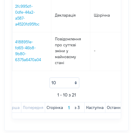
2fc995d1-
0dfe-44a2-
Декларація
Щорічна
202
a587-
a4520fd95fbc
Повідомлення
4188951e-
про суттєві
fd65-46b8-
зміни y
-
202
9b80-
майновому
6375a6470a04
стані
1 - 10 з 21
Перша
Попередня
Сторінка
з
3
Наступна
Остання