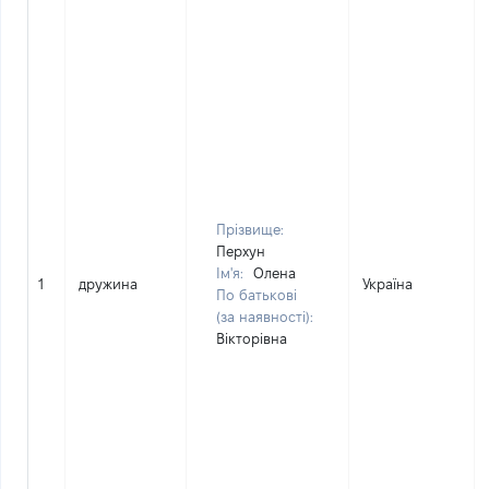
Прізвище:
Перхун
Ім'я:
Олена
1
дружина
Україна
По батькові
(за наявності):
Вікторівна