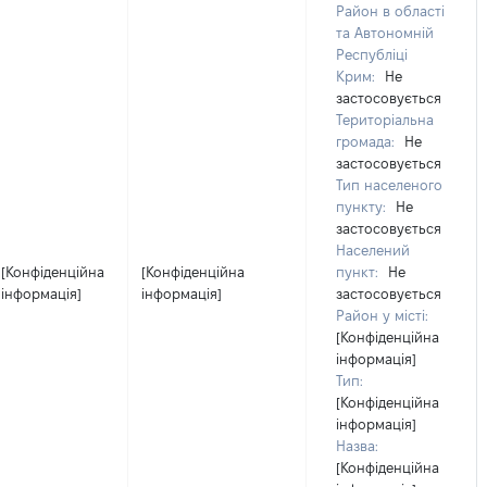
Район в області
та Автономній
Республіці
Крим:
Не
застосовується
Територіальна
громада:
Не
застосовується
Тип населеного
пункту:
Не
застосовується
Населений
[Конфіденційна
[Конфіденційна
пункт:
Не
інформація]
інформація]
застосовується
Район у місті:
[Конфіденційна
інформація]
Тип:
[Конфіденційна
інформація]
Назва:
[Конфіденційна