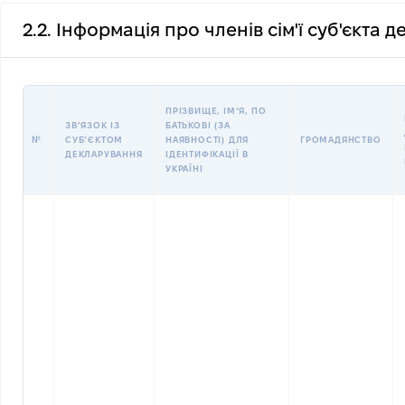
2.2. Інформація про членів сім'ї суб'єкта 
ПРІЗВИЩЕ, ІМʼЯ, ПО
ЗВʼЯЗОК ІЗ
БАТЬКОВІ (ЗА
№
СУБʼЄКТОМ
НАЯВНОСТІ) ДЛЯ
ГРОМАДЯНСТВО
ДЕКЛАРУВАННЯ
ІДЕНТИФІКАЦІЇ В
УКРАЇНІ