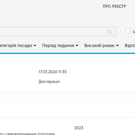
Й
ПРО РЕЄСТР
ш
атегорія посади:
Період подання:
Високий ризик:
Відп
17.03.2024 11:35
Декларація
2023
ого самоврядування (охоплює