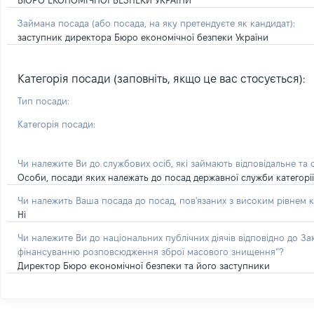
БЮРО ЕКОНОМІЧНОЇ БЕЗПЕКИ УКРАЇНИ
Займана посада
(або посада, на яку претендуєте як кандидат)
:
заступник директора Бюро економічної безпеки України
Категорія посади (заповніть, якщо це вас стосується):
Тип посади:
Категорія посади:
Чи належите Ви до службових осіб, які займають відповідальне та
Особи, посади яких належать до посад державної служби категорії 'А
Чи належить Ваша посада до посад, пов'язаних з високим рівнем к
Ні
Чи належите Ви до національних публічних діячів відповідно до З
фінансуванню розповсюдження зброї масового знищення”?
Директор Бюро економічної безпеки та його заступники