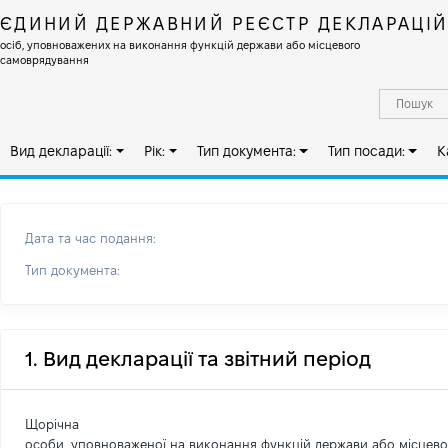
ЄДИНИЙ ДЕРЖАВНИЙ РЕЄСТР ДЕКЛАРАЦІ
осіб, уповноважених на виконання функцій держави або місцевого
самоврядування
Вид декларації:
Рік:
Тип документа:
Тип посади:
К
Дата та час подання:
Тип документа:
1. Вид декларації та звітний період
Щорічна
особи, уповноваженої на виконання функцій держави або місцев