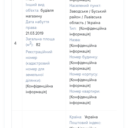
Інший вид
Населений пункт:
об'єкта:
будівля
Заводське / Буський
магазину
район / Львівська
Дата набуття
область / Україна
права:
Тип:
[Конфіденційна
21.03.2019
інформація]
Загальна площа
Назва:
[Не 
2
4
(м
):
82
[Конфіденційна
інформація]
Реєстраційний
Номер будинку:
номер
[Конфіденційна
(кадастровий
інформація]
номер для
Номер корпусу:
земельної
[Конфіденційна
ділянки):
інформація]
[Конфіденційна
Номер квартири:
інформація]
[Конфіденційна
інформація]
Країна:
Україна
Поштовий індекс: