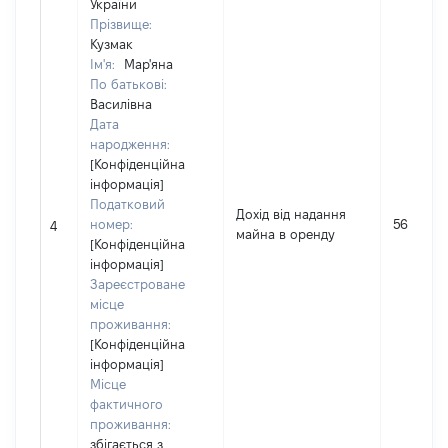
України
Прізвище:
Кузмак
Ім'я:
Мар'яна
По батькові:
Василівна
Дата
народження:
[Конфіденційна
інформація]
Податковий
Дохід від надання
номер:
5600
4
майна в оренду
[Конфіденційна
інформація]
Зареєстроване
місце
проживання:
[Конфіденційна
інформація]
Місце
фактичного
проживання:
збігається з