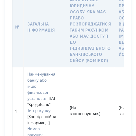
ЮРИДИЧНУ
ПРО ФІ
ОСОБУ, ЯКА МАЄ
АБО Ю
ПРАВО
ОСОБУ,
ЗАГАЛЬНА
РОЗПОРЯДЖАТИСЯ
ВІДКРИ
№
ІНФОРМАЦІЯ
ТАКИМ РАХУНКОМ
РАХУНО
АБО МАЄ ДОСТУП
ІМ’Я СУ
ДО
ДЕКЛАР
ІНДИВІДУАЛЬНОГО
АБО ЧЛ
БАНКІВСЬКОГО
ЙОГО СІ
СЕЙФУ (КОМІРКИ)
Найменування
банку або
іншої
фінансової
установи:
ПАТ
"КредоБанк"
[Не
[Не
Тип рахунку:
1
застосовується]
застосов
[Конфіденційна
інформація]
Номер
рахунку: