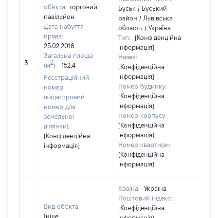
об'єкта:
торговий
Буськ / Буський
павільйон
район / Львівська
Дата набуття
область / Україна
права:
Тип:
[Конфіденційна
25.02.2016
інформація]
Загальна площа
Назва:
[Не 
2
3
(м
):
152,4
[Конфіденційна
інформація]
Реєстраційний
Номер будинку:
номер
[Конфіденційна
(кадастровий
інформація]
номер для
Номер корпусу:
земельної
[Конфіденційна
ділянки):
інформація]
[Конфіденційна
Номер квартири:
інформація]
[Конфіденційна
інформація]
Країна:
Україна
Поштовий індекс:
Вид об'єкта:
[Конфіденційна
Інше
інформація]