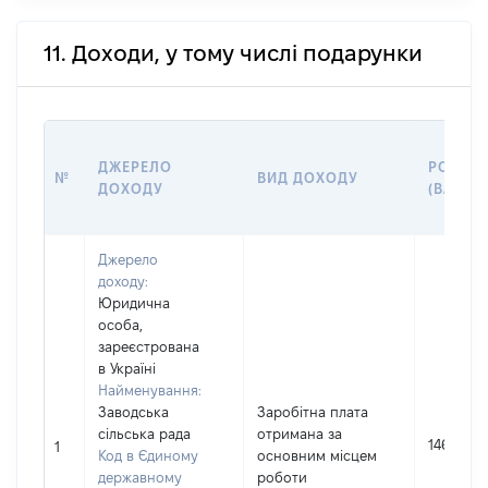
11. Доходи, у тому числі подарунки
ДЖЕРЕЛО
РОЗМІ
№
ВИД ДОХОДУ
ДОХОДУ
(ВАРТІС
Джерело
доходу:
Юридична
особа,
зареєстрована
в Україні
Найменування:
Заводська
Заробітна плата
сільська рада
отримана за
146369
1
Код в Єдиному
основним місцем
державному
роботи