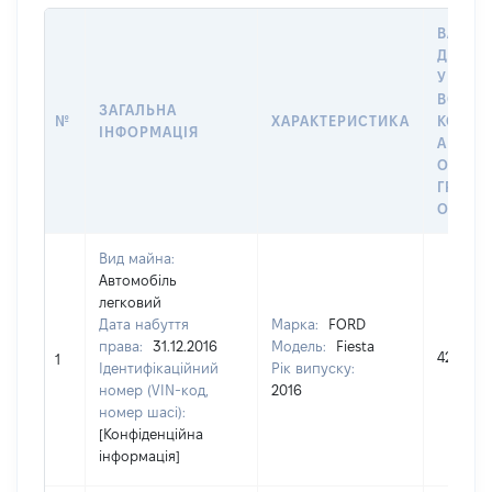
ВАРТІС
ДАТУ 
У ВЛАС
ВОЛОД
ЗАГАЛЬНА
№
ХАРАКТЕРИСТИКА
КОРИС
ІНФОРМАЦІЯ
АБО З
ОСТА
ГРОШ
ОЦІНК
Вид майна:
Автомобіль
легковий
Дата набуття
Марка:
FORD
права:
31.12.2016
Модель:
Fiesta
420000
1
Ідентифікаційний
Рік випуску:
номер (VIN-код,
2016
номер шасі):
[Конфіденційна
інформація]