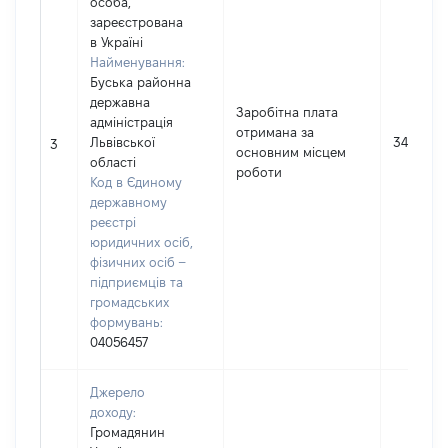
особа,
зареєстрована
в Україні
Найменування:
Буська районна
державна
Заробітна плата
адміністрація
отримана за
Львівської
3465
3
основним місцем
області
роботи
Код в Єдиному
державному
реєстрі
юридичних осіб,
фізичних осіб –
підприємців та
громадських
формувань:
04056457
Джерело
доходу:
Громадянин