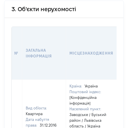
3. Об'єкти нерухомості
ВАР
ДАТ
НАБ
ЗАГАЛЬНА
ПРА
№
МІСЦЕЗНАХОДЖЕННЯ
ІНФОРМАЦІЯ
ЗА
ОС
ГР
ОЦ
Країна:
Україна
Поштовий індекс:
[Конфіденційна
інформація]
Вид об'єкта:
Населений пункт:
Квартира
Заводське / Буський
Дата набуття
район / Львівська
права:
31.12.2016
область / Україна