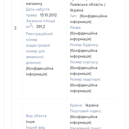
магазину
Львівська область /
Дата набуття
Україна
права:
15.10.2012
Тип:
[Конфіденційна
Загальна площа
інформація]
2
(м
):
291,2
Назва:
[Не 
2
[Конфіденційна
Реєстраційний
інформація]
номер
Номер будинку:
(кадастровий
[Конфіденційна
номер для
інформація]
земельної
Номер корпусу:
ділянки):
[Конфіденційна
[Конфіденційна
інформація]
інформація]
Номер квартири:
[Конфіденційна
інформація]
Країна:
Україна
Поштовий індекс:
Вид об'єкта:
[Конфіденційна
Інше
інформація]
Інший вид
Населений пункт: