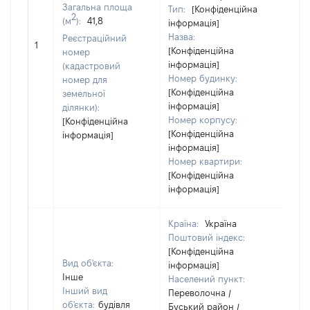
Загальна площа
Тип:
[Конфіденційна
2
(м
):
41,8
інформація]
Назва:
Реєстраційний
[Не 
1
[Конфіденційна
номер
інформація]
(кадастровий
Номер будинку:
номер для
[Конфіденційна
земельної
інформація]
ділянки):
Номер корпусу:
[Конфіденційна
[Конфіденційна
інформація]
інформація]
Номер квартири:
[Конфіденційна
інформація]
Країна:
Україна
Поштовий індекс:
[Конфіденційна
Вид об'єкта:
інформація]
Інше
Населений пункт:
Інший вид
Переволочна /
об'єкта:
будівля
Буський район /