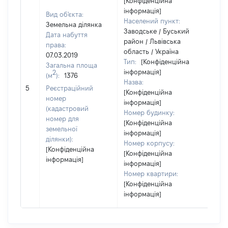
[Конфіденційна
інформація]
Вид об'єкта:
Населений пункт:
Земельна ділянка
Заводське / Буський
Дата набуття
район / Львівська
права:
область / Україна
07.03.2019
Тип:
[Конфіденційна
Загальна площа
інформація]
2
(м
):
1376
Назва:
[Не 
5
Реєстраційний
[Конфіденційна
номер
інформація]
(кадастровий
Номер будинку:
номер для
[Конфіденційна
земельної
інформація]
ділянки):
Номер корпусу:
[Конфіденційна
[Конфіденційна
інформація]
інформація]
Номер квартири:
[Конфіденційна
інформація]