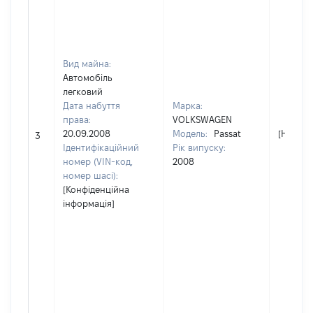
Вид майна:
Автомобіль
легковий
Дата набуття
Марка:
права:
VOLKSWAGEN
20.09.2008
Модель:
Passat
[Не від
3
Ідентифікаційний
Рік випуску:
номер (VIN-код,
2008
номер шасі):
[Конфіденційна
інформація]