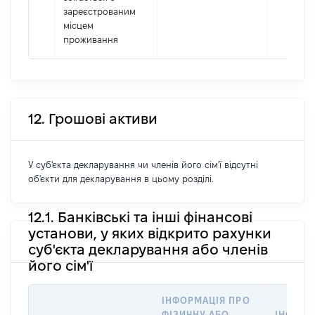
зареєстрованим
місцем
проживання
12. Грошові активи
У суб'єкта декларування чи членів його сім'ї відсутні
об'єкти для декларування в цьому розділі.
12.1. Банківські та інші фінансові
установи, у яких відкрито рахунки
суб'єкта декларування або членів
його сім'ї
ІНФОРМАЦІЯ ПРО
ФІЗИЧНУ АБО
ІНФОРМ