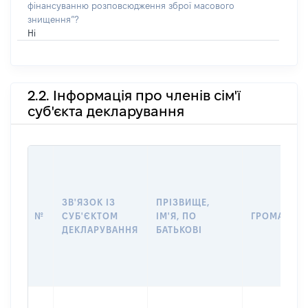
фінансуванню розповсюдження зброї масового
знищення”?
Ні
2.2. Інформація про членів сім'ї
суб'єкта декларування
ЗВ'ЯЗОК ІЗ
ПРІЗВИЩЕ,
№
СУБ'ЄКТОМ
ІМ'Я, ПО
ГРОМАДЯН
ДЕКЛАРУВАННЯ
БАТЬКОВІ