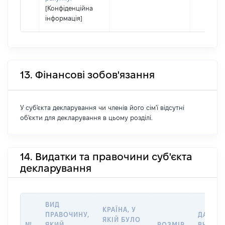
[Конфіденційна
інформація]
13. Фінансові зобов'язання
У суб'єкта декларування чи членів його сім'ї відсутні
об'єкти для декларування в цьому розділі.
14. Видатки та правочини суб'єкта
декларування
ВИД
КРАЇНА, У
ПРАВОЧИНУ,
ДАТА
ЯКІЙ БУЛО
№
ЯКИЙ
РОЗМІР
ВЧИНЕ