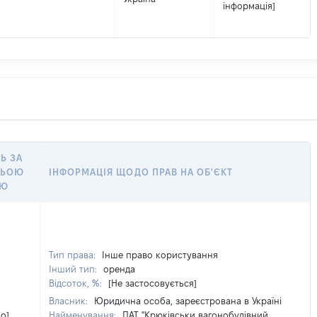
інформація]
Ь ЗА
НЬОЮ
ІНФОРМАЦІЯ ЩОДО ПРАВ НА ОБ'ЄКТ
ОЮ
Тип права:
Інше право користування
Інший тип:
оренда
Відсоток, %:
[Не застосовується]
Власник:
Юридична особа, зареєстрована в Україні
мо]
Найменування:
ПАТ "Крюківськи вагонобудівний