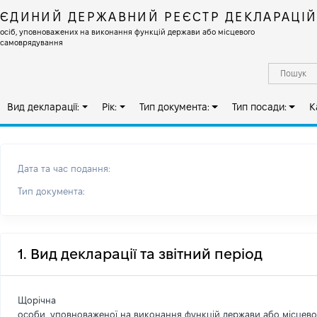
ЄДИНИЙ ДЕРЖАВНИЙ РЕЄСТР ДЕКЛАРАЦІ
осіб, уповноважених на виконання функцій держави або місцевого
самоврядування
Вид декларації:
Рік:
Тип документа:
Тип посади:
К
Дата та час подання:
Тип документа:
1. Вид декларації та звітний період
Щорічна
особи, уповноваженої на виконання функцій держави або місцев