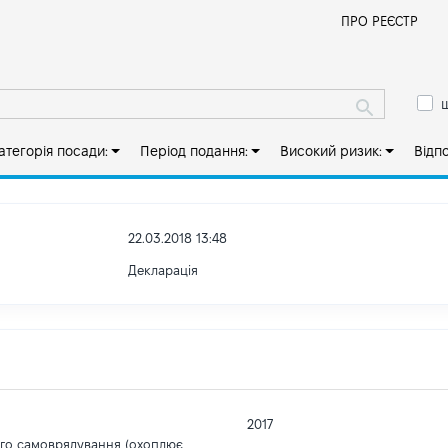
Й
ПРО РЕЄСТР
ш
атегорія посади:
Період подання:
Високий ризик:
Відп
22.03.2018 13:48
Декларація
2017
ого самоврядування (охоплює