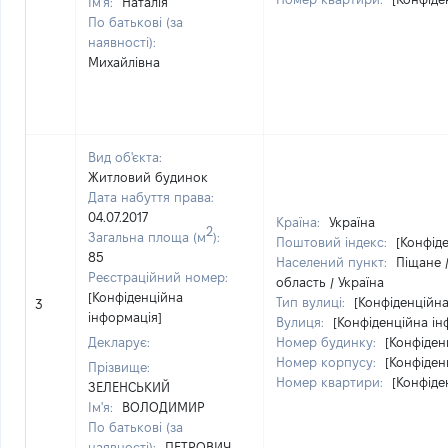
Ім'я:
Наталія
По батькові (за
наявності):
Михайлівна
Вид об'єкта:
Житловий будинок
Дата набуття права:
04.07.2017
Країна:
Україна
2
Загальна площа (м
):
Поштовий індекс:
[Конфід
85
Населений пункт:
Піщане 
Реєстраційний номер:
область / Україна
[Конфіденційна
Тип вулиці:
[Конфіденційна
3
інформація]
Вулиця:
[Конфіденційна ін
Декларує:
Номер будинку:
[Конфіден
Номер корпусу:
[Конфіден
Прізвище:
Номер квартири:
[Конфіде
ЗЕЛЕНСЬКИЙ
Ім'я:
ВОЛОДИМИР
По батькові (за
наявності):
ПЕТРОВИЧ