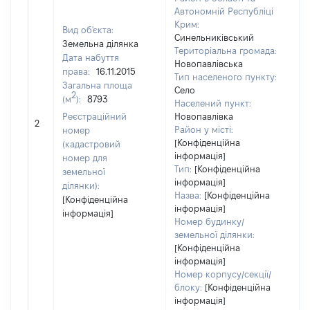
Автономній Республіці
Крим:
Вид об'єкта:
Синельниківський
Земельна ділянка
Територіальна громада:
Дата набуття
Новопавлівська
права:
16.11.2015
23
Тип населеного пункту:
Загальна площа
Ти
Село
2
(м
):
8793
ва
Населений пункт:
обʼ
Реєстраційний
Новопавлівка
2
ва
Район у місті:
номер
да
[Конфіденційна
(кадастровий
інформація]
на
номер для
Тип:
[Конфіденційна
пр
земельної
інформація]
ділянки):
Назва:
[Конфіденційна
[Конфіденційна
інформація]
інформація]
Номер будинку/
земельної ділянки:
[Конфіденційна
інформація]
Номер корпусу/секції/
блоку:
[Конфіденційна
інформація]