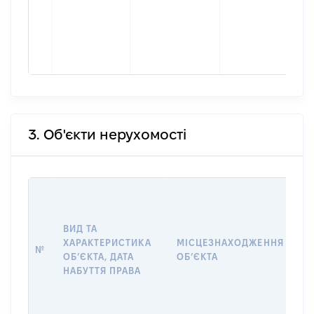
3. Об'єкти нерухомості
ВА
ДА
НА
ВИД ТА
ПР
ХАРАКТЕРИСТИКА
МІСЦЕЗНАХОДЖЕННЯ
№
З
ОБʼЄКТА, ДАТА
ОБʼЄКТА
О
НАБУТТЯ ПРАВА
Г
О
ГР