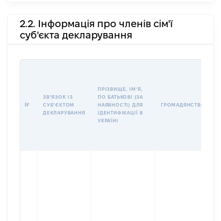
2.2. Інформація про членів сім'ї
суб'єкта декларування
П
І
Б
ПРІЗВИЩЕ, ІМʼЯ,
І
ЗВʼЯЗОК ІЗ
ПО БАТЬКОВІ (ЗА
№
СУБʼЄКТОМ
НАЯВНОСТІ) ДЛЯ
ГРОМАДЯНСТВО
У
ДЕКЛАРУВАННЯ
ІДЕНТИФІКАЦІЇ В
Д
УКРАЇНІ