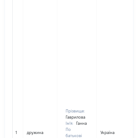
Прізвище:
Гаврилова
Ім'я:
Ганна
По
1
дружина
Україна
Д
батькові