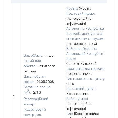
Країна:
Україна
Поштовий індекс:
[Конфіденційна
інформація]
Автономна Республіка
Крим/область/місто зі
спеціальним статусом:
Дніпропетровська
Район в області та
Автономній Республіці
Вид об'єкта:
Інше
Крим:
Інший вид
Синельниківський
об'єкта:
нежитлова
Територіальна громада:
будівля
Новопавлівська
Дата набуття
Тип населеного пункту:
права:
01.09.2008
Село
Загальна площа
Населений пункт:
2
(м
):
271,6
Новопавлівка
[Н
1
Район у місті:
Реєстраційний
[Конфіденційна
номер
інформація]
(кадастровий
Тип:
[Конфіденційна
номер для