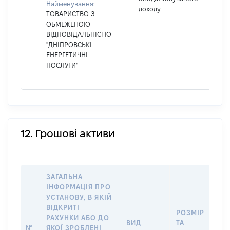
Найменування:
доходу
ТОВАРИСТВО З
ОБМЕЖЕНОЮ
ВІДПОВІДАЛЬНІСТЮ
"ДНІПРОВСЬКІ
ЕНЕРГЕТИЧНІ
ПОСЛУГИ"
12. Грошові активи
ЗАГАЛЬНА
ІНФОРМАЦІЯ ПРО
УСТАНОВУ, В ЯКІЙ
ВІДКРИТІ
РОЗМІР
І
РАХУНКИ АБО ДО
ВИД
ТА
О
№
ЯКОЇ ЗРОБЛЕНІ