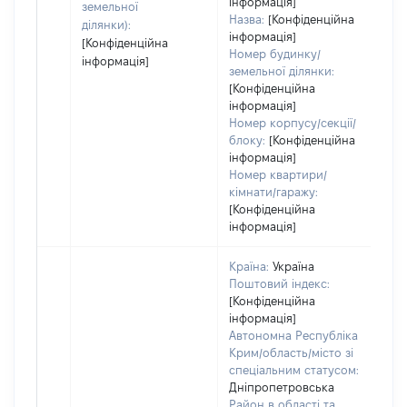
інформація]
земельної
Назва:
[Конфіденційна
ділянки):
інформація]
[Конфіденційна
Номер будинку/
інформація]
земельної ділянки:
[Конфіденційна
інформація]
Номер корпусу/секції/
блоку:
[Конфіденційна
інформація]
Номер квартири/
кімнати/гаражу:
[Конфіденційна
інформація]
Країна:
Україна
Поштовий індекс:
[Конфіденційна
інформація]
Автономна Республіка
Крим/область/місто зі
спеціальним статусом:
Дніпропетровська
Район в області та