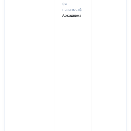
(за
наявності):
Аркадіївна