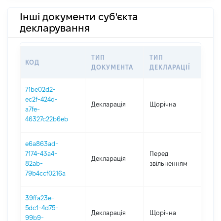
Інші документи суб'єкта
декларування
ТИП
ТИП
КОД
ПЕ
ДОКУМЕНТА
ДЕКЛАРАЦІЇ
71be02d2-
ec2f-424d-
Декларація
Щорічна
202
a7fe-
46327c22b6eb
e6a863ad-
01.0
7174-43a4-
Перед
Декларація
-
82ab-
звільненням
13.
79b4ccf0216a
39ffa23e-
5dc1-4d75-
Декларація
Щорічна
202
99b9-