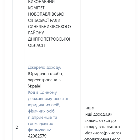
ВИКОНАВЧИЙ
КОМІТЕТ
НОВОПАВЛІВСЬКОЇ
СІЛЬСЬКОЇ РАДИ
СИНЕЛЬНИКІВСЬКОГО
РАЙОНУ
ДНІПРОПЕТРОВСЬКОЇ
ОБЛАСТІ
Джерело доходу:
Юридична особа,
зареєстрована в
Україні
Код в Єдиному
державному реєстрі
юридичних осіб,
Інше
фізичних осіб –
інші доходи,які
підприємців та
включаються до
громадських
складу загального
22
2
формувань:
місячного(річного)
42082379
оподатковуваного