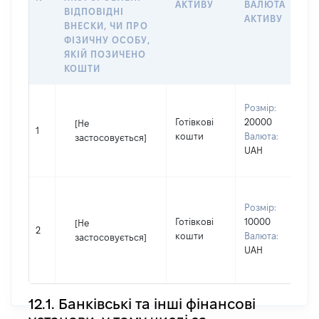
АКТИВУ
ВАЛЮТА
О
ВІДПОВІДНІ
АКТИВУ
ВНЕСКИ, ЧИ ПРО
ФІЗИЧНУ ОСОБУ,
ЯКІЙ ПОЗИЧЕНО
КОШТИ
В
Розмір:
П
Готівкові
20000
[Не
І
1
кошти
Валюта:
застосовується]
П
UAH
н
В
Розмір:
д
Готівкові
10000
П
[Не
2
кошти
Валюта:
І
застосовується]
UAH
П
н
12.1. Банківські та інші фінансові