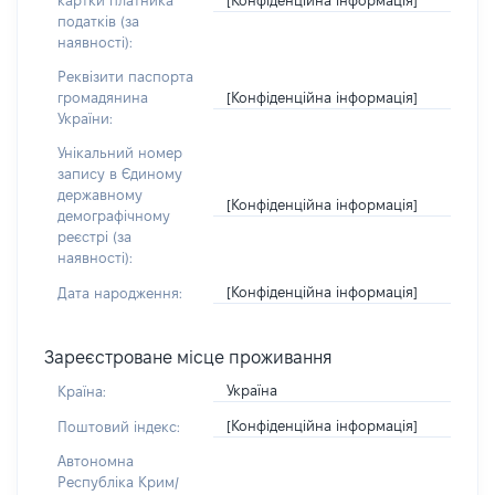
картки платника
податків (за
наявності):
Реквізити паспорта
[Конфіденційна інформація]
громадянина
України:
Унікальний номер
запису в Єдиному
державному
[Конфіденційна інформація]
демографічному
реєстрі (за
наявності):
[Конфіденційна інформація]
Дата народження:
Зареєстроване місце проживання
Україна
Країна:
[Конфіденційна інформація]
Поштовий індекс:
Автономна
Республіка Крим/