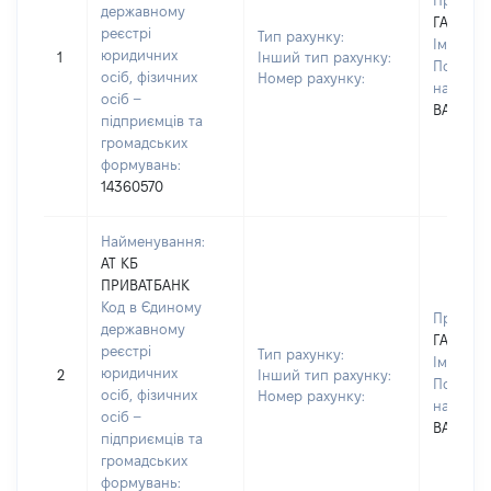
Прізвищ
державному
ГАВРИЛ
реєстрі
Тип рахунку:
Ім'я:
МИ
юридичних
1
Інший тип рахунку:
По батьк
осіб, фізичних
Номер рахунку:
наявност
осіб –
ВАСИЛЬ
підприємців та
громадських
формувань:
14360570
Найменування:
АТ КБ
ПРИВАТБАНК
Код в Єдиному
Прізвищ
державному
ГАВРИЛ
реєстрі
Тип рахунку:
Ім'я:
МИ
юридичних
2
Інший тип рахунку:
По батьк
осіб, фізичних
Номер рахунку:
наявност
осіб –
ВАСИЛЬ
підприємців та
громадських
формувань: