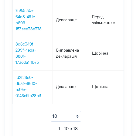
7b84e54c-
01.0
64d8-491e-
Перед
Декларація
-
b609-
звільненням
26.
153eee38e378
8d6c349f-
299f-4eda-
Виправлена
Щорічна
201
880f-
декларація
173cda1f1b7b
fd2f28e0-
db3f-46d0-
Декларація
Щорічна
201
b39e-
0146c5fb28b3
1 - 10 з 18