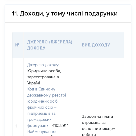
11. Доходи, у тому числі подарунки
Р
ДЖЕРЕЛО (ДЖЕРЕЛА)
№
ВИД ДОХОДУ
(В
ДОХОДУ
ГР
Джерело доходу:
Юридична особа,
зареєстрована в
Україні
Код в Єдиному
державному реєстрі
юридичних осіб,
фізичних осіб –
підприємців та
Заробітна плата
громадських
отримана за
формувань:
41052914
12
1
основним місцем
Найменування:
роботи