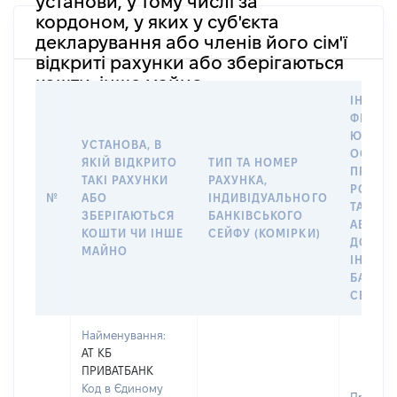
установи, у тому числі за
кордоном, у яких у суб'єкта
декларування або членів його сім'ї
відкриті рахунки або зберігаються
кошти, інше майно
ІНФОР
ФІЗИЧН
ЮРИДИ
УСТАНОВА, В
ОСОБУ,
ЯКІЙ ВІДКРИТО
ТИП ТА НОМЕР
ПРАВО
ТАКІ РАХУНКИ
РАХУНКА,
РОЗПО
№
АБО
ІНДИВІДУАЛЬНОГО
ТАКИМ
ЗБЕРІГАЮТЬСЯ
БАНКІВСЬКОГО
АБО М
КОШТИ ЧИ ІНШЕ
СЕЙФУ (КОМІРКИ)
ДО
МАЙНО
ІНДИВ
БАНКІ
СЕЙФУ 
Найменування:
АТ КБ
ПРИВАТБАНК
Код в Єдиному