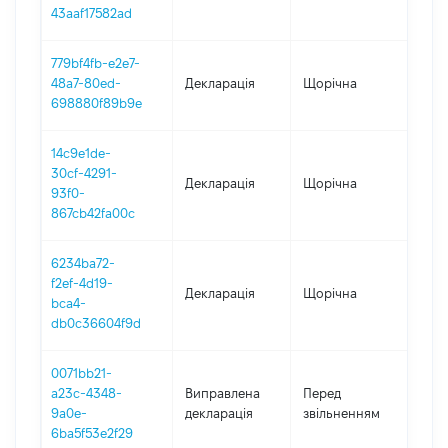
43aaf17582ad
779bf4fb-e2e7-
48a7-80ed-
Декларація
Щорічна
202
698880f89b9e
14c9e1de-
30cf-4291-
Декларація
Щорічна
202
93f0-
867cb42fa00c
6234ba72-
f2ef-4d19-
Декларація
Щорічна
202
bca4-
db0c36604f9d
0071bb21-
01.0
a23c-4348-
Виправлена
Перед
-
9a0e-
декларація
звільненням
26.
6ba5f53e2f29