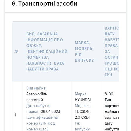
6. Транспортні засоби
ВАРТІСТЬ Н
ВИД, ЗАГАЛЬНА
ДАТУ
ІНФОРМАЦІЯ ПРО
НАБУТТЯ
МАРКА,
ОБʼЄКТ,
ПРАВА АБО
МОДЕЛЬ,
№
ІДЕНТИФІКАЦІЙНИЙ
ЗА
РІК
НОМЕР (ЗА
ОСТАННЬО
ВИПУСКУ
НАЯВНОСТІ), ДАТА
ГРОШОВОЮ
НАБУТТЯ ПРАВА
ОЦІНКОЮ,
ГРН
Вид майна:
Автомобіль
Марка:
8100
легковий
HYUNDAI
Тип
Дата набуття
Модель:
вартості
права:
06.04.2023
TUCSON
майна:
це
1
Ідентифікаційний
2.0 CRDI
вартість на
номер (VIN-код,
Рік
дату
номер шасі):
випуску:
набуття