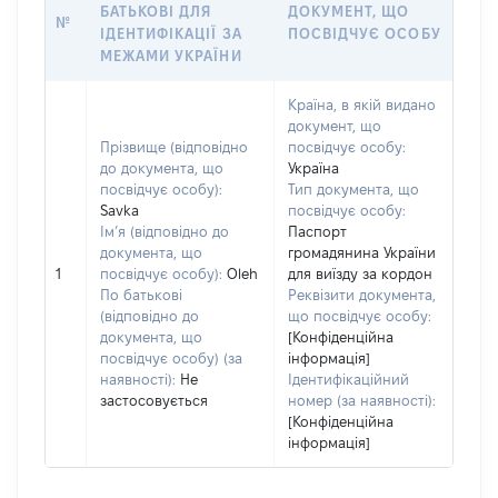
БАТЬКОВІ ДЛЯ
ДОКУМЕНТ, ЩО
№
ІДЕНТИФІКАЦІЇ ЗА
ПОСВІДЧУЄ ОСОБУ
МЕЖАМИ УКРАЇНИ
Країна, в якій видано
документ, що
Прізвище (відповідно
посвідчує особу:
до документа, що
Україна
посвідчує особу):
Тип документа, що
Savka
посвідчує особу:
Ім’я (відповідно до
Паспорт
документа, що
громадянина України
1
посвідчує особу):
Oleh
для виїзду за кордон
По батькові
Реквізити документа,
(відповідно до
що посвідчує особу:
документа, що
[Конфіденційна
посвідчує особу) (за
інформація]
наявності):
Не
Ідентифікаційний
застосовується
номер (за наявності):
[Конфіденційна
інформація]