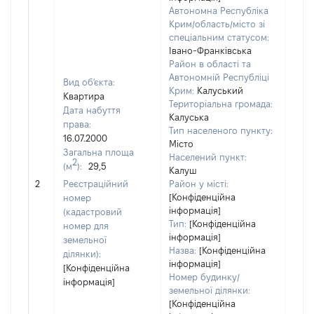
Автономна Республіка
Крим/область/місто зі
спеціальним статусом:
Івано-Франківська
Район в області та
Автономній Республіці
Вид об'єкта:
Крим:
Калуський
Квартира
Територіальна громада:
Дата набуття
Калуська
права:
Тип населеного пункту:
16.07.2000
Місто
Загальна площа
Населений пункт:
2
(м
):
29,5
Калуш
[Не 
2
Реєстраційний
Район у місті:
[Конфіденційна
номер
інформація]
(кадастровий
Тип:
[Конфіденційна
номер для
інформація]
земельної
Назва:
[Конфіденційна
ділянки):
інформація]
[Конфіденційна
Номер будинку/
інформація]
земельної ділянки:
[Конфіденційна