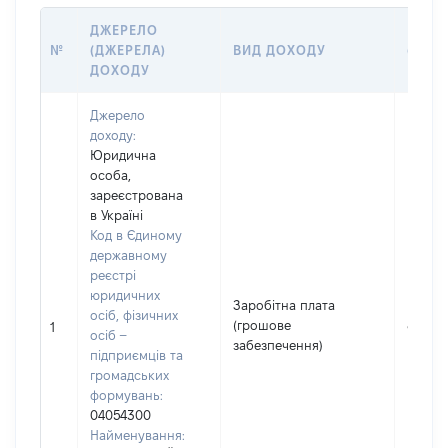
ДЖЕРЕЛО
РОЗМ
№
(ДЖЕРЕЛА)
ВИД ДОХОДУ
(ВАРТ
ДОХОДУ
ГРН
Джерело
доходу:
Юридична
особа,
зареєстрована
в Україні
Код в Єдиному
державному
реєстрі
юридичних
Заробітна плата
осіб, фізичних
(грошове
81463
1
осіб –
забезпечення)
підприємців та
громадських
формувань:
04054300
Найменування: