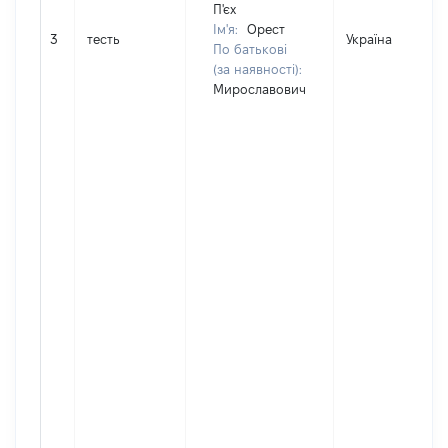
П'єх
Ім'я:
Орест
3
тесть
Україна
По батькові
(за наявності):
Мирославович