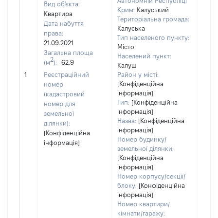
Автономній Республіці
Вид об'єкта:
Крим:
Калуський
Квартира
Територіальна громада:
Дата набуття
Калуська
права:
Тип населеного пункту:
627
21.09.2021
Місто
Тип
Загальна площа
Населений пункт:
варт
2
(м
):
62.9
Калуш
обʼє
1
Реєстраційний
Район у місті:
варт
[Конфіденційна
номер
дату
інформація]
(кадастровий
набу
Тип:
[Конфіденційна
номер для
пра
інформація]
земельної
Назва:
[Конфіденційна
ділянки):
інформація]
[Конфіденційна
Номер будинку/
інформація]
земельної ділянки:
[Конфіденційна
інформація]
Номер корпусу/секції/
блоку:
[Конфіденційна
інформація]
Номер квартири/
кімнати/гаражу: