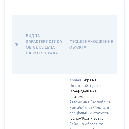
ВАР
ДАТ
НАБ
ВИД ТА
ПРА
ХАРАКТЕРИСТИКА
МІСЦЕЗНАХОДЖЕННЯ
№
ЗА
ОБʼЄКТА, ДАТА
ОБʼЄКТА
ОС
НАБУТТЯ ПРАВА
ГР
ОЦІ
ГРН
Країна:
Україна
Поштовий індекс:
[Конфіденційна
інформація]
Автономна Республіка
Крим/область/місто зі
спеціальним статусом:
Івано-Франківська
Район в області та