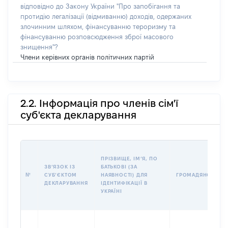
відповідно до Закону України "Про запобігання та
протидію легалізації (відмиванню) доходів, одержаних
злочинним шляхом, фінансуванню тероризму та
фінансуванню розповсюдження зброї масового
знищення"?
Члени керівних органів політичних партій
2.2. Інформація про членів сім'ї
суб'єкта декларування
ПРІЗВИЩЕ, ІМʼЯ, ПО
ЗВʼЯЗОК ІЗ
БАТЬКОВІ (ЗА
№
СУБʼЄКТОМ
НАЯВНОСТІ) ДЛЯ
ГРОМАДЯНСТВО
ДЕКЛАРУВАННЯ
ІДЕНТИФІКАЦІЇ В
УКРАЇНІ