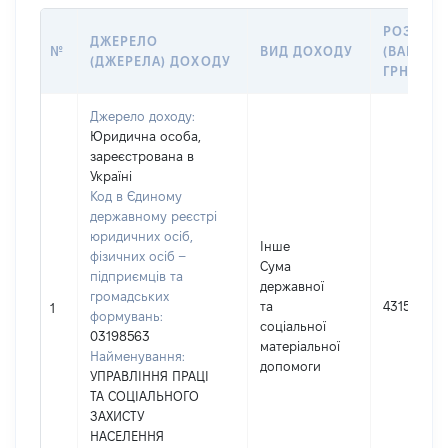
РОЗМІР
ДЖЕРЕЛО
№
ВИД ДОХОДУ
(ВАРТІСТ
(ДЖЕРЕЛА) ДОХОДУ
ГРН
Джерело доходу:
Юридична особа,
зареєстрована в
Україні
Код в Єдиному
державному реєстрі
юридичних осіб,
Інше
фізичних осіб –
Сума
підприємців та
державної
громадських
та
4315
1
формувань:
соціальної
03198563
матеріальної
Найменування:
допомоги
УПРАВЛІННЯ ПРАЦІ
ТА СОЦІАЛЬНОГО
ЗАХИСТУ
НАСЕЛЕННЯ