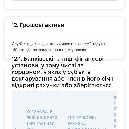
12. Грошові активи
У суб'єкта декларування чи членів його сім'ї відсутні
об'єкти для декларування в цьому розділі.
12.1. Банківські та інші фінансові
установи, у тому числі за
кордоном, у яких у суб'єкта
декларування або членів його сім'ї
відкриті рахунки або зберігаються
кошти, інше майно
ІНФОР
ФІЗИЧН
ЮРИДИ
УСТАНОВА, В
ОСОБУ,
ЯКІЙ ВІДКРИТО
ТИП ТА НОМЕР
ПРАВО
ТАКІ РАХУНКИ
РАХУНКА,
РОЗПО