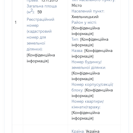
права:
15.11.2013
Місто
Загальна площа
245
2
Населений пункт:
(м
):
59
Тип 
Хмельницький
Реєстраційний
обʼє
1
Район у місті:
номер
варт
[Конфіденційна
(кадастровий
інформація]
набу
номер для
Тип:
[Конфіденційна
земельної
інформація]
ділянки):
Назва:
[Конфіденційна
[Конфіденційна
інформація]
інформація]
Номер будинку/
земельної ділянки:
[Конфіденційна
інформація]
Номер корпусу/секції/
блоку:
[Конфіденційна
інформація]
Номер квартири/
кімнати/гаражу:
[Конфіденційна
інформація]
Країна:
Україна