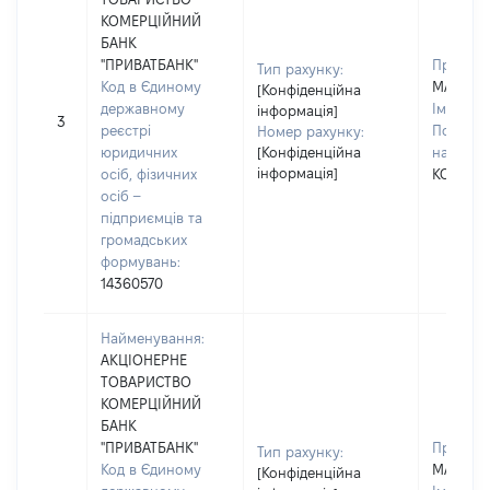
КОМЕРЦІЙНИЙ
БАНК
"ПРИВАТБАНК"
Прізвищ
Тип рахунку:
Код в Єдиному
МАЗНІЦ
[Конфіденційна
державному
Ім'я:
ОЛ
інформація]
3
реєстрі
По батьк
Номер рахунку:
юридичних
[Конфіденційна
наявност
інформація]
осіб, фізичних
КОСТЯН
осіб –
підприємців та
громадських
формувань:
14360570
Найменування:
АКЦІОНЕРНЕ
ТОВАРИСТВО
КОМЕРЦІЙНИЙ
БАНК
"ПРИВАТБАНК"
Прізвищ
Тип рахунку:
Код в Єдиному
МАЗНІЦ
[Конфіденційна