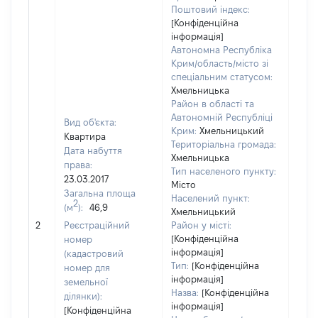
Поштовий індекс:
[Конфіденційна
інформація]
Автономна Республіка
Крим/область/місто зі
спеціальним статусом:
Хмельницька
Район в області та
Автономній Республіці
Вид об'єкта:
Крим:
Хмельницький
Квартира
Територіальна громада:
Дата набуття
Хмельницька
права:
Тип населеного пункту:
23.03.2017
Місто
Загальна площа
4689
Населений пункт:
2
(м
):
46,9
Тип 
Хмельницький
обʼє
2
Реєстраційний
Район у місті:
варт
[Конфіденційна
номер
інформація]
набу
(кадастровий
Тип:
[Конфіденційна
номер для
інформація]
земельної
Назва:
[Конфіденційна
ділянки):
інформація]
[Конфіденційна