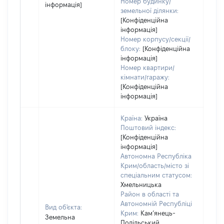
Номер будинку/
інформація]
земельної ділянки:
[Конфіденційна
інформація]
Номер корпусу/секції/
блоку:
[Конфіденційна
інформація]
Номер квартири/
кімнати/гаражу:
[Конфіденційна
інформація]
Країна:
Україна
Поштовий індекс:
[Конфіденційна
інформація]
Автономна Республіка
Крим/область/місто зі
спеціальним статусом:
Хмельницька
Район в області та
Автономній Республіці
Вид об'єкта:
Крим:
Кам’янець-
Земельна
Подільський