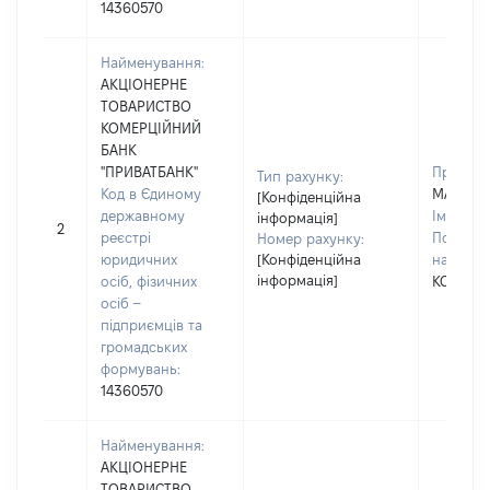
14360570
Найменування:
АКЦІОНЕРНЕ
ТОВАРИСТВО
КОМЕРЦІЙНИЙ
БАНК
"ПРИВАТБАНК"
Прізвищ
Тип рахунку:
Код в Єдиному
МАЗНІЦ
[Конфіденційна
державному
Ім'я:
ОЛ
інформація]
2
реєстрі
По батьк
Номер рахунку:
юридичних
[Конфіденційна
наявност
інформація]
осіб, фізичних
КОСТЯН
осіб –
підприємців та
громадських
формувань:
14360570
Найменування:
АКЦІОНЕРНЕ
ТОВАРИСТВО