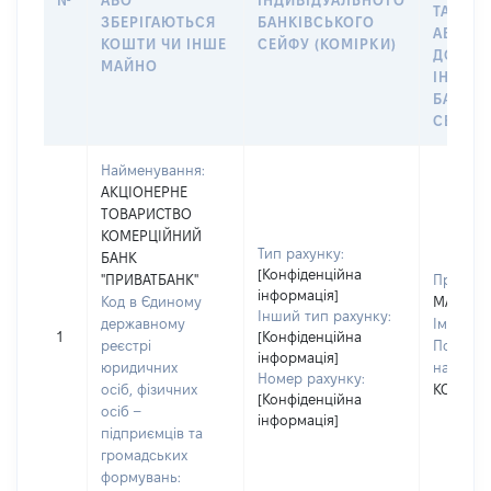
№
АБО
ІНДИВІДУАЛЬНОГО
ТАКИМ
ЗБЕРІГАЮТЬСЯ
БАНКІВСЬКОГО
АБО М
КОШТИ ЧИ ІНШЕ
СЕЙФУ (КОМІРКИ)
ДО
МАЙНО
ІНДИВ
БАНКІ
СЕЙФУ 
Найменування:
АКЦІОНЕРНЕ
ТОВАРИСТВО
КОМЕРЦІЙНИЙ
Тип рахунку:
БАНК
[Конфіденційна
"ПРИВАТБАНК"
Прізвищ
інформація]
Код в Єдиному
МАЗНІЦ
Інший тип рахунку:
державному
Ім'я:
ОЛ
1
[Конфіденційна
реєстрі
По батьк
інформація]
юридичних
наявност
Номер рахунку:
осіб, фізичних
КОСТЯН
[Конфіденційна
осіб –
інформація]
підприємців та
громадських
формувань: