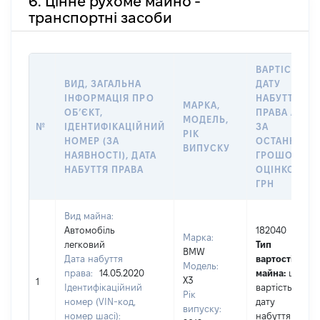
6. Цінне рухоме майно -
транспортні засоби
ВАРТІСТЬ Н
ВИД, ЗАГАЛЬНА
ДАТУ
ІНФОРМАЦІЯ ПРО
НАБУТТЯ
МАРКА,
ОБʼЄКТ,
ПРАВА АБО
МОДЕЛЬ,
№
ІДЕНТИФІКАЦІЙНИЙ
ЗА
РІК
НОМЕР (ЗА
ОСТАННЬО
ВИПУСКУ
НАЯВНОСТІ), ДАТА
ГРОШОВОЮ
НАБУТТЯ ПРАВА
ОЦІНКОЮ,
ГРН
Вид майна:
Автомобіль
182040
Марка:
легковий
Тип
BMW
Дата набуття
вартості
Модель:
права:
14.05.2020
майна:
це
X3
1
Ідентифікаційний
вартість на
Рік
номер (VIN-код,
дату
випуску:
номер шасі):
набуття