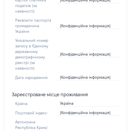
картки платника
податків (за
наявності):
Реквізити паспорта
[Конфіденційна інформація]
громадянина
України:
Унікальний номер
запису в Єдиному
державному
[Конфіденційна інформація]
демографічному
реєстрі (за
наявності):
[Конфіденційна інформація]
Дата народження:
Зареєстроване місце проживання
Україна
Країна:
[Конфіденційна інформація]
Поштовий індекс:
Автономна
Республіка Крим/