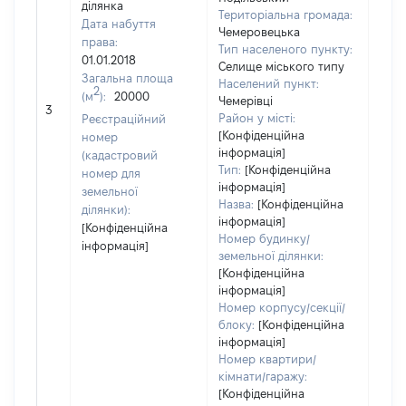
ділянка
Територіальна громада:
Дата набуття
Чемеровецька
права:
Тип населеного пункту:
01.01.2018
Селище міського типу
Загальна площа
Населений пункт:
2
(м
):
20000
[Не
Чемерівці
3
заст
Район у місті:
Реєстраційний
[Конфіденційна
номер
інформація]
(кадастровий
Тип:
[Конфіденційна
номер для
інформація]
земельної
Назва:
[Конфіденційна
ділянки):
інформація]
[Конфіденційна
Номер будинку/
інформація]
земельної ділянки:
[Конфіденційна
інформація]
Номер корпусу/секції/
блоку:
[Конфіденційна
інформація]
Номер квартири/
кімнати/гаражу:
[Конфіденційна