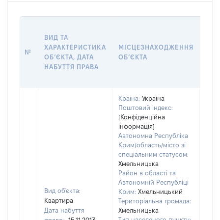
ВАР
ВИД ТА
ДАТ
ХАРАКТЕРИСТИКА
МІСЦЕЗНАХОДЖЕННЯ
ПРА
№
ОБʼЄКТА, ДАТА
ОБʼЄКТА
ОС
НАБУТТЯ ПРАВА
ГР
ОЦІ
Країна:
Україна
Поштовий індекс:
[Конфіденційна
інформація]
Автономна Республіка
Крим/область/місто зі
спеціальним статусом:
Хмельницька
Район в області та
Автономній Республіці
Вид об'єкта:
Крим:
Хмельницький
Квартира
Територіальна громада:
Дата набуття
Хмельницька
Тип населеного пункту: