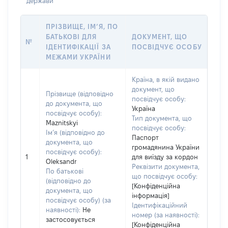
держави
ПРІЗВИЩЕ, ІМ’Я, ПО
БАТЬКОВІ ДЛЯ
ДОКУМЕНТ, ЩО
№
ІДЕНТИФІКАЦІЇ ЗА
ПОСВІДЧУЄ ОСОБУ
МЕЖАМИ УКРАЇНИ
Країна, в якій видано
документ, що
Прізвище (відповідно
посвідчує особу:
до документа, що
Україна
посвідчує особу):
Тип документа, що
Maznitskyi
посвідчує особу:
Ім’я (відповідно до
Паспорт
документа, що
громадянина України
посвідчує особу):
1
для виїзду за кордон
Oleksandr
Реквізити документа,
По батькові
що посвідчує особу:
(відповідно до
[Конфіденційна
документа, що
інформація]
посвідчує особу) (за
Ідентифікаційний
наявності):
Не
номер (за наявності):
застосовується
[Конфіденційна