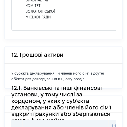
ВИКОНАВЧИЙ
КОМІТЕТ
ЗОЛОТОНІСЬКОЇ
МІСЬКОЇ РАДИ
12. Грошові активи
У суб'єкта декларування чи членів його сім'ї відсутні
об'єкти для декларування в цьому розділі.
12.1. Банківські та інші фінансові
установи, у тому числі за
кордоном, у яких у суб'єкта
декларування або членів його сім'ї
відкриті рахунки або зберігаються
кошти, інше майно
ІНФОР