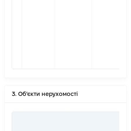
3. Об'єкти нерухомості
ВАР
ДАТ
НАБ