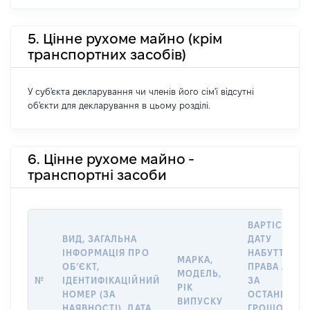
5. Цінне рухоме майно (крім
транспортних засобів)
У суб'єкта декларування чи членів його сім'ї відсутні
об'єкти для декларування в цьому розділі.
6. Цінне рухоме майно -
транспортні засоби
ВАРТІСТЬ Н
ВИД, ЗАГАЛЬНА
ДАТУ
ІНФОРМАЦІЯ ПРО
НАБУТТЯ
МАРКА,
ОБʼЄКТ,
ПРАВА АБО
МОДЕЛЬ,
№
ІДЕНТИФІКАЦІЙНИЙ
ЗА
РІК
НОМЕР (ЗА
ОСТАННЬО
ВИПУСКУ
НАЯВНОСТІ), ДАТА
ГРОШОВОЮ