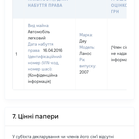
НАБУТТЯ ПРАВА
ОЦІНКОЮ,
ГРН
Вид майна:
Автомобіль
Марка:
легковий
Деу
Дата набуття
Модель:
[Член сім'ї
права:
16.04.2016
Ланос
не надав
1
Ідентифікаційний
Рік
інформацію]
номер (VIN-код,
випуску:
номер шасі):
2007
[Конфіденційна
інформація]
7. Цінні папери
У суб'єкта декларування чи членів його сім'ї відсутні