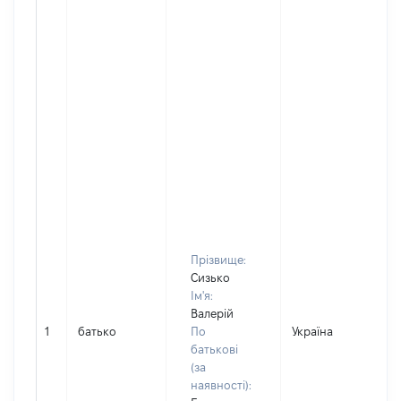
Прізвище:
Сизько
Ім'я:
Валерій
1
батько
По
Україна
Д
батькові
(за
наявності):