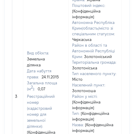
Поштовий індекс:
[Конфіденційна
інформація]
Автономна Республіка
Крим/область/місто зі
спеціальним статусом:
Черкаська
Район в області та
Автономній Республіці
Вид об'єкта:
Крим:
Золотоніський
Земельна
Територіальна громада:
ділянка
Золотоніська
Дата набуття
Тип населеного пункту:
права:
24.11.2015
Місто
Загальна площа
Населений пункт:
2
(м
):
0,07
[Член
Золотоноша
не н
3
Реєстраційний
Район у місті:
інфо
[Конфіденційна
номер
інформація]
(кадастровий
Тип:
[Конфіденційна
номер для
інформація]
земельної
Назва:
[Конфіденційна
ділянки):
інформація]
[Конфіденційна