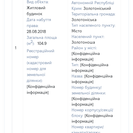
Вид об'єкта:
Автономній Республіці
Житловий
Крим:
Золотоніський
будинок
Територіальна громада:
Дата набуття
Золотоніська
Тип населеного пункту:
права:
Місто
28.08.2018
Населений пункт:
Загальна площа
[Член
2
Золотоноша
(м
):
104.9
не н
1
Район у місті:
Реєстраційний
інфо
[Конфіденційна
номер
інформація]
(кадастровий
Тип:
[Конфіденційна
номер для
інформація]
земельної
Назва:
[Конфіденційна
ділянки):
інформація]
[Конфіденційна
Номер будинку/
інформація]
земельної ділянки:
[Конфіденційна
інформація]
Номер корпусу/секції/
блоку:
[Конфіденційна
інформація]
Номер квартири/
кімнати/гаражу: