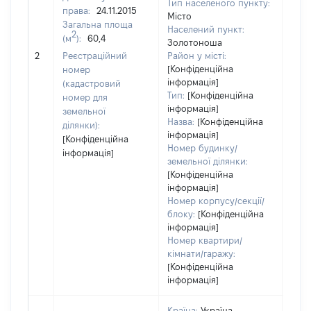
Тип населеного пункту:
права:
24.11.2015
Місто
Загальна площа
Населений пункт:
2
(м
):
60,4
[Член
Золотоноша
не н
2
Реєстраційний
Район у місті:
інфо
[Конфіденційна
номер
інформація]
(кадастровий
Тип:
[Конфіденційна
номер для
інформація]
земельної
Назва:
[Конфіденційна
ділянки):
інформація]
[Конфіденційна
Номер будинку/
інформація]
земельної ділянки:
[Конфіденційна
інформація]
Номер корпусу/секції/
блоку:
[Конфіденційна
інформація]
Номер квартири/
кімнати/гаражу:
[Конфіденційна
інформація]
Країна:
Україна