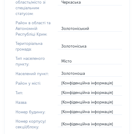
Черкаська
область/місто зі
спеціальним
статусом:
Район в області та
Золотоніський
Автономній
Республіці Крим:
Територіальна
Золотоніська
громада:
Тип населеного
Місто
пункту:
Золотоноша
Населений пункт:
[Конфіденційна інформація]
Район у місті:
[Конфіденційна інформація]
Тип:
[Конфіденційна інформація]
Назва:
[Конфіденційна інформація]
Номер будинку:
Номер корпусу/
[Конфіденційна інформація]
секції/блоку: