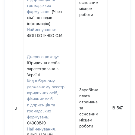
основним
громадських
місцем
формувань:
[Член
роботи
сім'ї не надав
інформацію]
Найменування:
ФОП КОТЕНКО О.М.
Джерело доходу:
Юридична особа,
зареєстрована в
Україні
Код в Єдиному
державному реєстрі
Заробітна
юридичних осіб,
плата
фізичних осіб –
отримана
підприємців та
за
181547
3
громадських
основним
формувань:
місцем
04060849
роботи
Найменування: