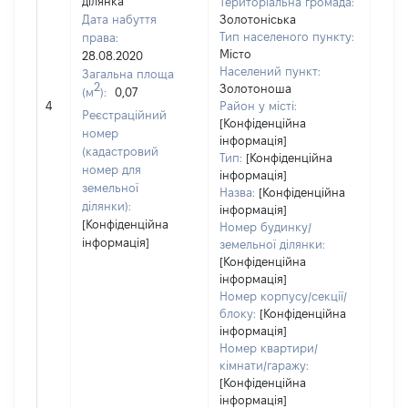
ділянка
Територіальна громада:
Дата набуття
Золотоніська
Тип населеного пункту:
права:
Місто
28.08.2020
Населений пункт:
Загальна площа
2
Золотоноша
(м
):
0,07
[Не 
4
Район у місті:
Реєстраційний
[Конфіденційна
номер
інформація]
(кадастровий
Тип:
[Конфіденційна
номер для
інформація]
земельної
Назва:
[Конфіденційна
ділянки):
інформація]
[Конфіденційна
Номер будинку/
інформація]
земельної ділянки:
[Конфіденційна
інформація]
Номер корпусу/секції/
блоку:
[Конфіденційна
інформація]
Номер квартири/
кімнати/гаражу:
[Конфіденційна
інформація]