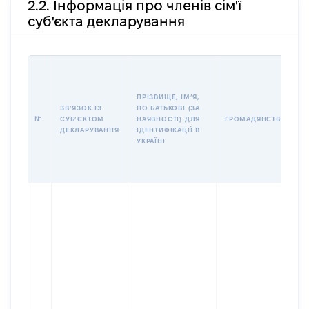
2.2. Інформація про членів сім'ї
суб'єкта декларування
П
І
Б
ПРІЗВИЩЕ, ІМʼЯ,
І
ЗВʼЯЗОК ІЗ
ПО БАТЬКОВІ (ЗА
№
СУБʼЄКТОМ
НАЯВНОСТІ) ДЛЯ
ГРОМАДЯНСТВО
У
ДЕКЛАРУВАННЯ
ІДЕНТИФІКАЦІЇ В
Д
УКРАЇНІ