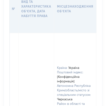
ВИД ТА
ПРА
ХАРАКТЕРИСТИКА
МІСЦЕЗНАХОДЖЕННЯ
№
ЗА
ОБʼЄКТА, ДАТА
ОБʼЄКТА
ОС
НАБУТТЯ ПРАВА
ГР
ОЦІ
ГРН
Країна:
Україна
Поштовий індекс:
[Конфіденційна
інформація]
Автономна Республіка
Крим/область/місто зі
спеціальним статусом:
Черкаська
Район в області та