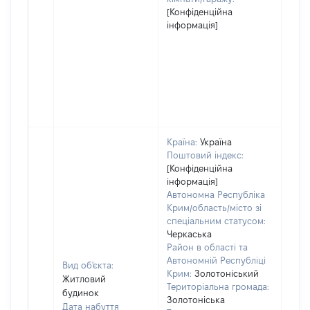
[Конфіденційна
інформація]
Країна:
Україна
Поштовий індекс:
[Конфіденційна
інформація]
Автономна Республіка
Крим/область/місто зі
спеціальним статусом:
Черкаська
Район в області та
Автономній Республіці
Вид об'єкта:
Крим:
Золотоніський
Житловий
Територіальна громада:
будинок
Золотоніська
Дата набуття