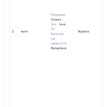
Прізвище:
Сизько
Ім'я:
Інна
По
2
мати
Україна
Д
батькові
(за
наявності):
Валеріївна