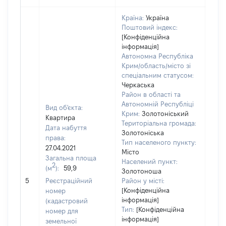
Країна:
Україна
Поштовий індекс:
[Конфіденційна
інформація]
Автономна Республіка
Крим/область/місто зі
спеціальним статусом:
Черкаська
Район в області та
Автономній Республіці
Вид об'єкта:
Крим:
Золотоніський
Квартира
Територіальна громада:
Дата набуття
Золотоніська
права:
Тип населеного пункту:
1197
27.04.2021
Місто
Тип
Загальна площа
Населений пункт:
варт
2
(м
):
59,9
Золотоноша
обʼє
5
Реєстраційний
Район у місті:
варт
[Конфіденційна
номер
дату
інформація]
(кадастровий
набу
Тип:
[Конфіденційна
номер для
пра
інформація]
земельної