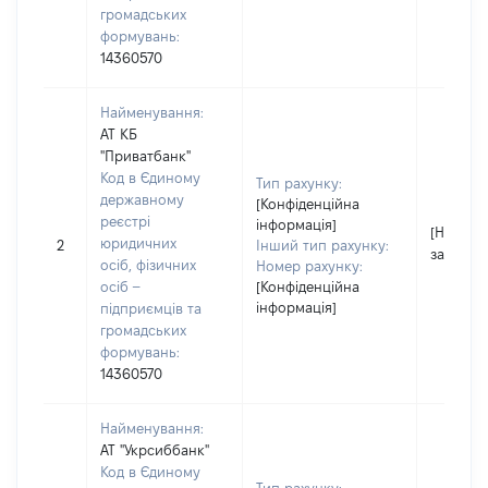
громадських
формувань:
14360570
Найменування:
АТ КБ
"Приватбанк"
Код в Єдиному
Тип рахунку:
державному
[Конфіденційна
реєстрі
інформація]
[Не
юридичних
2
Інший тип рахунку:
застосо
осіб, фізичних
Номер рахунку:
осіб –
[Конфіденційна
інформація]
підприємців та
громадських
формувань:
14360570
Найменування:
АТ "Укрсиббанк"
Код в Єдиному