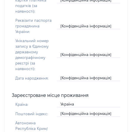
картки платника
податків (за
наявності):
Реквізити паспорта
[Конфіденційна інформація]
громадянина
України:
Унікальний номер
запису в Єдиному
державному
[Конфіденційна інформація]
демографічному
реєстрі (за
наявності):
[Конфіденційна інформація]
Дата народження:
Зареєстроване місце проживання
Україна
Країна:
[Конфіденційна інформація]
Поштовий індекс:
Автономна
Республіка Крим/