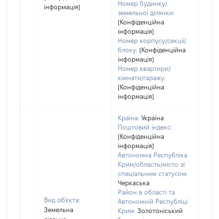
Номер будинку/
інформація]
земельної ділянки:
[Конфіденційна
інформація]
Номер корпусу/секції/
блоку:
[Конфіденційна
інформація]
Номер квартири/
кімнати/гаражу:
[Конфіденційна
інформація]
Країна:
Україна
Поштовий індекс:
[Конфіденційна
інформація]
Автономна Республіка
Крим/область/місто зі
спеціальним статусом:
Черкаська
Район в області та
Вид об'єкта:
Автономній Республіці
Земельна
Крим:
Золотоніський