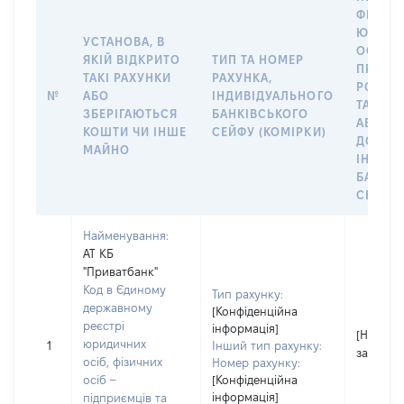
ФІЗИЧН
ЮРИДИ
УСТАНОВА, В
ОСОБУ,
ЯКІЙ ВІДКРИТО
ТИП ТА НОМЕР
ПРАВО
ТАКІ РАХУНКИ
РАХУНКА,
РОЗПО
№
АБО
ІНДИВІДУАЛЬНОГО
ТАКИМ
ЗБЕРІГАЮТЬСЯ
БАНКІВСЬКОГО
АБО М
КОШТИ ЧИ ІНШЕ
СЕЙФУ (КОМІРКИ)
ДО
МАЙНО
ІНДИВ
БАНКІ
СЕЙФУ 
Найменування:
АТ КБ
"Приватбанк"
Код в Єдиному
Тип рахунку:
державному
[Конфіденційна
реєстрі
інформація]
[Не
юридичних
1
Інший тип рахунку:
застосо
осіб, фізичних
Номер рахунку:
осіб –
[Конфіденційна
інформація]
підприємців та