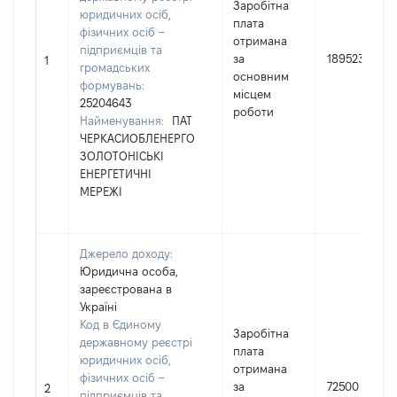
Заробітна
юридичних осіб,
плата
фізичних осіб –
отримана
підприємців та
за
189523
1
громадських
основним
формувань:
місцем
25204643
роботи
Найменування:
ПАТ
ЧЕРКАСИОБЛЕНЕРГО
ЗОЛОТОНІСЬКІ
ЕНЕРГЕТИЧНІ
МЕРЕЖІ
Джерело доходу:
Юридична особа,
зареєстрована в
Україні
Код в Єдиному
Заробітна
державному реєстрі
плата
юридичних осіб,
отримана
фізичних осіб –
за
72500
2
підприємців та