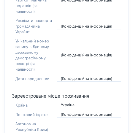
картки платника
податків (за
наявності):
Реквізити паспорта
[Конфіденційна інформація]
громадянина
України:
Унікальний номер
запису в Єдиному
державному
[Конфіденційна інформація]
демографічному
реєстрі (за
наявності):
[Конфіденційна інформація]
Дата народження:
Зареєстроване місце проживання
Україна
Країна:
[Конфіденційна інформація]
Поштовий індекс:
Автономна
Республіка Крим/