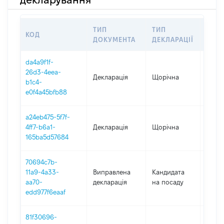
ТИП
ТИП
КОД
ПЕР
ДОКУМЕНТА
ДЕКЛАРАЦІЇ
da4a9f1f-
26d3-4eea-
Декларація
Щорічна
2025
b1c4-
e0f4a45bfb88
a24eb475-5f7f-
4ff7-b6a1-
Декларація
Щорічна
2024
165ba5d57684
70694c7b-
11a9-4a33-
Виправлена
Кандидата
2024
aa70-
декларація
на посаду
edd977f6eaaf
81f30696-