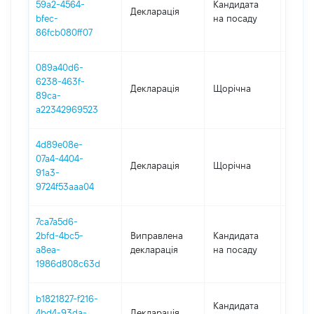
59a2-4564-
Кандидата
Декларація
2024
bfec-
на посаду
86fcb080ff07
089a40d6-
6238-463f-
Декларація
Щорічна
2022
89ca-
a22342969523
4d89e08e-
07a4-4404-
Декларація
Щорічна
2021
91a3-
9724f53aaa04
7ca7a5d6-
2bfd-4bc5-
Виправлена
Кандидата
2021
a8ea-
декларація
на посаду
1986d808c63d
b1821827-f216-
Кандидата
4bd4-93da-
Декларація
2021