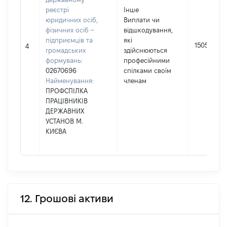
реєстрі
Інше
юридичних осіб,
Виплати чи
фізичних осіб –
відшкодування,
підприємців та
які
1505
4
громадських
здійснюються
формувань:
професійними
02670696
спілками своїм
Найменування:
членам
ПРОФСПІЛКА
ПРАЦІВНИКІВ
ДЕРЖАВНИХ
УСТАНОВ М.
КИЄВА
12. Грошові активи