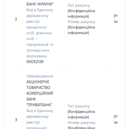
БАНК УКРАЇНИ"
Тип рахунку:
Код в Єдиному
[Конфіденційна
державному
[Не
інформація]
2
реєстрі
застосо
Номер рахунку:
юридичних
[Конфіденційна
інформація]
осіб, фізичних
осіб –
підприємців та
громадських
формувань:
00032129
Найменування:
АКЦІОНЕРНЕ
ТОВАРИСТВО
КОМЕРЦІЙНИЙ
БАНК
"ПРИВАТБАНК"
Тип рахунку:
Код в Єдиному
[Конфіденційна
державному
[Не
інформація]
3
реєстрі
застосо
Номер рахунку:
юридичних
[Конфіденційна