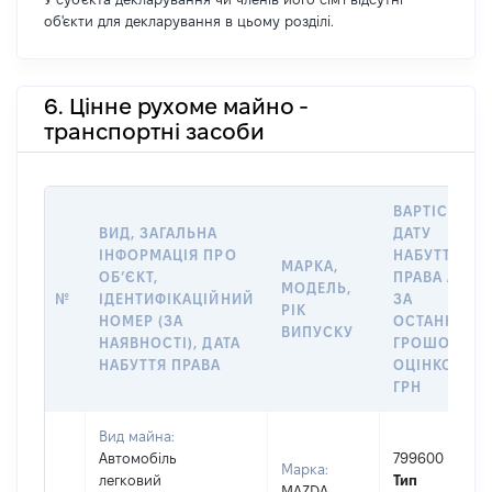
об'єкти для декларування в цьому розділі.
6. Цінне рухоме майно -
транспортні засоби
ВАРТІСТЬ Н
ВИД, ЗАГАЛЬНА
ДАТУ
ІНФОРМАЦІЯ ПРО
НАБУТТЯ
МАРКА,
ОБʼЄКТ,
ПРАВА АБО
МОДЕЛЬ,
№
ІДЕНТИФІКАЦІЙНИЙ
ЗА
РІК
НОМЕР (ЗА
ОСТАННЬО
ВИПУСКУ
НАЯВНОСТІ), ДАТА
ГРОШОВОЮ
НАБУТТЯ ПРАВА
ОЦІНКОЮ,
ГРН
Вид майна:
Автомобіль
799600
Марка:
легковий
Тип
MAZDA