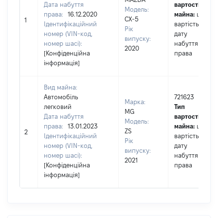
Дата набуття
вартості
Модель:
права:
16.12.2020
майна:
це
CX-5
1
Ідентифікаційний
вартість на
Рік
номер (VIN-код,
дату
випуску:
номер шасі):
набуття
2020
[Конфіденційна
права
інформація]
Вид майна:
Автомобіль
721623
Марка:
легковий
Тип
MG
Дата набуття
вартості
Модель:
права:
13.01.2023
майна:
це
ZS
2
Ідентифікаційний
вартість на
Рік
номер (VIN-код,
дату
випуску:
номер шасі):
набуття
2021
[Конфіденційна
права
інформація]