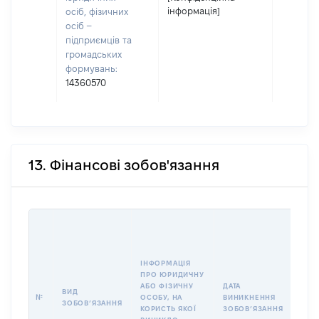
інформація]
осіб, фізичних
осіб –
підприємців та
громадських
формувань:
14360570
13. Фінансові зобов'язання
ІНФОРМАЦІЯ
ПРО ЮРИДИЧНУ
АБО ФІЗИЧНУ
ДАТА
ВИД
ВАЛ
№
ОСОБУ, НА
ВИНИКНЕННЯ
ЗОБОВʼЯЗАННЯ
ЗОБ
КОРИСТЬ ЯКОЇ
ЗОБОВʼЯЗАННЯ