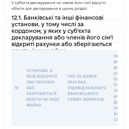
У суб'єкта декларування чи членів його сім'ї відсутні
об'єкти для декларування в цьому розділі.
12.1. Банківські та інші фінансові
установи, у тому числі за
кордоном, у яких у суб'єкта
декларування або членів його сім'ї
відкриті рахунки або зберігаються
кошти, інше майно
ІНФОР
ФІЗИЧН
ЮРИДИ
УСТАНОВА, В
ОСОБУ,
ЯКІЙ ВІДКРИТО
ТИП ТА НОМЕР
ПРАВО
ТАКІ РАХУНКИ
РАХУНКА,
РОЗПО
№
АБО
ІНДИВІДУАЛЬНОГО
ТАКИМ
ЗБЕРІГАЮТЬСЯ
БАНКІВСЬКОГО
АБО М
КОШТИ ЧИ ІНШЕ
СЕЙФУ (КОМІРКИ)
ДО
МАЙНО
ІНДИВ
БАНКІ
СЕЙФУ 