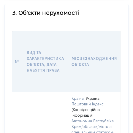
3. Об'єкти нерухомості
ВАР
ДАТ
НАБ
ВИД ТА
ПРА
ХАРАКТЕРИСТИКА
МІСЦЕЗНАХОДЖЕННЯ
№
ЗА
ОБʼЄКТА, ДАТА
ОБʼЄКТА
ОС
НАБУТТЯ ПРАВА
ГР
ОЦІ
ГРН
Країна:
Україна
Поштовий індекс:
[Конфіденційна
інформація]
Автономна Республіка
Крим/область/місто зі
спеціальним статусом: