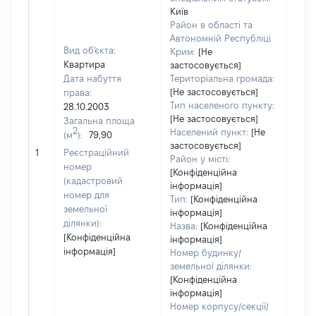
Київ
Район в області та
Автономній Республіці
Вид об'єкта:
Крим:
[Не
Квартира
застосовується]
Дата набуття
Територіальна громада:
[Не застосовується]
права:
709
Тип населеного пункту:
28.10.2003
Тип
[Не застосовується]
Загальна площа
варт
2
Населений пункт:
[Не
(м
):
79,90
обʼє
застосовується]
1
Реєстраційний
варт
Район у місті:
номер
дату
[Конфіденційна
(кадастровий
інформація]
набу
номер для
Тип:
[Конфіденційна
пра
земельної
інформація]
ділянки):
Назва:
[Конфіденційна
[Конфіденційна
інформація]
інформація]
Номер будинку/
земельної ділянки:
[Конфіденційна
інформація]
Номер корпусу/секції/