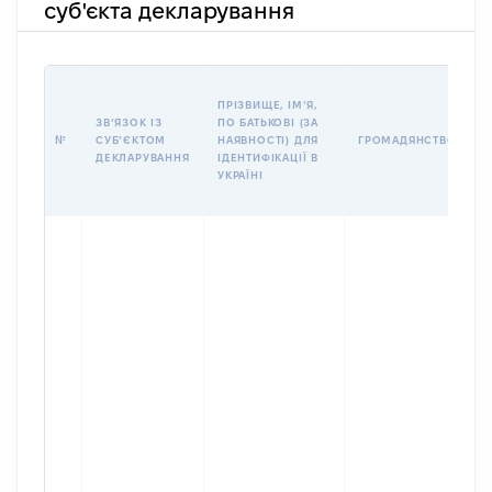
суб'єкта декларування
П
ПРІЗВИЩЕ, ІМʼЯ,
Б
ЗВʼЯЗОК ІЗ
ПО БАТЬКОВІ (ЗА
І
№
СУБʼЄКТОМ
НАЯВНОСТІ) ДЛЯ
ГРОМАДЯНСТВО
М
ДЕКЛАРУВАННЯ
ІДЕНТИФІКАЦІЇ В
УКРАЇНІ