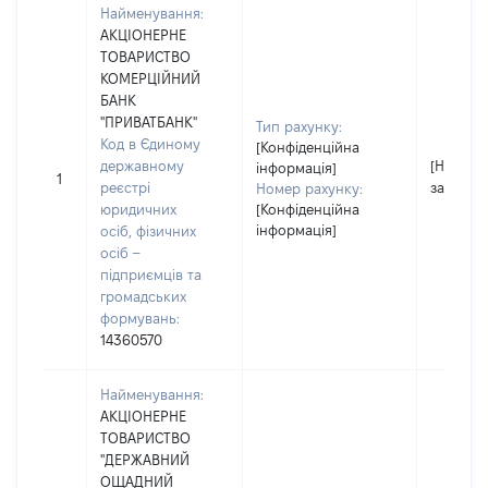
Найменування:
АКЦІОНЕРНЕ
ТОВАРИСТВО
КОМЕРЦІЙНИЙ
БАНК
"ПРИВАТБАНК"
Тип рахунку:
Код в Єдиному
[Конфіденційна
державному
[Не
інформація]
1
реєстрі
застосо
Номер рахунку:
юридичних
[Конфіденційна
інформація]
осіб, фізичних
осіб –
підприємців та
громадських
формувань:
14360570
Найменування:
АКЦІОНЕРНЕ
ТОВАРИСТВО
"ДЕРЖАВНИЙ
ОЩАДНИЙ