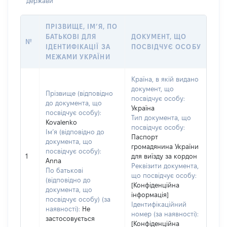
держави
ПРІЗВИЩЕ, ІМ’Я, ПО
БАТЬКОВІ ДЛЯ
ДОКУМЕНТ, ЩО
№
ІДЕНТИФІКАЦІЇ ЗА
ПОСВІДЧУЄ ОСОБУ
МЕЖАМИ УКРАЇНИ
Країна, в якій видано
документ, що
Прізвище (відповідно
посвідчує особу:
до документа, що
Україна
посвідчує особу):
Тип документа, що
Kovalenko
посвідчує особу:
Ім’я (відповідно до
Паспорт
документа, що
громадянина України
посвідчує особу):
1
для виїзду за кордон
Anna
Реквізити документа,
По батькові
що посвідчує особу:
(відповідно до
[Конфіденційна
документа, що
інформація]
посвідчує особу) (за
Ідентифікаційний
наявності):
Не
номер (за наявності):
застосовується
[Конфіденційна