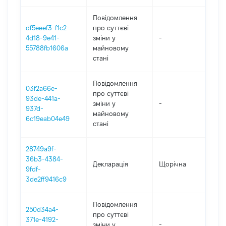
Повідомлення
df5eeef3-f1c2-
про суттєві
4d18-9e41-
зміни y
-
202
55788fb1606a
майновому
стані
Повідомлення
03f2a66e-
про суттєві
93de-441a-
зміни y
-
202
937d-
майновому
6c19eab04e49
стані
28749a9f-
36b3-4384-
Декларація
Щорічна
202
9fdf-
3de2ff9416c9
Повідомлення
250d34a4-
про суттєві
371e-4192-
зміни y
-
202