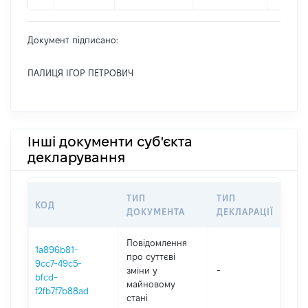
Документ підписано:
ПАЛИЦЯ ІГОР ПЕТРОВИЧ
Інші документи суб'єкта
декларування
ТИП
ТИП
КОД
ПЕ
ДОКУМЕНТА
ДЕКЛАРАЦІЇ
Повідомлення
1a896b81-
про суттєві
9cc7-49c5-
зміни y
-
202
bfcd-
майновому
f2fb7f7b88ad
стані