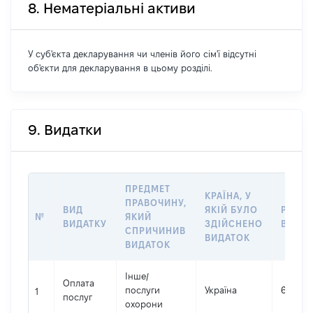
8. Нематеріальні активи
У суб'єкта декларування чи членів його сім'ї відсутні
об'єкти для декларування в цьому розділі.
9. Видатки
ПРЕДМЕТ
КРАЇНА, У
ПРАВОЧИНУ,
ВИД
ЯКІЙ БУЛО
РОЗМ
№
ЯКИЙ
ВИДАТКУ
ЗДІЙСНЕНО
ВИДАТ
СПРИЧИНИВ
ВИДАТОК
ВИДАТОК
Інше
/
Оплата
послуги
Україна
60000
1
послуг
охорони