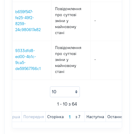
Повідомлення
b659f547-
про суттєві
fe25-49f2-
зміни y
-
202
8259-
майновому
24c980617e82
стані
Повідомлення
9333dfd8-
про суттєві
ed00-4b1c-
зміни y
-
202
9ca5-
майновому
de59567766c1
стані
1 - 10 з 64
Перша
Попередня
Сторінка
з
7
Наступна
Остання