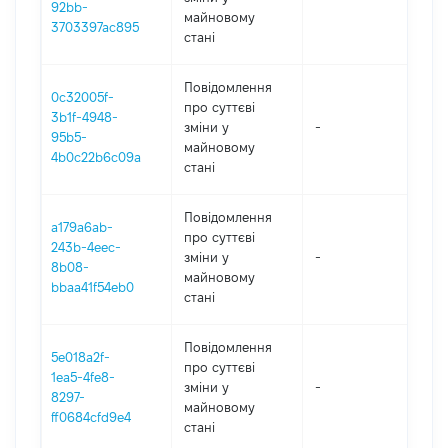
92bb-
майновому
3703397ac895
стані
Повідомлення
0c32005f-
про суттєві
3b1f-4948-
зміни y
-
202
95b5-
майновому
4b0c22b6c09a
стані
Повідомлення
a179a6ab-
про суттєві
243b-4eec-
зміни y
-
202
8b08-
майновому
bbaa41f54eb0
стані
Повідомлення
5e018a2f-
про суттєві
1ea5-4fe8-
зміни y
-
202
8297-
майновому
ff0684cfd9e4
стані