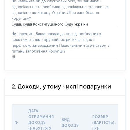
Чи належите Ви до службових осіб, які займають
відповідальне та особливо відповідальне становище,
відповідно до Закону України «Про запобігання
корупції»?
Судді, судді Конституційного Суду України
Чи належить Ваша посада до посад, пов'язаних з
високим рівнем корупційних ризиків, згідно з
переліком, затвердженим Національним агентством з
питань запобігання корупції?
Ні
2. Доходи, у тому числі подарунки
ДАТА
ІН
ОТРИМАННЯ
РОЗМІР
ВИД
ПР
№
ДОХОДУ
(ВАРТІСТЬ),
ДОХОДУ
(Д
(НАБУТТЯ У
ГРН