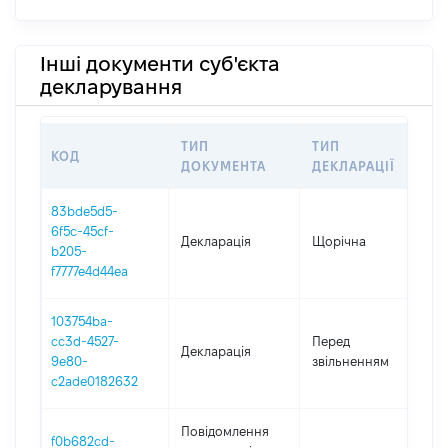
Інші документи суб'єкта
декларування
ТИП
ТИП
КОД
П
ДОКУМЕНТА
ДЕКЛАРАЦІЇ
83bde5d5-
6f5c-45cf-
Декларація
Щорічна
20
b205-
f7777e4d44ea
103754ba-
01
cc3d-4527-
Перед
Декларація
-
9e80-
звільненням
04
c2ade0182632
Повідомлення
f0b682cd-