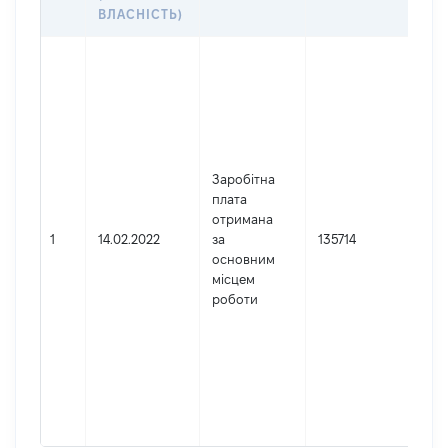
ДО
ВЛАСНІСТЬ)
Дже
Юр
осо
зар
в У
Най
Заробітна
ДН
плата
АП
отримана
СУ
1
14.02.2022
за
135714
Код
основним
де
місцем
реє
роботи
юр
осі
осі
під
гро
фор
422