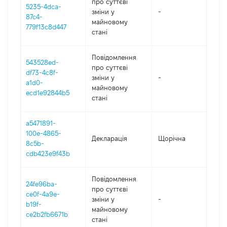
про суттєві
5235-4dca-
зміни y
-
20
87c4-
майновому
779f13c8d447
стані
Повідомлення
543528ed-
про суттєві
df73-4c8f-
зміни y
-
20
a1d0-
майновому
ecd1e92844b5
стані
a5471891-
100e-4865-
Декларація
Щорічна
20
8c5b-
cdb423e9f43b
Повідомлення
24fe96ba-
про суттєві
ce0f-4a9e-
зміни y
-
20
b19f-
майновому
ce2b2fb6671b
стані