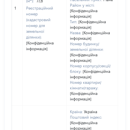
(м
):
77,8
[Не
Район у місті:
1
Реєстраційний
заст
[Конфіденційна
номер
інформація]
(кадастровий
Тип:
[Конфіденційна
номер для
інформація]
земельної
Назва:
[Конфіденційна
ділянки):
інформація]
[Конфіденційна
Номер будинку/
інформація]
земельної ділянки:
[Конфіденційна
інформація]
Номер корпусу/секції/
блоку:
[Конфіденційна
інформація]
Номер квартири/
кімнати/гаражу:
[Конфіденційна
інформація]
Країна:
Україна
Поштовий індекс:
[Конфіденційна
інформація]