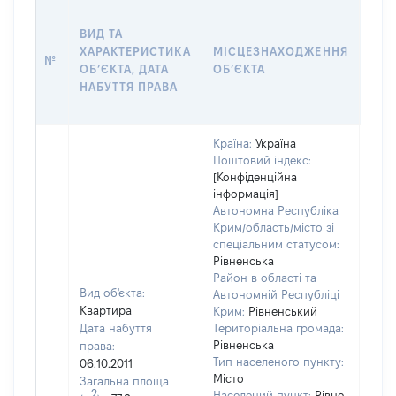
ВАР
ВИД ТА
ДАТ
ХАРАКТЕРИСТИКА
МІСЦЕЗНАХОДЖЕННЯ
ПРА
№
ОБʼЄКТА, ДАТА
ОБʼЄКТА
ОС
НАБУТТЯ ПРАВА
ГР
ОЦІ
Країна:
Україна
Поштовий індекс:
[Конфіденційна
інформація]
Автономна Республіка
Крим/область/місто зі
спеціальним статусом:
Рівненська
Район в області та
Вид об'єкта:
Автономній Республіці
Квартира
Крим:
Рівненський
Дата набуття
Територіальна громада:
Рівненська
права:
Тип населеного пункту:
06.10.2011
Місто
Загальна площа
2
Населений пункт:
Рівне