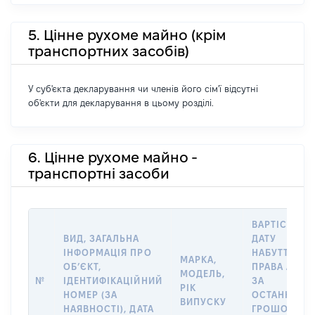
5. Цінне рухоме майно (крім
транспортних засобів)
У суб'єкта декларування чи членів його сім'ї відсутні
об'єкти для декларування в цьому розділі.
6. Цінне рухоме майно -
транспортні засоби
ВАРТІСТЬ Н
ВИД, ЗАГАЛЬНА
ДАТУ
ІНФОРМАЦІЯ ПРО
НАБУТТЯ
МАРКА,
ОБʼЄКТ,
ПРАВА АБО
МОДЕЛЬ,
№
ІДЕНТИФІКАЦІЙНИЙ
ЗА
РІК
НОМЕР (ЗА
ОСТАННЬО
ВИПУСКУ
НАЯВНОСТІ), ДАТА
ГРОШОВОЮ