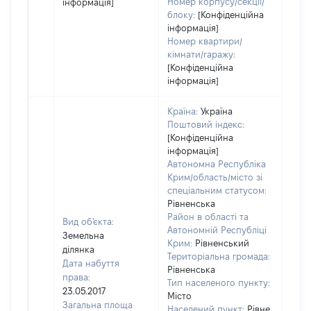
Номер корпусу/секції/
інформація]
блоку:
[Конфіденційна
інформація]
Номер квартири/
кімнати/гаражу:
[Конфіденційна
інформація]
Країна:
Україна
Поштовий індекс:
[Конфіденційна
інформація]
Автономна Республіка
Крим/область/місто зі
спеціальним статусом:
Рівненська
Район в області та
Вид об'єкта:
Автономній Республіці
Земельна
Крим:
Рівненський
ділянка
Територіальна громада:
Дата набуття
Рівненська
права:
Тип населеного пункту:
23.05.2017
Місто
1071
Загальна площа
Населений пункт:
Рівне