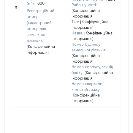
Тип 
2
(м
):
600
Район у місті:
обʼє
3
[Конфіденційна
Реєстраційний
варт
інформація]
номер
набу
Тип:
[Конфіденційна
(кадастровий
інформація]
номер для
Назва:
[Конфіденційна
земельної
інформація]
ділянки):
Номер будинку/
[Конфіденційна
земельної ділянки:
інформація]
[Конфіденційна
інформація]
Номер корпусу/секції/
блоку:
[Конфіденційна
інформація]
Номер квартири/
кімнати/гаражу:
[Конфіденційна
інформація]