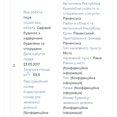
Автономна Республіка
Крим/область/місто зі
Вид об'єкта:
спеціальним статусом:
Інше
Рівненська
Інший вид
Район в області та
об'єкта:
Садовий
Автономній Республіці
будинок з
Крим:
Рівненський
надвірними
Територіальна громада:
Рівненська
будівлями та
Тип населеного пункту:
спорудами
Місто
Дата набуття
1071
Населений пункт:
Рівне
права:
Тип 
Район у місті:
23.05.2017
обʼє
2
[Конфіденційна
Загальна площа
варт
інформація]
2
(м
):
69,8
набу
Тип:
[Конфіденційна
Реєстраційний
інформація]
номер
Назва:
[Конфіденційна
(кадастровий
інформація]
номер для
Номер будинку/
земельної
земельної ділянки:
ділянки):
[Конфіденційна
[Конфіденційна
інформація]