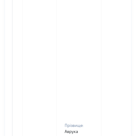
Прізвище:
Аврука