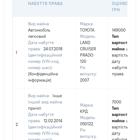
НАБУТТЯ ПРАВА
ОЦІНКОЮ,
ГРН
Вид майна:
Марка:
Автомобіль
TOYOTA
149000
легковий
Модель:
Тип
Дата набуття
LAND
вартості
права:
24.07.2018
CRUISER
майна:
це
1
Ідентифікаційний
PRADO
вартість на
номер (VIN-код,
120
дату
номер шасі):
Рік
набуття
[Конфіденційна
випуску:
права
інформація]
2007
Вид майна:
Інше
Інший вид майна:
7000
Марка:
причіп
Тип
КРД
Дата набуття
вартості
Модель:
права:
12.02.2014
майна:
це
050122
2
Ідентифікаційний
вартість на
Рік
номер (VIN-код,
дату
випуску:
номер шасі):
набуття