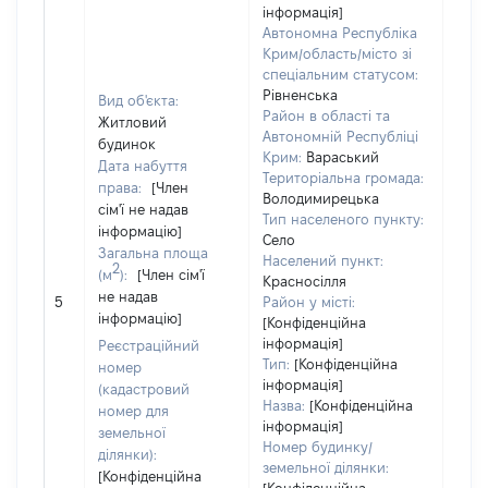
інформація]
Автономна Республіка
Крим/область/місто зі
спеціальним статусом:
Рівненська
Вид об'єкта:
Район в області та
Житловий
Автономній Республіці
будинок
Крим:
Вараський
Дата набуття
Територіальна громада:
права:
[Член
Володимирецька
сім'ї не надав
Тип населеного пункту:
інформацію]
Село
Загальна площа
Населений пункт:
2
(м
):
[Член сім'ї
[Член
Красносілля
не надав
нада
5
Район у місті:
інформацію]
інфо
[Конфіденційна
інформація]
Реєстраційний
Тип:
[Конфіденційна
номер
інформація]
(кадастровий
Назва:
[Конфіденційна
номер для
інформація]
земельної
Номер будинку/
ділянки):
земельної ділянки:
[Конфіденційна