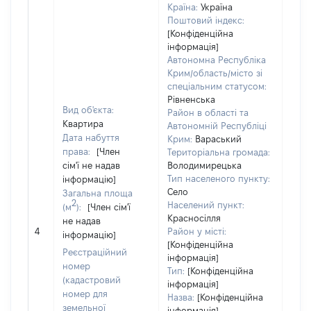
Країна:
Україна
Поштовий індекс:
[Конфіденційна
інформація]
Автономна Республіка
Крим/область/місто зі
спеціальним статусом:
Рівненська
Вид об'єкта:
Район в області та
Квартира
Автономній Республіці
Дата набуття
Крим:
Вараський
права:
[Член
Територіальна громада:
сім'ї не надав
Володимирецька
Тип населеного пункту:
інформацію]
Село
Загальна площа
2
Населений пункт:
(м
):
[Член сім'ї
[Член
Красносілля
не надав
нада
4
Район у місті:
інформацію]
інфо
[Конфіденційна
Реєстраційний
інформація]
номер
Тип:
[Конфіденційна
(кадастровий
інформація]
номер для
Назва:
[Конфіденційна
земельної
інформація]