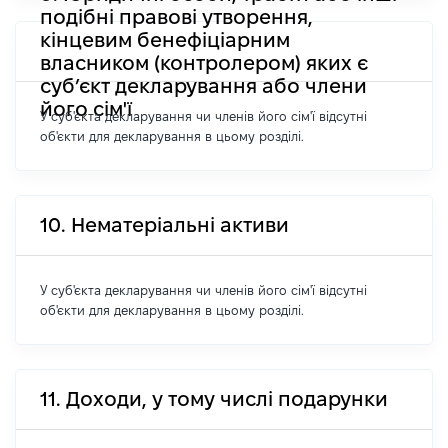
подібні правові утворення,
кінцевим бенефіціарним
власником (контролером) яких є
суб’єкт декларування або члени
його сім'ї
У суб'єкта декларування чи членів його сім'ї відсутні
об'єкти для декларування в цьому розділі.
10. Нематеріальні активи
У суб'єкта декларування чи членів його сім'ї відсутні
об'єкти для декларування в цьому розділі.
11. Доходи, у тому числі подарунки