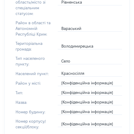
Рівненська
область/місто зі
спеціальним
статусом:
Район в області та
Вараський
Автономній
Республіці Крим:
Територіальна
Володимирецька
громада:
Тип населеного
Село
пункту:
Красносілля
Населений пункт:
[Конфіденційна інформація]
Район у місті:
[Конфіденційна інформація]
Тип:
[Конфіденційна інформація]
Назва:
[Конфіденційна інформація]
Номер будинку:
Номер корпусу/
[Конфіденційна інформація]
секції/блоку: