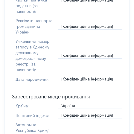
картки платника
податків (за
наявності):
Реквізити паспорта
[Конфіденційна інформація]
громадянина
України:
Унікальний номер
запису в Єдиному
державному
[Конфіденційна інформація]
демографічному
реєстрі (за
наявності):
[Конфіденційна інформація]
Дата народження:
Зареєстроване місце проживання
Україна
Країна:
[Конфіденційна інформація]
Поштовий індекс:
Автономна
Республіка Крим/