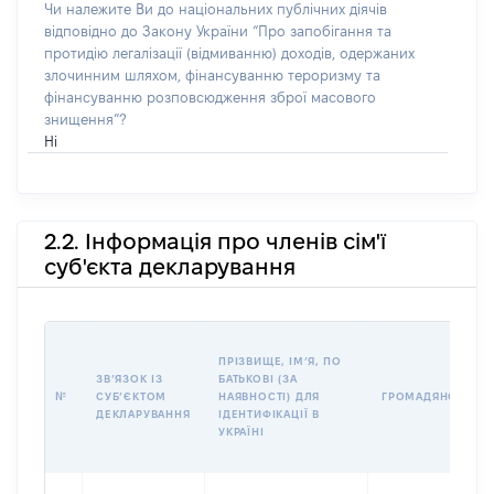
Чи належите Ви до національних публічних діячів
відповідно до Закону України “Про запобігання та
протидію легалізації (відмиванню) доходів, одержаних
злочинним шляхом, фінансуванню тероризму та
фінансуванню розповсюдження зброї масового
знищення”?
Ні
2.2. Інформація про членів сім'ї
суб'єкта декларування
ПРІЗВИЩЕ, ІМʼЯ, ПО
ЗВʼЯЗОК ІЗ
БАТЬКОВІ (ЗА
№
СУБʼЄКТОМ
НАЯВНОСТІ) ДЛЯ
ГРОМАДЯНСТВО
ДЕКЛАРУВАННЯ
ІДЕНТИФІКАЦІЇ В
УКРАЇНІ