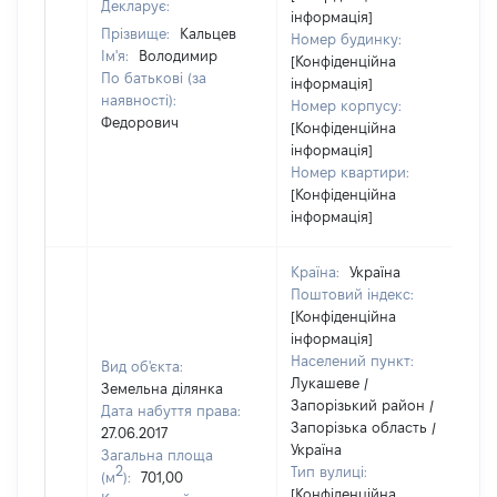
Декларує:
інформація]
Прізвище:
Кальцев
Номер будинку:
Ім'я:
Володимир
[Конфіденційна
По батькові (за
інформація]
наявності):
Номер корпусу:
Федорович
[Конфіденційна
інформація]
Номер квартири:
[Конфіденційна
інформація]
Країна:
Україна
Поштовий індекс:
[Конфіденційна
інформація]
Населений пункт:
Вид об'єкта:
Лукашеве /
Земельна ділянка
Запорізький район /
Дата набуття права:
Запорізька область /
27.06.2017
Україна
Загальна площа
2
Тип вулиці:
(м
):
701,00
[Конфіденційна