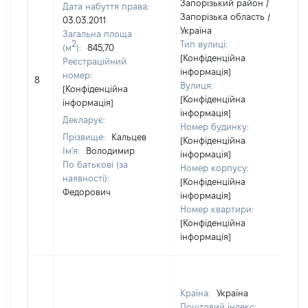
Запорізький район /
Дата набуття права:
Запорізька область /
03.03.2011
Україна
Загальна площа
2
Тип вулиці:
(м
):
845,70
[Конфіденційна
Реєстраційний
інформація]
[
номер:
8
Вулиця:
в
[Конфіденційна
[Конфіденційна
інформація]
інформація]
Декларує:
Номер будинку:
Прізвище:
Кальцев
[Конфіденційна
Ім'я:
Володимир
інформація]
По батькові (за
Номер корпусу:
наявності):
[Конфіденційна
Федорович
інформація]
Номер квартири:
[Конфіденційна
інформація]
Країна:
Україна
Поштовий індекс: