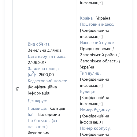
інформація]
Країна:
Україна
Поштовий індекс:
[Конфіденційна
інформація]
Населений пункт:
Вид об'єкта:
Придніпровське /
Земельна ділянка
Запорізький район /
Дата набуття права:
Запорізька область /
27.06.2017
Україна
Загальна площа
2
Тип вулиці:
(м
):
2500,00
[Конфіденційна
Кадастровий номер:
інформація]
[Конфіденційна
17
2
Вулиця:
інформація]
[Конфіденційна
Декларує:
інформація]
Прізвище:
Кальцев
Номер будинку:
Ім'я:
Володимир
[Конфіденційна
По батькові (за
інформація]
наявності):
Номер корпусу:
Федорович
[Конфіденційна