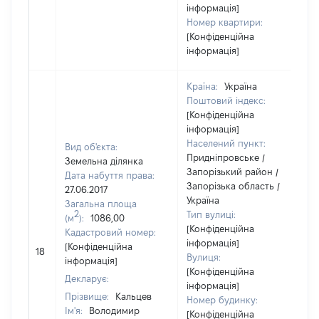
інформація]
Номер квартири:
[Конфіденційна
інформація]
Країна:
Україна
Поштовий індекс:
[Конфіденційна
інформація]
Населений пункт:
Вид об'єкта:
Придніпровське /
Земельна ділянка
Запорізький район /
Дата набуття права:
Запорізька область /
27.06.2017
Україна
Загальна площа
2
Тип вулиці:
(м
):
1086,00
[Конфіденційна
Кадастровий номер:
інформація]
[Конфіденційна
18
1
Вулиця:
інформація]
[Конфіденційна
Декларує:
інформація]
Прізвище:
Кальцев
Номер будинку:
Ім'я:
Володимир
[Конфіденційна