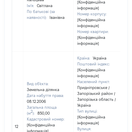
[Конфіденційна
Ім'я:
Світлана
інформація]
По батькові (за
Номер корпусу:
наявності):
Іванівна
[Конфіденційна
інформація]
Номер квартири:
[Конфіденційна
інформація]
Країна:
Україна
Поштовий індекс:
[Конфіденційна
інформація]
Населений пункт:
Вид об'єкта:
Придніпровське /
Земельна ділянка
Запорізький район /
Дата набуття права:
Запорізька область /
08.12.2006
Україна
Загальна площа
Тип вулиці:
2
(м
):
850,00
[Конфіденційна
Кадастровий номер:
інформація]
[
[Конфіденційна
12
Вулиця:
в
інформація]