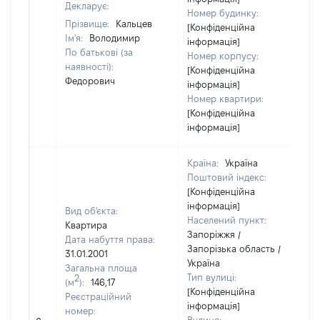
Декларує:
Номер будинку:
Прізвище:
Кальцев
[Конфіденційна
Ім'я:
Володимир
інформація]
По батькові (за
Номер корпусу:
наявності):
[Конфіденційна
Федорович
інформація]
Номер квартири:
[Конфіденційна
інформація]
Країна:
Україна
Поштовий індекс:
[Конфіденційна
інформація]
Вид об'єкта:
Населений пункт:
Квартира
Запоріжжя /
Дата набуття права:
Запорізька область /
31.01.2001
Україна
Загальна площа
Тип вулиці:
2
(м
):
146,17
[Конфіденційна
Реєстраційний
інформація]
номер:
[