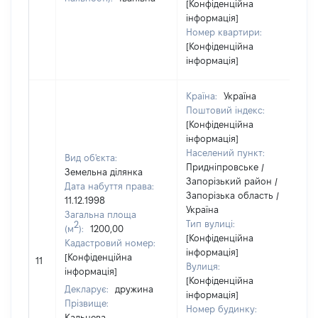
[Конфіденційна
інформація]
Номер квартири:
[Конфіденційна
інформація]
Країна:
Україна
Поштовий індекс:
[Конфіденційна
інформація]
Населений пункт:
Вид об'єкта:
Придніпровське /
Земельна ділянка
Запорізький район /
Дата набуття права:
Запорізька область /
11.12.1998
Україна
Загальна площа
Тип вулиці:
2
(м
):
1200,00
[Конфіденційна
Кадастровий номер:
інформація]
[
[Конфіденційна
11
Вулиця:
в
інформація]
[Конфіденційна
Декларує:
дружина
інформація]
Прізвище:
Номер будинку:
Кальцева