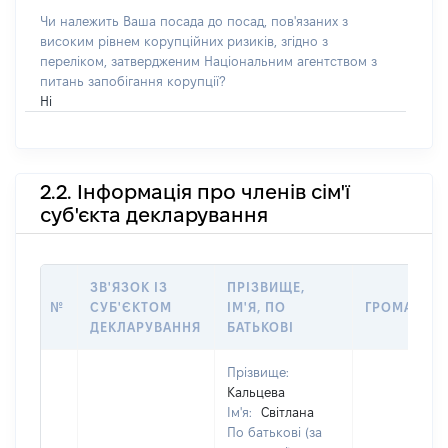
Чи належить Ваша посада до посад, пов'язаних з
високим рівнем корупційних ризиків, згідно з
переліком, затвердженим Національним агентством з
питань запобігання корупції?
Ні
2.2. Інформація про членів сім'ї
суб'єкта декларування
ЗВ'ЯЗОК ІЗ
ПРІЗВИЩЕ,
№
СУБ'ЄКТОМ
ІМ'Я, ПО
ГРОМАДЯН
ДЕКЛАРУВАННЯ
БАТЬКОВІ
Прізвище:
Кальцева
Ім'я:
Світлана
По батькові (за