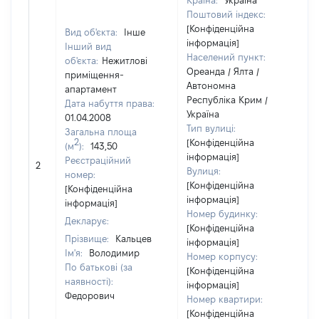
Країна:
Україна
Поштовий індекс:
[Конфіденційна
Вид об'єкта:
Інше
інформація]
Інший вид
Населений пункт:
об'єкта:
Нежитлові
Ореанда / Ялта /
приміщення-
Автономна
апартамент
Республіка Крим /
Дата набуття права:
Україна
01.04.2008
Тип вулиці:
Загальна площа
2
[Конфіденційна
(м
):
143,50
інформація]
[
Реєстраційний
2
Вулиця:
в
номер:
[Конфіденційна
[Конфіденційна
інформація]
інформація]
Номер будинку:
Декларує:
[Конфіденційна
Прізвище:
Кальцев
інформація]
Ім'я:
Володимир
Номер корпусу:
По батькові (за
[Конфіденційна
наявності):
інформація]
Федорович
Номер квартири:
[Конфіденційна