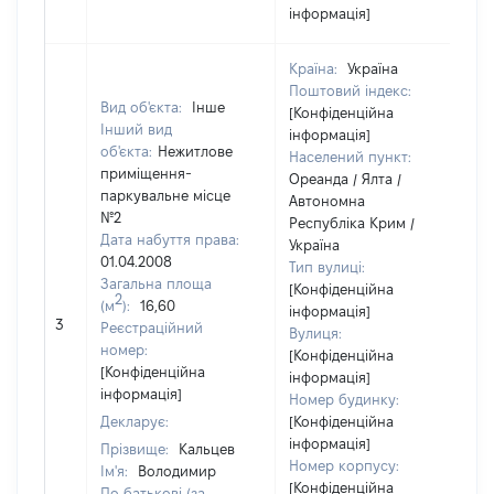
інформація]
Країна:
Україна
Поштовий індекс:
Вид об'єкта:
Інше
[Конфіденційна
Інший вид
інформація]
об'єкта:
Нежитлове
Населений пункт:
приміщення-
Ореанда / Ялта /
паркувальне місце
Автономна
№2
Республіка Крим /
Дата набуття права:
Україна
01.04.2008
Тип вулиці:
Загальна площа
[Конфіденційна
2
(м
):
16,60
інформація]
[
3
Реєстраційний
Вулиця:
в
номер:
[Конфіденційна
[Конфіденційна
інформація]
інформація]
Номер будинку:
Декларує:
[Конфіденційна
інформація]
Прізвище:
Кальцев
Номер корпусу:
Ім'я:
Володимир
[Конфіденційна
По батькові (за