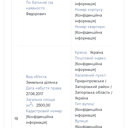
По батькові (за
інформація]
наявності):
Номер корпусу:
Федорович
[Конфіденційна
інформація]
Номер квартири:
[Конфіденційна
інформація]
Країна:
Україна
Поштовий індекс:
[Конфіденційна
інформація]
Населений пункт:
Вид об'єкта:
Придніпровське /
Земельна ділянка
Запорізький район /
Дата набуття права:
Запорізька область /
27.06.2017
Україна
Загальна площа
2
Тип вулиці:
(м
):
2500,00
[Конфіденційна
Кадастровий номер:
інформація]
[Конфіденційна
19
1
Вулиця:
інформація]
[Конфіденційна