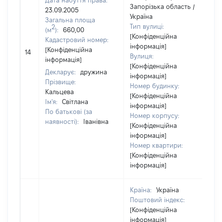
Дата набуття права:
Запорізька область /
23.09.2005
Україна
Загальна площа
Тип вулиці:
2
(м
):
660,00
[Конфіденційна
Кадастровий номер:
інформація]
[
[Конфіденційна
14
Вулиця:
в
інформація]
[Конфіденційна
Декларує:
дружина
інформація]
Прізвище:
Номер будинку:
Кальцева
[Конфіденційна
Ім'я:
Світлана
інформація]
По батькові (за
Номер корпусу:
наявності):
Іванівна
[Конфіденційна
інформація]
Номер квартири:
[Конфіденційна
інформація]
Країна:
Україна
Поштовий індекс:
[Конфіденційна
інформація]