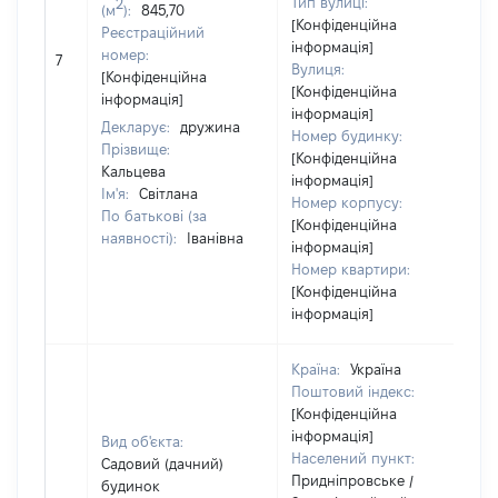
Тип вулиці:
2
(м
):
845,70
[Конфіденційна
Реєстраційний
інформація]
[
номер:
7
Вулиця:
в
[Конфіденційна
[Конфіденційна
інформація]
інформація]
Декларує:
дружина
Номер будинку:
Прізвище:
[Конфіденційна
Кальцева
інформація]
Ім'я:
Світлана
Номер корпусу:
По батькові (за
[Конфіденційна
наявності):
Іванівна
інформація]
Номер квартири:
[Конфіденційна
інформація]
Країна:
Україна
Поштовий індекс:
[Конфіденційна
інформація]
Вид об'єкта:
Населений пункт:
Садовий (дачний)
Придніпровське /
будинок