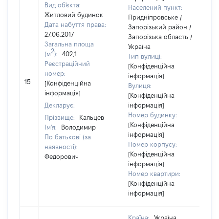
Вид об'єкта:
Населений пункт:
Житловий будинок
Придніпровське /
Дата набуття права:
Запорізький район /
27.06.2017
Запорізька область /
Загальна площа
Україна
2
(м
):
402,1
Тип вулиці:
Реєстраційний
[Конфіденційна
номер:
інформація]
15
2
[Конфіденційна
Вулиця:
інформація]
[Конфіденційна
Декларує:
інформація]
Номер будинку:
Прізвище:
Кальцев
[Конфіденційна
Ім'я:
Володимир
інформація]
По батькові (за
Номер корпусу:
наявності):
[Конфіденційна
Федорович
інформація]
Номер квартири:
[Конфіденційна
інформація]
Країна:
Україна