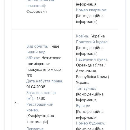
інформація]
наявності):
Номер квартири:
Федорович
[Конфіденційна
інформація]
Країна:
Україна
Поштовий індекс:
Вид об'єкта:
Інше
[Конфіденційна
Інший вид
інформація]
об'єкта:
Нежитлове
Населений пункт:
приміщення-
Ореанда / Ялта /
паркувальне місце
Автономна
№8
Республіка Крим /
Дата набуття права:
Україна
01.04.2008
Тип вулиці:
Загальна площа
[Конфіденційна
2
(м
):
17,80
інформація]
[
4
Реєстраційний
Вулиця:
в
номер:
[Конфіденційна
[Конфіденційна
інформація]
інформація]
Номер будинку:
Декларує:
[Конфіденційна