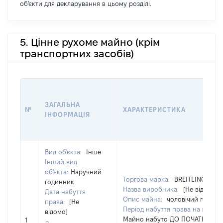
об'єкти для декларування в цьому розділі.
5. Цінне рухоме майно (крім
транспортних засобів)
ЗАГАЛЬНА
№
ХАРАКТЕРИСТИКА
ІНФОРМАЦІЯ
Вид об'єкта:
Інше
Інший вид
об'єкта:
Наручний
Торгова марка:
BREITLING
годинник
Назва виробника:
[Не відомо]
Дата набуття
Опис майна:
чоловічий годинн
права:
[Не
Період набуття права на майно
відомо]
Майно набуто ДО ПОЧАТКУ
1