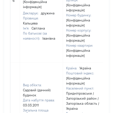
Вулиця:
6
[Конфіденційна
в
[Конфіденційна
інформація]
інформація]
Декларує:
дружина
Номер будинку:
Прізвище:
[Конфіденційна
Кальцева
інформація]
Ім'я:
Світлана
Номер корпусу:
По батькові (за
[Конфіденційна
наявності):
Іванівна
інформація]
Номер квартири:
[Конфіденційна
інформація]
Країна:
Україна
Поштовий індекс:
[Конфіденційна
інформація]
Вид об'єкта:
Населений пункт:
Садовий (дачний)
Придніпровське /
будинок
Запорізький район /
Дата набуття права:
Запорізька область /
03.03.2011
Україна
Загальна площа