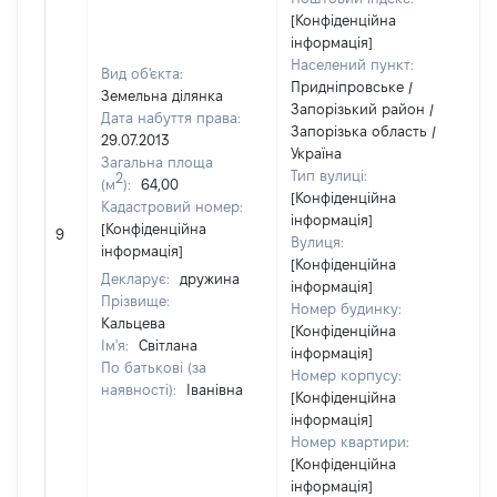
[Конфіденційна
інформація]
Населений пункт:
Вид об'єкта:
Придніпровське /
Земельна ділянка
Запорізький район /
Дата набуття права:
Запорізька область /
29.07.2013
Україна
Загальна площа
Тип вулиці:
2
(м
):
64,00
[Конфіденційна
Кадастровий номер:
інформація]
[
[Конфіденційна
9
Вулиця:
в
інформація]
[Конфіденційна
Декларує:
дружина
інформація]
Прізвище:
Номер будинку:
Кальцева
[Конфіденційна
Ім'я:
Світлана
інформація]
По батькові (за
Номер корпусу:
наявності):
Іванівна
[Конфіденційна
інформація]
Номер квартири:
[Конфіденційна
інформація]