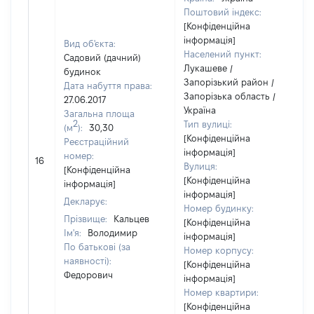
Поштовий індекс:
[Конфіденційна
інформація]
Вид об'єкта:
Населений пункт:
Садовий (дачний)
Лукашеве /
будинок
Запорізький район /
Дата набуття права:
Запорізька область /
27.06.2017
Україна
Загальна площа
2
Тип вулиці:
(м
):
30,30
[Конфіденційна
Реєстраційний
інформація]
номер:
16
1
Вулиця:
[Конфіденційна
[Конфіденційна
інформація]
інформація]
Декларує:
Номер будинку:
Прізвище:
Кальцев
[Конфіденційна
Ім'я:
Володимир
інформація]
По батькові (за
Номер корпусу:
наявності):
[Конфіденційна
Федорович
інформація]
Номер квартири:
[Конфіденційна