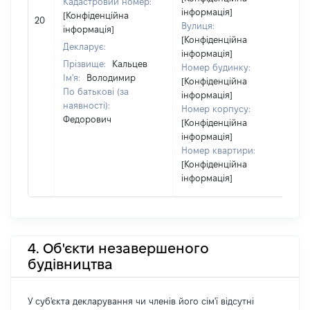
Кадастровий номер:
інформація]
[Конфіденційна
20
5
Вулиця:
інформація]
[Конфіденційна
Декларує:
інформація]
Прізвище:
Кальцев
Номер будинку:
Ім'я:
Володимир
[Конфіденційна
По батькові (за
інформація]
наявності):
Номер корпусу:
Федорович
[Конфіденційна
інформація]
Номер квартири:
[Конфіденційна
інформація]
4. Об'єкти незавершеного
будівництва
У суб'єкта декларування чи членів його сім'ї відсутні