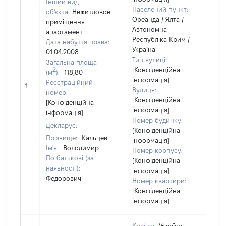
Інший вид
Населений пункт:
об'єкта:
Нежитловое
Ореанда / Ялта /
приміщення-
Автономна
апартамент
Республіка Крим /
Дата набуття права:
Україна
01.04.2008
Тип вулиці:
Загальна площа
2
[Конфіденційна
(м
):
118,80
інформація]
[
Реєстраційний
1
Вулиця:
в
номер:
[Конфіденційна
[Конфіденційна
інформація]
інформація]
Номер будинку:
Декларує:
[Конфіденційна
Прізвище:
Кальцев
інформація]
Ім'я:
Володимир
Номер корпусу:
По батькові (за
[Конфіденційна
наявності):
інформація]
Федорович
Номер квартири:
[Конфіденційна
інформація]