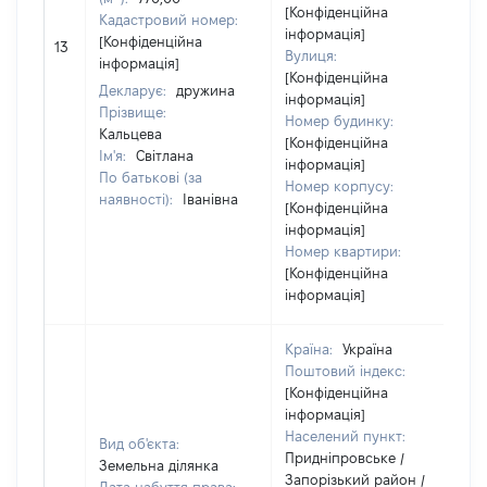
[Конфіденційна
Кадастровий номер:
інформація]
[
[Конфіденційна
13
Вулиця:
в
інформація]
[Конфіденційна
Декларує:
дружина
інформація]
Прізвище:
Номер будинку:
Кальцева
[Конфіденційна
Ім'я:
Світлана
інформація]
По батькові (за
Номер корпусу:
наявності):
Іванівна
[Конфіденційна
інформація]
Номер квартири:
[Конфіденційна
інформація]
Країна:
Україна
Поштовий індекс:
[Конфіденційна
інформація]
Населений пункт:
Вид об'єкта:
Придніпровське /
Земельна ділянка
Запорізький район /