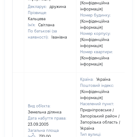
[Конфіденційна
Декларує:
дружина
інформація]
Прізвище:
Номер будинку:
Кальцева
[Конфіденційна
Ім'я:
Світлана
інформація]
По батькові (за
Номер корпусу:
наявності):
Іванівна
[Конфіденційна
інформація]
Номер квартири:
[Конфіденційна
інформація]
Країна:
Україна
Поштовий індекс:
[Конфіденційна
інформація]
Населений пункт:
Вид об'єкта:
Придніпровське /
Земельна ділянка
Запорізький район /
Дата набуття права:
Запорізька область /
23.09.2005
Україна
Загальна площа
Тип вулиці:
2
(м
):
770,00