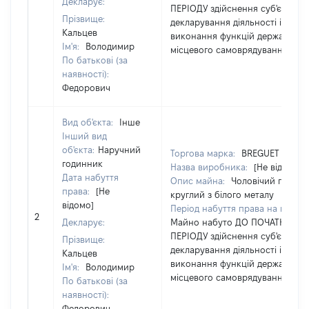
Декларує:
ПЕРІОДУ здійснення суб'єктом
Прізвище:
декларування діяльності із
Кальцев
виконання функцій держави аб
Ім'я:
Володимир
місцевого самоврядування
По батькові (за
наявності):
Федорович
Вид об'єкта:
Інше
Інший вид
об'єкта:
Наручний
Торгова марка:
BREGUET
годинник
Назва виробника:
[Не відомо]
Дата набуття
Опис майна:
Чоловічий годинн
права:
[Не
круглий з білого металу
відомо]
Період набуття права на майно
2
Декларує:
Майно набуто ДО ПОЧАТКУ
ПЕРІОДУ здійснення суб'єктом
Прізвище:
декларування діяльності із
Кальцев
виконання функцій держави аб
Ім'я:
Володимир
місцевого самоврядування
По батькові (за
наявності):
Федорович