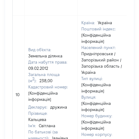
Країна:
Україна
Поштовий індекс:
[Конфіденційна
інформація]
Населений пункт:
Вид об'єкта:
Придніпровське /
Земельна ділянка
Запорізький район /
Дата набуття права:
Запорізька область /
09.02.2012
Україна
Загальна площа
Тип вулиці:
2
(м
):
238,00
[Конфіденційна
Кадастровий номер:
інформація]
[
[Конфіденційна
10
Вулиця:
в
інформація]
[Конфіденційна
Декларує:
дружина
інформація]
Прізвище:
Номер будинку:
Кальцева
[Конфіденційна
Ім'я:
Світлана
інформація]
По батькові (за
Номер корпусу:
наявності):
Іванівна