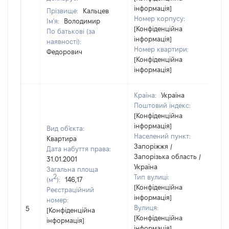
інформація]
Прізвище:
Кальцев
Номер корпусу:
Ім'я:
Володимир
[Конфіденційна
По батькові (за
інформація]
наявності):
Номер квартири:
Федорович
[Конфіденційна
інформація]
Країна:
Україна
Поштовий індекс:
[Конфіденційна
інформація]
Вид об'єкта:
Населений пункт:
Квартира
Запоріжжя /
Дата набуття права:
Запорізька область /
31.01.2001
Україна
Загальна площа
2
Тип вулиці:
(м
):
146,17
[Конфіденційна
Реєстраційний
інформація]
номер:
[
Вулиця:
5
[Конфіденційна
в
[Конфіденційна
інформація]
інформація]