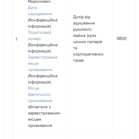
Миронович
Дата
народження:
Дохід від
[Конфіденційна
відчуження
інформація]
рухомого
Податковий
майна (крім
номер:
980000
1
цінних паперів
[Конфіденційна
та
інформація]
корпоративних
Зареєстроване
прав)
місце
проживання:
[Конфіденційна
інформація]
Місце
фактичного
проживання:
збігається з
зареєстрованим
місцем
проживання