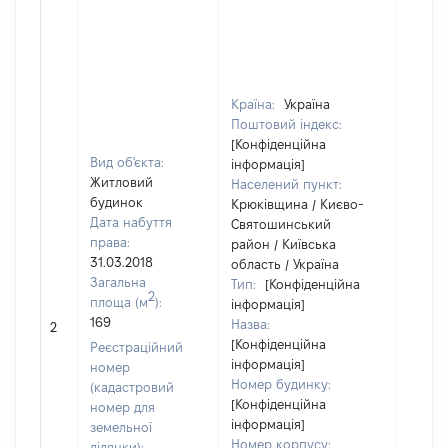
Країна:
Україна
Поштовий індекс:
[Конфіденційна
Вид об'єкта:
інформація]
Житловий
Населений пункт:
будинок
Крюківщина / Києво-
Дата набуття
Святошинський
права:
район / Київська
31.03.2018
область / Україна
Загальна
Тип:
[Конфіденційна
2
площа (м
):
інформація]
169
Назва:
[Не ві
2
[Конфіденційна
Реєстраційний
інформація]
номер
Номер будинку:
(кадастровий
[Конфіденційна
номер для
інформація]
земельної
Номер корпусу:
ділянки):