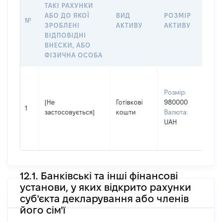
ТАКІ РАХУНКИ
ІН
АБО ДО ЯКОЇ
ВИД
РОЗМІР
№
ЩО
ЗРОБЛЕНІ
АКТИВУ
АКТИВУ
ОБ
ВІДПОВІДНІ
ВНЕСКИ, АБО
ФІЗИЧНА ОСОБА
Вла
Прі
Розмір:
КУ
[Не
Готівкові
980000
Ім'
1
застосовується]
кошти
Валюта:
По 
UAH
ная
ВО
12.1. Банківські та інші фінансові
установи, у яких відкрито рахунки
суб'єкта декларування або членів
його сім'ї