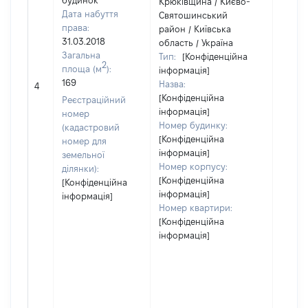
будинок
Крюківщина / Києво-
Дата набуття
Святошинський
права:
район / Київська
31.03.2018
область / Україна
Загальна
Тип:
[Конфіденційна
2
площа (м
):
інформація]
169
Назва:
[Не ві
4
[Конфіденційна
Реєстраційний
інформація]
номер
Номер будинку:
(кадастровий
[Конфіденційна
номер для
інформація]
земельної
Номер корпусу:
ділянки):
[Конфіденційна
[Конфіденційна
інформація]
інформація]
Номер квартири:
[Конфіденційна
інформація]