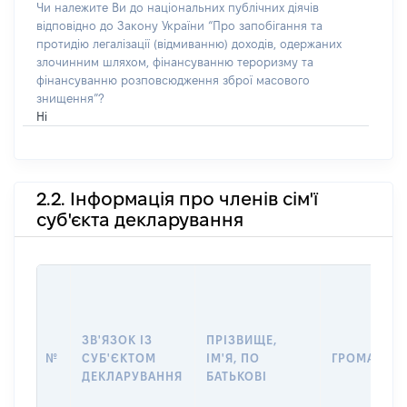
Чи належите Ви до національних публічних діячів
відповідно до Закону України “Про запобігання та
протидію легалізації (відмиванню) доходів, одержаних
злочинним шляхом, фінансуванню тероризму та
фінансуванню розповсюдження зброї масового
знищення”?
Ні
2.2. Інформація про членів сім'ї
суб'єкта декларування
ЗВ'ЯЗОК ІЗ
ПРІЗВИЩЕ,
№
СУБ'ЄКТОМ
ІМ'Я, ПО
ГРОМАДЯН
ДЕКЛАРУВАННЯ
БАТЬКОВІ