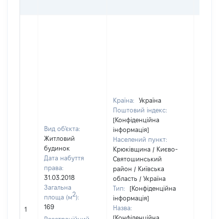
ОЦІ
Країна:
Україна
Поштовий індекс:
[Конфіденційна
Вид об'єкта:
інформація]
Житловий
Населений пункт:
будинок
Крюківщина / Києво-
Дата набуття
Святошинський
права:
район / Київська
31.03.2018
область / Україна
Загальна
Тип:
[Конфіденційна
2
площа (м
):
інформація]
169
Назва:
[Не ві
1
[Конфіденційна