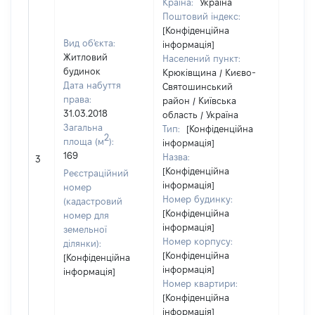
Країна:
Україна
Поштовий індекс:
[Конфіденційна
Вид об'єкта:
інформація]
Житловий
Населений пункт:
будинок
Крюківщина / Києво-
Дата набуття
Святошинський
права:
район / Київська
31.03.2018
область / Україна
Загальна
Тип:
[Конфіденційна
2
площа (м
):
інформація]
169
Назва:
[Не ві
3
[Конфіденційна
Реєстраційний
інформація]
номер
Номер будинку:
(кадастровий
[Конфіденційна
номер для
інформація]
земельної
Номер корпусу:
ділянки):
[Конфіденційна
[Конфіденційна
інформація]
інформація]
Номер квартири:
[Конфіденційна
інформація]