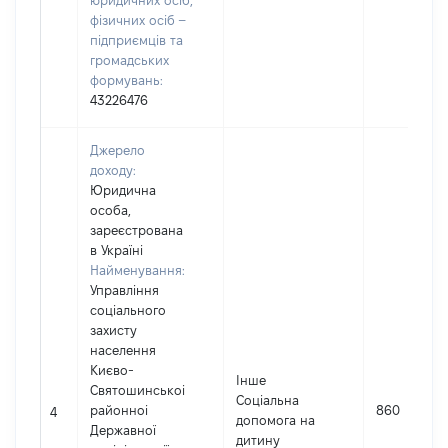
юридичних осіб,
фізичних осіб –
підприємців та
громадських
формувань:
43226476
Джерело
доходу:
Юридична
особа,
зареєстрована
в Україні
Найменування:
Управління
соціального
захисту
населення
Києво-
Інше
Святошинськоі
Соціальна
районноі
860
4
допомога на
Державної
дитину