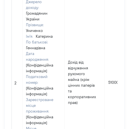
Джерело
доходу:
Громадянин
України
Прізвище:
Униченко
Ім'я:
Катерина
По батькові:
Геннадівна
Дата
народження:
Дохід від
[Конфіденційна
відчуження
інформація]
рухомого
Податковий
майна (крім
номер:
510000
2
цінних паперів
[Конфіденційна
та
інформація]
корпоративних
Зареєстроване
прав)
місце
проживання:
[Конфіденційна
інформація]
Місце