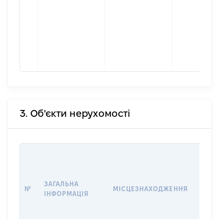
3. Об'єкти нерухомості
ВАРТ
ДАТУ
НАБУ
ЗАГАЛЬНА
ПРАВ
№
МІСЦЕЗНАХОДЖЕННЯ
ІНФОРМАЦІЯ
ЗА
ОСТ
ГРО