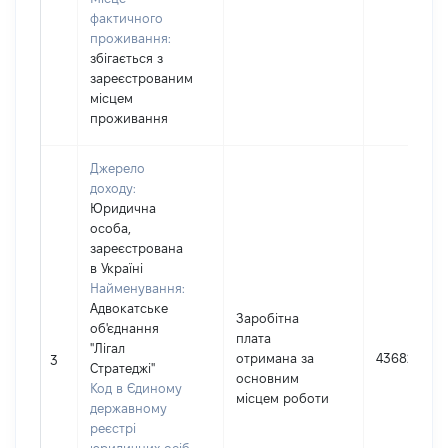
фактичного
проживання:
збігається з
зареєстрованим
місцем
проживання
Джерело
доходу:
Юридична
особа,
зареєстрована
в Україні
Найменування:
Адвокатське
Заробітна
об'єднання
плата
"Лігал
отримана за
43682
3
Стратеджі"
основним
Код в Єдиному
місцем роботи
державному
реєстрі