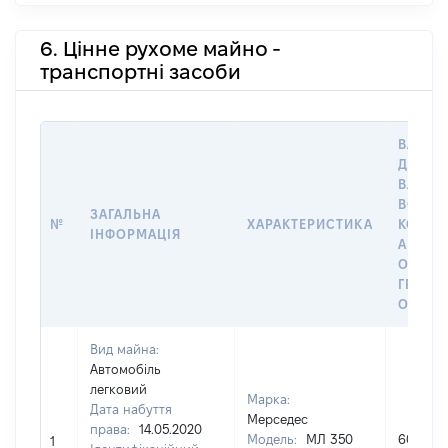
6. Цінне рухоме майно -
транспортні засоби
ВАРТІС
ДАТУ Н
ВЛАСН
ВОЛОД
ЗАГАЛЬНА
№
ХАРАКТЕРИСТИКА
КОРИС
ІНФОРМАЦІЯ
АБО З
ОСТА
ГРОШ
ОЦІНК
Вид майна:
Автомобіль
легковий
Марка:
Дата набуття
Мерседес
права:
14.05.2020
Модель:
МЛ 350
600000
1