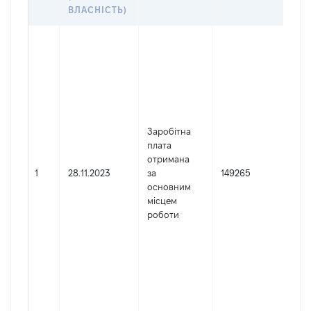
ВЛАСНІСТЬ)
Дж
осо
зар
Укр
Най
ТЕ
УП
Заробітна
ДЕ
плата
АДМ
отримана
УКР
1
28.11.2023
за
149265
ДН
основним
ОБ
місцем
Код
роботи
дер
юри
фіз
під
гро
фор
262