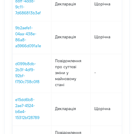
88ff-4dd8-
Декларація
Щорічна
202
9c11-
7d686813b3ef
9b2aefe1-
04aa-438e-
Декларація
Щорічна
202
86a8-
a5966d091a1e
Повідомлення
d099b8db-
про суттєві
2b3f-4df9-
зміни y
-
202
92bf-
майновому
f750c738c0f8
стані
e15dd6b8-
2ae7-4524-
Декларація
Щорічна
202
b6e4-
15312bf28789
Повідомлення