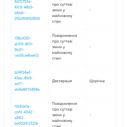
6472753e-
про суттєві
47c9-44b5-
зміни y
-
202
b6b6-
майновому
252d92652804
стані
Повідомлення
178b1057-
про суттєві
a039-4f01-
зміни y
-
202
9b21-
майновому
ced9ce4bee12
стані
b04f24a4-
47ab-4fb9-
Декларація
Щорічна
202
ae71-
ab9e8613498e
Повідомлення
f1b9de7a-
про суттєві
cbf0-4342-
зміни y
-
202
a882-
майновому
be502412327e
стані