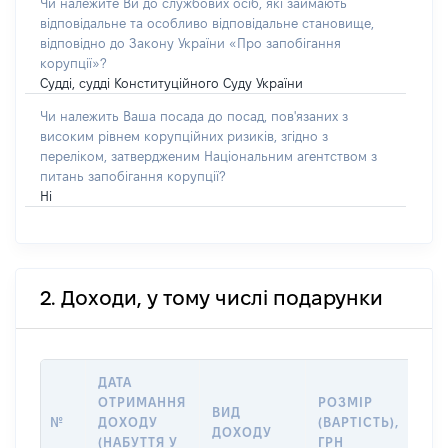
Чи належите Ви до службових осіб, які займають
відповідальне та особливо відповідальне становище,
відповідно до Закону України «Про запобігання
корупції»?
Судді, судді Конституційного Суду України
Чи належить Ваша посада до посад, пов'язаних з
високим рівнем корупційних ризиків, згідно з
переліком, затвердженим Національним агентством з
питань запобігання корупції?
Ні
2. Доходи, у тому числі подарунки
ДАТА
ОТРИМАННЯ
РОЗМІР
ІН
ВИД
№
ДОХОДУ
(ВАРТІСТЬ),
ДЖ
ДОХОДУ
(НАБУТТЯ У
ГРН
ДО