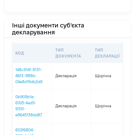
Інші документи суб'єкта
декларування
ТИП
ТИП
КОД
ПЕ
ДОКУМЕНТА
ДЕКЛАРАЦІЇ
148c914f-9131-
46f3-988b-
Декларація
Щорічна
202
04e8d19db2d9
0b909b1e-
67d5-4ad5-
Декларація
Щорічна
202
9351-
e9645138dd87
602f6804-