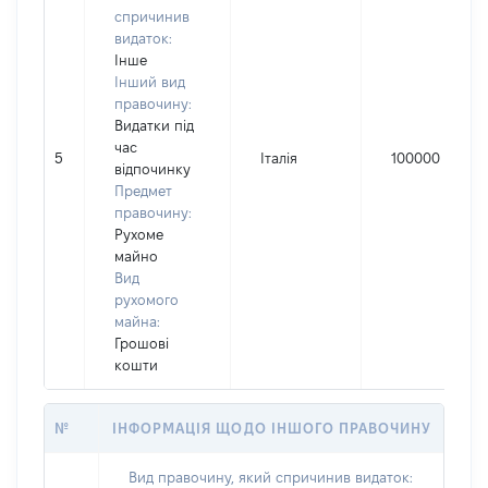
спричинив
видаток:
Інше
Інший вид
правочину:
Видатки під
час
5
Італія
100000
відпочинку
Предмет
правочину:
Рухоме
майно
Вид
рухомого
майна:
Грошові
кошти
№
ІНФОРМАЦІЯ ЩОДО ІНШОГО ПРАВОЧИНУ
Вид правочину, який спричинив видаток: