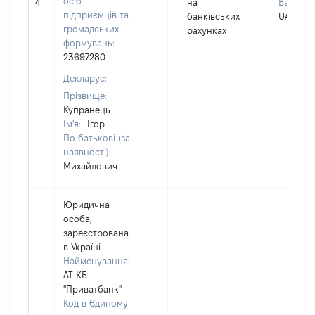
осіб –
4
на
Валюта:
підприємців та
банківських
UAH
громадських
рахунках
формувань:
23697280
Декларує:
Прізвище:
Купранець
Ім'я:
Ігор
По батькові (за
наявності):
Михайлович
Юридична
особа,
зареєстрована
в Україні
Найменування:
АТ КБ
"Приватбанк"
Код в Єдиному