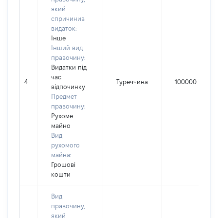
який
спричинив
видаток:
Інше
Інший вид
правочину:
Видатки під
час
4
Туреччина
100000
відпочинку
Предмет
правочину:
Рухоме
майно
Вид
рухомого
майна:
Грошові
кошти
Вид
правочину,
який