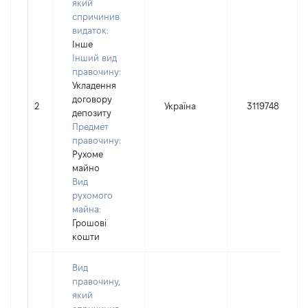
який
спричинив
видаток:
Інше
Інший вид
правочину:
Укладення
договору
2
Україна
3119748
депозиту
Предмет
правочину:
Рухоме
майно
Вид
рухомого
майна:
Грошові
кошти
Вид
правочину,
який