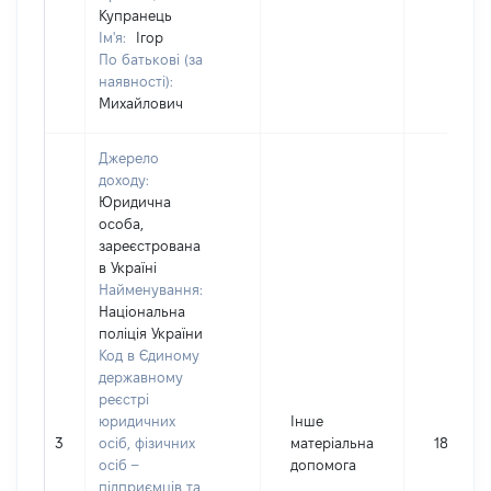
Купранець
Ім'я:
Ігор
По батькові (за
наявності):
Михайлович
Джерело
доходу:
Юридична
особа,
зареєстрована
в Україні
Найменування:
Національна
поліція України
Код в Єдиному
державному
реєстрі
юридичних
Інше
3
осіб, фізичних
матеріальна
18000
осіб –
допомога
підприємців та