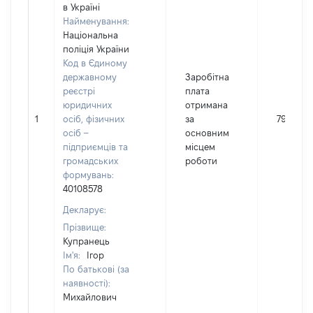
в Україні
Найменування:
Національна
поліція України
Код в Єдиному
державному
Заробітна
реєстрі
плата
юридичних
отримана
1
осіб, фізичних
за
794603
осіб –
основним
підприємців та
місцем
громадських
роботи
формувань:
40108578
Декларує:
Прізвище:
Купранець
Ім'я:
Ігор
По батькові (за
наявності):
Михайлович