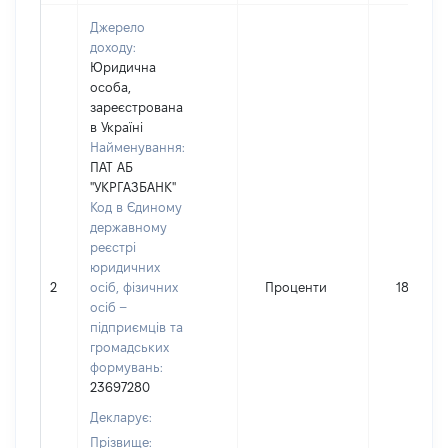
Джерело
доходу:
Юридична
особа,
зареєстрована
в Україні
Найменування:
ПАТ АБ
"УКРГАЗБАНК"
Код в Єдиному
державному
реєстрі
юридичних
2
осіб, фізичних
Проценти
187649
осіб –
підприємців та
громадських
формувань:
23697280
Декларує:
Прізвище: