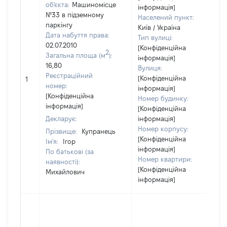
об'єкта:
Машиномісце
інформація]
№33 в підземному
Населений пункт:
паркінгу
Київ / Україна
Дата набуття права:
Тип вулиці:
02.07.2010
[Конфіденційна
2
Загальна площа (м
):
інформація]
16,80
Вулиця:
Реєстраційний
[Конфіденційна
1
номер:
інформація]
[Конфіденційна
Номер будинку:
інформація]
[Конфіденційна
Декларує:
інформація]
Номер корпусу:
Прізвище:
Купранець
[Конфіденційна
Ім'я:
Ігор
інформація]
По батькові (за
Номер квартири:
наявності):
[Конфіденційна
Михайлович
інформація]