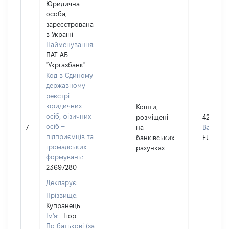
Юридична
особа,
зареєстрована
в Україні
Найменування:
ПАТ АБ
"Укргазбанк"
Код в Єдиному
державному
реєстрі
юридичних
Кошти,
осіб, фізичних
розміщені
42298
осіб –
7
на
Валюта:
підприємців та
банківських
EUR
громадських
рахунках
формувань:
23697280
Декларує:
Прізвище:
Купранець
Ім'я:
Ігор
По батькові (за