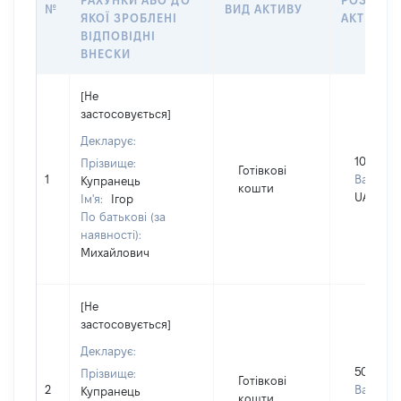
РАХУНКИ АБО ДО
РОЗМІР
№
ВИД АКТИВУ
ЯКОЇ ЗРОБЛЕНІ
АКТИВУ
ВІДПОВІДНІ
ВНЕСКИ
[Не
застосовується]
Декларує:
100000
Прізвище:
Готівкові
1
Валюта:
Купранець
кошти
UAH
Ім'я:
Ігор
По батькові (за
наявності):
Михайлович
[Не
застосовується]
Декларує:
5000
Прізвище:
Готівкові
2
Валюта:
Купранець
кошти