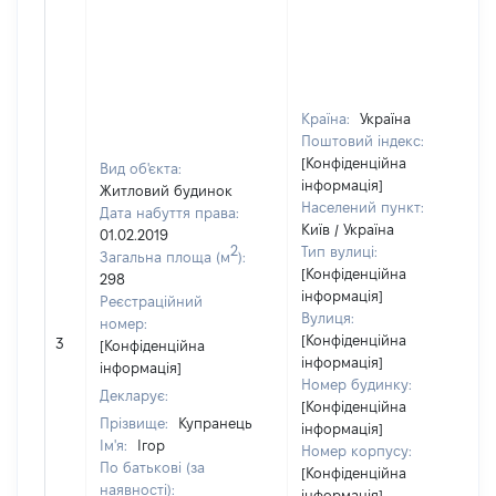
Країна:
Україна
Поштовий індекс:
[Конфіденційна
Вид об'єкта:
інформація]
Житловий будинок
Населений пункт:
Дата набуття права:
Київ / Україна
01.02.2019
2
Тип вулиці:
Загальна площа (м
):
[Конфіденційна
298
інформація]
Реєстраційний
Вулиця:
номер:
[Конфіденційна
3
[Конфіденційна
інформація]
інформація]
Номер будинку:
Декларує:
[Конфіденційна
Прізвище:
Купранець
інформація]
Ім'я:
Ігор
Номер корпусу:
По батькові (за
[Конфіденційна
наявності):
інформація]