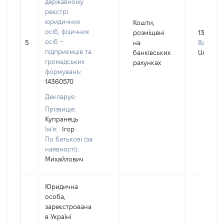
державному
реєстрі
юридичних
Кошти,
осіб, фізичних
розміщені
1390
осіб –
5
на
Валюта:
підприємців та
банківських
UAH
громадських
рахунках
формувань:
14360570
Декларує:
Прізвище:
Купранець
Ім'я:
Ігор
По батькові (за
наявності):
Михайлович
Юридична
особа,
зареєстрована
в Україні