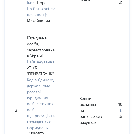
USD
Ім'я:
Ігор
По батькові (за
наявності):
Михайлович
Юридична
особа,
зареєстрована
в Україні
Найменування:
АТ КБ
"ПРИВАТБАНК"
Код в Єдиному
державному
реєстрі
юридичних
Кошти,
осіб, фізичних
розміщені
1074662
осіб –
3
на
Валюта:
підприємців та
банківських
UAH
громадських
рахунках
формувань:
14360570