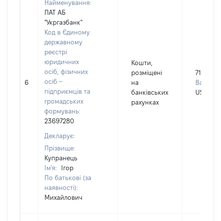
Найменування:
ПАТ АБ
"Укргазбанк"
Код в Єдиному
державному
реєстрі
юридичних
Кошти,
осіб, фізичних
розміщені
71503
осіб –
6
на
Валюта:
підприємців та
банківських
USD
громадських
рахунках
формувань:
23697280
Декларує:
Прізвище:
Купранець
Ім'я:
Ігор
По батькові (за
наявності):
Михайлович