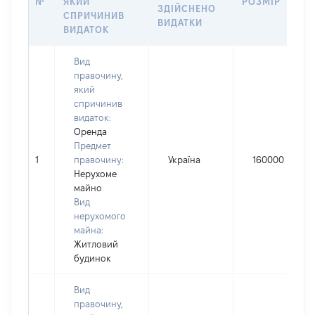
№
ЯКИЙ
РОЗМІР
ЗДІЙСНЕНО
СПРИЧИНИВ
ВИДАТКИ
ВИДАТОК
Вид
правочину,
який
спричинив
видаток:
Оренда
Предмет
1
правочину:
Україна
160000
Нерухоме
майно
Вид
нерухомого
майна:
Житловий
будинок
Вид
правочину,