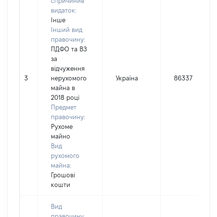
спричинив
видаток:
Інше
Інший вид
правочину:
ПДФО та ВЗ
за
відчуження
3
нерухомого
Україна
86337
майна в
2018 році
Предмет
правочину:
Рухоме
майно
Вид
рухомого
майна:
Грошові
кошти
Вид
правочину,