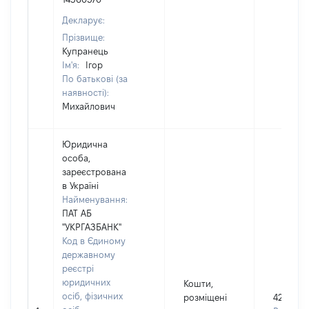
Декларує:
Прізвище:
Купранець
Ім'я:
Ігор
По батькові (за
наявності):
Михайлович
Юридична
особа,
зареєстрована
в Україні
Найменування:
ПАТ АБ
"УКРГАЗБАНК"
Код в Єдиному
державному
реєстрі
юридичних
Кошти,
осіб, фізичних
розміщені
429778