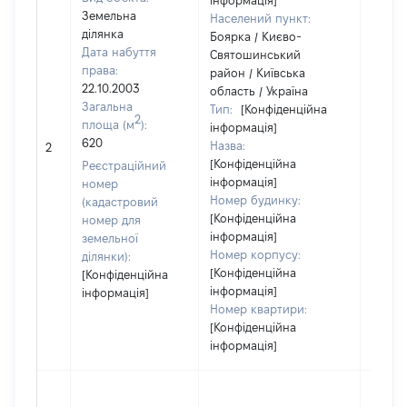
інформація]
Земельна
Населений пункт:
ділянка
Боярка / Києво-
Дата набуття
Святошинський
права:
район / Київська
22.10.2003
область / Україна
Загальна
Тип:
[Конфіденційна
2
площа (м
):
інформація]
620
Назва:
31550
2
[Конфіденційна
Реєстраційний
інформація]
номер
Номер будинку:
(кадастровий
[Конфіденційна
номер для
інформація]
земельної
Номер корпусу:
ділянки):
[Конфіденційна
[Конфіденційна
інформація]
інформація]
Номер квартири:
[Конфіденційна
інформація]