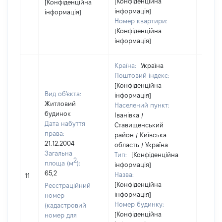
[Конфіденційна
[Конфіденційна
інформація]
інформація]
Номер квартири:
[Конфіденційна
інформація]
Країна:
Україна
Поштовий індекс:
[Конфіденційна
Вид об'єкта:
інформація]
Житловий
Населений пункт:
будинок
Іванівка /
Дата набуття
Ставищенський
права:
район / Київська
21.12.2004
область / Україна
Загальна
Тип:
[Конфіденційна
2
площа (м
):
інформація]
65,2
Назва:
[Не ві
11
[Конфіденційна
Реєстраційний
інформація]
номер
Номер будинку:
(кадастровий
[Конфіденційна
номер для