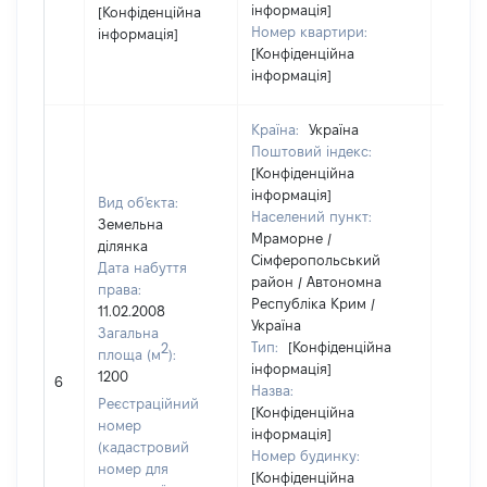
інформація]
[Конфіденційна
Номер квартири:
інформація]
[Конфіденційна
інформація]
Країна:
Україна
Поштовий індекс:
[Конфіденційна
інформація]
Вид об'єкта:
Населений пункт:
Земельна
Мраморне /
ділянка
Сімферопольський
Дата набуття
район / Автономна
права:
Республіка Крим /
11.02.2008
Україна
Загальна
Тип:
[Конфіденційна
2
площа (м
):
інформація]
1200
[Не ві
6
Назва:
Реєстраційний
[Конфіденційна
номер
інформація]
(кадастровий
Номер будинку:
номер для
[Конфіденційна