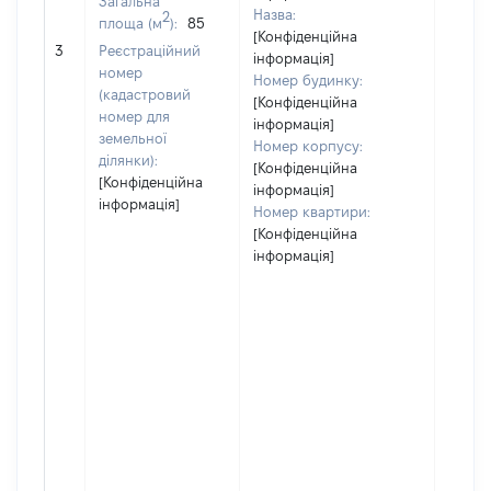
Загальна
Назва:
2
площа (м
):
85
[Конфіденційна
[Не
3
Реєстраційний
інформація]
засто
номер
Номер будинку:
(кадастровий
[Конфіденційна
номер для
інформація]
земельної
Номер корпусу:
ділянки):
[Конфіденційна
[Конфіденційна
інформація]
інформація]
Номер квартири:
[Конфіденційна
інформація]