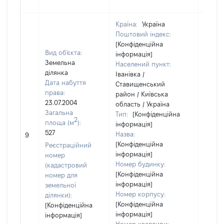
Країна:
Україна
Поштовий індекс:
[Конфіденційна
Вид об'єкта:
інформація]
Земельна
Населений пункт:
ділянка
Іванівка /
Дата набуття
Ставищенський
права:
район / Київська
23.07.2004
область / Україна
Загальна
Тип:
[Конфіденційна
2
площа (м
):
інформація]
527
Назва:
[Не ві
9
[Конфіденційна
Реєстраційний
інформація]
номер
Номер будинку:
(кадастровий
[Конфіденційна
номер для
інформація]
земельної
Номер корпусу:
ділянки):
[Конфіденційна
[Конфіденційна
інформація]
інформація]