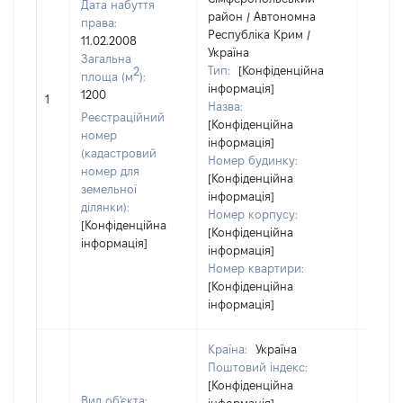
Дата набуття
район / Автономна
права:
Республіка Крим /
11.02.2008
Україна
Загальна
Тип:
[Конфіденційна
2
площа (м
):
інформація]
1200
[Не ві
1
Назва:
Реєстраційний
[Конфіденційна
номер
інформація]
(кадастровий
Номер будинку:
номер для
[Конфіденційна
земельної
інформація]
ділянки):
Номер корпусу:
[Конфіденційна
[Конфіденційна
інформація]
інформація]
Номер квартири:
[Конфіденційна
інформація]
Країна:
Україна
Поштовий індекс:
[Конфіденційна
Вид об'єкта: