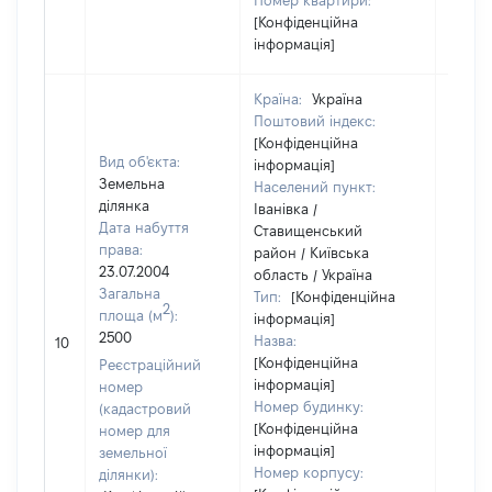
Номер квартири:
[Конфіденційна
інформація]
Країна:
Україна
Поштовий індекс:
[Конфіденційна
Вид об'єкта:
інформація]
Земельна
Населений пункт:
ділянка
Іванівка /
Дата набуття
Ставищенський
права:
район / Київська
23.07.2004
область / Україна
Загальна
Тип:
[Конфіденційна
2
площа (м
):
інформація]
2500
Назва:
[Не ві
10
[Конфіденційна
Реєстраційний
інформація]
номер
Номер будинку:
(кадастровий
[Конфіденційна
номер для
інформація]
земельної
Номер корпусу:
ділянки):