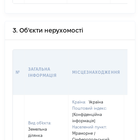
3. Об'єкти нерухомості
ВАРТ
ДАТУ
ЗАГАЛЬНА
ПРАВ
№
МІСЦЕЗНАХОДЖЕННЯ
ІНФОРМАЦІЯ
ОСТ
ГРО
ОЦІ
Країна:
Україна
Поштовий індекс:
[Конфіденційна
інформація]
Вид об'єкта:
Населений пункт:
Земельна
Мраморне /
ділянка
Сімферопольський