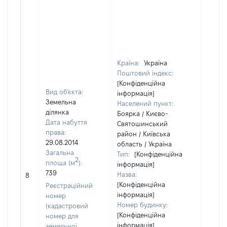
Країна:
Україна
Поштовий індекс:
[Конфіденційна
Вид об'єкта:
інформація]
Земельна
Населений пункт:
ділянка
Боярка / Києво-
Дата набуття
Святошинський
права:
район / Київська
29.08.2014
область / Україна
Загальна
Тип:
[Конфіденційна
2
площа (м
):
інформація]
739
Назва:
[Не ві
8
[Конфіденційна
Реєстраційний
інформація]
номер
Номер будинку:
(кадастровий
[Конфіденційна
номер для
інформація]
земельної