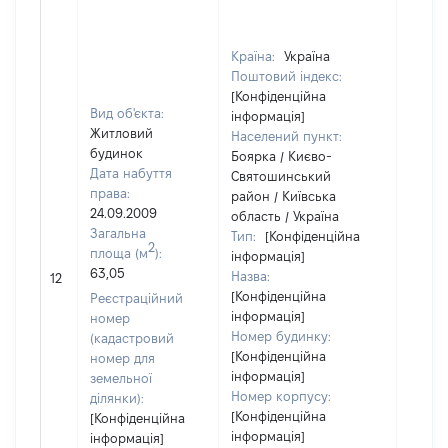
Країна:
Україна
Поштовий індекс:
[Конфіденційна
Вид об'єкта:
інформація]
Житловий
Населений пункт:
будинок
Боярка / Києво-
Дата набуття
Святошинський
права:
район / Київська
24.09.2009
область / Україна
Загальна
Тип:
[Конфіденційна
2
площа (м
):
інформація]
63,05
Назва:
17381
12
[Конфіденційна
Реєстраційний
інформація]
номер
Номер будинку:
(кадастровий
[Конфіденційна
номер для
інформація]
земельної
Номер корпусу:
ділянки):
[Конфіденційна
[Конфіденційна
інформація]
інформація]