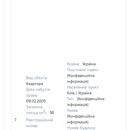
Країна:
Україна
Поштовий індекс:
[Конфіденційна
Вид об'єкта:
інформація]
Квартира
Населений пункт:
Дата набуття
Київ / Україна
права:
Тип:
[Конфіденційна
09.02.2005
інформація]
Загальна
Назва:
2
площа (м
):
58
[Конфіденційна
[Не ві
7
Реєстраційний
інформація]
номер
Номер будинку: