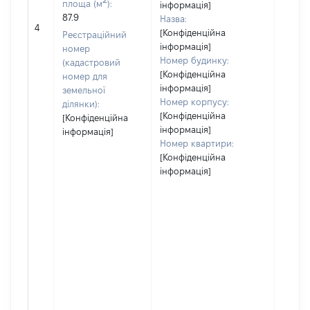
площа (м
):
інформація]
87.9
Назва:
[Не
4
[Конфіденційна
засто
Реєстраційний
інформація]
номер
Номер будинку:
(кадастровий
[Конфіденційна
номер для
інформація]
земельної
Номер корпусу:
ділянки):
[Конфіденційна
[Конфіденційна
інформація]
інформація]
Номер квартири:
[Конфіденційна
інформація]