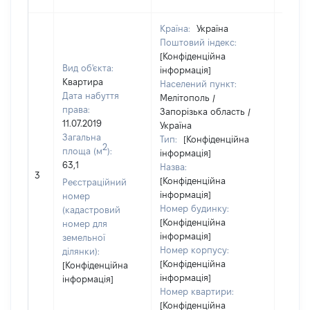
Країна:
Україна
Поштовий індекс:
[Конфіденційна
Вид об'єкта:
інформація]
Квартира
Населений пункт:
Дата набуття
Мелітополь /
права:
Запорізька область /
11.07.2019
Україна
Загальна
Тип:
[Конфіденційна
2
площа (м
):
інформація]
63,1
Назва:
51600
3
[Конфіденційна
Реєстраційний
інформація]
номер
Номер будинку:
(кадастровий
[Конфіденційна
номер для
інформація]
земельної
Номер корпусу:
ділянки):
[Конфіденційна
[Конфіденційна
інформація]
інформація]
Номер квартири:
[Конфіденційна