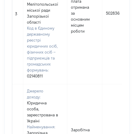
плата
Мелітопольської
отримана
міської ради
за
502836
3
Запорізької
основним
області
місцем
Код в Єдиному
роботи
державному
реєстрі
юридичних осіб,
фізичних осіб –
підприємців та
громадських
формувань:
02140811
Джерело
доходу:
Юридична
особа,
зареєстрована в
Україні
Найменування:
Заробітна
Запорізька