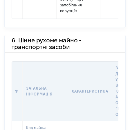
запобігання
корупції»
6. Цінне рухоме майно -
транспортні засоби
ВАРТІС
ДАТУ 
У ВЛАС
ВОЛОД
ЗАГАЛЬНА
№
ХАРАКТЕРИСТИКА
КОРИС
ІНФОРМАЦІЯ
АБО З
ОСТА
ГРОШ
ОЦІНК
Вид майна: