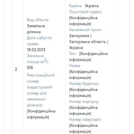
Країна:
Україна
Поштовий індекс:
[Конфіденційна
Вид об'єкта:
інформація]
Земельна
Населений пункт:
ділянка
Запоріжжя /
Дата набуття
Запорізька область /
права:
Україна
19.02.2013
Тип:
[Конфіденційна
Загальна
інформація]
2
площа (м
):
Назва:
[Не
518
2
[Конфіденційна
засто
Реєстраційний
інформація]
номер
Номер будинку:
(кадастровий
[Конфіденційна
номер для
інформація]
земельної
Номер корпусу:
ділянки):
[Конфіденційна
[Конфіденційна
інформація]
інформація]
Номер квартири:
[Конфіденційна
інформація]