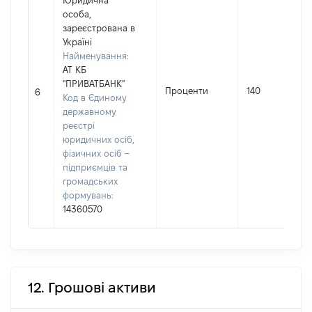
Юридична
особа,
зареєстрована в
Україні
Найменування:
АТ КБ
"ПРИВАТБАНК"
Проценти
140
6
Код в Єдиному
державному
реєстрі
юридичних осіб,
фізичних осіб –
підприємців та
громадських
формувань:
14360570
12. Грошові активи