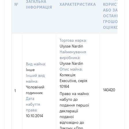
ЗАГАЛЬНА
№
ХАРАКТЕРИСТИКА
КОРИСТУВА
ІНФОРМАЦІЯ
АБО ЗА
ОСТАННЬО
ГРОШОВОЮ
ОЦІНКОЮ
Торгова марка:
Ulysse Nardin
Найменування
виробника:
Ulysse Nardin
Вид майна:
Опис майна:
Інше
Колекція:
Інший вид
Executive, серія
майна:
10164
Чоловічий
140420
1
годинник
Право на майно
Дата
набуто до
набуття
подання першої
права:
декларації
10.10.2014
поданої
відповідно до
Закону «Про