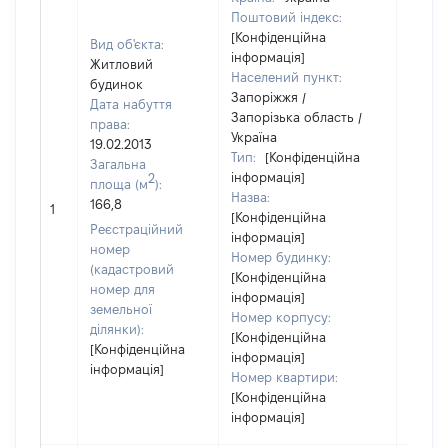
Поштовий індекс:
[Конфіденційна
Вид об'єкта:
інформація]
Житловий
Населений пункт:
будинок
Запоріжжя /
Дата набуття
Запорізька область /
права:
Україна
19.02.2013
Тип:
[Конфіденційна
Загальна
інформація]
2
площа (м
):
Назва:
[Не
166,8
1
[Конфіденційна
засто
Реєстраційний
інформація]
номер
Номер будинку:
(кадастровий
[Конфіденційна
номер для
інформація]
земельної
Номер корпусу:
ділянки):
[Конфіденційна
[Конфіденційна
інформація]
інформація]
Номер квартири:
[Конфіденційна
інформація]