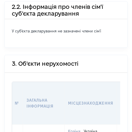
2.2. Інформація про членів сім'ї
суб'єкта декларування
У суб'єкта декларування не зазначені члени сім'ї
3. Об'єкти нерухомості
ВАРТ
ДАТУ
ЗАГАЛЬНА
ПРАВ
№
МІСЦЕЗНАХОДЖЕННЯ
ІНФОРМАЦІЯ
ОСТ
ГРО
ОЦІ
Країна:
Україна