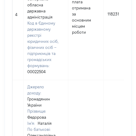
плата
обласна
отримана
державна
за
118231
4
адміністрація
основним
Код в Єдиному
місцем
державному
роботи
реєстрі
юридичних осіб,
фізичних осіб –
підприємців та
громадських
формувань:
00022504
Джерело
доходу:
Громадянин
України
Прізвище:
Федорова
Ім'я:
Наталія
По батькові:
Олександрівна