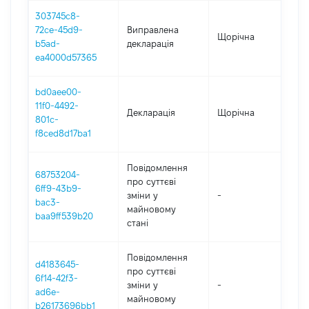
303745c8-
72ce-45d9-
Виправлена
Щорічна
202
b5ad-
декларація
ea4000d57365
bd0aee00-
11f0-4492-
Декларація
Щорічна
202
801c-
f8ced8d17ba1
Повідомлення
68753204-
про суттєві
6ff9-43b9-
зміни y
-
202
bac3-
майновому
baa9ff539b20
стані
Повідомлення
d4183645-
про суттєві
6f14-42f3-
зміни y
-
202
ad6e-
майновому
b26173696bb1