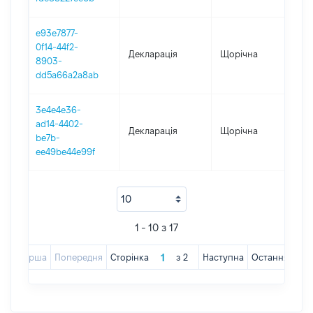
e93e7877-
0f14-44f2-
Декларація
Щорічна
202
8903-
dd5a66a2a8ab
3e4e4e36-
ad14-4402-
Декларація
Щорічна
202
be7b-
ee49be44e99f
1 - 10 з 17
Перша
Попередня
Сторінка
з
2
Наступна
Остання