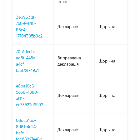
стані
3eb933df-
7509-47fb-
Декларація
Щорічна
202
96e4-
17704305b9c2
70b1dceb-
ad8f-448a-
Виправлена
Щорічна
202
a4cf-
декларація
fabf72f749a1
e8ba10c6-
5c66-4880-
Декларація
Щорічна
202
af11-
cc73522d6592
06dc31ec-
8d61-4c24-
Декларація
Щорічна
202
befc-
fdc88227ee6b