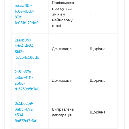
Повідомлення
57caa795-
про суттєві
1c6e-4bd7-
зміни y
-
202
83ff-
майновому
1c051b179dd9
стані
2aa1b949-
add4-4e84-
Декларація
Щорічна
202
85f2-
f57234c56ddb
2a81b67b-
c35d-4111-
Декларація
Щорічна
202
a386-
d13759d5b7e6
0c5b02e9-
6ab5-4772-
Виправлена
Щорічна
2021
a504-
декларація
5b672cf7e6a1