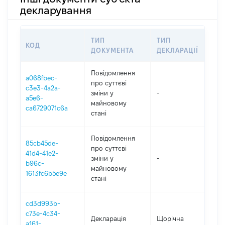
декларування
ТИП
ТИП
КОД
ПЕР
ДОКУМЕНТА
ДЕКЛАРАЦІЇ
Повідомлення
a068fbec-
про суттєві
c3e3-4a2a-
зміни y
-
202
a5e6-
майновому
ca6729071c6a
стані
Повідомлення
85cb45de-
про суттєві
41d4-41e2-
зміни y
-
202
b96c-
майновому
1613fc6b5e9e
стані
cd3d993b-
c73e-4c34-
Декларація
Щорічна
202
a161-