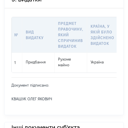
ПРЕДМЕТ
КРАЇНА, У
ПРАВОЧИНУ,
ВИД
ЯКІЙ БУЛО
РО
№
ЯКИЙ
ВИДАТКУ
ЗДІЙСНЕНО
ВИ
СПРИЧИНИВ
ВИДАТОК
ВИДАТОК
Рухоме
Придбання
Україна
222
1
майно
Документ підписано:
КВАШУК ОЛЕГ ЯКОВИЧ
Інші документи суб'єкта