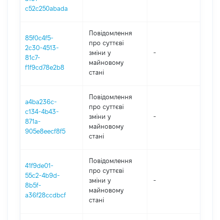
c52c250abada
Повідомлення
85f0c4f5-
про суттєві
2c30-4513-
зміни y
-
202
81c7-
майновому
f1f9cd78e2b8
стані
Повідомлення
a4ba236c-
про суттєві
c134-4b43-
зміни y
-
202
871a-
майновому
905e8eecf8f5
стані
Повідомлення
41f9de01-
про суттєві
55c2-4b9d-
зміни y
-
202
8b5f-
майновому
a36f28ccdbcf
стані