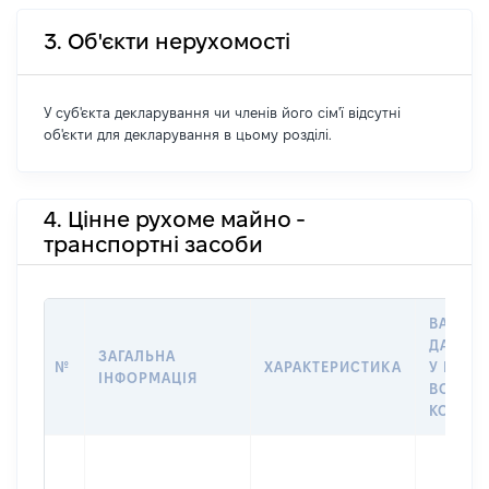
3. Об'єкти нерухомості
У суб'єкта декларування чи членів його сім'ї відсутні
об'єкти для декларування в цьому розділі.
4. Цінне рухоме майно -
транспортні засоби
ВАРТІС
ДАТУ Н
ЗАГАЛЬНА
№
ХАРАКТЕРИСТИКА
У ВЛАС
ІНФОРМАЦІЯ
ВОЛОДІ
КОРИС