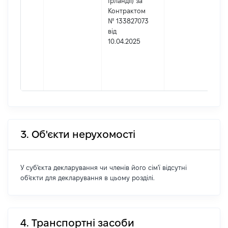
Ірландії) за
Контрактом
№ 133827073
від
10.04.2025
П
3. Об'єкти нерухомості
У суб'єкта декларування чи членів його сім'ї відсутні
об'єкти для декларування в цьому розділі.
4. Транспортні засоби