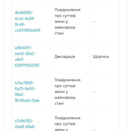
Повідомлення
4b444180-
про суттєві
eccb-4c84-
зміни y
-
20
9cd4-
майновому
cc63360ade5f
стані
a38d0f11-
edc6-42a2-
Декларація
Щорічна
20
a5d7-
6387f1502295
Повідомлення
b3ac7665-
про суттєві
6a70-4e30-
зміни y
-
20
88a1-
майновому
8fc8ba0c12ae
стані
Повідомлення
b7c8b762-
про суттєві
0be8-42e6-
зміни y
-
20