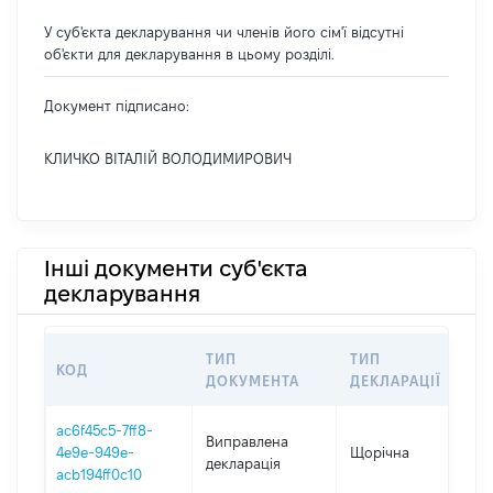
У суб'єкта декларування чи членів його сім'ї відсутні
об'єкти для декларування в цьому розділі.
Документ підписано:
КЛИЧКО ВІТАЛІЙ ВОЛОДИМИРОВИЧ
Інші документи суб'єкта
декларування
ТИП
ТИП
КОД
ПЕ
ДОКУМЕНТА
ДЕКЛАРАЦІЇ
ac6f45c5-7ff8-
Виправлена
4e9e-949e-
Щорічна
20
декларація
acb194ff0c10