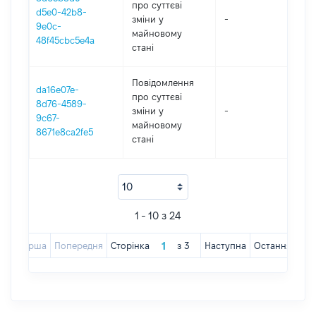
про суттєві
d5e0-42b8-
зміни y
-
20
9e0c-
майновому
48f45cbc5e4a
стані
Повідомлення
da16e07e-
про суттєві
8d76-4589-
зміни y
-
20
9c67-
майновому
8671e8ca2fe5
стані
1 - 10 з 24
Перша
Попередня
Сторінка
з
3
Наступна
Остання