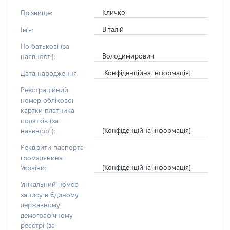
Кличко
Прізвище:
Віталій
Ім'я:
По батькові (за
Володимирович
наявності):
[Конфіденційна інформація]
Дата народження:
Реєстраційний
номер облікової
картки платника
податків (за
[Конфіденційна інформація]
наявності):
Реквізити паспорта
громадянина
[Конфіденційна інформація]
України:
Унікальний номер
запису в Єдиному
державному
демографічному
реєстрі (за