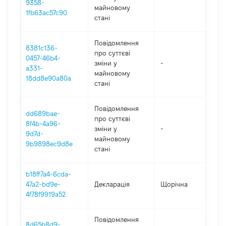
9358-
майновому
1fb63ac57c90
стані
Повідомлення
8381c136-
про суттєві
0457-46b4-
зміни y
-
20
a331-
майновому
18dd8e90a80a
стані
Повідомлення
dd689bae-
про суттєві
8f4b-4a96-
зміни y
-
20
9d7d-
майновому
9b9898ec9d8e
стані
b18ff7a4-6cda-
47a2-bd9e-
Декларація
Щорічна
20
4f78f9919a52
Повідомлення
8d65b8d9-