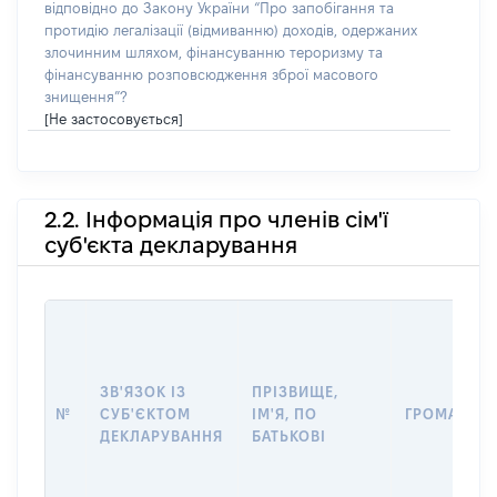
відповідно до Закону України “Про запобігання та
протидію легалізації (відмиванню) доходів, одержаних
злочинним шляхом, фінансуванню тероризму та
фінансуванню розповсюдження зброї масового
знищення”?
[Не застосовується]
2.2. Інформація про членів сім'ї
суб'єкта декларування
ЗВ'ЯЗОК ІЗ
ПРІЗВИЩЕ,
№
СУБ'ЄКТОМ
ІМ'Я, ПО
ГРОМАДЯН
ДЕКЛАРУВАННЯ
БАТЬКОВІ