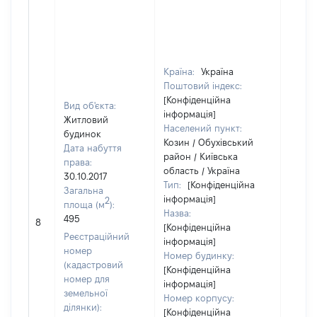
Країна:
Україна
Поштовий індекс:
[Конфіденційна
Вид об'єкта:
інформація]
Житловий
Населений пункт:
будинок
Козин / Обухівський
Дата набуття
район / Київська
права:
область / Україна
30.10.2017
Тип:
[Конфіденційна
Загальна
інформація]
2
площа (м
):
Назва:
495
[Не ві
8
[Конфіденційна
Реєстраційний
інформація]
номер
Номер будинку:
(кадастровий
[Конфіденційна
номер для
інформація]
земельної
Номер корпусу:
ділянки):
[Конфіденційна