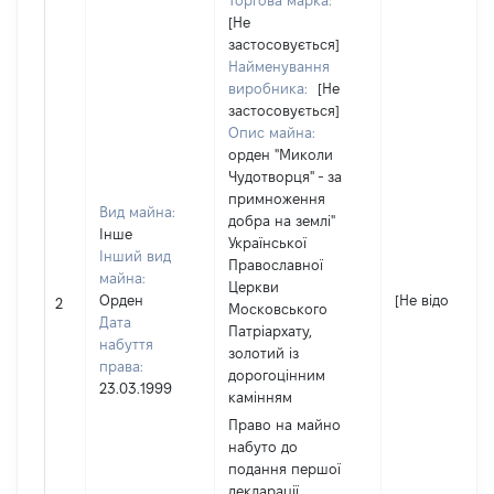
Торгова марка:
[Не
застосовується]
Найменування
виробника:
[Не
застосовується]
Опис майна:
орден "Миколи
Чудотворця" - за
примноження
Вид майна:
добра на землі"
Інше
Української
Інший вид
Православної
майна:
Церкви
Орден
[Не відомо]
2
Московського
Дата
Патріархату,
набуття
золотий із
права:
дорогоцінним
23.03.1999
камінням
Право на майно
набуто до
подання першої
декларації