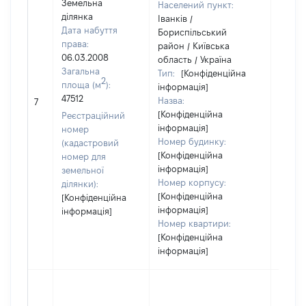
Земельна
Населений пункт:
ділянка
Іванків /
Дата набуття
Бориспільський
права:
район / Київська
06.03.2008
область / Україна
Загальна
Тип:
[Конфіденційна
2
площа (м
):
інформація]
47512
Назва:
18010
7
[Конфіденційна
Реєстраційний
інформація]
номер
Номер будинку:
(кадастровий
[Конфіденційна
номер для
інформація]
земельної
Номер корпусу:
ділянки):
[Конфіденційна
[Конфіденційна
інформація]
інформація]
Номер квартири:
[Конфіденційна
інформація]