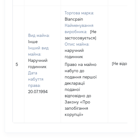
Торгова марка:
Blancpain
Найменування
виробника:
[Не
Вид майна:
застосовується]
Інше
Опис майна:
Інший вид
наручний
майна:
годинник
Наручний
[Не відомо]
5
Право на майно
годинник
набуто до
Дата
подання першої
набуття
декларації
права:
поданої
20.07.1994
відповідно до
Закону «Про
запобігання
корупції»