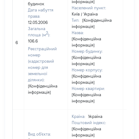
інформація]
будинок
Населений пункт:
Дата набуття
Київ / Україна
права:
Тип:
[Конфіденційна
12.05.2006
інформація]
Загальна
Назва:
2
площа (м
):
[Конфіденційна
106.6
47000
6
інформація]
Реєстраційний
Номер будинку:
номер
[Конфіденційна
(кадастровий
інформація]
номер для
Номер корпусу:
земельної
[Конфіденційна
ділянки):
інформація]
[Конфіденційна
Номер квартири:
інформація]
[Конфіденційна
інформація]
Країна:
Україна
Поштовий індекс:
[Конфіденційна
Вид об'єкта:
інформація]