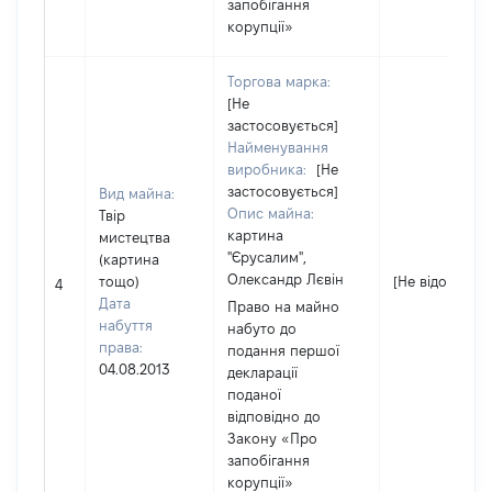
запобігання
корупції»
Торгова марка:
[Не
застосовується]
Найменування
виробника:
[Не
застосовується]
Вид майна:
Опис майна:
Твір
картина
мистецтва
"Єрусалим",
(картина
Олександр Лєвін
тощо)
[Не відомо]
4
Дата
Право на майно
набуття
набуто до
права:
подання першої
04.08.2013
декларації
поданої
відповідно до
Закону «Про
запобігання
корупції»