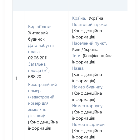
ОЦІ
Країна:
Україна
Поштовий індекс:
Вид об'єкта:
[Конфіденційна
Житловий
інформація]
будинок
Населений пункт:
Дата набуття
Київ / Україна
права:
Тип:
[Конфіденційна
02.06.2011
інформація]
Загальна
Назва:
2
площа (м
):
[Конфіденційна
688.20
20457
1
інформація]
Реєстраційний
Номер будинку:
номер
[Конфіденційна
(кадастровий
інформація]
номер для
Номер корпусу:
земельної
[Конфіденційна
ділянки):
інформація]
[Конфіденційна
Номер квартири:
інформація]
[Конфіденційна
інформація]