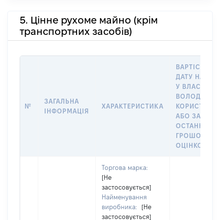
5. Цінне рухоме майно (крім
транспортних засобів)
ВАРТІСТЬ Н
ДАТУ НАБУТ
У ВЛАСНІСТЬ
ВОЛОДІННЯ
ЗАГАЛЬНА
№
ХАРАКТЕРИСТИКА
КОРИСТУВА
ІНФОРМАЦІЯ
АБО ЗА
ОСТАННЬО
ГРОШОВОЮ
ОЦІНКОЮ
Торгова марка:
[Не
застосовується]
Найменування
виробника:
[Не
застосовується]