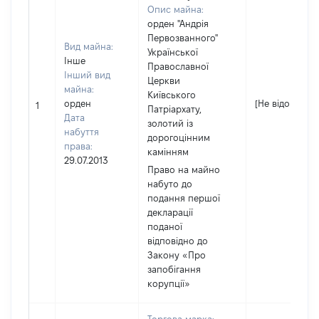
Опис майна:
орден "Андрія
Первозванного"
Вид майна:
Української
Інше
Православної
Інший вид
Церкви
майна:
Київського
орден
[Не відомо]
1
Патріархату,
Дата
золотий із
набуття
дорогоцінним
права:
камінням
29.07.2013
Право на майно
набуто до
подання першої
декларації
поданої
відповідно до
Закону «Про
запобігання
корупції»