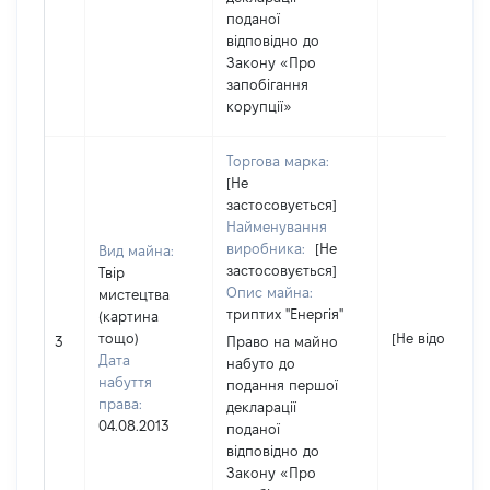
поданої
відповідно до
Закону «Про
запобігання
корупції»
Торгова марка:
[Не
застосовується]
Найменування
виробника:
[Не
Вид майна:
застосовується]
Твір
Опис майна:
мистецтва
триптих "Енергія"
(картина
тощо)
[Не відомо]
3
Право на майно
Дата
набуто до
набуття
подання першої
права:
декларації
04.08.2013
поданої
відповідно до
Закону «Про