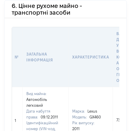
6. Цінне рухоме майно -
транспортні засоби
ВАРТІС
ДАТУ 
У ВЛАС
ВОЛОД
ЗАГАЛЬНА
№
ХАРАКТЕРИСТИКА
КОРИС
ІНФОРМАЦІЯ
АБО З
ОСТА
ГРОШ
ОЦІНК
Вид майна:
Автомобіль
легковий
Дата набуття
Марка:
Lexus
права:
09.12.2011
Модель:
GX460
730000
1
Ідентифікаційний
Рік випуску:
номер (VIN-код,
2011