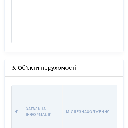
3. Об'єкти нерухомості
ВАРТ
ДАТУ
НАБУ
ЗАГАЛЬНА
ПРАВ
№
МІСЦЕЗНАХОДЖЕННЯ
ІНФОРМАЦІЯ
ЗА
ОСТ
ГРО