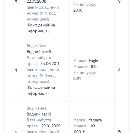
22.05.2008
999103
3
Рік випуску:
Ідентифікаційний
2008
номер (VIN-код,
номер шасі):
[Конфіденційна
інформація]
Вид майна:
Водний засіб
Дата набуття
Марка:
Eagle
права:
07.06.2011
Модель:
645L
Ідентифікаційний
382000
4
Рік випуску:
номер (VIN-код,
2011
номер шасі):
[Конфіденційна
інформація]
Вид майна:
Водний засіб
Дата набуття
Марка:
Yamaxa
права:
29.01.2009
Модель:
VX
Ідентифікаційний
1100-H
56000
5