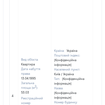
Країна:
Україна
Поштовий індекс:
Вид об'єкта:
[Конфіденційна
Квартира
інформація]
Дата набуття
Населений пункт:
права:
Київ / Україна
13.04.1995
Тип:
[Конфіденційна
Загальна
інформація]
2
площа (м
):
Назва:
53.03
[Конфіденційна
[Не ві
4
інформація]
Реєстраційний
Номер будинку:
номер