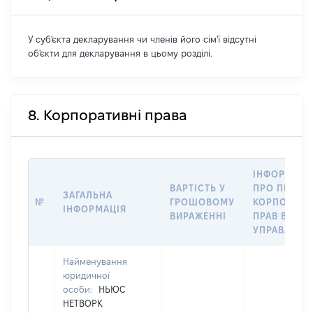
У суб'єкта декларування чи членів його сім'ї відсутні
об'єкти для декларування в цьому розділі.
8. Корпоративні права
ІНФОРМАЦІ
ВАРТІСТЬ У
ПРО ПЕРЕД
ЗАГАЛЬНА
№
ГРОШОВОМУ
КОРПОРАТИ
ІНФОРМАЦІЯ
ВИРАЖЕННІ
ПРАВ В
УПРАВЛІНН
Найменування
юридичної
особи:
НЬЮС
НЕТВОРК