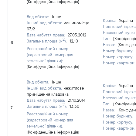
[Конфіденційна інформація]
Вид об'єкта:
Інше
Країна:
Україна
Інший вид об'єкта:
машиномісце
Поштовий індекс
63/2
Населений пункт
Дата набуття права:
27.03.2012
Тип:
[Конфіденці
2
Загальна площа (м
):
12,10
6
Назва:
[Конфіден
Реєстраційний номер
Номер будинку:
(кадастровий номер для
Номер корпусу:
земельної ділянки):
Номер квартири
[Конфіденційна інформація]
Вид об'єкта:
Інше
Країна:
Україна
Інший вид об'єкта:
нежитлове
Поштовий індекс
приміщення кладовка
Населений пункт
Дата набуття права:
21.10.2014
Тип:
[Конфіденці
2
Загальна площа (м
):
13.30
7
Назва:
[Конфіден
Реєстраційний номер
Номер будинку:
(кадастровий номер для
Номер корпусу:
земельної ділянки):
Номер квартири
[Конфіденційна інформація]