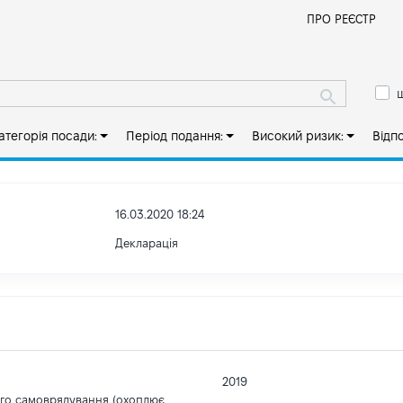
Й
ПРО РЕЄСТР
ш
атегорія посади:
Період подання:
Високий ризик:
Відп
16.03.2020 18:24
Декларація
2019
ого самоврядування (охоплює