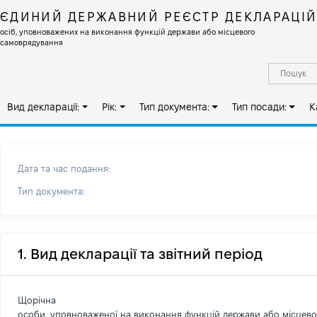
ЄДИНИЙ ДЕРЖАВНИЙ РЕЄСТР ДЕКЛАРАЦІ
осіб, уповноважених на виконання функцій держави або місцевого
самоврядування
Вид декларації:
Рік:
Тип документа:
Тип посади:
К
Дата та час подання:
Тип документа:
1. Вид декларації та звітний період
Щорічна
особи, уповноваженої на виконання функцій держави або місцев