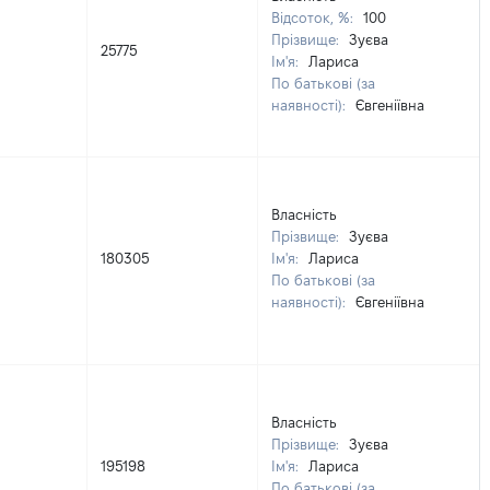
Відсоток, %:
100
Прізвище:
Зуєва
25775
Ім'я:
Лариса
По батькові (за
наявності):
Євгеніївна
Власність
Прізвище:
Зуєва
180305
Ім'я:
Лариса
По батькові (за
наявності):
Євгеніївна
Власність
Прізвище:
Зуєва
195198
Ім'я:
Лариса
По батькові (за